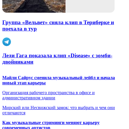
Группа «Вельвет» сняла клип в Териберке и
поехала в тур
Леди Гага показала клип «Disease» с зомби-
двойниками
Майли Сайрус сменила музыкальный лейбл и начала
новый этап карьеры
Организация рабочего пространства в офисе и
административном здании
Мирский или Несвижский замок: что выбрать и чем они
отличаются
Как музыкальные стриминги меняют карьеру
современных артистов