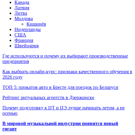
Канада
Латвия
Литва
Молдова
Кишинёв
Нидерланды
США
Франция
Швейцария
Где используются и почему их выбирают производственные
предприятия
Как выбрать онлайн-курс: признаки качественного обучения в
2026 году
ТОП 5: прокатов авто в Бресте для поездок по Беларуси
Рейтинг ритуальных агентств в Дзержинске
Почему подготовку к ЦТ и ЦЭ лучше начинать летом, а не
осенью
В мировой музыкальной индустрии появится новый
гигант