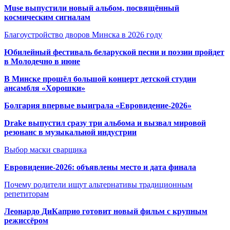
Muse выпустили новый альбом, посвящённый
космическим сигналам
Благоустройство дворов Минска в 2026 году
Юбилейный фестиваль беларуской песни и поэзии пройдет
в Молодечно в июне
В Минске прошёл большой концерт детской студии
ансамбля «Хорошки»
Болгария впервые выиграла «Евровидение-2026»
Drake выпустил сразу три альбома и вызвал мировой
резонанс в музыкальной индустрии
Выбор маски сварщика
Евровидение-2026: объявлены место и дата финала
Почему родители ищут альтернативы традиционным
репетиторам
Леонардо ДиКаприо готовит новый фильм с крупным
режиссёром