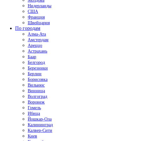
Молдова
Нидерланды
США
Франция
Швейцария
По городам
Алма-Ата
Амстердам
Ареццо
Астрахань
Баар
Белгород
Березники
Берлин
Борисовка
Вильнюс
Винница
Волгоград
Воронеж
Гомель
Ибица
Йошкар-Ола
Калининград
Калвер-Сити
Киев