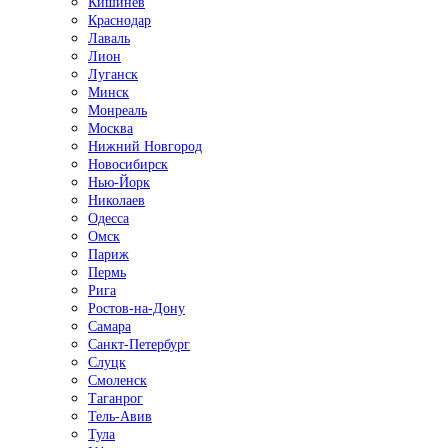
Кишинёв
Краснодар
Лаваль
Лион
Луганск
Минск
Монреаль
Москва
Нижний Новгород
Новосибирск
Нью-Йорк
Николаев
Одесса
Омск
Париж
Пермь
Рига
Ростов-на-Дону
Самара
Санкт-Петербург
Слуцк
Смоленск
Таганрог
Тель-Авив
Тула