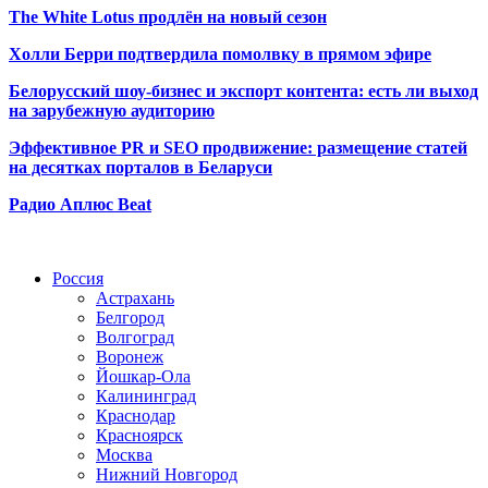
The White Lotus продлён на новый сезон
Холли Берри подтвердила помолвк
у в прямом эфире
Белорусский шоу-бизнес и экспорт контента: есть ли выход
на зарубежную аудиторию
Эффективное PR и SEO продвижение:
размещение статей
на десятках порталов в Беларуси
Радио Аплюс Beat
Радио по странам
Россия
Астрахань
Белгород
Волгоград
Воронеж
Йошкар-Ола
Калининград
Краснодар
Красноярск
Москва
Нижний Новгород