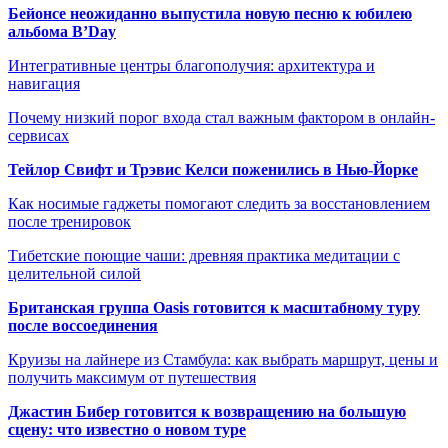
Бейонсе неожиданно выпустила новую песню к юбилею
альбома B’Day
Интегративные центры благополучия: архитектура и
навигация
Почему низкий порог входа стал важным фактором в онлайн-
сервисах
Тейлор Свифт и Трэвис Келси поженились в Нью-Йорке
Как носимые гаджеты помогают следить за восстановлением
после тренировок
Тибетские поющие чаши: древняя практика медитации с
целительной силой
Британская группа Oasis готовится к масштабному туру
после воссоединения
Круизы на лайнере из Стамбула: как выбрать маршрут, цены и
получить максимум от путешествия
Джастин Бибер готовится к возвращению на большую
сцену: что известно о новом туре