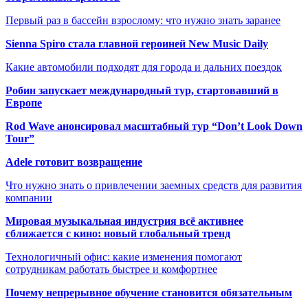
Первый раз в бассейн взрослому: что нужно знать заранее
Sienna Spiro стала главной героиней New Music Daily
Какие автомобили подходят для города и дальних поездок
Робин запускает международный тур, стартовавший в
Европе
Rod Wave анонсировал масштабный тур “Don’t Look Down
Tour”
Adele готовит возвращение
Что нужно знать о привлечении заемных средств для развития
компании
Мировая музыкальная индустрия всё активнее
сближается с кино: новый глобальный тренд
Технологичный офис: какие изменения помогают
сотрудникам работать быстрее и комфортнее
Почему непрерывное обучение становится обязательным