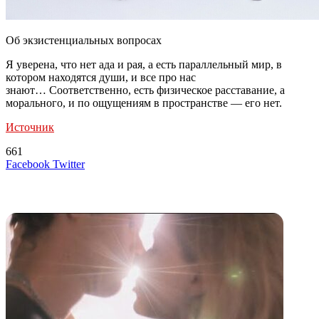
Об экзистенциальных вопросах
Я уверена, что нет ада и рая, а есть параллельный мир, в
котором находятся души, и все про нас
знают… Соответственно, есть физическое расставание, а
морального, и по ощущениям в пространстве — его нет.
Источник
661
LinkedIn
Tumblr
Reddit
Вконтакте
Одноклассники
Skype
Messenger
Messenger
WhatsApp
Telegram
Viber
Line
Поделиться
Печатать
Facebook
Twitter
через
электронную
Похожие радио
почту