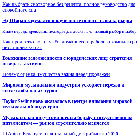
Как выбрать снотворное без рецепта: полное руководство для
спокойного сна
Эд Ширан задумался о паузе после нового этапа карьеры
Какие породы древесины подходят для доски пола: полный разбор и выбор
Как продлить срок службы домашнего и рабочего компьютера
без лишних затрат
Взыскание задолженности с юридических лиц: стратегия
возврата активов
Почему оценка имущества важна перед продажей
Мировая музыкальная индустрия ускоряет переход к
эпохе глобальных туров
Taylor Swift вновь оказалась в центре внимания мировой
музыкальной индустрии
Музыкальная индустрия начала борьбу с искусственным
интеллектом — рынок стремительно меняется
Li Auto в Беларуси: официальный дистрибьютор 2026