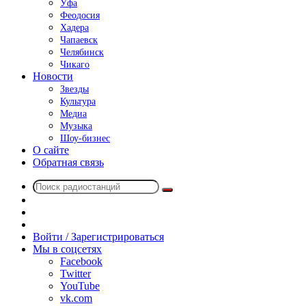
Уфа
Феодосия
Хадера
Чапаевск
Челябинск
Чикаго
Новости
Звезды
Культура
Медиа
Музыка
Шоу-бизнес
О сайте
Обратная связь
Поиск
Switch
радиостанций
skin
Sidebar
Случайное
радио
Войти / Зарегистрироваться
Мы в соцсетях
Facebook
Twitter
YouTube
vk.com