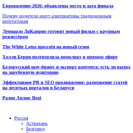
Евровидение-2026: объявлены место и дата финала
Почему родители ищут альтернативы традиционным
репетиторам
Леонардо ДиКаприо готовит новый фильм с крупным
режиссёром
The White Lotus продлён на новый сезон
Холли Берри подтвердила помолвк
у в прямом эфире
Белорусский шоу-бизнес и экспорт контента: есть ли выход
на зарубежную аудиторию
Эффективное PR и SEO продвижение:
размещение статей
на десятках порталов в Беларуси
Радио Аплюс Beat
Радио по странам
Россия
Астрахань
Белгород