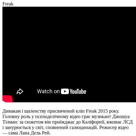
Freak
Дивакам і шаленству присвячений кліп Freak 2015 року.
Головну роль у психоделічному відео грає музикант Джошуа
Тілман: за сюжетом він приїжджає до Каліфорнії, вживає ЛСД
і занурюється у світ, сповнений галюцинацій. Режисер відео
— сама Лана Дель Рей.