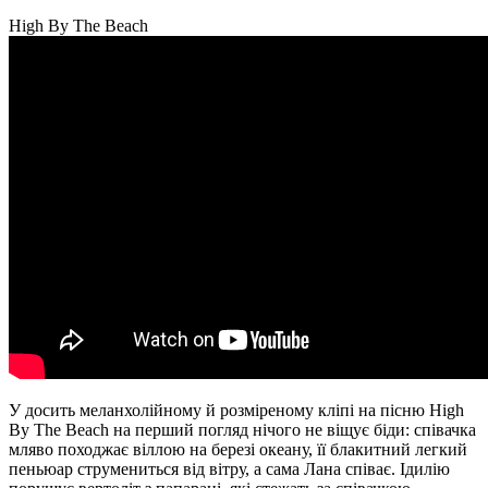
High By The Beach
У досить меланхолійному й розміреному кліпі на пісню High
By The Beach на перший погляд нічого не віщує біди: співачка
мляво походжає віллою на березі океану, її блакитний легкий
пеньюар струмениться від вітру, а сама Лана співає. Ідилію