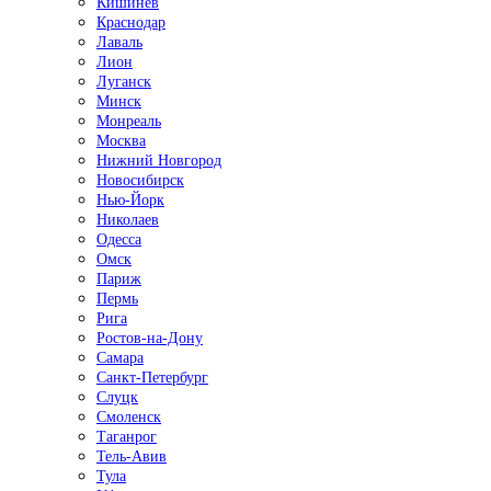
Кишинёв
Краснодар
Лаваль
Лион
Луганск
Минск
Монреаль
Москва
Нижний Новгород
Новосибирск
Нью-Йорк
Николаев
Одесса
Омск
Париж
Пермь
Рига
Ростов-на-Дону
Самара
Санкт-Петербург
Слуцк
Смоленск
Таганрог
Тель-Авив
Тула