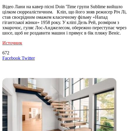
Відео Лани на кавер пісні Doin 'Time групи Sublime вийшло
цілком сюрреалістичним. Кліп, що його зняв режисер Річ Лі,
став своєрідним омажем класичному фільму «Напад
гігантської жінки» 1958 року. У кліпі Дель Рей, розміром з
хмарочос, гуляє Лос-Анджелесом, обережно переступає через
шосе, щоб не роздавити машин і прямує в бік пляжу Веніс.
Источник
672
LinkedIn
Tumblr
Reddit
Вконтакте
Одноклассники
Skype
Messenger
Messenger
WhatsApp
Telegram
Viber
Line
Поделиться
Печатать
Facebook
Twitter
через
электронную
Похожие радио
почту