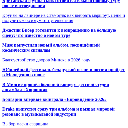
Британская группа Oasis готовится к масштабному туру
после воссоединения
Круизы на лайнере из Стамбула: как выбрать маршрут, цены и
получить максимум от путешествия
Джастин Бибер готовится к возвращению на большую
сцену: что известно о новом туре
Muse выпустили новый альбом, посвящённый
космическим сигналам
Благоустройство дворов Минска в 2026 году
Юбилейный фестиваль беларуской песни и поэзии пройдет
в Молодечно в июне
В Минске прошёл большой концерт детской студии
ансамбля «Хорошки»
Болгария впервые выиграла «Евровидение-2026»
Drake выпустил сразу три альбома и вызвал мировой
резонанс в музыкальной индустрии
Выбор маски сварщика