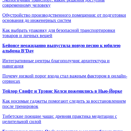
современному человеку
Обустройство производственного помещения: от подготовки
основания до инженерных систем
Как выбрать упаковку для безопасной транспортировки
товаров и личных вещей
Бейонсе неожиданно выпустила новую песню к юбилею
альбома B’Day
Интегративные центры благополучия: архитектура и
навигация
Почему низкий порог входа стал важным фактором в онлайн-
сервисах
Тейлор Свифт и Трэвис Келси поженились в Нью-Йорке
Как носимые гаджеты помогают следить за восстановлением
после тренировок
Тибетские поющие чаши: древняя практика медитации с
целительной силой