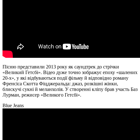
Пісню представили 2013 року як саундтрек до стрічки
«Великий Гетсбі». Відео дуже точно зображує епоху «шалених
20-х», у які відбуваються події фільму й відповідно роману
Френсіса Скотта Фіцджеральда: джаз, розкішні жінки,
блискучі сукні й меланхолія. У створенні кліпу брав участь Баз
Лурман, режисер «Великого Гетсбі».
Blue Jeans