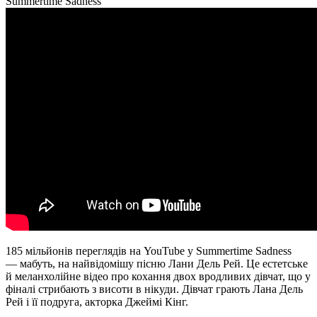
Summertime Sadness
185 мільйонів переглядів на YouTube у Summertime Sadness
— мабуть, на найвідомішу пісню Лани Дель Рей. Це естетське
й меланхолійне відео про кохання двох вродливих дівчат, що у
фіналі стрибають з висоти в нікуди. Дівчат грають Лана Дель
Рей і її подруга, акторка Джеймі Кінг.