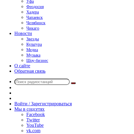
Уфа
Феодосия
Хадера
Чапаевск
Челябинск
Чикаго
Новости
Звезды
Культура
Медиа
Музыка
Шоу-бизнес
О сайте
Обратная связь
Поиск
Switch
радиостанций
skin
Sidebar
Случайное
радио
Войти / Зарегистрироваться
Мы в соцсетях
Facebook
Twitter
YouTube
vk.com