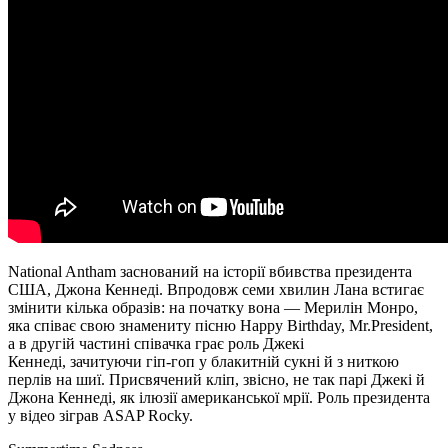
National Antham заснований на історії вбивства президента
США, Джона Кеннеді. Впродовж семи хвилин Лана встигає
змінити кілька образів: на початку вона — Мерилін Монро,
яка співає свою знамениту пісню Happy Birthday, Mr.President,
а в другій частині співачка грає роль Джекі
Кеннеді, зачитуючи гіп-гоп у блакитній сукні й з ниткою
перлів на шиї. Присвячений кліп, звісно, не так парі Джекі й
Джона Кеннеді, як ілюзії американської мрії. Роль президента
у відео зіграв ASAP Rocky.