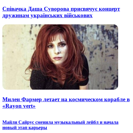
Співачка Даша Суворова присвячує концерт
дружинам українських військових
Милен Фармер летает на космическом корабле в
«Rayon vert»
Майли Сайрус сменила музыкальный лейбл и начала
новый этап карьеры