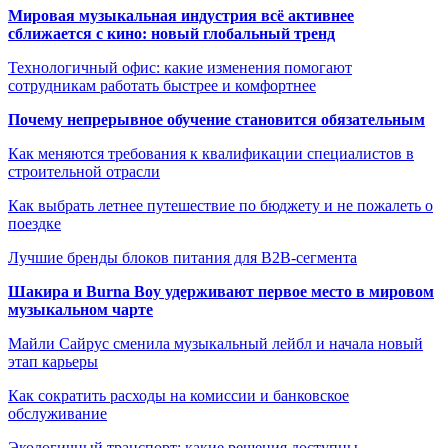
Мировая музыкальная индустрия всё активнее
сближается с кино: новый глобальный тренд
Технологичный офис: какие изменения помогают
сотрудникам работать быстрее и комфортнее
Почему непрерывное обучение становится обязательным
Как меняются требования к квалификации специалистов в
строительной отрасли
Как выбрать летнее путешествие по бюджету и не пожалеть о
поездке
Лучшие бренды блоков питания для B2B-сегмента
Шакира и Burna Boy удерживают первое место в мировом
музыкальном чарте
Майли Сайрус сменила музыкальный лейбл и начала новый
этап карьеры
Как сократить расходы на комиссии и банковское
обслуживание
Экологичный транспорт: какие решения доступны