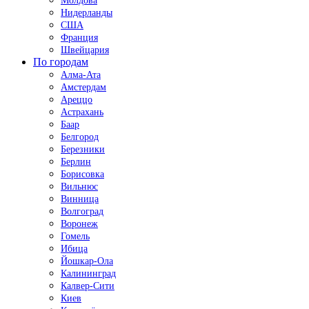
Молдова
Нидерланды
США
Франция
Швейцария
По городам
Алма-Ата
Амстердам
Ареццо
Астрахань
Баар
Белгород
Березники
Берлин
Борисовка
Вильнюс
Винница
Волгоград
Воронеж
Гомель
Ибица
Йошкар-Ола
Калининград
Калвер-Сити
Киев