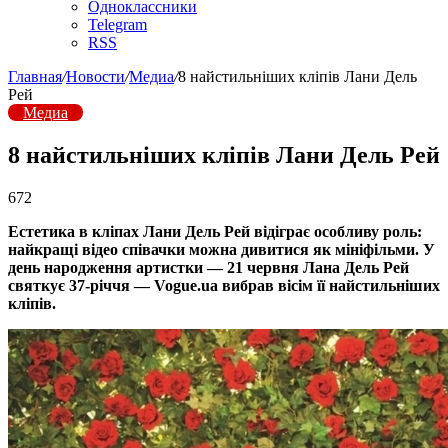
Одноклассники
Telegram
RSS
Главная
/
Новости
/
Медиа
/
8 найстильніших кліпів Лани Дель
Рей
Медиа
8 найстильніших кліпів Лани Дель Рей
672
Естетика в кліпах Лани Дель Рей відіграє особливу роль:
найкращі відео співачки можна дивитися як мініфільми. У
день народження артистки — 21 червня Лана Дель Рей
святкує 37-річчя — Vogue.ua вибрав вісім її найстильніших
кліпів.