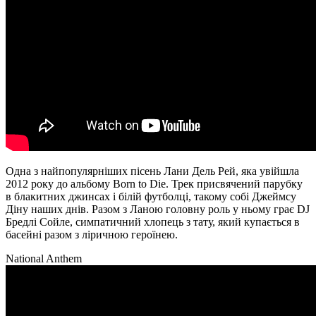
Одна з найпопулярніших пісень Лани Дель Рей, яка увійшла
2012 року до альбому Born to Die. Трек присвячений парубку
в блакитних джинсах і білій футболці, такому собі Джеймсу
Діну наших днів. Разом з Ланою головну роль у ньому грає DJ
Бредлі Сойле, симпатичний хлопець з тату, який купається в
басейні разом з ліричною героїнею.
National Anthem