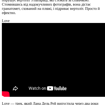
порушує вертоліт з папараці, які стежать за співачкою.
Стомившись від надокучливих фотографів, вона дістає
гранатомет, схований на пляжі, і підриває вертоліт. Просто й
ефектно.
Love
Love — трек, який Лана Дель Рей випустила через два роки