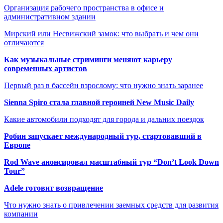
Организация рабочего пространства в офисе и
административном здании
Мирский или Несвижский замок: что выбрать и чем они
отличаются
Как музыкальные стриминги меняют карьеру
современных артистов
Первый раз в бассейн взрослому: что нужно знать заранее
Sienna Spiro стала главной героиней New Music Daily
Какие автомобили подходят для города и дальних поездок
Робин запускает международный тур, стартовавший в
Европе
Rod Wave анонсировал масштабный тур “Don’t Look Down
Tour”
Adele готовит возвращение
Что нужно знать о привлечении заемных средств для развития
компании