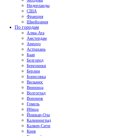
Молдова
Нидерланды
США
Франция
Швейцария
По городам
Алма-Ата
Амстердам
Ареццо
Астрахань
Баар
Белгород
Березники
Берлин
Борисовка
Вильнюс
Винница
Волгоград
Воронеж
Гомель
Ибица
Йошкар-Ола
Калининград
Калвер-Сити
Киев