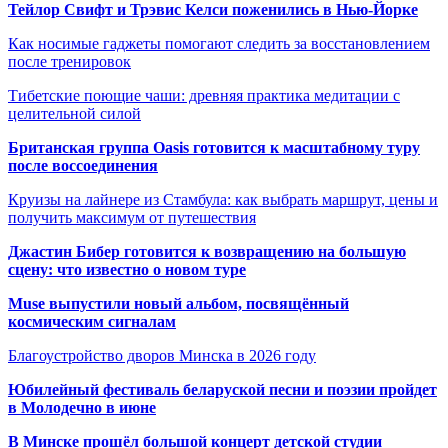
Тейлор Свифт и Трэвис Келси поженились в Нью-Йорке
Как носимые гаджеты помогают следить за восстановлением
после тренировок
Тибетские поющие чаши: древняя практика медитации с
целительной силой
Британская группа Oasis готовится к масштабному туру
после воссоединения
Круизы на лайнере из Стамбула: как выбрать маршрут, цены и
получить максимум от путешествия
Джастин Бибер готовится к возвращению на большую
сцену: что известно о новом туре
Muse выпустили новый альбом, посвящённый
космическим сигналам
Благоустройство дворов Минска в 2026 году
Юбилейный фестиваль беларуской песни и поэзии пройдет
в Молодечно в июне
В Минске прошёл большой концерт детской студии