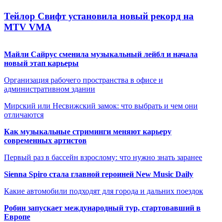
Тейлор Свифт установила новый рекорд на
MTV VMA
Майли Сайрус сменила музыкальный лейбл и начала
новый этап карьеры
Организация рабочего пространства в офисе и
административном здании
Мирский или Несвижский замок: что выбрать и чем они
отличаются
Как музыкальные стриминги меняют карьеру
современных артистов
Первый раз в бассейн взрослому: что нужно знать заранее
Sienna Spiro стала главной героиней New Music Daily
Какие автомобили подходят для города и дальних поездок
Робин запускает международный тур, стартовавший в
Европе