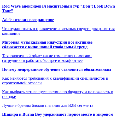
Rod Wave анонсировал масштабный тур “Don’t Look Down
Tour”
Adele готовит возвращение
Что нужно знать о привлечении заемных средств для развития
компании
Мировая музыкальная индустрия всё активнее
сближается с кино: новый глобальный тренд
Технологичный офис: какие изменения помогают
сотрудникам работать быстрее и комфортнее
Почему непрерывное обучение становится обязательным
Как меняются требования к квалификации специалистов в
строительной отрасли
Как выбрать летнее путешествие по бюджету и не пожалеть о
поездке
Лучшие бренды блоков питания для B2B-сегмента
Шакира и Burna Boy удерживают первое место в мировом