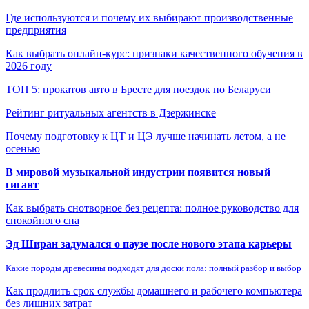
Где используются и почему их выбирают производственные
предприятия
Как выбрать онлайн-курс: признаки качественного обучения в
2026 году
ТОП 5: прокатов авто в Бресте для поездок по Беларуси
Рейтинг ритуальных агентств в Дзержинске
Почему подготовку к ЦТ и ЦЭ лучше начинать летом, а не
осенью
В мировой музыкальной индустрии появится новый
гигант
Как выбрать снотворное без рецепта: полное руководство для
спокойного сна
Эд Ширан задумался о паузе после нового этапа карьеры
Какие породы древесины подходят для доски пола: полный разбор и выбор
Как продлить срок службы домашнего и рабочего компьютера
без лишних затрат