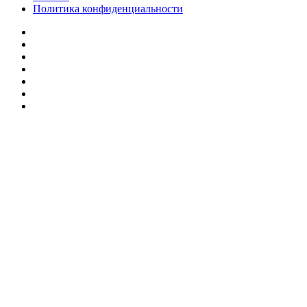
Политика конфиденциальности
Facebook
Twitter
YouTube
vk.com
Одноклассники
Telegram
RSS
Кнопка
«Наверх»