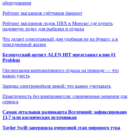
оборудования
Рейтинг магазинов счётчиков банкнот
Рейтинг магазинов лодок ПВХ в Минске: где купить
надежную лодку для рыбалки и отдыха
Что делает одноэтажный дом удобным не на бумаге, а в
повседневной жизни
Белорусский артист ALEN HIT представил клип #1
Problem
Организация корпоративного отдыха на природе — что
важно учесть
Зарядка электромобиля зимой: что важно учитывать
Практичность без компромиссов: современные решения для
сервиса
Самая детальная радиокарта Вселенной: зафиксировано
13,7 млн космических источников
Taylor Swift завершила очередной этап мирового тура