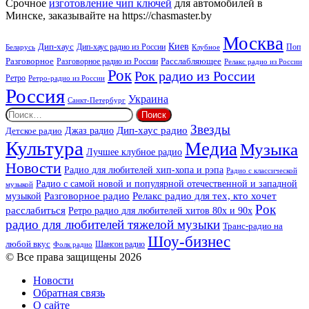
Срочное
изготовление чип ключей
для автомобилей в
Минске, заказывайте на https://chasmaster.by
Москва
Киев
Дип-хаус
Дип-хаус радио из России
Клубное
Поп
Беларусь
Разговорное
Расслабляющее
Разговорное радио из России
Релакс радио из России
Рок
Рок радио из России
Ретро
Ретро-радио из России
Россия
Украина
Санкт-Петербург
Найти:
Звезды
Дип-хаус радио
Джаз радио
Детское радио
Культура
Медиа
Музыка
Лучшее клубное радио
Новости
Радио для любителей хип-хопа и рэпа
Радио с классической
Радио с самой новой и популярной отечественной и западной
музыкой
музыкой
Разговорное радио
Релакс радио для тех, кто хочет
Рок
расслабиться
Ретро радио для любителей хитов 80х и 90х
радио для любителей тяжелой музыки
Транс-радио на
Шоу-бизнес
любой вкус
Шансон радио
Фолк радио
© Все права защищены 2026
Новости
Обратная связь
О сайте