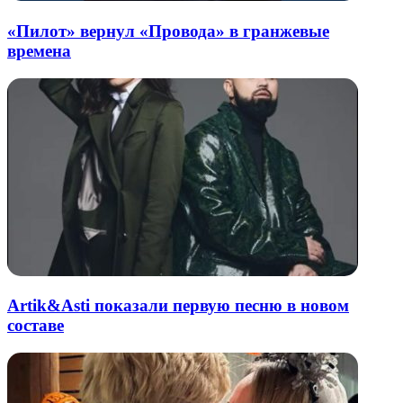
«Пилот» вернул «Провода» в гранжевые
времена
Artik&Asti показали первую песню в новом
составе