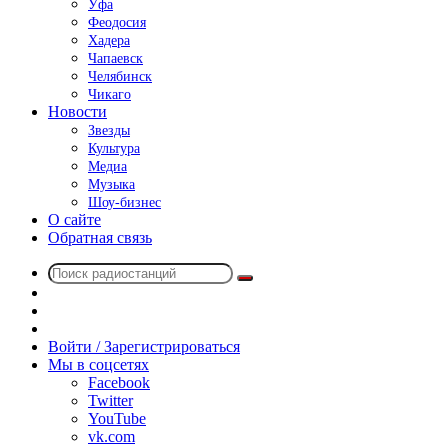
Уфа
Феодосия
Хадера
Чапаевск
Челябинск
Чикаго
Новости
Звезды
Культура
Медиа
Музыка
Шоу-бизнес
О сайте
Обратная связь
Поиск
Switch
радиостанций
skin
Sidebar
Случайное
радио
Войти / Зарегистрироваться
Мы в соцсетях
Facebook
Twitter
YouTube
vk.com