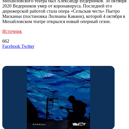
Михайловского театра был Александр Ведерников. 30 октября
2020 Ведерников умер от коронавируса. Последней его
дирижерской работой стала опера «Сельская честь» Пьетро
Масканьи (постановка Лилианы Кавани), которой 4 октября в
Михайловском театре открылся новый оперный сезон.
Источник
662
LinkedIn
Tumblr
Reddit
Вконтакте
Одноклассники
Skype
Messenger
Messenger
WhatsApp
Telegram
Viber
Line
Поделиться
Печатать
Facebook
Twitter
через
электронную
Похожие радио
почту