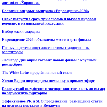
ансамбля «Хорошки»
Болгария впервые выиграла «Евровидение-2026»
Drake выпустил сразу три альбома и вызвал мировой
резонанс в музыкальной индустрии
Выбор маски сварщика
Евровидение-2026: объявлены место и дата финала
Почему родители ищут альтернативы традиционным
репетиторам
Леонардо ДиКаприо готовит новый фильм с крупным
режиссёром
The White Lotus продлён на новый сезон
Холли Берри подтвердила помолвк
у в прямом эфире
Белорусский шоу-бизнес и экспорт контента: есть ли выход
на зарубежную аудиторию
Эффективное PR и SEO продвижение:
размещение статей
на десятках порталов в Беларуси