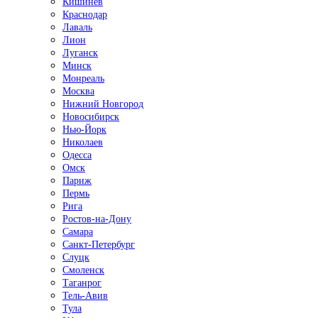
Кишинёв
Краснодар
Лаваль
Лион
Луганск
Минск
Монреаль
Москва
Нижний Новгород
Новосибирск
Нью-Йорк
Николаев
Одесса
Омск
Париж
Пермь
Рига
Ростов-на-Дону
Самара
Санкт-Петербург
Слуцк
Смоленск
Таганрог
Тель-Авив
Тула