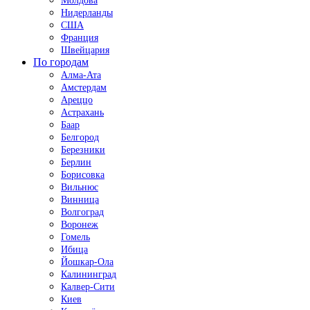
Молдова
Нидерланды
США
Франция
Швейцария
По городам
Алма-Ата
Амстердам
Ареццо
Астрахань
Баар
Белгород
Березники
Берлин
Борисовка
Вильнюс
Винница
Волгоград
Воронеж
Гомель
Ибица
Йошкар-Ола
Калининград
Калвер-Сити
Киев