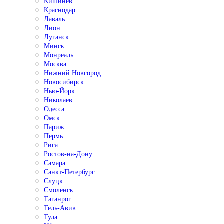
Кишинёв
Краснодар
Лаваль
Лион
Луганск
Минск
Монреаль
Москва
Нижний Новгород
Новосибирск
Нью-Йорк
Николаев
Одесса
Омск
Париж
Пермь
Рига
Ростов-на-Дону
Самара
Санкт-Петербург
Слуцк
Смоленск
Таганрог
Тель-Авив
Тула