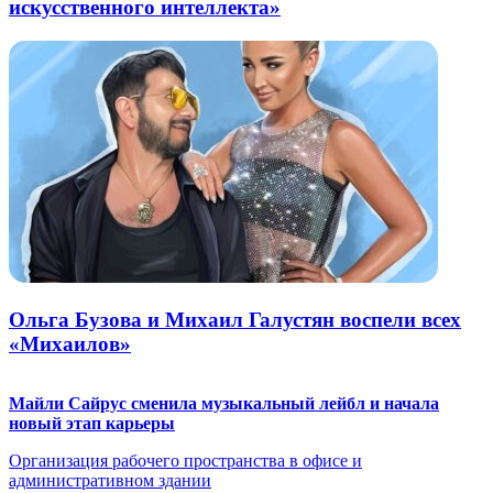
искусственного интеллекта»
Ольга Бузова и Михаил Галустян воспели всех
«Михаилов»
Майли Сайрус сменила музыкальный лейбл и начала
новый этап карьеры
Организация рабочего пространства в офисе и
административном здании