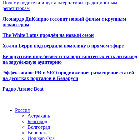
Почему родители ищут альтернативы традиционным
репетиторам
Леонардо ДиКаприо готовит новый фильм с крупным
режиссёром
The White Lotus продлён на новый сезон
Холли Берри подтвердила помолвк
у в прямом эфире
Белорусский шоу-бизнес и экспорт контента: есть ли выход
на зарубежную аудиторию
Эффективное PR и SEO продвижение:
размещение статей
на десятках порталов в Беларуси
Радио Аплюс Beat
Радио по странам
Россия
Астрахань
Белгород
Волгоград
Воронеж
Йошкар-Ола