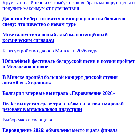
Круизы на лайнере из Стамбула: как выбрать маршрут, цены и
получить максимум от путешествия
Джастин Бибер готовится к возвращению на большую
сцену: что известно о новом туре
Muse выпустили новый альбом, посвящённый
космическим сигналам
Благоустройство дворов Минска в 2026 году
Юбилейный фестиваль беларуской песни и поэзии пройдет
в Молодечно в июне
В Минске прошёл большой концерт детской студии
ансамбля «Хорошки»
Болгария впервые выиграла «Евровидение-2026»
Drake выпустил сразу три альбома и вызвал мировой
резонанс в музыкальной индустрии
Выбор маски сварщика
Евровидение-2026: объявлены место и дата финала