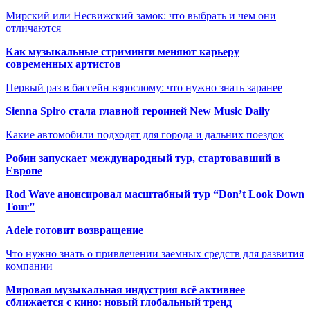
Мирский или Несвижский замок: что выбрать и чем они
отличаются
Как музыкальные стриминги меняют карьеру
современных артистов
Первый раз в бассейн взрослому: что нужно знать заранее
Sienna Spiro стала главной героиней New Music Daily
Какие автомобили подходят для города и дальних поездок
Робин запускает международный тур, стартовавший в
Европе
Rod Wave анонсировал масштабный тур “Don’t Look Down
Tour”
Adele готовит возвращение
Что нужно знать о привлечении заемных средств для развития
компании
Мировая музыкальная индустрия всё активнее
сближается с кино: новый глобальный тренд