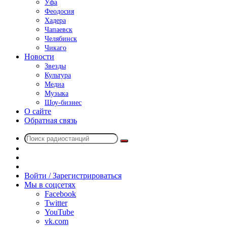
Уфа
Феодосия
Хадера
Чапаевск
Челябинск
Чикаго
Новости
Звезды
Культура
Медиа
Музыка
Шоу-бизнес
О сайте
Обратная связь
Поиск
Switch
радиостанций
skin
Sidebar
Случайное
радио
Войти / Зарегистрироваться
Мы в соцсетях
Facebook
Twitter
YouTube
vk.com