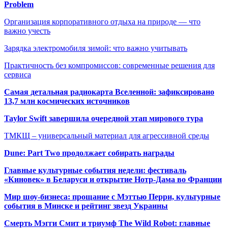
Problem
Организация корпоративного отдыха на природе — что
важно учесть
Зарядка электромобиля зимой: что важно учитывать
Практичность без компромиссов: современные решения для
сервиса
Самая детальная радиокарта Вселенной: зафиксировано
13,7 млн космических источников
Taylor Swift завершила очередной этап мирового тура
ТМКЩ – универсальный материал для агрессивной среды
Dune: Part Two продолжает собирать награды
Главные культурные события недели: фестиваль
«Киновек» в Беларуси и открытие Нотр-Дама во Франции
Мир шоу-бизнеса: прощание с Мэттью Перри, культурные
события в Минске и рейтинг звезд Украины
Смерть Мэгги Смит и триумф The Wild Robot: главные