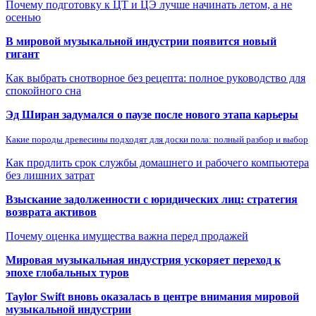
Почему подготовку к ЦТ и ЦЭ лучше начинать летом, а не
осенью
В мировой музыкальной индустрии появится новый
гигант
Как выбрать снотворное без рецепта: полное руководство для
спокойного сна
Эд Ширан задумался о паузе после нового этапа карьеры
Какие породы древесины подходят для доски пола: полный разбор и выбор
Как продлить срок службы домашнего и рабочего компьютера
без лишних затрат
Взыскание задолженности с юридических лиц: стратегия
возврата активов
Почему оценка имущества важна перед продажей
Мировая музыкальная индустрия ускоряет переход к
эпохе глобальных туров
Taylor Swift вновь оказалась в центре внимания мировой
музыкальной индустрии