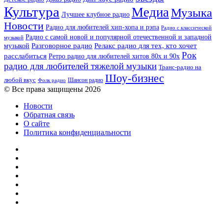
Культура
Медиа
Музыка
Лучшее клубное радио
Новости
Радио для любителей хип-хопа и рэпа
Радио с классической
Радио с самой новой и популярной отечественной и западной
музыкой
музыкой
Разговорное радио
Релакс радио для тех, кто хочет
Рок
расслабиться
Ретро радио для любителей хитов 80х и 90х
радио для любителей тяжелой музыки
Транс-радио на
Шоу-бизнес
любой вкус
Шансон радио
Фолк радио
© Все права защищены 2026
Новости
Обратная связь
О сайте
Политика конфиденциальности
Facebook
Twitter
YouTube
vk.com
Одноклассники
Telegram
RSS
Кнопка