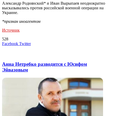
Александр Роднянский* и Иван Вырыпаев неоднократно
высказывались против российской военной операции на
Украине.
*признан иноагентом
Источник
528
LinkedIn
Tumblr
Reddit
Вконтакте
Одноклассники
Skype
Messenger
Messenger
WhatsApp
Telegram
Viber
Line
Поделиться
Печатать
Facebook
Twitter
через
электронную
Похожие радио
почту
Анна Нетребко разводится с Юсифом
Эйвазовым