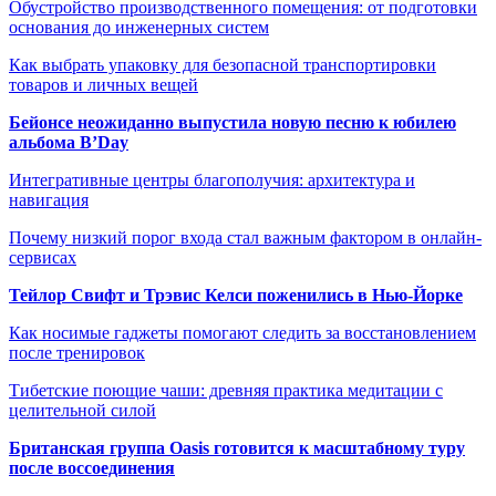
Обустройство производственного помещения: от подготовки
основания до инженерных систем
Как выбрать упаковку для безопасной транспортировки
товаров и личных вещей
Бейонсе неожиданно выпустила новую песню к юбилею
альбома B’Day
Интегративные центры благополучия: архитектура и
навигация
Почему низкий порог входа стал важным фактором в онлайн-
сервисах
Тейлор Свифт и Трэвис Келси поженились в Нью-Йорке
Как носимые гаджеты помогают следить за восстановлением
после тренировок
Тибетские поющие чаши: древняя практика медитации с
целительной силой
Британская группа Oasis готовится к масштабному туру
после воссоединения