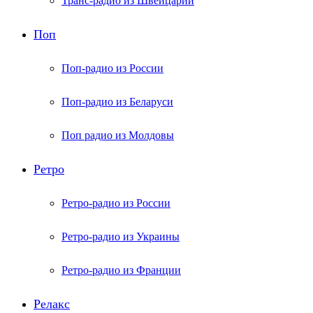
Транс-радио из Швейцарии
Поп
Поп-радио из России
Поп-радио из Беларуси
Поп радио из Молдовы
Ретро
Ретро-радио из России
Ретро-радио из Украины
Ретро-радио из Франции
Релакс