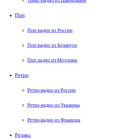
Транс-радио из Швейцарии
Поп
Поп-радио из России
Поп-радио из Беларуси
Поп радио из Молдовы
Ретро
Ретро-радио из России
Ретро-радио из Украины
Ретро-радио из Франции
Релакс