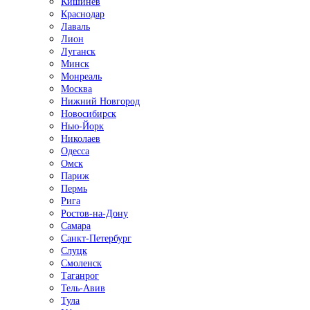
Кишинёв
Краснодар
Лаваль
Лион
Луганск
Минск
Монреаль
Москва
Нижний Новгород
Новосибирск
Нью-Йорк
Николаев
Одесса
Омск
Париж
Пермь
Рига
Ростов-на-Дону
Самара
Санкт-Петербург
Слуцк
Смоленск
Таганрог
Тель-Авив
Тула