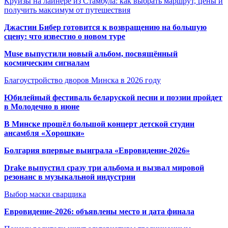
Круизы на лайнере из Стамбула: как выбрать маршрут, цены и
получить максимум от путешествия
Джастин Бибер готовится к возвращению на большую
сцену: что известно о новом туре
Muse выпустили новый альбом, посвящённый
космическим сигналам
Благоустройство дворов Минска в 2026 году
Юбилейный фестиваль беларуской песни и поэзии пройдет
в Молодечно в июне
В Минске прошёл большой концерт детской студии
ансамбля «Хорошки»
Болгария впервые выиграла «Евровидение-2026»
Drake выпустил сразу три альбома и вызвал мировой
резонанс в музыкальной индустрии
Выбор маски сварщика
Евровидение-2026: объявлены место и дата финала