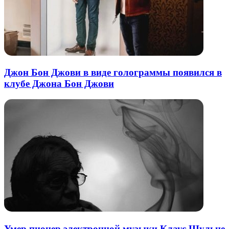
Джон Бон Джови в виде голограммы появился в
клубе Джона Бон Джови
Умер пионер электронной музыки Клаус Шульце