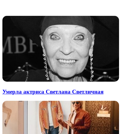
через
электронную
Похожие радио
почту
Умерла актриса Светлана Светличная