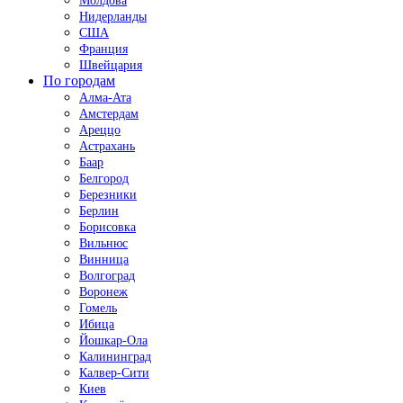
Молдова
Нидерланды
США
Франция
Швейцария
По городам
Алма-Ата
Амстердам
Ареццо
Астрахань
Баар
Белгород
Березники
Берлин
Борисовка
Вильнюс
Винница
Волгоград
Воронеж
Гомель
Ибица
Йошкар-Ола
Калининград
Калвер-Сити
Киев