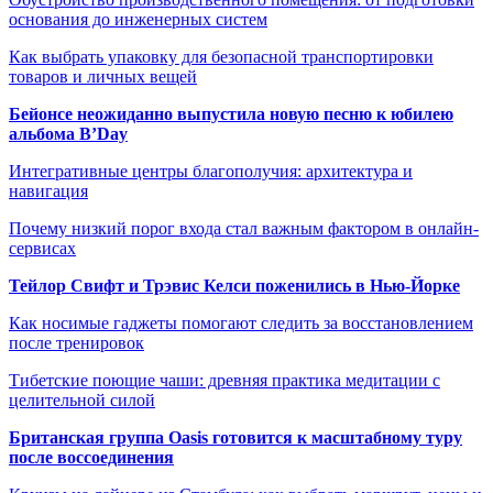
основания до инженерных систем
Как выбрать упаковку для безопасной транспортировки
товаров и личных вещей
Бейонсе неожиданно выпустила новую песню к юбилею
альбома B’Day
Интегративные центры благополучия: архитектура и
навигация
Почему низкий порог входа стал важным фактором в онлайн-
сервисах
Тейлор Свифт и Трэвис Келси поженились в Нью-Йорке
Как носимые гаджеты помогают следить за восстановлением
после тренировок
Тибетские поющие чаши: древняя практика медитации с
целительной силой
Британская группа Oasis готовится к масштабному туру
после воссоединения