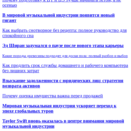
осенью
В мировой музыкальной индустрии появится новый
гигант
Как выбрать снотворное без рецепта: полное руководство для
спокойного сна
Эд Ширан задумался о паузе после нового этапа карьеры
Какие породы древесины подходят для доски пола: полный разбор и выбор
Как продлить срок службы домашнего и рабочего компьютера
без лишних затрат
Взыскание задолженности с юридических лиц: стратегия
возврата активов
Почему оценка имущества важна перед продажей
Мировая музыкальная индустрия ускоряет переход к
эпохе глобальных туров
Taylor Swift вновь оказалась в центре внимания мировой
музыкальной индустрии