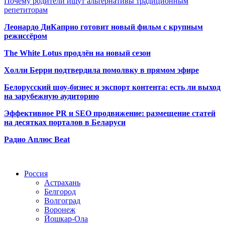
Почему родители ищут альтернативы традиционным
репетиторам
Леонардо ДиКаприо готовит новый фильм с крупным
режиссёром
The White Lotus продлён на новый сезон
Холли Берри подтвердила помолвк
у в прямом эфире
Белорусский шоу-бизнес и экспорт контента: есть ли выход
на зарубежную аудиторию
Эффективное PR и SEO продвижение:
размещение статей
на десятках порталов в Беларуси
Радио Аплюс Beat
Радио по странам
Россия
Астрахань
Белгород
Волгоград
Воронеж
Йошкар-Ола