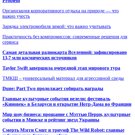
Problem
Организация корпоративного отдыха на природе — что
важно учесть
Зарядка электромобиля зимой: что важно учитывать
Практичность без компромиссов: современные решения для
сервиса
Самая детальная радиокарта Вселенной: зафиксировано
13,7 млн космических источников
Taylor Swift завершила очередной этап мирового тура
ТМКЩ – универсальный материал для агрессивной среды
Dune: Part Two продолжает собирать награды
Главные культурные события недели: фестиваль
«Киновек» в Беларуси и открытие Нотр-Дама во Франции
Мир шоу-бизнеса: прощание с Мэттью Перри, культурные
события в Минске и рейтинг звезд Украины
Смерть Мэгги Смит и триумф The Wild Robot: главные