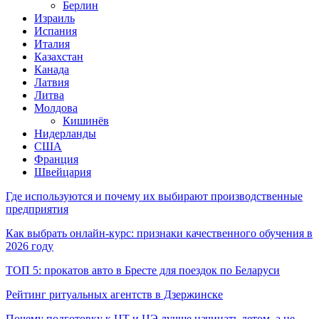
Берлин
Израиль
Испания
Италия
Казахстан
Канада
Латвия
Литва
Молдова
Кишинёв
Нидерланды
США
Франция
Швейцария
Где используются и почему их выбирают производственные
предприятия
Как выбрать онлайн-курс: признаки качественного обучения в
2026 году
ТОП 5: прокатов авто в Бресте для поездок по Беларуси
Рейтинг ритуальных агентств в Дзержинске
Почему подготовку к ЦТ и ЦЭ лучше начинать летом, а не