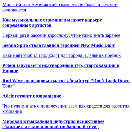
Мирский или Несвижский замок: что выбрать и чем они
отличаются
Как музыкальные стриминги меняют карьеру
современных артистов
Первый раз в бассейн взрослому: что нужно знать заранее
Sienna Spiro стала главной героиней New Music Daily
Какие автомобили подходят для города и дальних поездок
Робин запускает международный тур, стартовавший в
Европе
Rod Wave анонсировал масштабный тур “Don’t Look Down
Tour”
Adele готовит возвращение
Что нужно знать о привлечении заемных средств для развития
компании
Мировая музыкальная индустрия всё активнее
сближается с кино: новый глобальный тренд