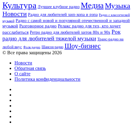
Культура
Медиа
Музыка
Лучшее клубное радио
Новости
Радио для любителей хип-хопа и рэпа
Радио с классической
Радио с самой новой и популярной отечественной и западной
музыкой
музыкой
Разговорное радио
Релакс радио для тех, кто хочет
Рок
расслабиться
Ретро радио для любителей хитов 80х и 90х
радио для любителей тяжелой музыки
Транс-радио на
Шоу-бизнес
любой вкус
Шансон радио
Фолк радио
© Все права защищены 2026
Новости
Обратная связь
О сайте
Политика конфиденциальности
Facebook
Twitter
YouTube
vk.com
Одноклассники
Telegram
RSS
Кнопка