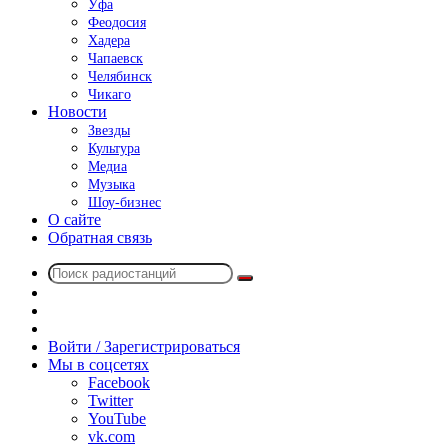
Уфа
Феодосия
Хадера
Чапаевск
Челябинск
Чикаго
Новости
Звезды
Культура
Медиа
Музыка
Шоу-бизнес
О сайте
Обратная связь
Поиск
Switch
радиостанций
skin
Sidebar
Случайное
радио
Войти / Зарегистрироваться
Мы в соцсетях
Facebook
Twitter
YouTube
vk.com