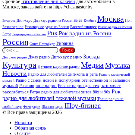
Срочное
изготовление чип ключей
для автомобилей в
Минске, заказывайте на https://chasmaster.by
Москва
Киев
Дип-хаус
Дип-хаус радио из России
Клубное
Поп
Беларусь
Разговорное
Расслабляющее
Разговорное радио из России
Релакс радио из России
Рок
Рок радио из России
Ретро
Ретро-радио из России
Россия
Украина
Санкт-Петербург
Найти:
Звезды
Дип-хаус радио
Джаз радио
Детское радио
Культура
Медиа
Музыка
Лучшее клубное радио
Новости
Радио для любителей хип-хопа и рэпа
Радио с классической
Радио с самой новой и популярной отечественной и западной
музыкой
музыкой
Разговорное радио
Релакс радио для тех, кто хочет
Рок
расслабиться
Ретро радио для любителей хитов 80х и 90х
радио для любителей тяжелой музыки
Транс-радио на
Шоу-бизнес
любой вкус
Шансон радио
Фолк радио
© Все права защищены 2026
Новости
Обратная связь
О сайте