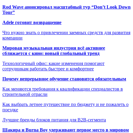
Rod Wave анонсировал масштабный тур “Don’t Look Down
Tour”
Adele готовит возвращение
Что нужно знать о привлечении заемных средств для развития
компании
Мировая музыкальная индустрия всё активнее
сближается с кино: новый глобальный тренд
Технологичный офис: какие изменения помогают
сотрудникам работать быстрее и комфортнее
Почему непрерывное обучение становится обязательным
Как меняются требования к квалификации специалистов в
строительной отрасли
Как выбрать летнее путешествие по бюджету и не пожалеть о
поездке
Лучшие бренды блоков питания для B2B-сегмента
Шакира и Burna Boy удерживают первое место в мировом