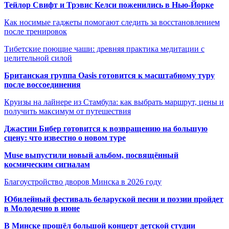
Тейлор Свифт и Трэвис Келси поженились в Нью-Йорке
Как носимые гаджеты помогают следить за восстановлением
после тренировок
Тибетские поющие чаши: древняя практика медитации с
целительной силой
Британская группа Oasis готовится к масштабному туру
после воссоединения
Круизы на лайнере из Стамбула: как выбрать маршрут, цены и
получить максимум от путешествия
Джастин Бибер готовится к возвращению на большую
сцену: что известно о новом туре
Muse выпустили новый альбом, посвящённый
космическим сигналам
Благоустройство дворов Минска в 2026 году
Юбилейный фестиваль беларуской песни и поэзии пройдет
в Молодечно в июне
В Минске прошёл большой концерт детской студии