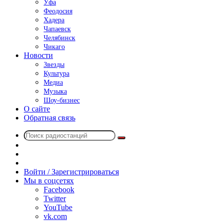
Уфа
Феодосия
Хадера
Чапаевск
Челябинск
Чикаго
Новости
Звезды
Культура
Медиа
Музыка
Шоу-бизнес
О сайте
Обратная связь
Поиск
Switch
радиостанций
skin
Sidebar
Случайное
радио
Войти / Зарегистрироваться
Мы в соцсетях
Facebook
Twitter
YouTube
vk.com