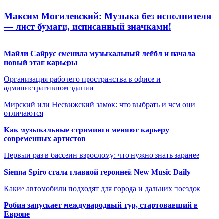
Максим Могилевский: Музыка без исполнителя
— лист бумаги, исписанный значками!
Майли Сайрус сменила музыкальный лейбл и начала
новый этап карьеры
Организация рабочего пространства в офисе и
административном здании
Мирский или Несвижский замок: что выбрать и чем они
отличаются
Как музыкальные стриминги меняют карьеру
современных артистов
Первый раз в бассейн взрослому: что нужно знать заранее
Sienna Spiro стала главной героиней New Music Daily
Какие автомобили подходят для города и дальних поездок
Робин запускает международный тур, стартовавший в
Европе