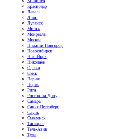
Кишинёв
Краснодар
Лаваль
Лион
Луганск
Минск
Монреаль
Москва
Нижний Новгород
Новосибирск
Нью-Йорк
Николаев
Одесса
Омск
Париж
Пермь
Рига
Ростов-на-Дону
Самара
Санкт-Петербург
Слуцк
Смоленск
Таганрог
Тель-Авив
Тула