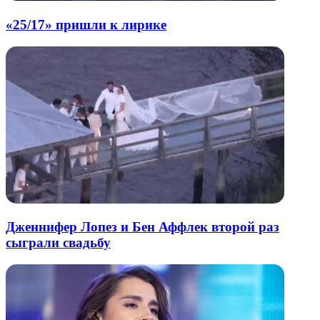
«25/17» пришли к лирике
Дженнифер Лопез и Бен Аффлек второй раз
сыграли свадьбу