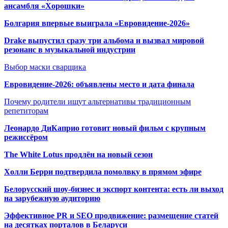
ансамбля «Хорошки»
Болгария впервые выиграла «Евровидение-2026»
Drake выпустил сразу три альбома и вызвал мировой
резонанс в музыкальной индустрии
Выбор маски сварщика
Евровидение-2026: объявлены место и дата финала
Почему родители ищут альтернативы традиционным
репетиторам
Леонардо ДиКаприо готовит новый фильм с крупным
режиссёром
The White Lotus продлён на новый сезон
Холли Берри подтвердила помолвк
у в прямом эфире
Белорусский шоу-бизнес и экспорт контента: есть ли выход
на зарубежную аудиторию
Эффективное PR и SEO продвижение:
размещение статей
на десятках порталов в Беларуси