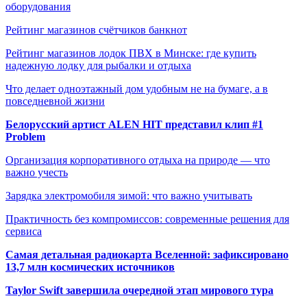
оборудования
Рейтинг магазинов счётчиков банкнот
Рейтинг магазинов лодок ПВХ в Минске: где купить
надежную лодку для рыбалки и отдыха
Что делает одноэтажный дом удобным не на бумаге, а в
повседневной жизни
Белорусский артист ALEN HIT представил клип #1
Problem
Организация корпоративного отдыха на природе — что
важно учесть
Зарядка электромобиля зимой: что важно учитывать
Практичность без компромиссов: современные решения для
сервиса
Самая детальная радиокарта Вселенной: зафиксировано
13,7 млн космических источников
Taylor Swift завершила очередной этап мирового тура