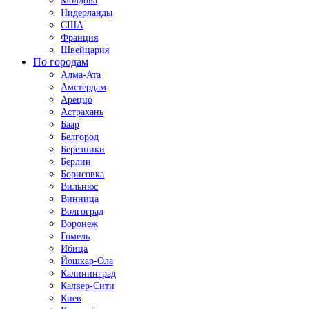
Молдова
Нидерланды
США
Франция
Швейцария
По городам
Алма-Ата
Амстердам
Ареццо
Астрахань
Баар
Белгород
Березники
Берлин
Борисовка
Вильнюс
Винница
Волгоград
Воронеж
Гомель
Ибица
Йошкар-Ола
Калининград
Калвер-Сити
Киев