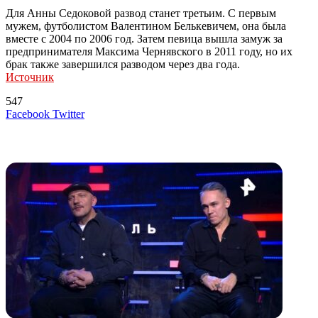
Для Анны Седоковой развод станет третьим. С первым
мужем, футболистом Валентином Белькевичем, она была
вместе с 2004 по 2006 год. Затем певица вышла замуж за
предпринимателя Максима Чернявского в 2011 году, но их
брак также завершился разводом через два года.
Источник
547
LinkedIn
Tumblr
Reddit
Вконтакте
Одноклассники
Skype
Messenger
Messenger
WhatsApp
Telegram
Viber
Line
Поделиться
Печатать
Facebook
Twitter
через
электронную
Похожие радио
почту