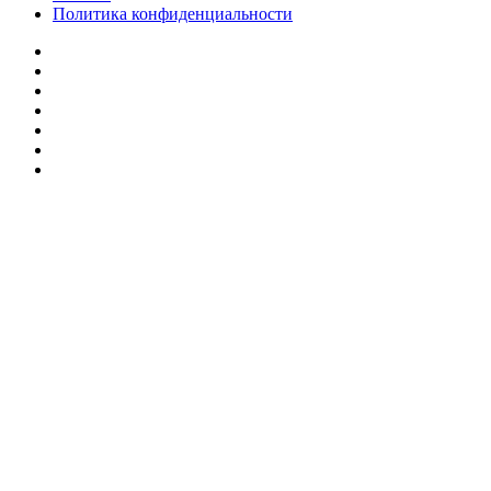
Политика конфиденциальности
Facebook
Twitter
YouTube
vk.com
Одноклассники
Telegram
RSS
Кнопка
«Наверх»