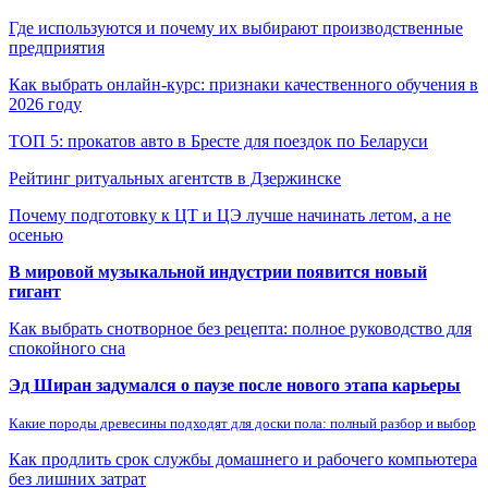
Где используются и почему их выбирают производственные
предприятия
Как выбрать онлайн-курс: признаки качественного обучения в
2026 году
ТОП 5: прокатов авто в Бресте для поездок по Беларуси
Рейтинг ритуальных агентств в Дзержинске
Почему подготовку к ЦТ и ЦЭ лучше начинать летом, а не
осенью
В мировой музыкальной индустрии появится новый
гигант
Как выбрать снотворное без рецепта: полное руководство для
спокойного сна
Эд Ширан задумался о паузе после нового этапа карьеры
Какие породы древесины подходят для доски пола: полный разбор и выбор
Как продлить срок службы домашнего и рабочего компьютера
без лишних затрат