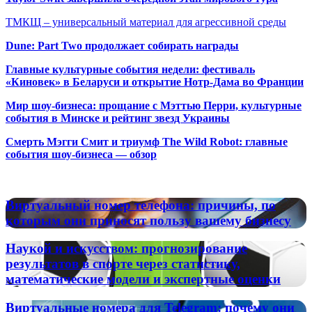
ТМКЩ – универсальный материал для агрессивной среды
Dune: Part Two продолжает собирать награды
Главные культурные события недели: фестиваль
«Киновек» в Беларуси и открытие Нотр-Дама во Франции
Мир шоу-бизнеса: прощание с Мэттью Перри, культурные
события в Минске и рейтинг звезд Украины
Смерть Мэгги Смит и триумф The Wild Robot: главные
события шоу-бизнеса — обзор
Популярные радиостанции
Виртуальный
Виртуальный номер телефона: причины, по
номер
которым они приносят пользу вашему бизнесу
телефона:
причины,
Наукой
Наукой и искусством: прогнозирование
по
и
результатов в спорте через статистику,
которым
искусством:
математические модели и экспертные оценки
они
прогнозирование
приносят
результатов
пользу
Виртуальные
Виртуальные номера для Telegram: почему они
в