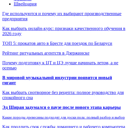
Швейцария
Где используются и почему их выбирают производственные
предприятия
Как выбрать онлайн-курс: признаки качественного обучения в
2026 году
ТОП 5: прокатов авто в Бресте для поездок по Беларуси
Рейтинг ритуальных агентств в Дзержинске
Почему подготовку к ЦТ и ЦЭ лучше начинать летом, а не
осенью
В мировой музыкальной индустрии появится новый
гигант
Как выбрать снотворное без рецепта: полное руководство для
спокойного сна
Эд Ширан задумался о паузе после нового этапа карьеры
Какие породы древесины подходят для доски пола: полный разбор и выбор
Как продлить срок службы домашнего и рабочего компьютера