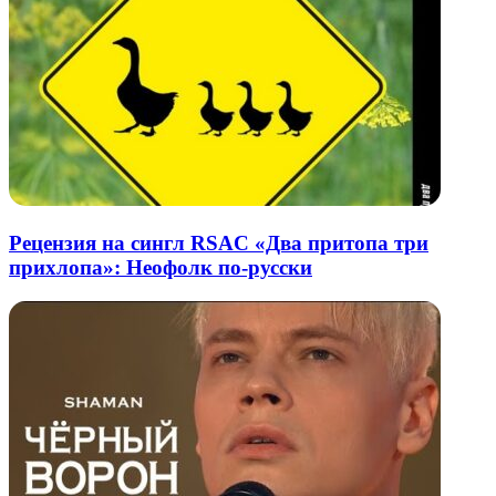
Рецензия на сингл RSAC «Два притопа три
прихлопа»: Неофолк по-русски