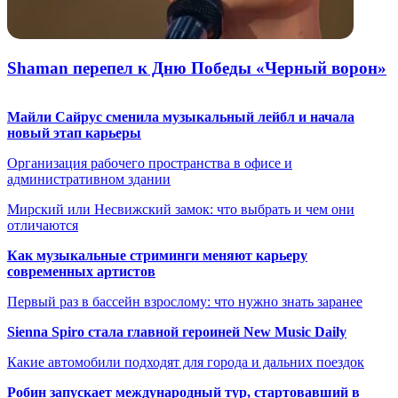
Shaman перепел к Дню Победы «Черный ворон»
Майли Сайрус сменила музыкальный лейбл и начала
новый этап карьеры
Организация рабочего пространства в офисе и
административном здании
Мирский или Несвижский замок: что выбрать и чем они
отличаются
Как музыкальные стриминги меняют карьеру
современных артистов
Первый раз в бассейн взрослому: что нужно знать заранее
Sienna Spiro стала главной героиней New Music Daily
Какие автомобили подходят для города и дальних поездок
Робин запускает международный тур, стартовавший в