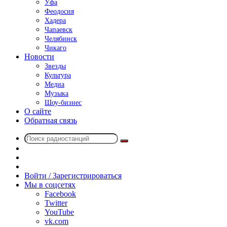
Уфа
Феодосия
Хадера
Чапаевск
Челябинск
Чикаго
Новости
Звезды
Культура
Медиа
Музыка
Шоу-бизнес
О сайте
Обратная связь
Поиск
Switch
радиостанций
skin
Sidebar
Случайное
радио
Войти / Зарегистрироваться
Мы в соцсетях
Facebook
Twitter
YouTube
vk.com