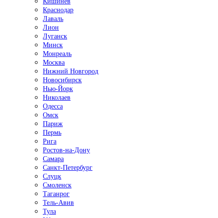
Кишинёв
Краснодар
Лаваль
Лион
Луганск
Минск
Монреаль
Москва
Нижний Новгород
Новосибирск
Нью-Йорк
Николаев
Одесса
Омск
Париж
Пермь
Рига
Ростов-на-Дону
Самара
Санкт-Петербург
Слуцк
Смоленск
Таганрог
Тель-Авив
Тула