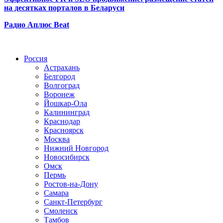
на десятках порталов в Беларуси
Радио Аплюс Beat
Радио по странам
Россия
Астрахань
Белгород
Волгоград
Воронеж
Йошкар-Ола
Калининград
Краснодар
Красноярск
Москва
Нижний Новгород
Новосибирск
Омск
Пермь
Ростов-на-Дону
Самара
Санкт-Петербург
Смоленск
Тамбов