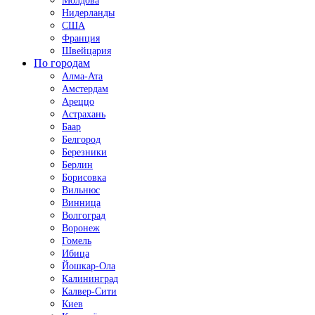
Молдова
Нидерланды
США
Франция
Швейцария
По городам
Алма-Ата
Амстердам
Ареццо
Астрахань
Баар
Белгород
Березники
Берлин
Борисовка
Вильнюс
Винница
Волгоград
Воронеж
Гомель
Ибица
Йошкар-Ола
Калининград
Калвер-Сити
Киев