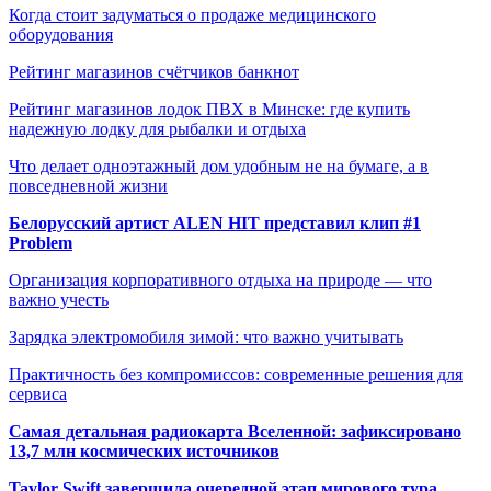
Когда стоит задуматься о продаже медицинского
оборудования
Рейтинг магазинов счётчиков банкнот
Рейтинг магазинов лодок ПВХ в Минске: где купить
надежную лодку для рыбалки и отдыха
Что делает одноэтажный дом удобным не на бумаге, а в
повседневной жизни
Белорусский артист ALEN HIT представил клип #1
Problem
Организация корпоративного отдыха на природе — что
важно учесть
Зарядка электромобиля зимой: что важно учитывать
Практичность без компромиссов: современные решения для
сервиса
Самая детальная радиокарта Вселенной: зафиксировано
13,7 млн космических источников
Taylor Swift завершила очередной этап мирового тура