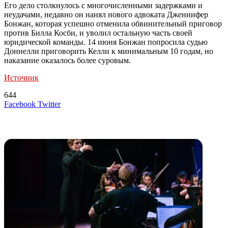
Его дело столкнулось с многочисленными задержками и
неудачами, недавно он нанял нового адвоката Дженнифер
Бонжан, которая успешно отменила обвинительный приговор
против Билла Косби, и уволил остальную часть своей
юридической команды. 14 июня Бонжан попросила судью
Доннелли приговорить Келли к минимальным 10 годам, но
наказание оказалось более суровым.
Источник
644
LinkedIn
Tumblr
Reddit
Вконтакте
Одноклассники
Skype
Messenger
Messenger
WhatsApp
Telegram
Viber
Line
Поделиться
Печатать
Facebook
Twitter
через
электронную
Похожие радио
почту