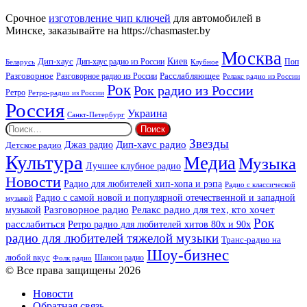
Аплюс
Beat
Срочное
изготовление чип ключей
для автомобилей в
Минске, заказывайте на https://chasmaster.by
Москва
Киев
Дип-хаус
Дип-хаус радио из России
Клубное
Поп
Беларусь
Разговорное
Расслабляющее
Разговорное радио из России
Релакс радио из России
Рок
Рок радио из России
Ретро
Ретро-радио из России
Россия
Украина
Санкт-Петербург
Найти:
Звезды
Дип-хаус радио
Джаз радио
Детское радио
Культура
Медиа
Музыка
Лучшее клубное радио
Новости
Радио для любителей хип-хопа и рэпа
Радио с классической
Радио с самой новой и популярной отечественной и западной
музыкой
музыкой
Разговорное радио
Релакс радио для тех, кто хочет
Рок
расслабиться
Ретро радио для любителей хитов 80х и 90х
радио для любителей тяжелой музыки
Транс-радио на
Шоу-бизнес
любой вкус
Шансон радио
Фолк радио
© Все права защищены 2026
Новости
Обратная связь