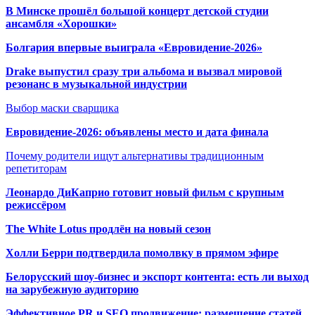
В Минске прошёл большой концерт детской студии
ансамбля «Хорошки»
Болгария впервые выиграла «Евровидение-2026»
Drake выпустил сразу три альбома и вызвал мировой
резонанс в музыкальной индустрии
Выбор маски сварщика
Евровидение-2026: объявлены место и дата финала
Почему родители ищут альтернативы традиционным
репетиторам
Леонардо ДиКаприо готовит новый фильм с крупным
режиссёром
The White Lotus продлён на новый сезон
Холли Берри подтвердила помолвк
у в прямом эфире
Белорусский шоу-бизнес и экспорт контента: есть ли выход
на зарубежную аудиторию
Эффективное PR и SEO продвижение:
размещение статей