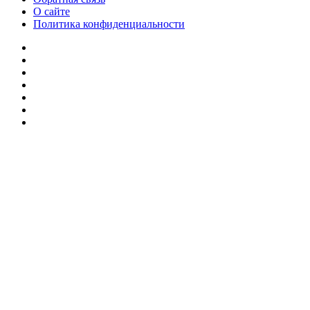
О сайте
Политика конфиденциальности
Facebook
Twitter
YouTube
vk.com
Одноклассники
Telegram
RSS
Кнопка
«Наверх»