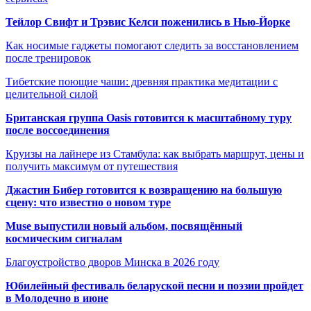
Тейлор Свифт и Трэвис Келси поженились в Нью-Йорке
Как носимые гаджеты помогают следить за восстановлением
после тренировок
Тибетские поющие чаши: древняя практика медитации с
целительной силой
Британская группа Oasis готовится к масштабному туру
после воссоединения
Круизы на лайнере из Стамбула: как выбрать маршрут, цены и
получить максимум от путешествия
Джастин Бибер готовится к возвращению на большую
сцену: что известно о новом туре
Muse выпустили новый альбом, посвящённый
космическим сигналам
Благоустройство дворов Минска в 2026 году
Юбилейный фестиваль беларуской песни и поэзии пройдет
в Молодечно в июне