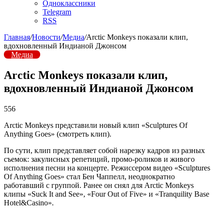
Одноклассники
Telegram
RSS
Главная
/
Новости
/
Медиа
/
Arctic Monkeys показали клип,
вдохновленный Индианой Джонсом
Медиа
Arctic Monkeys показали клип,
вдохновленный Индианой Джонсом
556
Arctic Monkeys представили новый клип «Sculptures Of
Anything Goes» (смотреть клип).
По сути, клип представляет собой нарезку кадров из разных
съемок: закулисных репетиций, промо-роликов и живого
исполнения песни на концерте. Режиссером видео «Sculptures
Of Anything Goes» стал Бен Чаппелл, неоднократно
работавший с группой. Ранее он снял для Arctic Monkeys
клипы «Suck It and See», «Four Out of Five» и «Tranquility Base
Hotel&Casino».