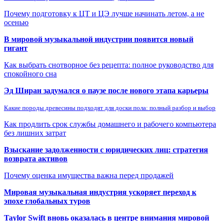
Почему подготовку к ЦТ и ЦЭ лучше начинать летом, а не
осенью
В мировой музыкальной индустрии появится новый
гигант
Как выбрать снотворное без рецепта: полное руководство для
спокойного сна
Эд Ширан задумался о паузе после нового этапа карьеры
Какие породы древесины подходят для доски пола: полный разбор и выбор
Как продлить срок службы домашнего и рабочего компьютера
без лишних затрат
Взыскание задолженности с юридических лиц: стратегия
возврата активов
Почему оценка имущества важна перед продажей
Мировая музыкальная индустрия ускоряет переход к
эпохе глобальных туров
Taylor Swift вновь оказалась в центре внимания мировой