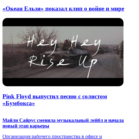
«Океан Ельзи» показал клип о войне и мире
Pink Floyd выпустил песню с солистом
«Бумбокса»
Майли Сайрус сменила музыкальный лейбл и начала
новый этап карьеры
Организация рабочего пространства в офисе и