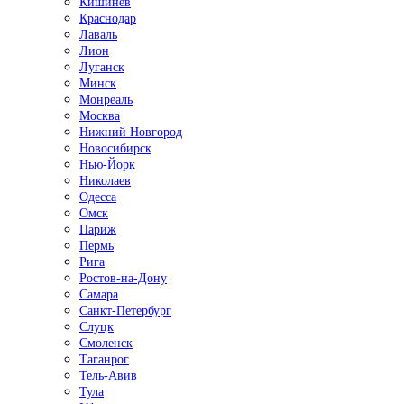
Кишинёв
Краснодар
Лаваль
Лион
Луганск
Минск
Монреаль
Москва
Нижний Новгород
Новосибирск
Нью-Йорк
Николаев
Одесса
Омск
Париж
Пермь
Рига
Ростов-на-Дону
Самара
Санкт-Петербург
Слуцк
Смоленск
Таганрог
Тель-Авив
Тула