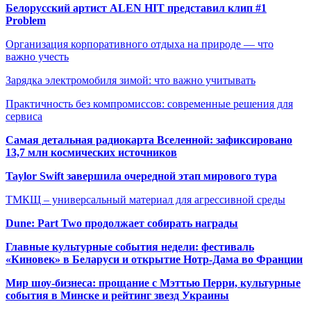
Белорусский артист ALEN HIT представил клип #1
Problem
Организация корпоративного отдыха на природе — что
важно учесть
Зарядка электромобиля зимой: что важно учитывать
Практичность без компромиссов: современные решения для
сервиса
Самая детальная радиокарта Вселенной: зафиксировано
13,7 млн космических источников
Taylor Swift завершила очередной этап мирового тура
ТМКЩ – универсальный материал для агрессивной среды
Dune: Part Two продолжает собирать награды
Главные культурные события недели: фестиваль
«Киновек» в Беларуси и открытие Нотр-Дама во Франции
Мир шоу-бизнеса: прощание с Мэттью Перри, культурные
события в Минске и рейтинг звезд Украины