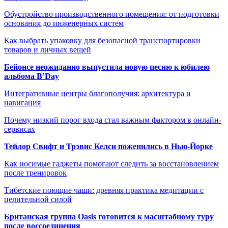
Обустройство производственного помещения: от подготовки
основания до инженерных систем
Как выбрать упаковку для безопасной транспортировки
товаров и личных вещей
Бейонсе неожиданно выпустила новую песню к юбилею
альбома B’Day
Интегративные центры благополучия: архитектура и
навигация
Почему низкий порог входа стал важным фактором в онлайн-
сервисах
Тейлор Свифт и Трэвис Келси поженились в Нью-Йорке
Как носимые гаджеты помогают следить за восстановлением
после тренировок
Тибетские поющие чаши: древняя практика медитации с
целительной силой
Британская группа Oasis готовится к масштабному туру
после воссоединения