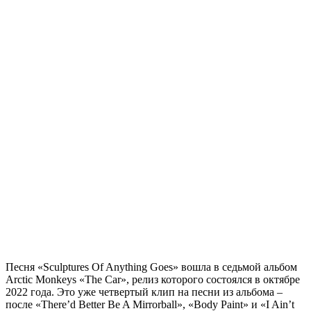
Песня «Sculptures Of Anything Goes» вошла в седьмой альбом
Arctic Monkeys «The Car», релиз которого состоялся в октябре
2022 года. Это уже четвертый клип на песни из альбома –
после «There’d Better Be A Mirrorball», «Body Paint» и «I Ain’t