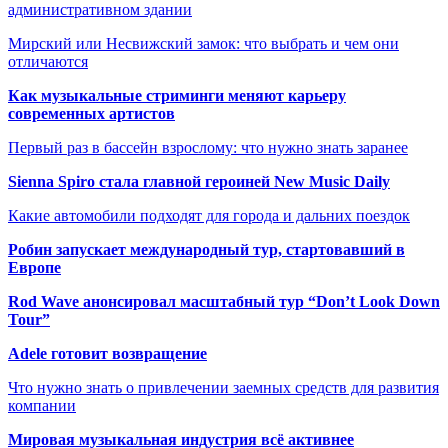
административном здании
Мирский или Несвижский замок: что выбрать и чем они
отличаются
Как музыкальные стриминги меняют карьеру
современных артистов
Первый раз в бассейн взрослому: что нужно знать заранее
Sienna Spiro стала главной героиней New Music Daily
Какие автомобили подходят для города и дальних поездок
Робин запускает международный тур, стартовавший в
Европе
Rod Wave анонсировал масштабный тур “Don’t Look Down
Tour”
Adele готовит возвращение
Что нужно знать о привлечении заемных средств для развития
компании
Мировая музыкальная индустрия всё активнее