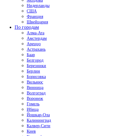
Молдова
Нидерланды
США
Франция
Швейцария
По городам
Алма-Ата
Амстердам
Ареццо
Астрахань
Баар
Белгород
Березники
Берлин
Борисовка
Вильнюс
Винница
Волгоград
Воронеж
Гомель
Ибица
Йошкар-Ола
Калининград
Калвер-Сити
Киев