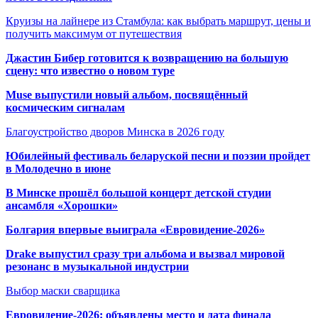
Круизы на лайнере из Стамбула: как выбрать маршрут, цены и
получить максимум от путешествия
Джастин Бибер готовится к возвращению на большую
сцену: что известно о новом туре
Muse выпустили новый альбом, посвящённый
космическим сигналам
Благоустройство дворов Минска в 2026 году
Юбилейный фестиваль беларуской песни и поэзии пройдет
в Молодечно в июне
В Минске прошёл большой концерт детской студии
ансамбля «Хорошки»
Болгария впервые выиграла «Евровидение-2026»
Drake выпустил сразу три альбома и вызвал мировой
резонанс в музыкальной индустрии
Выбор маски сварщика
Евровидение-2026: объявлены место и дата финала