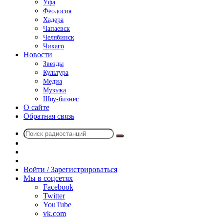
Уфа
Феодосия
Хадера
Чапаевск
Челябинск
Чикаго
Новости
Звезды
Культура
Медиа
Музыка
Шоу-бизнес
О сайте
Обратная связь
Поиск
Switch
радиостанций
skin
Sidebar
Случайное
радио
Войти / Зарегистрироваться
Мы в соцсетях
Facebook
Twitter
YouTube
vk.com