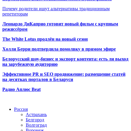
Почему родители ищут альтернативы традиционным
репетиторам
Леонардо ДиКаприо готовит новый фильм с крупным
режиссёром
The White Lotus продлён на новый сезон
Холли Берри подтвердила помолвк
у в прямом эфире
Белорусский шоу-бизнес и экспорт контента: есть ли выход
на зарубежную аудиторию
Эффективное PR и SEO продвижение:
размещение статей
на десятках порталов в Беларуси
Радио Аплюс Beat
Радио по странам
Россия
Астрахань
Белгород
Волгоград
Воронеж