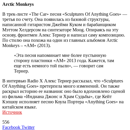
Arctic Monkeys
В трек-листе «The Car» песня «Sculptures Of Anything Goes» —
третья по счету. Она появилась из базовой структуры,
написанной гитаристом Джейми Куком и барабанщиком
Мэттом Хелдерсом на синтезаторе Moog. Опираясь на эту
основу, фронтмен Алекс Тернер и написал саму композицию.
По стилю она похожа на один из главных альбомов Arctic
Monkeys – «AM» (2013).
«Эта песня напоминает мне более пустынную
сторону пластинки «AM» 2013 года. Кажется, там
еще есть немного той пыли», — говорит сам
Тернер.
В интервью Radio X Алекс Тернер рассказал, что «Sculptures
Of Anything Goes» претерпела много изменений. Он также
раскрыл историю ее названия: оно было вдохновлено сценой
из фильма «Индиана Джонс и Храм Судьбы», где Кейт
Кэпшоу исполняет песню Коула Портера «Anything Goes» на
китайском языке.
Источник
556
LinkedIn
Tumblr
Reddit
Вконтакте
Одноклассники
Skype
Messenger
Messenger
WhatsApp
Telegram
Viber
Line
Поделиться
Печатать
Facebook
Twitter