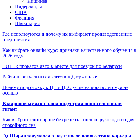
Кишинёв
Нидерланды
США
Франция
Швейцария
Где используются и почему их выбирают производственные
предприятия
Как выбрать онлайн-курс: признаки качественного обучения в
2026 году
ТОП 5: прокатов авто в Бресте для поездок по Беларуси
Рейтинг ритуальных агентств в Дзержинске
Почему подготовку к ЦТ и ЦЭ лучше начинать летом, а не
осенью
В мировой музыкальной индустрии появится новый
гигант
Как выбрать снотворное без рецепта: полное руководство для
спокойного сна
Эд Ширан задумался о паузе после нового этапа карьеры