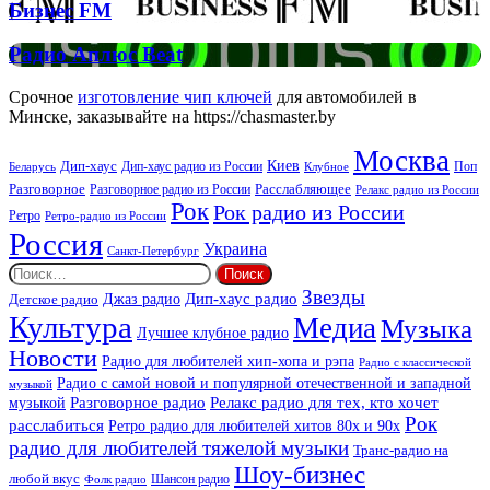
Бизнес
Бизнес FM
FM
Радио
Радио Аплюс Beat
Аплюс
Beat
Срочное
изготовление чип ключей
для автомобилей в
Минске, заказывайте на https://chasmaster.by
Москва
Киев
Дип-хаус
Дип-хаус радио из России
Клубное
Поп
Беларусь
Разговорное
Расслабляющее
Разговорное радио из России
Релакс радио из России
Рок
Рок радио из России
Ретро
Ретро-радио из России
Россия
Украина
Санкт-Петербург
Найти:
Звезды
Дип-хаус радио
Джаз радио
Детское радио
Культура
Медиа
Музыка
Лучшее клубное радио
Новости
Радио для любителей хип-хопа и рэпа
Радио с классической
Радио с самой новой и популярной отечественной и западной
музыкой
музыкой
Разговорное радио
Релакс радио для тех, кто хочет
Рок
расслабиться
Ретро радио для любителей хитов 80х и 90х
радио для любителей тяжелой музыки
Транс-радио на
Шоу-бизнес
любой вкус
Шансон радио
Фолк радио