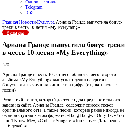
Одноклассники
Telegram
RSS
Главная
/
Новости
/
Культура
/
Ариана Гранде выпустила бонус-
треки в честь 10-летия «My Everything»
Культура
Ариана Гранде выпустила бонус-треки
в честь 10-летия «My Everything»
520
Ариана Гранде в честь 10-летнего юбилея своего второго
альбома «My Everything» выпускает делюкс-версии с
бонусными треками на виниле и в цифре (слушать новые
песни).
Розоватый винил, который доступен для предварительного
заказа на сайте Арианы Гранде, содержит список треков
оригинального сета, а также песни, которые ранее никогда не
были доступны в этом формате: «Bang Bang», «Only 1», «You
Don’t Know Me», «Cadillac Song» и «Too Close». Дата релиза
— 6 декабря.