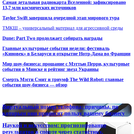
Самая детальная радиокарта Вселенной: зафиксировано
13,7 млн космических источников
Taylor Swift завершила очередной этап мирового тура
ТМКЩ – универсальный материал для агрессивной среды
Dune: Part Two продолжает собирать награды
Главные культурные события недели: фестиваль
«Киновек» в Беларуси и открытие Нотр-Дама во Франции
Мир шоу-бизнеса: прощание с Мэттью Перри, культурные
события в Минске и рейтинг звезд Украины
Смерть Мэгги Смит и триумф The Wild Robot: главные
события шоу-бизнеса — обзор
Популярные радиостанции
Виртуальный
Виртуальный номер телефона: причины, по
номер
которым они приносят пользу вашему бизнесу
телефона:
причины,
Наукой
Наукой и искусством: прогнозирование
по
и
результатов в спорте через статистику,
которым