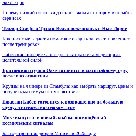
навигация
Почему низкий порог входа стал важным фактором в онлайн-
сервисах
Тейлор Свифт и Трэвис Келси поженились в Нью-Йорке
Как носимые гаджеты помогают следить за восстановлением
после тренировок
Тибетские поющие чаши: древняя практика медитации с
целительной силой
Британская группа Oasis готовится к масштабному туру
после воссоединения
Круизы на лайнере из Стамбула: как выбрать маршрут, цены и
получить максимум от путешествия
Джастин Бибер готовится к возвращению на большую
сцену: что известно о новом туре
Muse выпустили новый альбом, посвящённый
космическим сигналам
Благоустройство дворов Минска в 2026 году