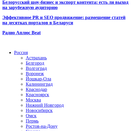
Белорусский шоу-бизнес и экспорт контента: есть ли выход
на зарубежную аудиторию
Эффективное PR и SEO продвижение:
размещение статей
на десятках порталов в Беларуси
Радио Аплюс Beat
Радио по странам
Россия
Астрахань
Белгород
Волгоград
Воронеж
Йошкар-Ола
Калининград
Краснодар
Красноярск
Москва
Нижний Новгород
Новосибирск
Омск
Пермь
Ростов-на-Дону