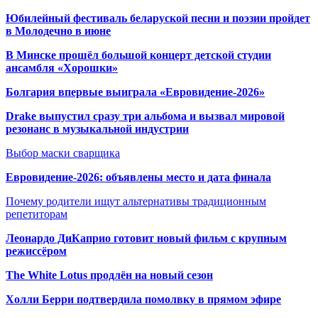
Юбилейный фестиваль беларуской песни и поэзии пройдет
в Молодечно в июне
В Минске прошёл большой концерт детской студии
ансамбля «Хорошки»
Болгария впервые выиграла «Евровидение-2026»
Drake выпустил сразу три альбома и вызвал мировой
резонанс в музыкальной индустрии
Выбор маски сварщика
Евровидение-2026: объявлены место и дата финала
Почему родители ищут альтернативы традиционным
репетиторам
Леонардо ДиКаприо готовит новый фильм с крупным
режиссёром
The White Lotus продлён на новый сезон
Холли Берри подтвердила помолвк
у в прямом эфире