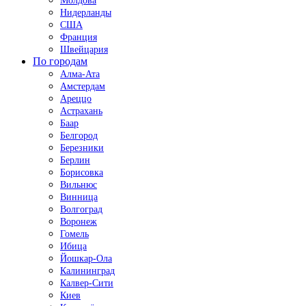
Молдова
Нидерланды
США
Франция
Швейцария
По городам
Алма-Ата
Амстердам
Ареццо
Астрахань
Баар
Белгород
Березники
Берлин
Борисовка
Вильнюс
Винница
Волгоград
Воронеж
Гомель
Ибица
Йошкар-Ола
Калининград
Калвер-Сити
Киев