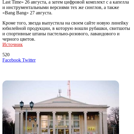
Last Time» 26 августа, а затем цифровой комплект с а капелла
и инструментальными версиями тех же синглов, а также
«Bang Bang» 27 августа.
Кроме того, звезда выпустила на своем сайте новую линейку
юбилейной продукции, в которую вошли рубашки, свитшоты
и спортивные штаны пастельно-розового, лавандового и
черного цветов.
Источник
520
LinkedIn
Tumblr
Reddit
Вконтакте
Одноклассники
Skype
Messenger
Messenger
WhatsApp
Telegram
Viber
Line
Поделиться
Печатать
Facebook
Twitter
через
электронную
Похожие радио
почту