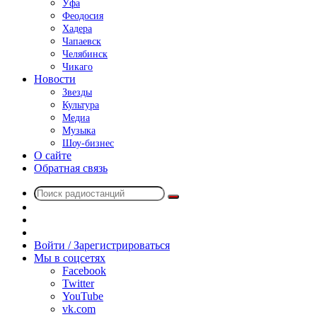
Уфа
Феодосия
Хадера
Чапаевск
Челябинск
Чикаго
Новости
Звезды
Культура
Медиа
Музыка
Шоу-бизнес
О сайте
Обратная связь
Поиск
Switch
радиостанций
skin
Sidebar
Случайное
радио
Войти / Зарегистрироваться
Мы в соцсетях
Facebook
Twitter
YouTube
vk.com