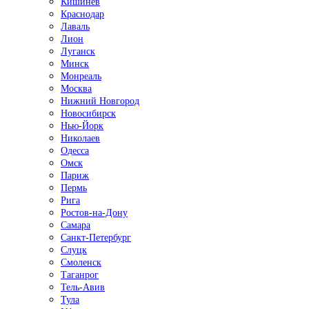
Кишинёв
Краснодар
Лаваль
Лион
Луганск
Минск
Монреаль
Москва
Нижний Новгород
Новосибирск
Нью-Йорк
Николаев
Одесса
Омск
Париж
Пермь
Рига
Ростов-на-Дону
Самара
Санкт-Петербург
Слуцк
Смоленск
Таганрог
Тель-Авив
Тула