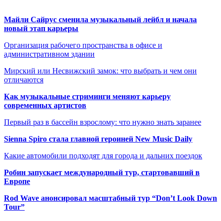
Майли Сайрус сменила музыкальный лейбл и начала
новый этап карьеры
Организация рабочего пространства в офисе и
административном здании
Мирский или Несвижский замок: что выбрать и чем они
отличаются
Как музыкальные стриминги меняют карьеру
современных артистов
Первый раз в бассейн взрослому: что нужно знать заранее
Sienna Spiro стала главной героиней New Music Daily
Какие автомобили подходят для города и дальних поездок
Робин запускает международный тур, стартовавший в
Европе
Rod Wave анонсировал масштабный тур “Don’t Look Down
Tour”