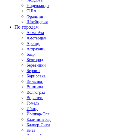
Молдова
Нидерланды
США
Франция
Швейцария
По городам
Алма-Ата
Амстердам
Ареццо
Астрахань
Баар
Белгород
Березники
Берлин
Борисовка
Вильнюс
Винница
Волгоград
Воронеж
Гомель
Ибица
Йошкар-Ола
Калининград
Калвер-Сити
Киев