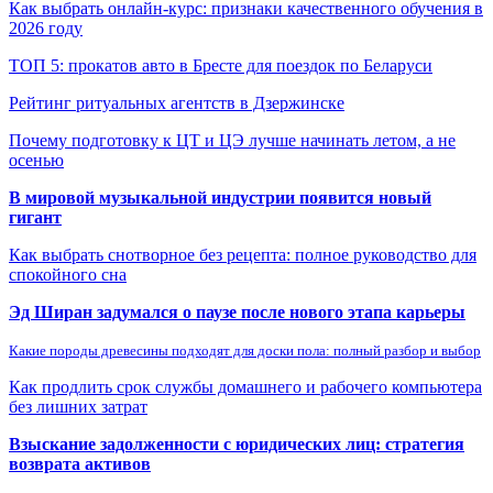
Как выбрать онлайн-курс: признаки качественного обучения в
2026 году
ТОП 5: прокатов авто в Бресте для поездок по Беларуси
Рейтинг ритуальных агентств в Дзержинске
Почему подготовку к ЦТ и ЦЭ лучше начинать летом, а не
осенью
В мировой музыкальной индустрии появится новый
гигант
Как выбрать снотворное без рецепта: полное руководство для
спокойного сна
Эд Ширан задумался о паузе после нового этапа карьеры
Какие породы древесины подходят для доски пола: полный разбор и выбор
Как продлить срок службы домашнего и рабочего компьютера
без лишних затрат
Взыскание задолженности с юридических лиц: стратегия
возврата активов