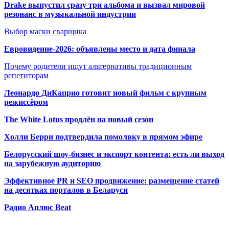
Drake выпустил сразу три альбома и вызвал мировой
резонанс в музыкальной индустрии
Выбор маски сварщика
Евровидение-2026: объявлены место и дата финала
Почему родители ищут альтернативы традиционным
репетиторам
Леонардо ДиКаприо готовит новый фильм с крупным
режиссёром
The White Lotus продлён на новый сезон
Холли Берри подтвердила помолвк
у в прямом эфире
Белорусский шоу-бизнес и экспорт контента: есть ли выход
на зарубежную аудиторию
Эффективное PR и SEO продвижение:
размещение статей
на десятках порталов в Беларуси
Радио Аплюс Beat
Радио по странам