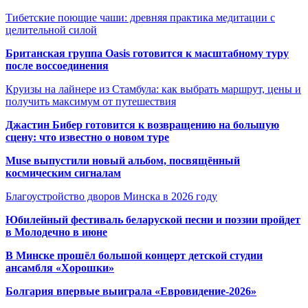
Тибетские поющие чаши: древняя практика медитации с
целительной силой
Британская группа Oasis готовится к масштабному туру
после воссоединения
Круизы на лайнере из Стамбула: как выбрать маршрут, цены и
получить максимум от путешествия
Джастин Бибер готовится к возвращению на большую
сцену: что известно о новом туре
Muse выпустили новый альбом, посвящённый
космическим сигналам
Благоустройство дворов Минска в 2026 году
Юбилейный фестиваль беларуской песни и поэзии пройдет
в Молодечно в июне
В Минске прошёл большой концерт детской студии
ансамбля «Хорошки»
Болгария впервые выиграла «Евровидение-2026»