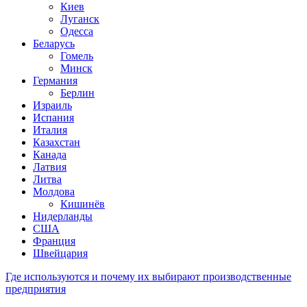
Киев
Луганск
Одесса
Беларусь
Гомель
Минск
Германия
Берлин
Израиль
Испания
Италия
Казахстан
Канада
Латвия
Литва
Молдова
Кишинёв
Нидерланды
США
Франция
Швейцария
Где используются и почему их выбирают производственные
предприятия