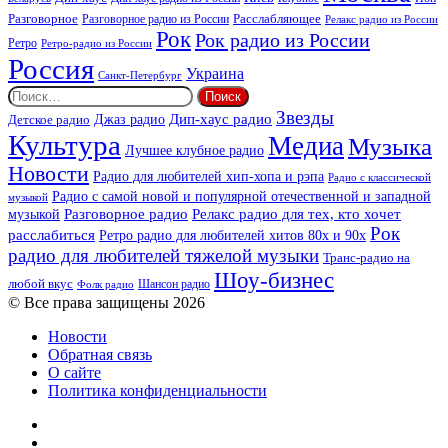
Разговорное
Расслабляющее
Разговорное радио из России
Релакс радио из России
Рок
Рок радио из России
Ретро
Ретро-радио из России
Россия
Украина
Санкт-Петербург
Найти:
Звезды
Дип-хаус радио
Джаз радио
Детское радио
Культура
Медиа
Музыка
Лучшее клубное радио
Новости
Радио для любителей хип-хопа и рэпа
Радио с классической
Радио с самой новой и популярной отечественной и западной
музыкой
музыкой
Разговорное радио
Релакс радио для тех, кто хочет
Рок
расслабиться
Ретро радио для любителей хитов 80х и 90х
радио для любителей тяжелой музыки
Транс-радио на
Шоу-бизнес
любой вкус
Шансон радио
Фолк радио
© Все права защищены 2026
Новости
Обратная связь
О сайте
Политика конфиденциальности
Facebook
Twitter