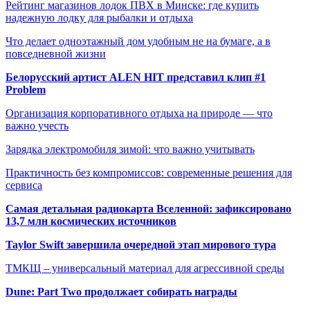
Рейтинг магазинов лодок ПВХ в Минске: где купить
надежную лодку для рыбалки и отдыха
Что делает одноэтажный дом удобным не на бумаге, а в
повседневной жизни
Белорусский артист ALEN HIT представил клип #1
Problem
Организация корпоративного отдыха на природе — что
важно учесть
Зарядка электромобиля зимой: что важно учитывать
Практичность без компромиссов: современные решения для
сервиса
Самая детальная радиокарта Вселенной: зафиксировано
13,7 млн космических источников
Taylor Swift завершила очередной этап мирового тура
ТМКЩ – универсальный материал для агрессивной среды
Dune: Part Two продолжает собирать награды