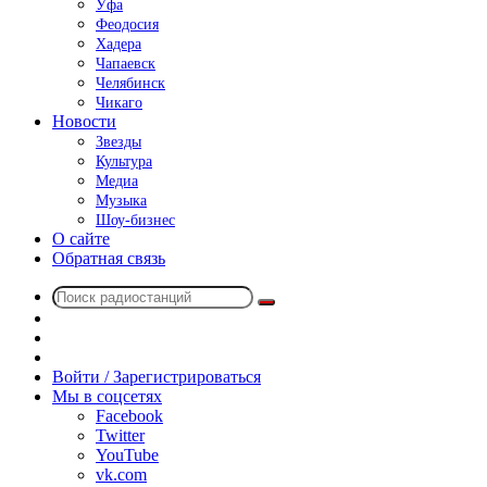
Уфа
Феодосия
Хадера
Чапаевск
Челябинск
Чикаго
Новости
Звезды
Культура
Медиа
Музыка
Шоу-бизнес
О сайте
Обратная связь
Поиск
Switch
радиостанций
skin
Sidebar
Случайное
радио
Войти / Зарегистрироваться
Мы в соцсетях
Facebook
Twitter
YouTube
vk.com