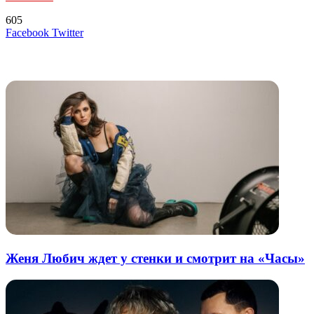
605
LinkedIn
Tumblr
Reddit
Вконтакте
Одноклассники
Skype
Messenger
Messenger
WhatsApp
Telegram
Viber
Line
Поделиться
Печатать
Facebook
Twitter
через
электронную
Похожие радио
почту
Женя Любич ждет у стенки и смотрит на «Часы»