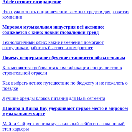
Adele готовит возвращение
Что нужно знать о привлечении заемных средств для развития
компании
Мировая музыкальная индустрия всё активнее
сближается с кино: новый глобальный тренд
Технологичный офис: какие изменения помогают
сотрудникам работать быстрее и комфортнее
Почему непрерывное обучение становится обязательным
Как меняются требования к квалификации специалистов в
строительной отрасли
Как выбрать летнее путешествие по бюджету и не пожалеть о
поездке
Лучшие бренды блоков питания для B2B-сегмента
Шакира и Burna Boy удерживают первое место в мировом
музыкальном чарте
Майли Сайрус сменила музыкальный лейбл и начала новый
этап карьеры