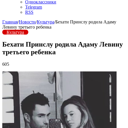
Одноклассники
Telegram
RSS
Главная
/
Новости
/
Культура
/
Бехати Принслу родила Адаму
Левину третьего ребенка
Культура
Бехати Принслу родила Адаму Левину
третьего ребенка
605