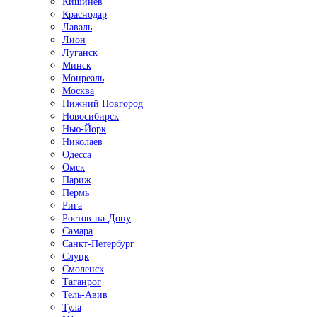
Кишинёв
Краснодар
Лаваль
Лион
Луганск
Минск
Монреаль
Москва
Нижний Новгород
Новосибирск
Нью-Йорк
Николаев
Одесса
Омск
Париж
Пермь
Рига
Ростов-на-Дону
Самара
Санкт-Петербург
Слуцк
Смоленск
Таганрог
Тель-Авив
Тула