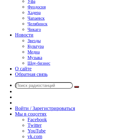
Уфа
Феодосия
Хадера
Чапаевск
Челябинск
Чикаго
Новости
Звезды
Культура
Медиа
Музыка
Шоу-бизнес
О сайте
Обратная связь
Поиск
Switch
радиостанций
skin
Sidebar
Случайное
радио
Войти / Зарегистрироваться
Мы в соцсетях
Facebook
Twitter
YouTube
vk.com