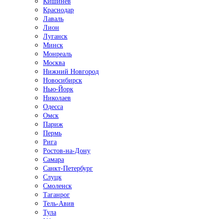
Кишинёв
Краснодар
Лаваль
Лион
Луганск
Минск
Монреаль
Москва
Нижний Новгород
Новосибирск
Нью-Йорк
Николаев
Одесса
Омск
Париж
Пермь
Рига
Ростов-на-Дону
Самара
Санкт-Петербург
Слуцк
Смоленск
Таганрог
Тель-Авив
Тула