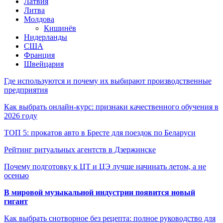
Латвия
Литва
Молдова
Кишинёв
Нидерланды
США
Франция
Швейцария
Где используются и почему их выбирают производственные
предприятия
Как выбрать онлайн-курс: признаки качественного обучения в
2026 году
ТОП 5: прокатов авто в Бресте для поездок по Беларуси
Рейтинг ритуальных агентств в Дзержинске
Почему подготовку к ЦТ и ЦЭ лучше начинать летом, а не
осенью
В мировой музыкальной индустрии появится новый
гигант
Как выбрать снотворное без рецепта: полное руководство для