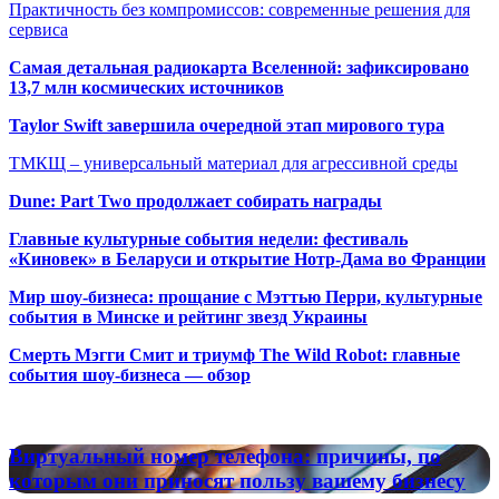
Практичность без компромиссов: современные решения для
сервиса
Самая детальная радиокарта Вселенной: зафиксировано
13,7 млн космических источников
Taylor Swift завершила очередной этап мирового тура
ТМКЩ – универсальный материал для агрессивной среды
Dune: Part Two продолжает собирать награды
Главные культурные события недели: фестиваль
«Киновек» в Беларуси и открытие Нотр-Дама во Франции
Мир шоу-бизнеса: прощание с Мэттью Перри, культурные
события в Минске и рейтинг звезд Украины
Смерть Мэгги Смит и триумф The Wild Robot: главные
события шоу-бизнеса — обзор
Популярные радиостанции
Виртуальный
Виртуальный номер телефона: причины, по
номер
которым они приносят пользу вашему бизнесу
телефона: