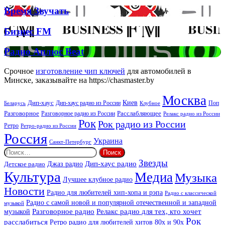
Брітні
Deep
Время
Время Звучать
Спірс
Звучать
Бизнес
Бизнес FM
FM
Радио
Радио Аплюс Beat
Аплюс
Beat
Срочное
изготовление чип ключей
для автомобилей в
Минске, заказывайте на https://chasmaster.by
Москва
Киев
Дип-хаус
Дип-хаус радио из России
Клубное
Поп
Беларусь
Разговорное
Расслабляющее
Разговорное радио из России
Релакс радио из России
Рок
Рок радио из России
Ретро
Ретро-радио из России
Россия
Украина
Санкт-Петербург
Найти:
Звезды
Дип-хаус радио
Джаз радио
Детское радио
Культура
Медиа
Музыка
Лучшее клубное радио
Новости
Радио для любителей хип-хопа и рэпа
Радио с классической
Радио с самой новой и популярной отечественной и западной
музыкой
музыкой
Разговорное радио
Релакс радио для тех, кто хочет
Рок
расслабиться
Ретро радио для любителей хитов 80х и 90х