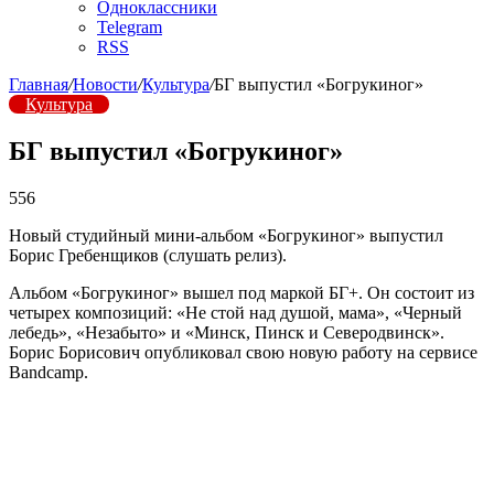
Одноклассники
Telegram
RSS
Главная
/
Новости
/
Культура
/
БГ выпустил «Богрукиног»
Культура
БГ выпустил «Богрукиног»
556
Новый студийный мини-альбом «Богрукиног» выпустил
Борис Гребенщиков (слушать релиз).
Альбом «Богрукиног» вышел под маркой БГ+. Он состоит из
четырех композиций: «Не стой над душой, мама», «Черный
лебедь», «Незабыто» и «Минск, Пинск и Северодвинск».
Борис Борисович опубликовал свою новую работу на сервисе
Bandcamp.