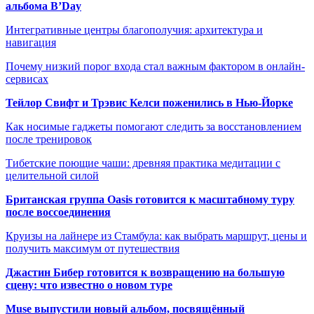
альбома B’Day
Интегративные центры благополучия: архитектура и
навигация
Почему низкий порог входа стал важным фактором в онлайн-
сервисах
Тейлор Свифт и Трэвис Келси поженились в Нью-Йорке
Как носимые гаджеты помогают следить за восстановлением
после тренировок
Тибетские поющие чаши: древняя практика медитации с
целительной силой
Британская группа Oasis готовится к масштабному туру
после воссоединения
Круизы на лайнере из Стамбула: как выбрать маршрут, цены и
получить максимум от путешествия
Джастин Бибер готовится к возвращению на большую
сцену: что известно о новом туре
Muse выпустили новый альбом, посвящённый