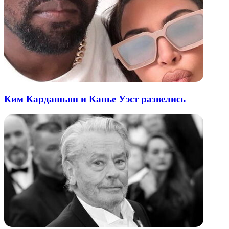
Ким Кардашьян и Канье Уэст развелись