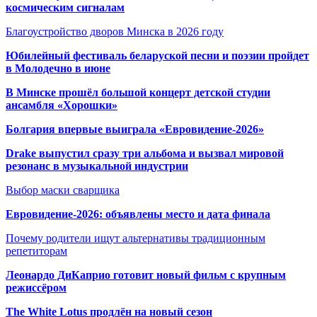
космическим сигналам
Благоустройство дворов Минска в 2026 году
Юбилейный фестиваль беларуской песни и поэзии пройдет
в Молодечно в июне
В Минске прошёл большой концерт детской студии
ансамбля «Хорошки»
Болгария впервые выиграла «Евровидение-2026»
Drake выпустил сразу три альбома и вызвал мировой
резонанс в музыкальной индустрии
Выбор маски сварщика
Евровидение-2026: объявлены место и дата финала
Почему родители ищут альтернативы традиционным
репетиторам
Леонардо ДиКаприо готовит новый фильм с крупным
режиссёром
The White Lotus продлён на новый сезон