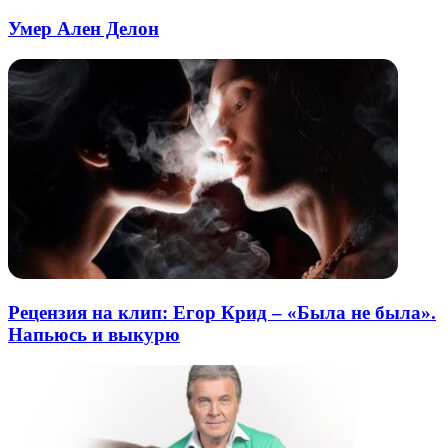
Умер Ален Делон
Рецензия на клип: Егор Крид – «Была не была».
Напьюсь и выкурю