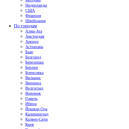
Молдова
Нидерланды
США
Франция
Швейцария
По городам
Алма-Ата
Амстердам
Ареццо
Астрахань
Баар
Белгород
Березники
Берлин
Борисовка
Вильнюс
Винница
Волгоград
Воронеж
Гомель
Ибица
Йошкар-Ола
Калининград
Калвер-Сити
Киев