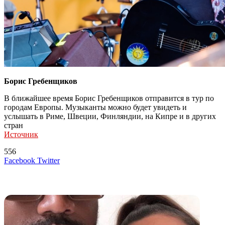
Борис Гребенщиков
В ближайшее время Борис Гребенщиков отправится в тур по
городам Европы. Музыканты можно будет увидеть и
услышать в Риме, Швеции, Финляндии, на Кипре и в других
стран
Источник
556
LinkedIn
Tumblr
Reddit
Вконтакте
Одноклассники
Skype
Messenger
Messenger
WhatsApp
Telegram
Viber
Line
Поделиться
Печатать
Facebook
Twitter
через
электронную
Похожие радио
почту