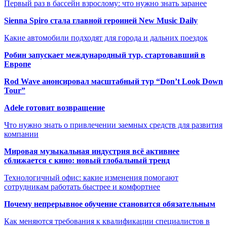
Первый раз в бассейн взрослому: что нужно знать заранее
Sienna Spiro стала главной героиней New Music Daily
Какие автомобили подходят для города и дальних поездок
Робин запускает международный тур, стартовавший в
Европе
Rod Wave анонсировал масштабный тур “Don’t Look Down
Tour”
Adele готовит возвращение
Что нужно знать о привлечении заемных средств для развития
компании
Мировая музыкальная индустрия всё активнее
сближается с кино: новый глобальный тренд
Технологичный офис: какие изменения помогают
сотрудникам работать быстрее и комфортнее
Почему непрерывное обучение становится обязательным
Как меняются требования к квалификации специалистов в