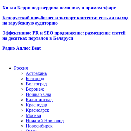
Холли Берри подтвердила помолвк
у в прямом эфире
Белорусский шоу-бизнес и экспорт контента: есть ли выход
на зарубежную аудиторию
Эффективное PR и SEO продвижение:
размещение статей
на десятках порталов в Беларуси
Радио Аплюс Beat
Радио по странам
Россия
Астрахань
Белгород
Волгоград
Воронеж
Йошкар-Ола
Калининград
Краснодар
Красноярск
Москва
Нижний Новгород
Новосибирск