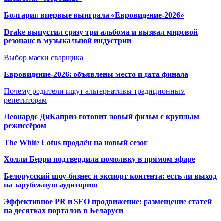
Болгария впервые выиграла «Евровидение-2026»
Drake выпустил сразу три альбома и вызвал мировой
резонанс в музыкальной индустрии
Выбор маски сварщика
Евровидение-2026: объявлены место и дата финала
Почему родители ищут альтернативы традиционным
репетиторам
Леонардо ДиКаприо готовит новый фильм с крупным
режиссёром
The White Lotus продлён на новый сезон
Холли Берри подтвердила помолвк
у в прямом эфире
Белорусский шоу-бизнес и экспорт контента: есть ли выход
на зарубежную аудиторию
Эффективное PR и SEO продвижение:
размещение статей
на десятках порталов в Беларуси