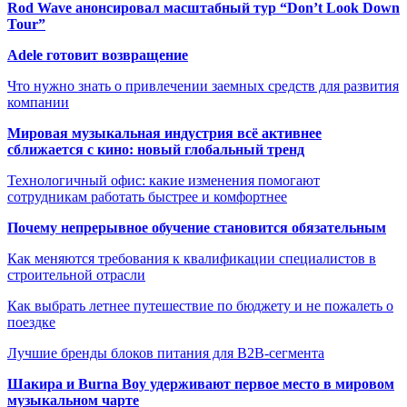
Rod Wave анонсировал масштабный тур “Don’t Look Down
Tour”
Adele готовит возвращение
Что нужно знать о привлечении заемных средств для развития
компании
Мировая музыкальная индустрия всё активнее
сближается с кино: новый глобальный тренд
Технологичный офис: какие изменения помогают
сотрудникам работать быстрее и комфортнее
Почему непрерывное обучение становится обязательным
Как меняются требования к квалификации специалистов в
строительной отрасли
Как выбрать летнее путешествие по бюджету и не пожалеть о
поездке
Лучшие бренды блоков питания для B2B-сегмента
Шакира и Burna Boy удерживают первое место в мировом
музыкальном чарте