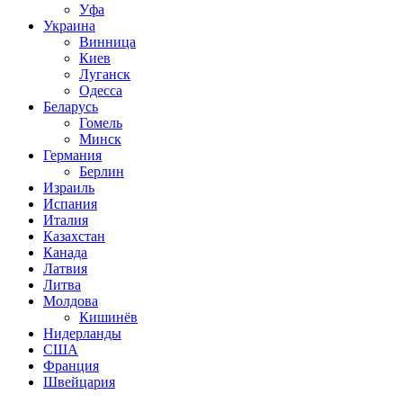
Уфа
Украина
Винница
Киев
Луганск
Одесса
Беларусь
Гомель
Минск
Германия
Берлин
Израиль
Испания
Италия
Казахстан
Канада
Латвия
Литва
Молдова
Кишинёв
Нидерланды
США
Франция
Швейцария