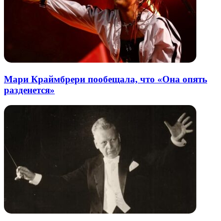
Мари Краймбрери пообещала, что «Она опять
разденется»