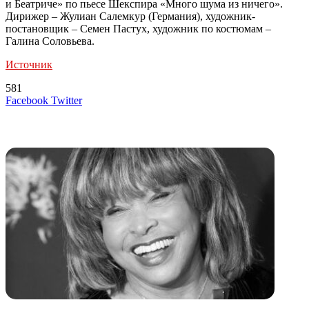
и Беатриче» по пьесе Шекспира «Много шума из ничего».
Дирижер – Жулиан Салемкур (Германия), художник-
постановщик – Семен Пастух, художник по костюмам –
Галина Соловьева.
Источник
581
LinkedIn
Tumblr
Reddit
Вконтакте
Одноклассники
Skype
Messenger
Messenger
WhatsApp
Telegram
Viber
Line
Поделиться
Печатать
Facebook
Twitter
через
электронную
Похожие радио
почту