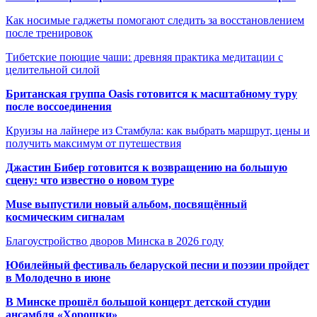
Как носимые гаджеты помогают следить за восстановлением
после тренировок
Тибетские поющие чаши: древняя практика медитации с
целительной силой
Британская группа Oasis готовится к масштабному туру
после воссоединения
Круизы на лайнере из Стамбула: как выбрать маршрут, цены и
получить максимум от путешествия
Джастин Бибер готовится к возвращению на большую
сцену: что известно о новом туре
Muse выпустили новый альбом, посвящённый
космическим сигналам
Благоустройство дворов Минска в 2026 году
Юбилейный фестиваль беларуской песни и поэзии пройдет
в Молодечно в июне
В Минске прошёл большой концерт детской студии
ансамбля «Хорошки»