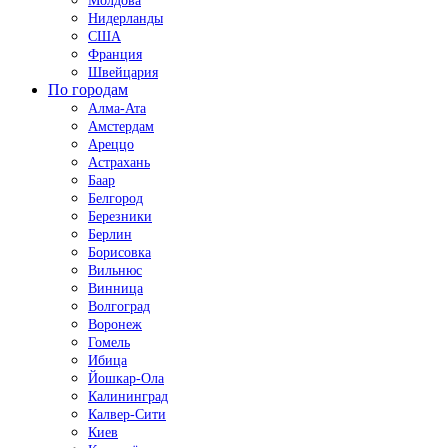
Молдова
Нидерланды
США
Франция
Швейцария
По городам
Алма-Ата
Амстердам
Ареццо
Астрахань
Баар
Белгород
Березники
Берлин
Борисовка
Вильнюс
Винница
Волгоград
Воронеж
Гомель
Ибица
Йошкар-Ола
Калининград
Калвер-Сити
Киев