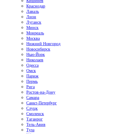
Кишинёв
Краснодар
Лаваль
Лион
Луганск
Минск
Монреаль
Москва
Нижний Новгород
Новосибирск
Нью-Йорк
Николаев
Одесса
Омск
Париж
Пермь
Рига
Ростов-на-Дону
Самара
Санкт-Петербург
Слуцк
Смоленск
Таганрог
Тель-Авив
Тула