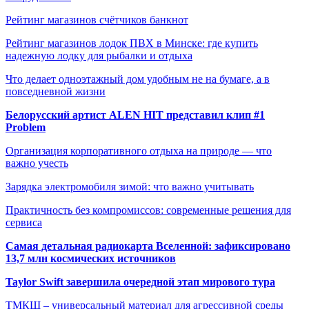
Рейтинг магазинов счётчиков банкнот
Рейтинг магазинов лодок ПВХ в Минске: где купить
надежную лодку для рыбалки и отдыха
Что делает одноэтажный дом удобным не на бумаге, а в
повседневной жизни
Белорусский артист ALEN HIT представил клип #1
Problem
Организация корпоративного отдыха на природе — что
важно учесть
Зарядка электромобиля зимой: что важно учитывать
Практичность без компромиссов: современные решения для
сервиса
Самая детальная радиокарта Вселенной: зафиксировано
13,7 млн космических источников
Taylor Swift завершила очередной этап мирового тура
ТМКЩ – универсальный материал для агрессивной среды