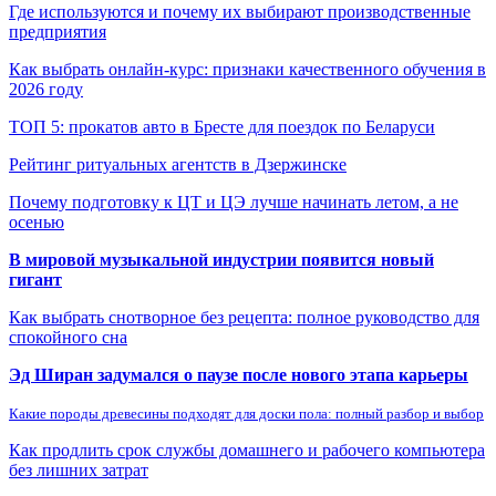
Где используются и почему их выбирают производственные
предприятия
Как выбрать онлайн-курс: признаки качественного обучения в
2026 году
ТОП 5: прокатов авто в Бресте для поездок по Беларуси
Рейтинг ритуальных агентств в Дзержинске
Почему подготовку к ЦТ и ЦЭ лучше начинать летом, а не
осенью
В мировой музыкальной индустрии появится новый
гигант
Как выбрать снотворное без рецепта: полное руководство для
спокойного сна
Эд Ширан задумался о паузе после нового этапа карьеры
Какие породы древесины подходят для доски пола: полный разбор и выбор
Как продлить срок службы домашнего и рабочего компьютера
без лишних затрат