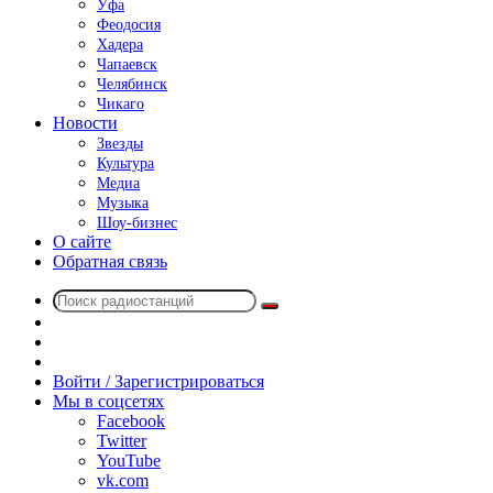
Уфа
Феодосия
Хадера
Чапаевск
Челябинск
Чикаго
Новости
Звезды
Культура
Медиа
Музыка
Шоу-бизнес
О сайте
Обратная связь
Поиск
Switch
радиостанций
skin
Sidebar
Случайное
радио
Войти / Зарегистрироваться
Мы в соцсетях
Facebook
Twitter
YouTube
vk.com