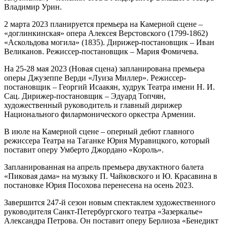
Владимир Урин.
2 марта 2023 планируется премьера на Камерной сцене –
«доглинкинская» опера Алексея Верстовского (1799-1862)
«Аскольдова могила» (1835). Дирижер-постановщик – Иван
Великанов. Режиссер-постановщик – Мария Фомичева.
На 25-28 мая 2023 (Новая сцена) запланирована премьера
оперы Джузеппе Верди «Луиза Миллер». Режиссер-
постановщик – Георгий Исаакян, худрук Театра имени Н. И.
Сац. Дирижер-постановщик – Эдуард Топчян,
художественный руководитель и главный дирижер
Национального филармонического оркестра Армении.
В июле на Камерной сцене – оперный дебют главного
режиссера Театра на Таганке Юрия Муравицкого, который
поставит оперу Умберто Джордано «Король».
Запланированная на апрель премьера двухактного балета
«Пиковая дама» на музыку П. Чайковского и Ю. Красавина в
постановке Юрия Посохова перенесена на осень 2023.
Завершится 247-й сезон новым спектаклем художественного
руководителя Санкт-Петербургского театра «Зазеркалье»
Александра Петрова. Он поставит оперу Берлиоза «Бенедикт