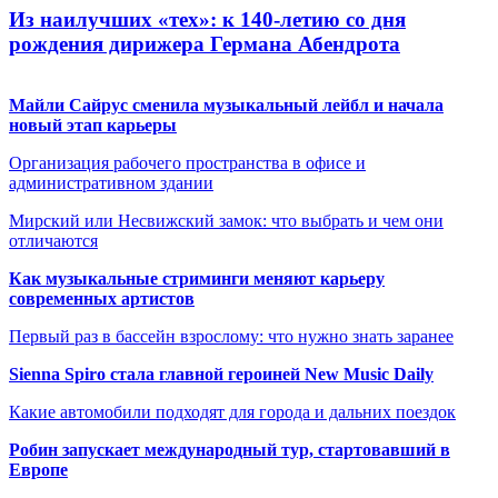
Из наилучших «тех»: к 140-летию со дня
рождения дирижера Германа Абендрота
Майли Сайрус сменила музыкальный лейбл и начала
новый этап карьеры
Организация рабочего пространства в офисе и
административном здании
Мирский или Несвижский замок: что выбрать и чем они
отличаются
Как музыкальные стриминги меняют карьеру
современных артистов
Первый раз в бассейн взрослому: что нужно знать заранее
Sienna Spiro стала главной героиней New Music Daily
Какие автомобили подходят для города и дальних поездок
Робин запускает международный тур, стартовавший в
Европе