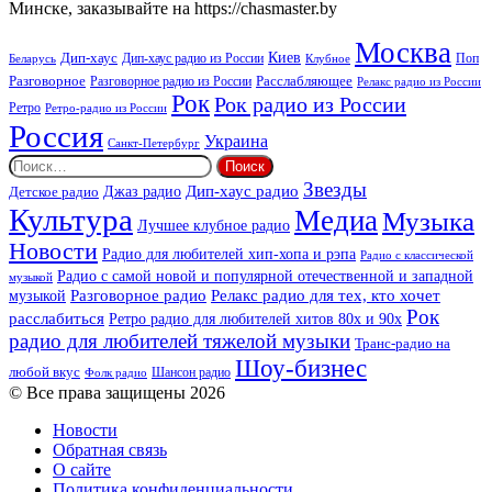
Минске, заказывайте на https://chasmaster.by
Москва
Киев
Дип-хаус
Дип-хаус радио из России
Клубное
Поп
Беларусь
Разговорное
Расслабляющее
Разговорное радио из России
Релакс радио из России
Рок
Рок радио из России
Ретро
Ретро-радио из России
Россия
Украина
Санкт-Петербург
Найти:
Звезды
Дип-хаус радио
Джаз радио
Детское радио
Культура
Медиа
Музыка
Лучшее клубное радио
Новости
Радио для любителей хип-хопа и рэпа
Радио с классической
Радио с самой новой и популярной отечественной и западной
музыкой
музыкой
Разговорное радио
Релакс радио для тех, кто хочет
Рок
расслабиться
Ретро радио для любителей хитов 80х и 90х
радио для любителей тяжелой музыки
Транс-радио на
Шоу-бизнес
любой вкус
Шансон радио
Фолк радио
© Все права защищены 2026
Новости
Обратная связь
О сайте
Политика конфиденциальности