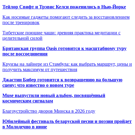
Тейлор Свифт и Трэвис Келси поженились в Нью-Йорке
Как носимые гаджеты помогают следить за восстановлением
после тренировок
Тибетские поющие чаши: древняя практика медитации с
целительной силой
Британская группа Oasis готовится к масштабному туру
после воссоединения
Круизы на лайнере из Стамбула: как выбрать маршрут, цены и
получить максимум от путешествия
Джастин Бибер готовится к возвращению на большую
сцену: что известно о новом туре
Muse выпустили новый альбом, посвящённый
космическим сигналам
Благоустройство дворов Минска в 2026 году
Юбилейный фестиваль беларуской песни и поэзии пройдет
в Молодечно в июне