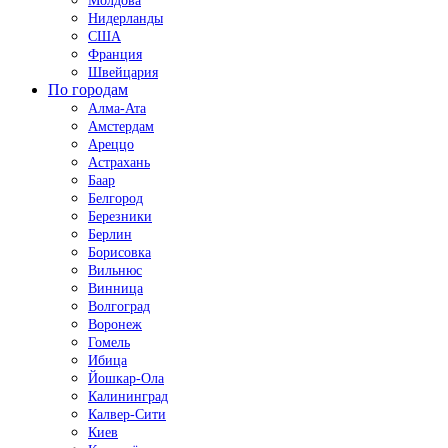
Молдова
Нидерланды
США
Франция
Швейцария
По городам
Алма-Ата
Амстердам
Ареццо
Астрахань
Баар
Белгород
Березники
Берлин
Борисовка
Вильнюс
Винница
Волгоград
Воронеж
Гомель
Ибица
Йошкар-Ола
Калининград
Калвер-Сити
Киев