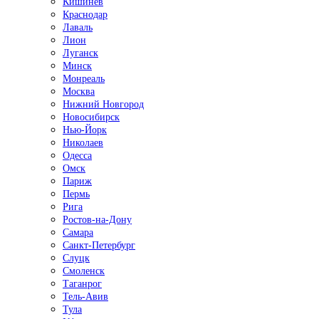
Кишинёв
Краснодар
Лаваль
Лион
Луганск
Минск
Монреаль
Москва
Нижний Новгород
Новосибирск
Нью-Йорк
Николаев
Одесса
Омск
Париж
Пермь
Рига
Ростов-на-Дону
Самара
Санкт-Петербург
Слуцк
Смоленск
Таганрог
Тель-Авив
Тула