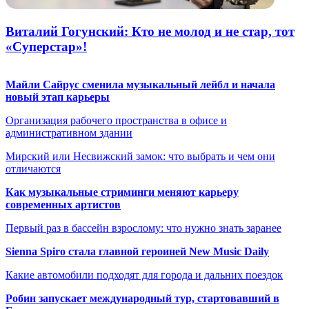
Виталий Гогунский: Кто не молод и не стар, тот
«Суперстар»!
Майли Сайрус сменила музыкальный лейбл и начала
новый этап карьеры
Организация рабочего пространства в офисе и
административном здании
Мирский или Несвижский замок: что выбрать и чем они
отличаются
Как музыкальные стриминги меняют карьеру
современных артистов
Первый раз в бассейн взрослому: что нужно знать заранее
Sienna Spiro стала главной героиней New Music Daily
Какие автомобили подходят для города и дальних поездок
Робин запускает международный тур, стартовавший в