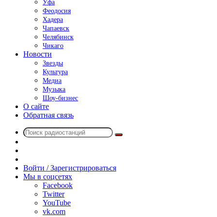
Уфа
Феодосия
Хадера
Чапаевск
Челябинск
Чикаго
Новости
Звезды
Культура
Медиа
Музыка
Шоу-бизнес
О сайте
Обратная связь
Поиск
Switch
радиостанций
skin
Sidebar
Случайное
радио
Войти / Зарегистрироваться
Мы в соцсетях
Facebook
Twitter
YouTube
vk.com