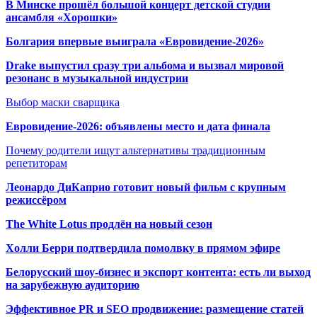
В Минске прошёл большой концерт детской студии
ансамбля «Хорошки»
Болгария впервые выиграла «Евровидение-2026»
Drake выпустил сразу три альбома и вызвал мировой
резонанс в музыкальной индустрии
Выбор маски сварщика
Евровидение-2026: объявлены место и дата финала
Почему родители ищут альтернативы традиционным
репетиторам
Леонардо ДиКаприо готовит новый фильм с крупным
режиссёром
The White Lotus продлён на новый сезон
Холли Берри подтвердила помолвк
у в прямом эфире
Белорусский шоу-бизнес и экспорт контента: есть ли выход
на зарубежную аудиторию
Эффективное PR и SEO продвижение:
размещение статей