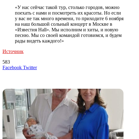
«У нас сейчас такой тур, столько городов, можно
поехать с нами и посмотреть их красоты. Но если
у вас не так много времени, то приходите 6 ноября
на наш большой сольный концерт в Москве в
«Известия Hall». Мы исполним и хиты, и новую
песню. Мы со своей командой готовимся, и будем
рады видеть каждого!»
Источник
583
LinkedIn
Tumblr
Reddit
Вконтакте
Одноклассники
Skype
Messenger
Messenger
WhatsApp
Telegram
Viber
Line
Поделиться
Печатать
Facebook
Twitter
через
электронную
Похожие радио
почту