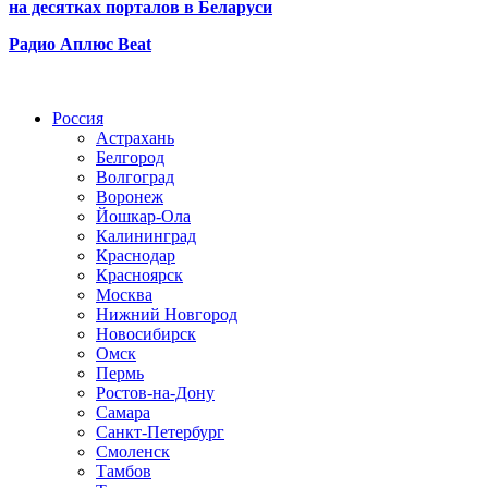
на десятках порталов в Беларуси
Радио Аплюс Beat
Радио по странам
Россия
Астрахань
Белгород
Волгоград
Воронеж
Йошкар-Ола
Калининград
Краснодар
Красноярск
Москва
Нижний Новгород
Новосибирск
Омск
Пермь
Ростов-на-Дону
Самара
Санкт-Петербург
Смоленск
Тамбов