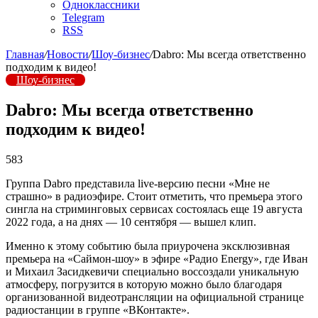
Одноклассники
Telegram
RSS
Главная
/
Новости
/
Шоу-бизнес
/
Dabro: Мы всегда ответственно
подходим к видеo!
Шоу-бизнес
Dabro: Мы всегда ответственно
подходим к видеo!
583
Группа Dabro представила live-версию песни «Мне не
страшно» в радиоэфире. Стоит отметить, что премьера этого
сингла на стриминговых сервисах состоялась еще 19 августа
2022 года, а на днях — 10 сентября — вышел клип.
Именно к этому событию была приурочена эксклюзивная
премьера на «Саймон-шоу» в эфире «Радио Energy», где Иван
и Михаил Засидкевичи специально воссоздали уникальную
атмосферу, погрузится в которую можно было благодаря
организованной видеотрансляции на официальной странице
радиостанции в группе «ВКонтакте».