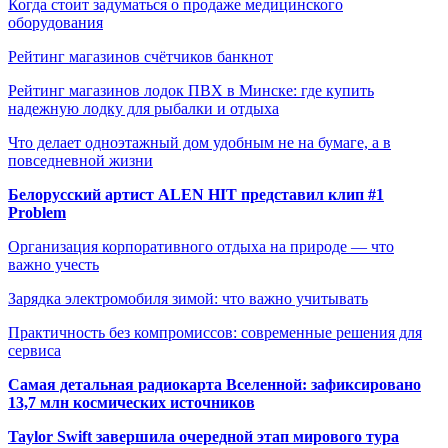
Когда стоит задуматься о продаже медицинского
оборудования
Рейтинг магазинов счётчиков банкнот
Рейтинг магазинов лодок ПВХ в Минске: где купить
надежную лодку для рыбалки и отдыха
Что делает одноэтажный дом удобным не на бумаге, а в
повседневной жизни
Белорусский артист ALEN HIT представил клип #1
Problem
Организация корпоративного отдыха на природе — что
важно учесть
Зарядка электромобиля зимой: что важно учитывать
Практичность без компромиссов: современные решения для
сервиса
Самая детальная радиокарта Вселенной: зафиксировано
13,7 млн космических источников
Taylor Swift завершила очередной этап мирового тура