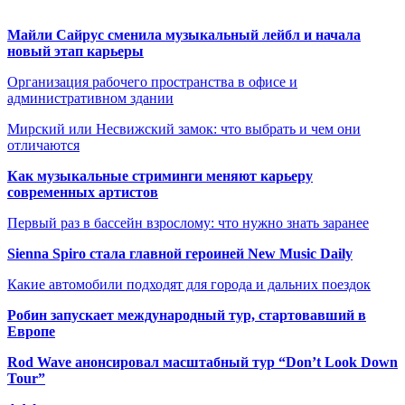
Майли Сайрус сменила музыкальный лейбл и начала
новый этап карьеры
Организация рабочего пространства в офисе и
административном здании
Мирский или Несвижский замок: что выбрать и чем они
отличаются
Как музыкальные стриминги меняют карьеру
современных артистов
Первый раз в бассейн взрослому: что нужно знать заранее
Sienna Spiro стала главной героиней New Music Daily
Какие автомобили подходят для города и дальних поездок
Робин запускает международный тур, стартовавший в
Европе
Rod Wave анонсировал масштабный тур “Don’t Look Down
Tour”