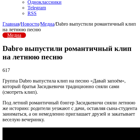
Одноклассники
Telegram
RSS
Главная
/
Новости
/
Медиа
/
Dabro выпустили романтичный клип
на летнюю песню
Медиа
Dabro выпустили романтичный клип
на летнюю песню
617
Группа Dabro выпустила клип на песню «Давай запоём»,
который братья Засидкевичи традиционно сняли сами
(смотреть клип).
Под летний романтичный бэнгер Засидкевичи сняли летнюю
же историю: родители уезжают с дачи, оставляя сына-студента
заниматься, а он немедленно приглашает друзей и закатывает
веселую вечеринку.