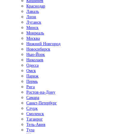
Кишинёв
Краснодар
Лаваль
Лион
Луганск
Минск
Монреаль
Москва
Нижний Новгород
Новосибирск
Нью-Йорк
Николаев
Одесса
Омск
Париж
Пермь
Рига
Ростов-на-Дону
Самара
Санкт-Петербург
Слуцк
Смоленск
Таганрог
Тель-Авив
Тула