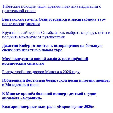
Тибетские поющие чаши: древняя практика медитации с
целительной силой
Британская группа Oasis готовится к масштабному туру
после воссоединения
Круизы на лайнере из Стамбула: как выбрать маршрут, цены и
получить максимум от путешествия
Джастин Бибер готовится к возвращению на большую
сцену: что известно о новом туре
Muse выпустили новый альбом, посвящённый
космическим сигналам
Благоустройство дворов Минска в 2026 году
Юбилейный фестиваль беларуской песни и поэзии пройдет
в Молодечно в июне
В Минске прошёл большой концерт детской студии
ансамбля «Хорошки»
Болгария впервые выиграла «Евровидение-2026»