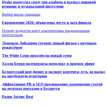
Drake выпустил сразу три альбома и вызвал мировой
резонанс в музыкальной индустрии
Выбор маски сварщика
Евровидение-2026: объявлены место и дата финала
Почему родители ищут альтернативы традиционным
репетиторам
Леонардо ДиКаприо готовит новый фильм с крупным
режиссёром
The White Lotus продлён на новый сезон
Холли Берри подтвердила помолвк
у в прямом эфире
Белорусский шоу-бизнес и экспорт контента: есть ли выход
на зарубежную аудиторию
Эффективное PR и SEO продвижение:
размещение статей
на десятках порталов в Беларуси
Радио Аплюс Beat
Радио по странам