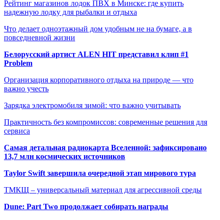
Рейтинг магазинов лодок ПВХ в Минске: где купить
надежную лодку для рыбалки и отдыха
Что делает одноэтажный дом удобным не на бумаге, а в
повседневной жизни
Белорусский артист ALEN HIT представил клип #1
Problem
Организация корпоративного отдыха на природе — что
важно учесть
Зарядка электромобиля зимой: что важно учитывать
Практичность без компромиссов: современные решения для
сервиса
Самая детальная радиокарта Вселенной: зафиксировано
13,7 млн космических источников
Taylor Swift завершила очередной этап мирового тура
ТМКЩ – универсальный материал для агрессивной среды
Dune: Part Two продолжает собирать награды