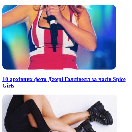
10 архівних фото Джері Галлівелл за часів Spice
Girls