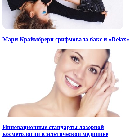
Мари Краймбрери срифмовала бакс и «Relax»
Инновационные стандарты лазерной
косметологии в эстетической медицине