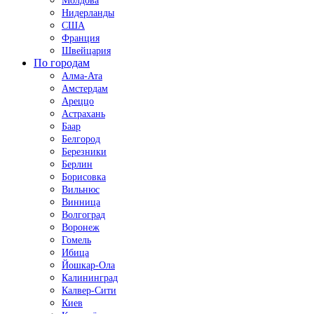
Молдова
Нидерланды
США
Франция
Швейцария
По городам
Алма-Ата
Амстердам
Ареццо
Астрахань
Баар
Белгород
Березники
Берлин
Борисовка
Вильнюс
Винница
Волгоград
Воронеж
Гомель
Ибица
Йошкар-Ола
Калининград
Калвер-Сити
Киев