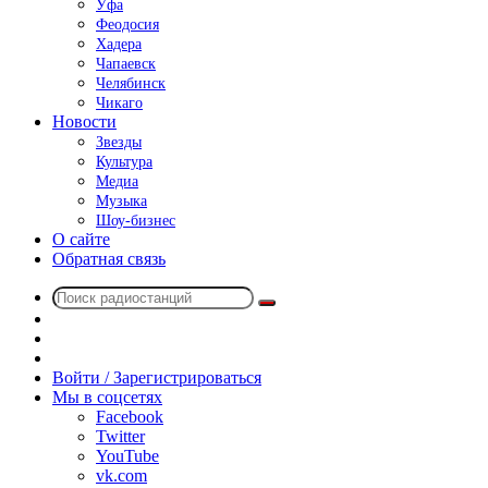
Уфа
Феодосия
Хадера
Чапаевск
Челябинск
Чикаго
Новости
Звезды
Культура
Медиа
Музыка
Шоу-бизнес
О сайте
Обратная связь
Поиск
Switch
радиостанций
skin
Sidebar
Случайное
радио
Войти / Зарегистрироваться
Мы в соцсетях
Facebook
Twitter
YouTube
vk.com