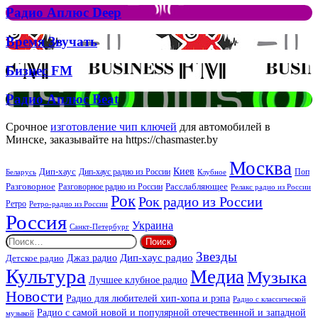
Рок
Джона
Радио
Радио Аплюс Deep
та
Аплюс
Брітні
Deep
Время
Время Звучать
Спірс
Звучать
Бизнес
Бизнес FM
FM
Радио
Радио Аплюс Beat
Аплюс
Beat
Срочное
изготовление чип ключей
для автомобилей в
Минске, заказывайте на https://chasmaster.by
Москва
Киев
Дип-хаус
Дип-хаус радио из России
Клубное
Поп
Беларусь
Разговорное
Расслабляющее
Разговорное радио из России
Релакс радио из России
Рок
Рок радио из России
Ретро
Ретро-радио из России
Россия
Украина
Санкт-Петербург
Найти:
Звезды
Дип-хаус радио
Джаз радио
Детское радио
Культура
Медиа
Музыка
Лучшее клубное радио
Новости
Радио для любителей хип-хопа и рэпа
Радио с классической
Радио с самой новой и популярной отечественной и западной
музыкой