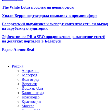
The White Lotus продлён на новый сезон
Холли Берри подтвердила помолвк
у в прямом эфире
Белорусский шоу-бизнес и экспорт контента: есть ли выход
на зарубежную аудиторию
Эффективное PR и SEO продвижение:
размещение статей
на десятках порталов в Беларуси
Радио Аплюс Beat
Радио по странам
Россия
Астрахань
Белгород
Волгоград
Воронеж
Йошкар-Ола
Калининград
Краснодар
Красноярск
Москва