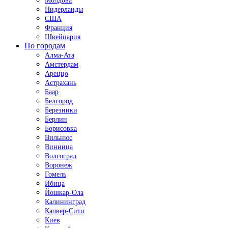
Молдова
Нидерланды
США
Франция
Швейцария
По городам
Алма-Ата
Амстердам
Ареццо
Астрахань
Баар
Белгород
Березники
Берлин
Борисовка
Вильнюс
Винница
Волгоград
Воронеж
Гомель
Ибица
Йошкар-Ола
Калининград
Калвер-Сити
Киев