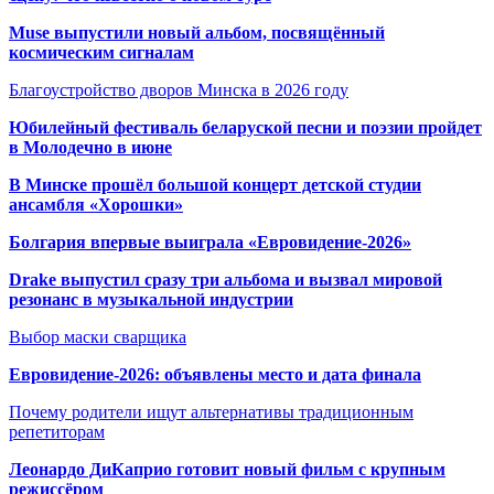
Muse выпустили новый альбом, посвящённый
космическим сигналам
Благоустройство дворов Минска в 2026 году
Юбилейный фестиваль беларуской песни и поэзии пройдет
в Молодечно в июне
В Минске прошёл большой концерт детской студии
ансамбля «Хорошки»
Болгария впервые выиграла «Евровидение-2026»
Drake выпустил сразу три альбома и вызвал мировой
резонанс в музыкальной индустрии
Выбор маски сварщика
Евровидение-2026: объявлены место и дата финала
Почему родители ищут альтернативы традиционным
репетиторам
Леонардо ДиКаприо готовит новый фильм с крупным
режиссёром