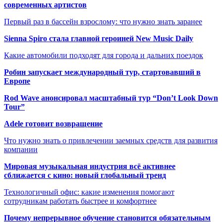
современных артистов
Первый раз в бассейн взрослому: что нужно знать заранее
Sienna Spiro стала главной героиней New Music Daily
Какие автомобили подходят для города и дальних поездок
Робин запускает международный тур, стартовавший в
Европе
Rod Wave анонсировал масштабный тур “Don’t Look Down
Tour”
Adele готовит возвращение
Что нужно знать о привлечении заемных средств для развития
компании
Мировая музыкальная индустрия всё активнее
сближается с кино: новый глобальный тренд
Технологичный офис: какие изменения помогают
сотрудникам работать быстрее и комфортнее
Почему непрерывное обучение становится обязательным