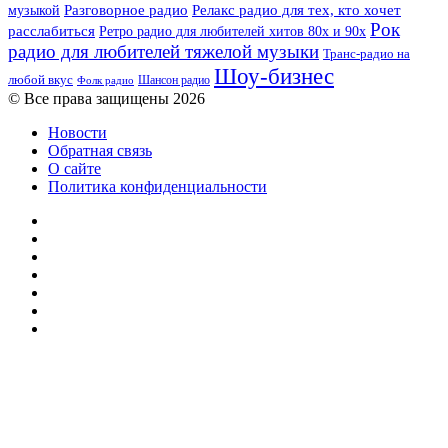
музыкой
Разговорное радио
Релакс радио для тех, кто хочет
Рок
расслабиться
Ретро радио для любителей хитов 80х и 90х
радио для любителей тяжелой музыки
Транс-радио на
Шоу-бизнес
любой вкус
Шансон радио
Фолк радио
© Все права защищены 2026
Новости
Обратная связь
О сайте
Политика конфиденциальности
Facebook
Twitter
YouTube
vk.com
Одноклассники
Telegram
RSS
Кнопка
«Наверх»