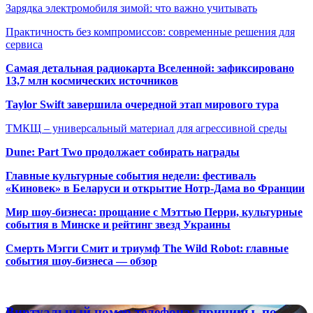
Зарядка электромобиля зимой: что важно учитывать
Практичность без компромиссов: современные решения для
сервиса
Самая детальная радиокарта Вселенной: зафиксировано
13,7 млн космических источников
Taylor Swift завершила очередной этап мирового тура
ТМКЩ – универсальный материал для агрессивной среды
Dune: Part Two продолжает собирать награды
Главные культурные события недели: фестиваль
«Киновек» в Беларуси и открытие Нотр-Дама во Франции
Мир шоу-бизнеса: прощание с Мэттью Перри, культурные
события в Минске и рейтинг звезд Украины
Смерть Мэгги Смит и триумф The Wild Robot: главные
события шоу-бизнеса — обзор
Популярные радиостанции
Виртуальный
Виртуальный номер телефона: причины, по