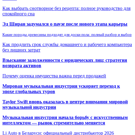
Как выбрать снотворное без рецепта: полное руководство для
спокойного сна
Эд Ширан задумался о паузе после нового этапа карьеры
Какие породы древесины подходят для доски пола: полный разбор и выбор
Как продлить срок службы домашнего и рабочего компьютера
без лишних затрат
Взыскание задолженности с юридических лиц: стратегия
возврата активов
Почему оценка имущества важна перед продажей
Мировая музыкальная индустрия ускоряет переход к
эпохе глобальных туров
Taylor Swift вновь оказалась в центре внимания мировой
музыкальной индустрии
Музыкальная индустрия начала борьбу с искусственным
интеллектом — рынок стремительно меняется
Li Auto в Беларуси: официальный дистрибьютор 2026