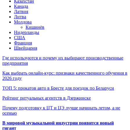
Казахстан
Канада
Латвия
Литва
Молдова
Кишинёв
Нидерланды
США
Франция
Швейцария
Где используются и почему их выбирают производственные
предприятия
Как выбрать онлайн-курс: признаки качественного обучения в
2026 году
ТОП 5: прокатов авто в Бресте для поездок по Беларуси
Рейтинг ритуальных агентств в Дзержинске
Почему подготовку к ЦТ и ЦЭ лучше начинать летом, а не
осенью
В мировой музыкальной индустрии появится новый
гигант