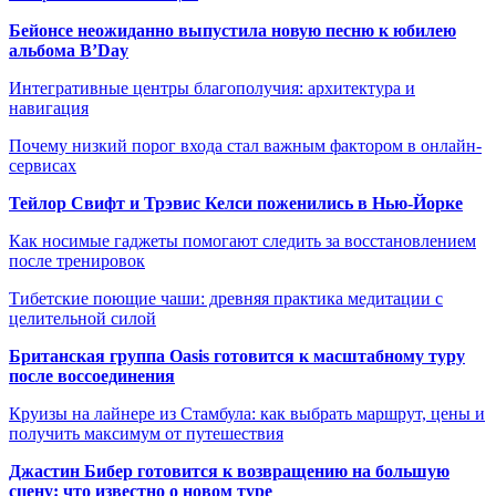
Бейонсе неожиданно выпустила новую песню к юбилею
альбома B’Day
Интегративные центры благополучия: архитектура и
навигация
Почему низкий порог входа стал важным фактором в онлайн-
сервисах
Тейлор Свифт и Трэвис Келси поженились в Нью-Йорке
Как носимые гаджеты помогают следить за восстановлением
после тренировок
Тибетские поющие чаши: древняя практика медитации с
целительной силой
Британская группа Oasis готовится к масштабному туру
после воссоединения
Круизы на лайнере из Стамбула: как выбрать маршрут, цены и
получить максимум от путешествия
Джастин Бибер готовится к возвращению на большую
сцену: что известно о новом туре