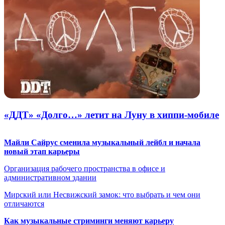
«ДДТ» «Долго…» летит на Луну в хиппи-мобиле
Майли Сайрус сменила музыкальный лейбл и начала
новый этап карьеры
Организация рабочего пространства в офисе и
административном здании
Мирский или Несвижский замок: что выбрать и чем они
отличаются
Как музыкальные стриминги меняют карьеру