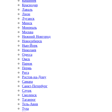
Кишинёв
Краснодар
Лаваль
Лион
Луганск
Минск
Монреаль
Москва
Нижний Новгород
Новосибирск
Нью-Йорк
Николаев
Одесса
Омск
Париж
Пермь
Рига
Ростов-на-Дону
Самара
Санкт-Петербург
Слуцк
Смоленск
Таганрог
Тель-Авив
Тула