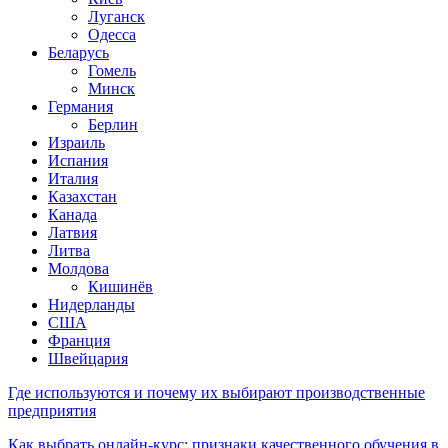
Луганск
Одесса
Беларусь
Гомель
Минск
Германия
Берлин
Израиль
Испания
Италия
Казахстан
Канада
Латвия
Литва
Молдова
Кишинёв
Нидерланды
США
Франция
Швейцария
Где используются и почему их выбирают производственные
предприятия
Как выбрать онлайн-курс: признаки качественного обучения в