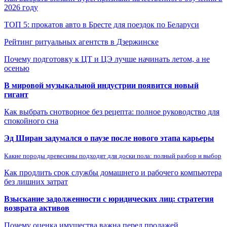
2026 году
ТОП 5: прокатов авто в Бресте для поездок по Беларуси
Рейтинг ритуальных агентств в Дзержинске
Почему подготовку к ЦТ и ЦЭ лучше начинать летом, а не
осенью
В мировой музыкальной индустрии появится новый
гигант
Как выбрать снотворное без рецепта: полное руководство для
спокойного сна
Эд Ширан задумался о паузе после нового этапа карьеры
Какие породы древесины подходят для доски пола: полный разбор и выбор
Как продлить срок службы домашнего и рабочего компьютера
без лишних затрат
Взыскание задолженности с юридических лиц: стратегия
возврата активов
Почему оценка имущества важна перед продажей