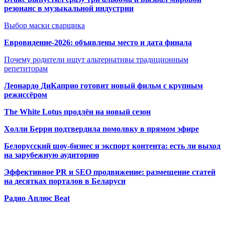
резонанс в музыкальной индустрии
Выбор маски сварщика
Евровидение-2026: объявлены место и дата финала
Почему родители ищут альтернативы традиционным
репетиторам
Леонардо ДиКаприо готовит новый фильм с крупным
режиссёром
The White Lotus продлён на новый сезон
Холли Берри подтвердила помолвк
у в прямом эфире
Белорусский шоу-бизнес и экспорт контента: есть ли выход
на зарубежную аудиторию
Эффективное PR и SEO продвижение:
размещение статей
на десятках порталов в Беларуси
Радио Аплюс Beat
Радио по странам