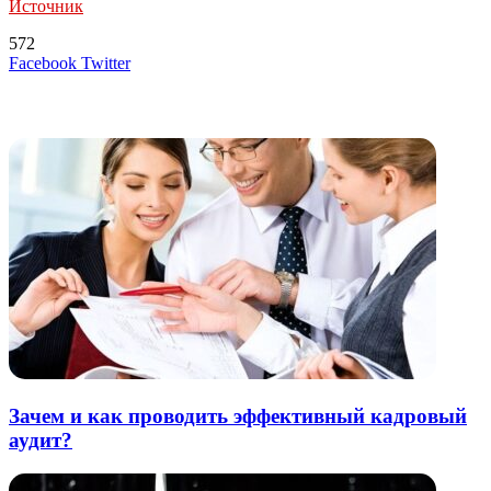
Источник
572
LinkedIn
Tumblr
Reddit
Вконтакте
Одноклассники
Skype
Messenger
Messenger
WhatsApp
Telegram
Viber
Line
Поделиться
Печатать
Facebook
Twitter
через
электронную
Похожие радио
почту
Зачем и как проводить эффективный кадровый
аудит?