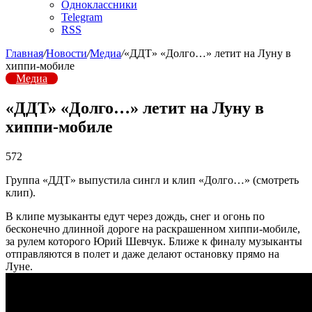
Одноклассники
Telegram
RSS
Главная
/
Новости
/
Медиа
/
«ДДТ» «Долго…» летит на Луну в
хиппи-мобиле
Медиа
«ДДТ» «Долго…» летит на Луну в
хиппи-мобиле
572
Группа «ДДТ» выпустила сингл и клип «Долго…» (смотреть
клип).
В клипе музыканты едут через дождь, снег и огонь по
бесконечно длинной дороге на раскрашенном хиппи-мобиле,
за рулем которого Юрий Шевчук. Ближе к финалу музыканты
отправляются в полет и даже делают остановку прямо на
Луне.