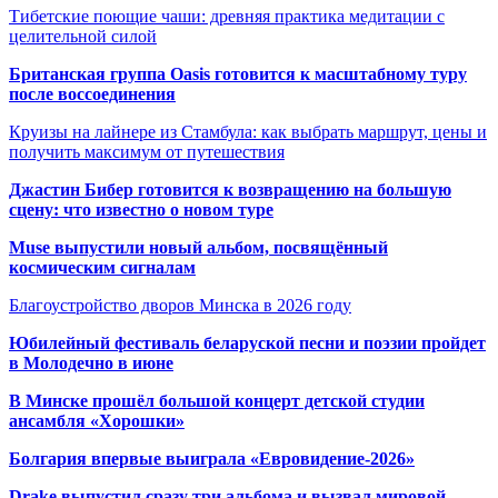
Тибетские поющие чаши: древняя практика медитации с
целительной силой
Британская группа Oasis готовится к масштабному туру
после воссоединения
Круизы на лайнере из Стамбула: как выбрать маршрут, цены и
получить максимум от путешествия
Джастин Бибер готовится к возвращению на большую
сцену: что известно о новом туре
Muse выпустили новый альбом, посвящённый
космическим сигналам
Благоустройство дворов Минска в 2026 году
Юбилейный фестиваль беларуской песни и поэзии пройдет
в Молодечно в июне
В Минске прошёл большой концерт детской студии
ансамбля «Хорошки»
Болгария впервые выиграла «Евровидение-2026»
Drake выпустил сразу три альбома и вызвал мировой