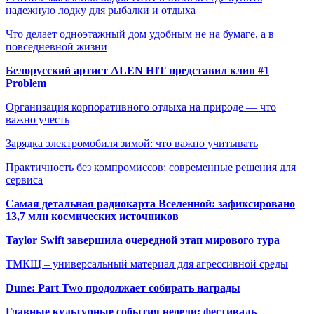
надежную лодку для рыбалки и отдыха
Что делает одноэтажный дом удобным не на бумаге, а в
повседневной жизни
Белорусский артист ALEN HIT представил клип #1
Problem
Организация корпоративного отдыха на природе — что
важно учесть
Зарядка электромобиля зимой: что важно учитывать
Практичность без компромиссов: современные решения для
сервиса
Самая детальная радиокарта Вселенной: зафиксировано
13,7 млн космических источников
Taylor Swift завершила очередной этап мирового тура
ТМКЩ – универсальный материал для агрессивной среды
Dune: Part Two продолжает собирать награды
Главные культурные события недели: фестиваль