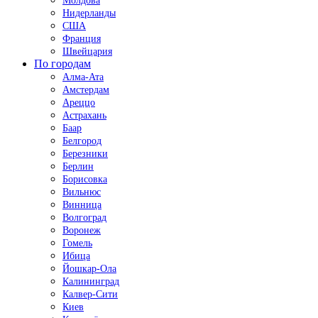
Молдова
Нидерланды
США
Франция
Швейцария
По городам
Алма-Ата
Амстердам
Ареццо
Астрахань
Баар
Белгород
Березники
Берлин
Борисовка
Вильнюс
Винница
Волгоград
Воронеж
Гомель
Ибица
Йошкар-Ола
Калининград
Калвер-Сити
Киев