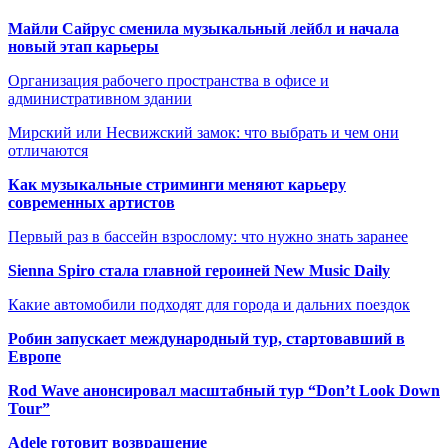
Майли Сайрус сменила музыкальный лейбл и начала
новый этап карьеры
Организация рабочего пространства в офисе и
административном здании
Мирский или Несвижский замок: что выбрать и чем они
отличаются
Как музыкальные стриминги меняют карьеру
современных артистов
Первый раз в бассейн взрослому: что нужно знать заранее
Sienna Spiro стала главной героиней New Music Daily
Какие автомобили подходят для города и дальних поездок
Робин запускает международный тур, стартовавший в
Европе
Rod Wave анонсировал масштабный тур “Don’t Look Down
Tour”
Adele готовит возвращение