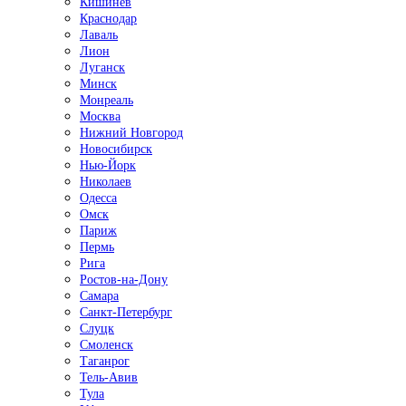
Кишинёв
Краснодар
Лаваль
Лион
Луганск
Минск
Монреаль
Москва
Нижний Новгород
Новосибирск
Нью-Йорк
Николаев
Одесса
Омск
Париж
Пермь
Рига
Ростов-на-Дону
Самара
Санкт-Петербург
Слуцк
Смоленск
Таганрог
Тель-Авив
Тула