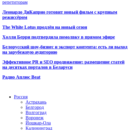
репетиторам
Леонардо ДиКаприо готовит новый фильм с крупным
режиссёром
The White Lotus продлён на новый сезон
Холли Берри подтвердила помолвк
у в прямом эфире
Белорусский шоу-бизнес и экспорт контента: есть ли выход
на зарубежную аудиторию
Эффективное PR и SEO продвижение:
размещение статей
на десятках порталов в Беларуси
Радио Аплюс Beat
Радио по странам
Россия
Астрахань
Белгород
Волгоград
Воронеж
Йошкар-Ола
Калининград