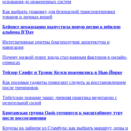
основания до инженерных систем
Как выбрать упаковку для безопасной транспортировки
товаров и личных вещей
Бейонсе неожиданно выпустила новую песню к юбилею
альбома B’Day
Интегративные центры благополучия: архитектура и
навигация
Почему низкий порог входа стал важным фактором в онлайн-
сервисах
Тейлор Свифт и Трэвис Келси поженились в Нью-Йорке
Как носимые гаджеты помогают следить за восстановлением
после тренировок
Тибетские поющие чаши: древняя практика медитации с
целительной силой
Британская группа Oasis готовится к масштабному туру
после воссоединения
Круизы на лайнере из Стамбула: как выбрать маршрут, цены и