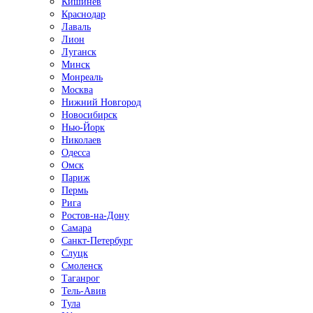
Кишинёв
Краснодар
Лаваль
Лион
Луганск
Минск
Монреаль
Москва
Нижний Новгород
Новосибирск
Нью-Йорк
Николаев
Одесса
Омск
Париж
Пермь
Рига
Ростов-на-Дону
Самара
Санкт-Петербург
Слуцк
Смоленск
Таганрог
Тель-Авив
Тула