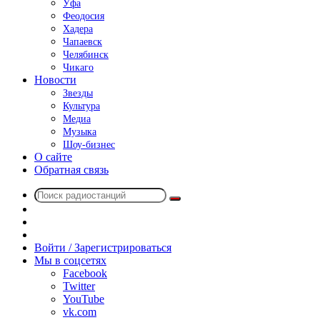
Уфа
Феодосия
Хадера
Чапаевск
Челябинск
Чикаго
Новости
Звезды
Культура
Медиа
Музыка
Шоу-бизнес
О сайте
Обратная связь
Поиск
Switch
радиостанций
skin
Sidebar
Случайное
радио
Войти / Зарегистрироваться
Мы в соцсетях
Facebook
Twitter
YouTube
vk.com