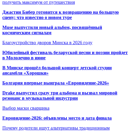
получить максимум от путешествия
Джастин Бибер готовится к возвращению на большую
сцену: что известно о новом туре
Muse выпустили новый альбом, посвящённый
космическим сигналам
Благоустройство дворов Минска в 2026 году
Юбилейный фестиваль беларуской песни и поэзии пройдет
в Молодечно в июне
В Минске прошёл большой концерт детской студии
ансамбля «Хорошки»
Болгария впервые выиграла «Евровидение-2026»
Drake выпустил сразу три альбома и вызвал мировой
резонанс в музыкальной индустрии
Выбор маски сварщика
Евровидение-2026: объявлены место и дата финала
Почему родители ищут альтернативы традиционным