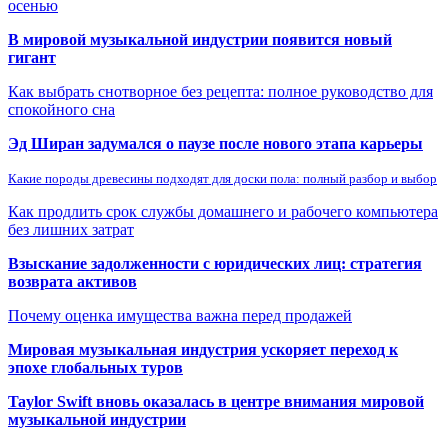
осенью
В мировой музыкальной индустрии появится новый
гигант
Как выбрать снотворное без рецепта: полное руководство для
спокойного сна
Эд Ширан задумался о паузе после нового этапа карьеры
Какие породы древесины подходят для доски пола: полный разбор и выбор
Как продлить срок службы домашнего и рабочего компьютера
без лишних затрат
Взыскание задолженности с юридических лиц: стратегия
возврата активов
Почему оценка имущества важна перед продажей
Мировая музыкальная индустрия ускоряет переход к
эпохе глобальных туров
Taylor Swift вновь оказалась в центре внимания мировой
музыкальной индустрии