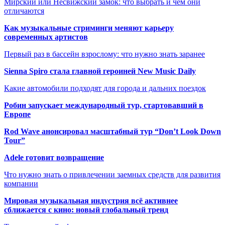
Мирский или Несвижский замок: что выбрать и чем они
отличаются
Как музыкальные стриминги меняют карьеру
современных артистов
Первый раз в бассейн взрослому: что нужно знать заранее
Sienna Spiro стала главной героиней New Music Daily
Какие автомобили подходят для города и дальних поездок
Робин запускает международный тур, стартовавший в
Европе
Rod Wave анонсировал масштабный тур “Don’t Look Down
Tour”
Adele готовит возвращение
Что нужно знать о привлечении заемных средств для развития
компании
Мировая музыкальная индустрия всё активнее
сближается с кино: новый глобальный тренд