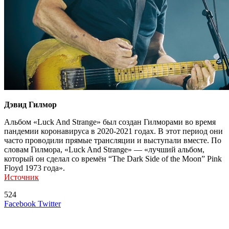
Дэвид Гилмор
Альбом «Luck And Strange» был создан Гилморами во время
пандемии коронавируса в 2020-2021 годах. В этот период они
часто проводили прямые трансляции и выступали вместе. По
словам Гилмора, «Luck And Strange» — «лучший альбом,
который он сделал со времён “The Dark Side of the Moon” Pink
Floyd 1973 года».
Источник
524
LinkedIn
Tumblr
Reddit
Вконтакте
Одноклассники
Skype
Messenger
Messenger
WhatsApp
Telegram
Viber
Line
Поделиться
Печатать
Facebook
Twitter
через
электронную
Похожие радио