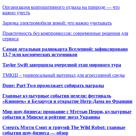
Организация корпоративного отдыха на природе — что
важно учесть
Зарядка электромобиля зимой: что важно учитывать
Практичность без компромиссов: современные решения для
сервиса
Самая детальная радиокарта Вселенной: зафиксировано
13,7 млн космических источников
Taylor Swift завершила очередной этап мирового тура
ТМКЩ – универсальный материал для агрессивной среды
Dune: Part Two продолжает собирать награды
Главные культурные события недели: фестиваль
«Киновек» в Беларуси и открытие Нотр-Дама во Франции
Мир шоу-бизнеса: прощание с Мэттью Перри, культурные
события в Минске и рейтинг звезд Украины
Смерть Мэгги Смит и триумф The Wild Robot: главные
события шоу-бизнеса — обзор