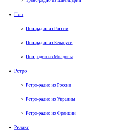
Транс-радио из Швейцарии
Поп
Поп-радио из России
Поп-радио из Беларуси
Поп радио из Молдовы
Ретро
Ретро-радио из России
Ретро-радио из Украины
Ретро-радио из Франции
Релакс