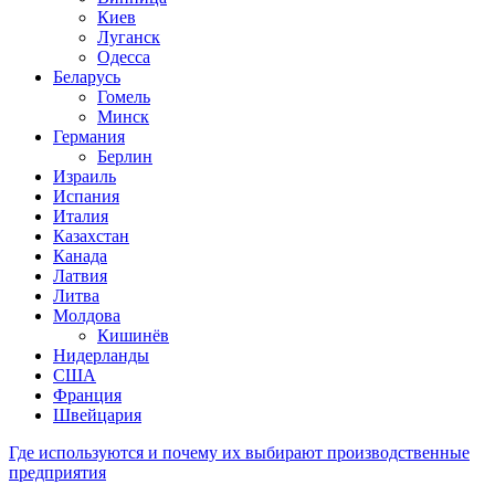
Киев
Луганск
Одесса
Беларусь
Гомель
Минск
Германия
Берлин
Израиль
Испания
Италия
Казахстан
Канада
Латвия
Литва
Молдова
Кишинёв
Нидерланды
США
Франция
Швейцария
Где используются и почему их выбирают производственные
предприятия