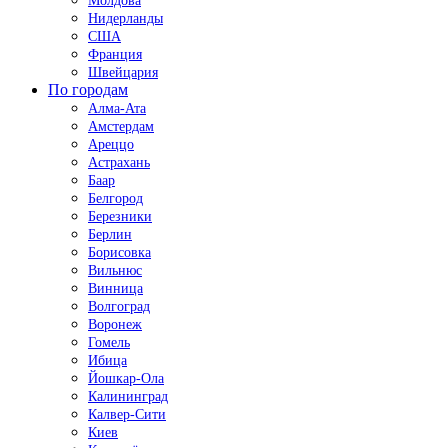
Молдова
Нидерланды
США
Франция
Швейцария
По городам
Алма-Ата
Амстердам
Ареццо
Астрахань
Баар
Белгород
Березники
Берлин
Борисовка
Вильнюс
Винница
Волгоград
Воронеж
Гомель
Ибица
Йошкар-Ола
Калининград
Калвер-Сити
Киев