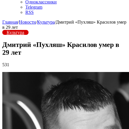
Одноклассники
Telegram
RSS
Главная
/
Новости
/
Культура
/
Дмитрий «Пухляш» Красилов умер
в 29 лет
Культура
Дмитрий «Пухляш» Красилов умер в
29 лет
531