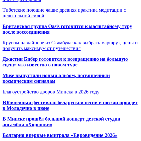
Тибетские поющие чаши: древняя практика медитации с
целительной силой
Британская группа Oasis готовится к масштабному туру
после воссоединения
Круизы на лайнере из Стамбула: как выбрать маршрут, цены и
получить максимум от путешествия
Джастин Бибер готовится к возвращению на большую
сцену: что известно о новом туре
Muse выпустили новый альбом, посвящённый
космическим сигналам
Благоустройство дворов Минска в 2026 году
Юбилейный фестиваль беларуской песни и поэзии пройдет
в Молодечно в июне
В Минске прошёл большой концерт детской студии
ансамбля «Хорошки»
Болгария впервые выиграла «Евровидение-2026»