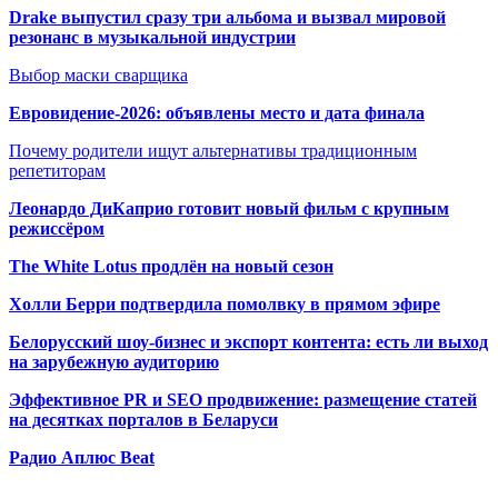
Drake выпустил сразу три альбома и вызвал мировой
резонанс в музыкальной индустрии
Выбор маски сварщика
Евровидение-2026: объявлены место и дата финала
Почему родители ищут альтернативы традиционным
репетиторам
Леонардо ДиКаприо готовит новый фильм с крупным
режиссёром
The White Lotus продлён на новый сезон
Холли Берри подтвердила помолвк
у в прямом эфире
Белорусский шоу-бизнес и экспорт контента: есть ли выход
на зарубежную аудиторию
Эффективное PR и SEO продвижение:
размещение статей
на десятках порталов в Беларуси
Радио Аплюс Beat
Радио по странам