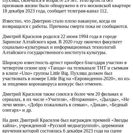
Пухляш, скончался в возрасте 29 лет. Тело артиста без
признаков жизни было обнаружено в его московской квартире
18 декабря 2023 года, сообщает телеграм-канал 112.
Известно, что Дмитрию стало плохо накануне, когда он
возвращался с работы. Причины смерти пока не сообщаются.
Дмитрий Красилов родился 22 июня 1994 года в городе
Заринске Алтайского края. В 2020 году окончил факультет
социально-культурных и информационных технологий
Алтайского государственного института культуры.
Широкую известность артист приобрел благодаря участию в
четвертом сезоне шоу «Танцы» на телеканале ТНТ и съемкам
в клипе «Uno» группы Little Big. Пухляш должен был
участвовать в номере Little Big на «Евровидении-2020», но из-
за эпидемии коронавируса конкурс был отменен.
Дмитрий Красилов также снялся в более чем 20 фильмах и
сериалах, в их числе «Учителя», «Вторжение», «Дылды», «Не
лечи меня», «Добро пожаловать в семью», «Дикая», «Бедный
олигарх» и др.
На днях Дмитрий Красилов был награжден премией «Звезды
хайпа», учрежденной «Русской медиагруппой», церемония
вручения которой состоялась 6 декабря 2023 года на сцене