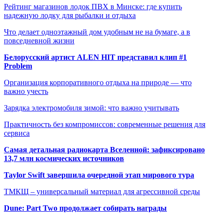
Рейтинг магазинов лодок ПВХ в Минске: где купить
надежную лодку для рыбалки и отдыха
Что делает одноэтажный дом удобным не на бумаге, а в
повседневной жизни
Белорусский артист ALEN HIT представил клип #1
Problem
Организация корпоративного отдыха на природе — что
важно учесть
Зарядка электромобиля зимой: что важно учитывать
Практичность без компромиссов: современные решения для
сервиса
Самая детальная радиокарта Вселенной: зафиксировано
13,7 млн космических источников
Taylor Swift завершила очередной этап мирового тура
ТМКЩ – универсальный материал для агрессивной среды
Dune: Part Two продолжает собирать награды