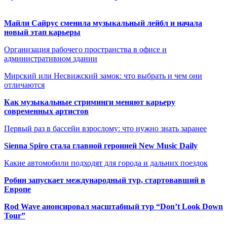
Майли Сайрус сменила музыкальный лейбл и начала
новый этап карьеры
Организация рабочего пространства в офисе и
административном здании
Мирский или Несвижский замок: что выбрать и чем они
отличаются
Как музыкальные стриминги меняют карьеру
современных артистов
Первый раз в бассейн взрослому: что нужно знать заранее
Sienna Spiro стала главной героиней New Music Daily
Какие автомобили подходят для города и дальних поездок
Робин запускает международный тур, стартовавший в
Европе
Rod Wave анонсировал масштабный тур “Don’t Look Down
Tour”