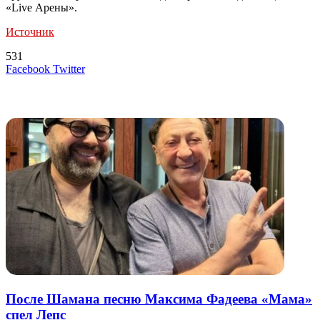
«Live Арены».
Источник
531
LinkedIn
Tumblr
Reddit
Вконтакте
Одноклассники
Skype
Messenger
Messenger
WhatsApp
Telegram
Viber
Line
Поделиться
Печатать
Facebook
Twitter
через
электронную
Похожие радио
почту
После Шамана песню Максима Фадеева «Мама»
спел Лепс