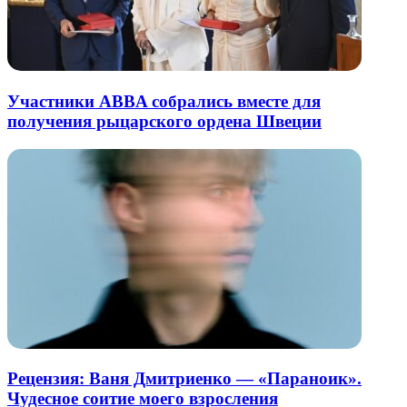
Участники ABBA собрались вместе для
получения рыцарского ордена Швеции
Рецензия: Ваня Дмитриенко — «Параноик».
Чудесное соитие моего взросления