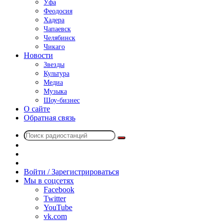
Уфа
Феодосия
Хадера
Чапаевск
Челябинск
Чикаго
Новости
Звезды
Культура
Медиа
Музыка
Шоу-бизнес
О сайте
Обратная связь
Поиск
Switch
радиостанций
skin
Sidebar
Случайное
радио
Войти / Зарегистрироваться
Мы в соцсетях
Facebook
Twitter
YouTube
vk.com