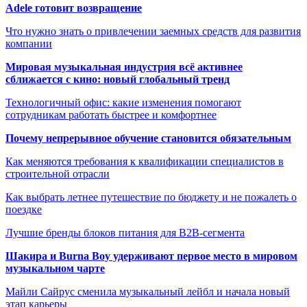
Adele готовит возвращение
Что нужно знать о привлечении заемных средств для развития
компании
Мировая музыкальная индустрия всё активнее
сближается с кино: новый глобальный тренд
Технологичный офис: какие изменения помогают
сотрудникам работать быстрее и комфортнее
Почему непрерывное обучение становится обязательным
Как меняются требования к квалификации специалистов в
строительной отрасли
Как выбрать летнее путешествие по бюджету и не пожалеть о
поездке
Лучшие бренды блоков питания для B2B-сегмента
Шакира и Burna Boy удерживают первое место в мировом
музыкальном чарте
Майли Сайрус сменила музыкальный лейбл и начала новый
этап карьеры