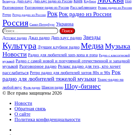
Киев
Дип-хаус
Дип-хаус радио из России
Клубное
Поп
Беларусь
Разговорное
Расслабляющее
Разговорное радио из России
Релакс радио из России
Рок
Рок радио из России
Ретро
Ретро-радио из России
Россия
Украина
Санкт-Петербург
Найти:
Звезды
Дип-хаус радио
Джаз радио
Детское радио
Культура
Медиа
Музыка
Лучшее клубное радио
Новости
Радио для любителей хип-хопа и рэпа
Радио с классической
Радио с самой новой и популярной отечественной и западной
музыкой
музыкой
Разговорное радио
Релакс радио для тех, кто хочет
Рок
расслабиться
Ретро радио для любителей хитов 80х и 90х
радио для любителей тяжелой музыки
Транс-радио на
Шоу-бизнес
любой вкус
Шансон радио
Фолк радио
© Все права защищены 2026
Новости
Обратная связь
О сайте
Политика конфиденциальности
Facebook
Twitter