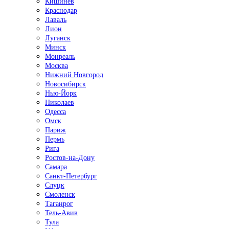
Кишинёв
Краснодар
Лаваль
Лион
Луганск
Минск
Монреаль
Москва
Нижний Новгород
Новосибирск
Нью-Йорк
Николаев
Одесса
Омск
Париж
Пермь
Рига
Ростов-на-Дону
Самара
Санкт-Петербург
Слуцк
Смоленск
Таганрог
Тель-Авив
Тула