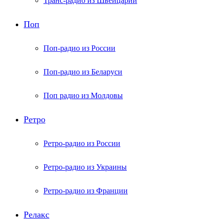
Транс-радио из Швейцарии
Поп
Поп-радио из России
Поп-радио из Беларуси
Поп радио из Молдовы
Ретро
Ретро-радио из России
Ретро-радио из Украины
Ретро-радио из Франции
Релакс