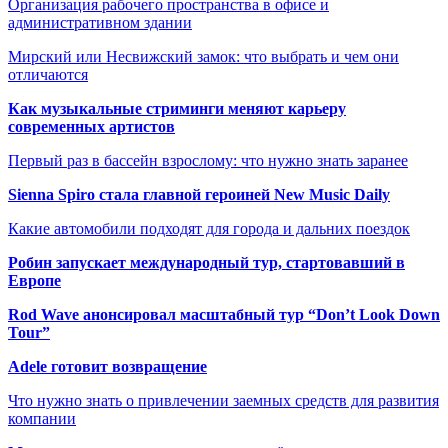
Организация рабочего пространства в офисе и
административном здании
Мирский или Несвижский замок: что выбрать и чем они
отличаются
Как музыкальные стриминги меняют карьеру
современных артистов
Первый раз в бассейн взрослому: что нужно знать заранее
Sienna Spiro стала главной героиней New Music Daily
Какие автомобили подходят для города и дальних поездок
Робин запускает международный тур, стартовавший в
Европе
Rod Wave анонсировал масштабный тур “Don’t Look Down
Tour”
Adele готовит возвращение
Что нужно знать о привлечении заемных средств для развития
компании