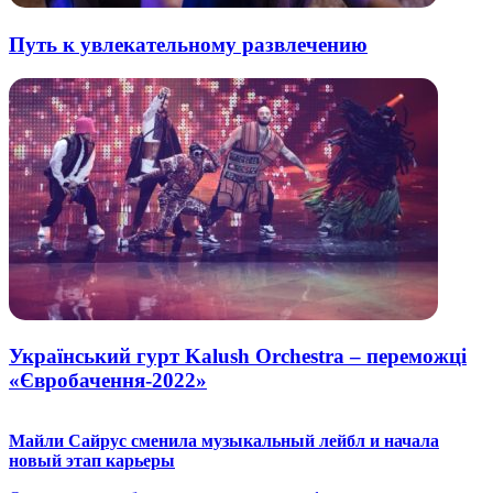
Путь к увлекательному развлечению
Український гурт Kalush Orchestra – переможці
«Євробачення-2022»
Майли Сайрус сменила музыкальный лейбл и начала
новый этап карьеры