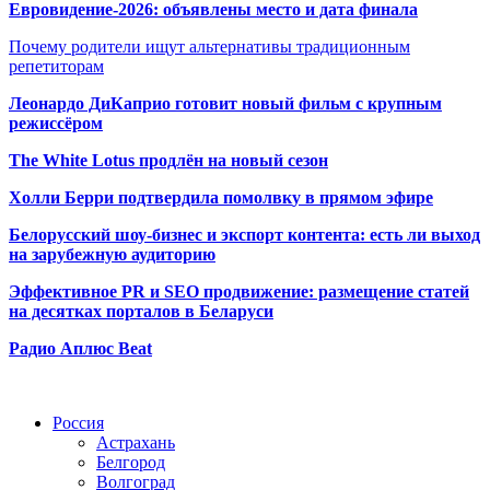
Евровидение-2026: объявлены место и дата финала
Почему родители ищут альтернативы традиционным
репетиторам
Леонардо ДиКаприо готовит новый фильм с крупным
режиссёром
The White Lotus продлён на новый сезон
Холли Берри подтвердила помолвк
у в прямом эфире
Белорусский шоу-бизнес и экспорт контента: есть ли выход
на зарубежную аудиторию
Эффективное PR и SEO продвижение:
размещение статей
на десятках порталов в Беларуси
Радио Аплюс Beat
Радио по странам
Россия
Астрахань
Белгород
Волгоград