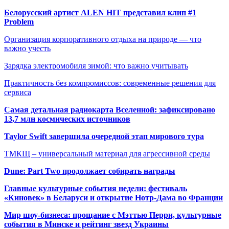
Белорусский артист ALEN HIT представил клип #1
Problem
Организация корпоративного отдыха на природе — что
важно учесть
Зарядка электромобиля зимой: что важно учитывать
Практичность без компромиссов: современные решения для
сервиса
Самая детальная радиокарта Вселенной: зафиксировано
13,7 млн космических источников
Taylor Swift завершила очередной этап мирового тура
ТМКЩ – универсальный материал для агрессивной среды
Dune: Part Two продолжает собирать награды
Главные культурные события недели: фестиваль
«Киновек» в Беларуси и открытие Нотр-Дама во Франции
Мир шоу-бизнеса: прощание с Мэттью Перри, культурные
события в Минске и рейтинг звезд Украины