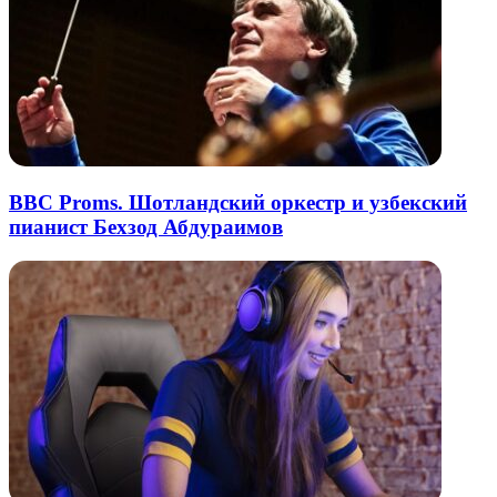
BBC Proms. Шотландский оркестр и узбекский
пианист Бехзод Абдураимов