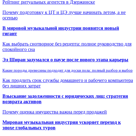
Рейтинг ритуальных агентств в Дзержинске
Почему подготовку к ЦТ и ЦЭ лучше начинать летом, а не
осенью
В мировой музыкальной индустрии появится новый
гигант
Как выбрать снотворное без рецепта: полное руководство для
спокойного сна
Эд Ширан задумался о паузе после нового этапа карьеры
Какие породы древесины подходят для доски пола: полный разбор и выбор
Как продлить срок службы домашнего и рабочего компьютера
без лишних затрат
Взыскание задолженности с юридических лиц: стратегия
возврата активов
Почему оценка имущества важна перед продажей
Мировая музыкальная индустрия ускоряет переход к
эпохе глобальных туров