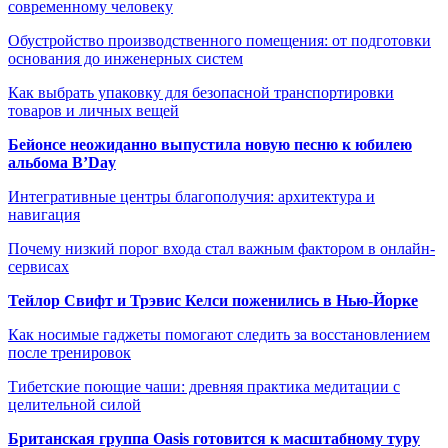
современному человеку
Обустройство производственного помещения: от подготовки
основания до инженерных систем
Как выбрать упаковку для безопасной транспортировки
товаров и личных вещей
Бейонсе неожиданно выпустила новую песню к юбилею
альбома B’Day
Интегративные центры благополучия: архитектура и
навигация
Почему низкий порог входа стал важным фактором в онлайн-
сервисах
Тейлор Свифт и Трэвис Келси поженились в Нью-Йорке
Как носимые гаджеты помогают следить за восстановлением
после тренировок
Тибетские поющие чаши: древняя практика медитации с
целительной силой
Британская группа Oasis готовится к масштабному туру