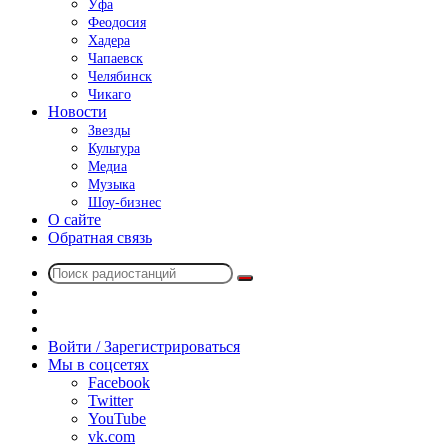
Уфа
Феодосия
Хадера
Чапаевск
Челябинск
Чикаго
Новости
Звезды
Культура
Медиа
Музыка
Шоу-бизнес
О сайте
Обратная связь
Поиск
Switch
радиостанций
skin
Sidebar
Случайное
радио
Войти / Зарегистрироваться
Мы в соцсетях
Facebook
Twitter
YouTube
vk.com