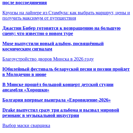
после воссоединения
Круизы на лайнере из Стамбула: как выбрать маршрут, цены и
получить максимум от путешествия
Джастин Бибер готовится к возвращению на большую
сцену: что известно о новом туре
Muse выпустили новый альбом, посвящённый
космическим сигналам
Благоустройство дворов Минска в 2026 году
Юбилейный фестиваль беларуской песни и поэзии пройдет
в Молодечно в июне
В Минске прошёл большой концерт детской студии
ансамбля «Хорошки»
Болгария впервые выиграла «Евровидение-2026»
Drake выпустил сразу три альбома и вызвал мировой
резонанс в музыкальной индустрии
Выбор маски сварщика