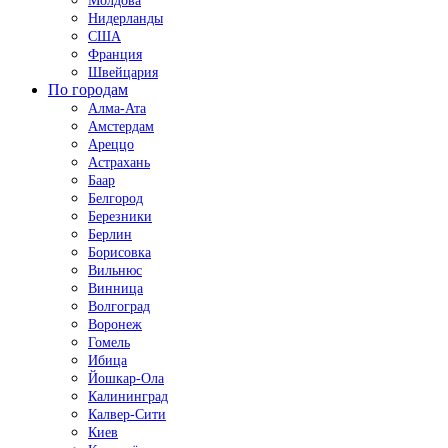
Молдова
Нидерланды
США
Франция
Швейцария
По городам
Алма-Ата
Амстердам
Ареццо
Астрахань
Баар
Белгород
Березники
Берлин
Борисовка
Вильнюс
Винница
Волгоград
Воронеж
Гомель
Ибица
Йошкар-Ола
Калининград
Калвер-Сити
Киев