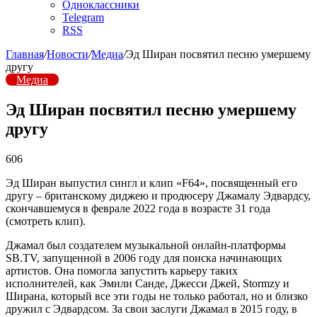
Одноклассники
Telegram
RSS
Главная
/
Новости
/
Медиа
/
Эд Ширан посвятил песню умершему
другу
Медиа
Эд Ширан посвятил песню умершему
другу
606
Эд Ширан выпустил сингл и клип «F64», посвященный его
другу – британскому диджею и продюсеру Джамалу Эдвардсу,
скончавшемуся в феврале 2022 года в возрасте 31 года
(смотреть клип).
Джамал был создателем музыкальной онлайн-платформы
SB.TV, запущенной в 2006 году для поиска начинающих
артистов. Она помогла запустить карьеру таких
исполнителей, как Эмили Санде, Джесси Джей, Stormzy и
Ширана, который все эти годы не только работал, но и близко
дружил с Эдвардсом. За свои заслуги Джамал в 2015 году, в