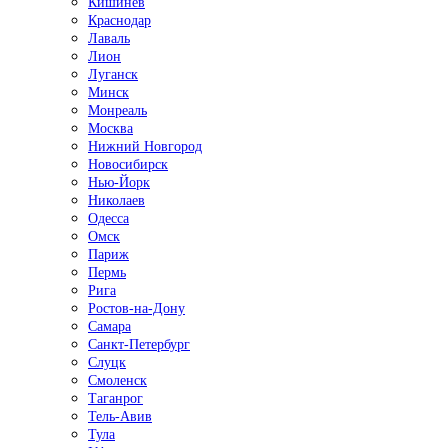
Кишинёв
Краснодар
Лаваль
Лион
Луганск
Минск
Монреаль
Москва
Нижний Новгород
Новосибирск
Нью-Йорк
Николаев
Одесса
Омск
Париж
Пермь
Рига
Ростов-на-Дону
Самара
Санкт-Петербург
Слуцк
Смоленск
Таганрог
Тель-Авив
Тула