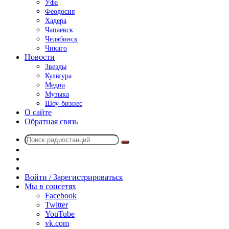
Уфа
Феодосия
Хадера
Чапаевск
Челябинск
Чикаго
Новости
Звезды
Культура
Медиа
Музыка
Шоу-бизнес
О сайте
Обратная связь
Поиск
Switch
радиостанций
skin
Sidebar
Случайное
радио
Войти / Зарегистрироваться
Мы в соцсетях
Facebook
Twitter
YouTube
vk.com