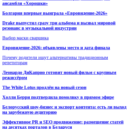
ансамбля «Хорошки»
Болгария впервые выиграла «Евровидение-2026»
Drake выпустил сразу три альбома и вызвал мировой
резонанс в музыкальной индустрии
Выбор маски сварщика
Евровидение-2026: объявлены место и дата финала
Почему родители ищут альтернативы традиционным
репетиторам
Леонардо ДиКаприо готовит новый фильм с крупным
режиссёром
The White Lotus продлён на новый сезон
Холли Берри подтвердила помолвк
у в прямом эфире
Белорусский шоу-бизнес и экспорт контента: есть ли выход
на зарубежную аудиторию
Эффективное PR и SEO продвижение:
размещение статей
на десятках порталов в Беларуси