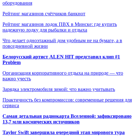
оборудования
Рейтинг магазинов счётчиков банкнот
Рейтинг магазинов лодок ПВХ в Минске: где купить
надежную лодку для рыбалки и отдыха
Что делает одноэтажный дом удобным не на бумаге, а в
повседневной жизни
Белорусский артист ALEN HIT представил клип #1
Problem
Организация корпоративного отдыха на природе — что
важно учесть
Зарядка электромобиля зимой: что важно учитывать
Практичность без компромиссов: современные решения для
сервиса
Самая детальная радиокарта Вселенной: зафиксировано
13,7 млн космических источников
Taylor Swift завершила очередной этап мирового тура