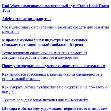
Rod Wave анонсировал масштабный тур “Don’t Look Down
Tour”
Adele готовит возвращение
Что нужно знать о привлечении заемных средств для развития
компании
Мировая музыкальная индустрия всё активнее
сближается с кино: новый глобальный тренд
Технологичный офис: какие изменения помогают
сотрудникам работать быстрее и комфортнее
Почему непрерывное обучение становится обязательным
Как меняются требования к квалификации специалистов в
строительной отрасли
Как выбрать летнее путешествие по бюджету и не пожалеть о
поездке
Лучшие бренды блоков питания для B2B-сегмента
Шакира и Burna Boy удерживают первое место в мировом