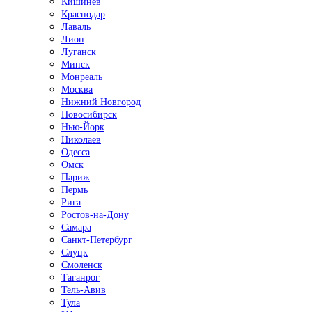
Кишинёв
Краснодар
Лаваль
Лион
Луганск
Минск
Монреаль
Москва
Нижний Новгород
Новосибирск
Нью-Йорк
Николаев
Одесса
Омск
Париж
Пермь
Рига
Ростов-на-Дону
Самара
Санкт-Петербург
Слуцк
Смоленск
Таганрог
Тель-Авив
Тула