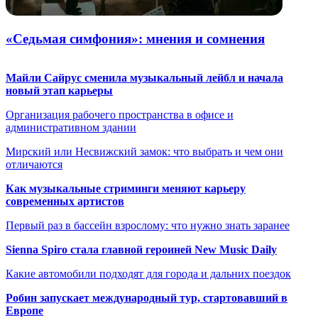
«Седьмая симфония»: мнения и сомнения
Майли Сайрус сменила музыкальный лейбл и начала
новый этап карьеры
Организация рабочего пространства в офисе и
административном здании
Мирский или Несвижский замок: что выбрать и чем они
отличаются
Как музыкальные стриминги меняют карьеру
современных артистов
Первый раз в бассейн взрослому: что нужно знать заранее
Sienna Spiro стала главной героиней New Music Daily
Какие автомобили подходят для города и дальних поездок
Робин запускает международный тур, стартовавший в
Европе