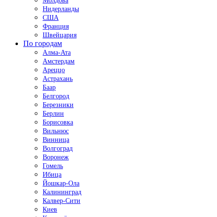
Молдова
Нидерланды
США
Франция
Швейцария
По городам
Алма-Ата
Амстердам
Ареццо
Астрахань
Баар
Белгород
Березники
Берлин
Борисовка
Вильнюс
Винница
Волгоград
Воронеж
Гомель
Ибица
Йошкар-Ола
Калининград
Калвер-Сити
Киев