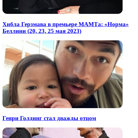
Хибла Герзмава в премьере МАМТа: «Норма»
Беллини (20, 23, 25 мая 2023)
Генри Голдинг стал дважды отцом