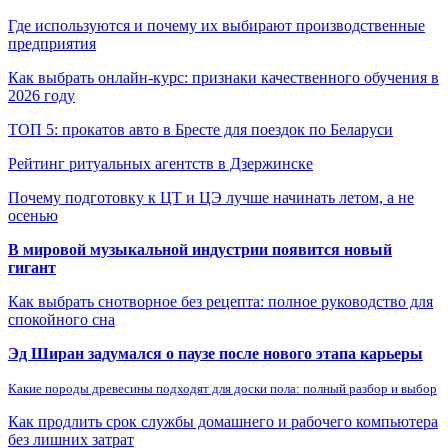
Где используются и почему их выбирают производственные
предприятия
Как выбрать онлайн-курс: признаки качественного обучения в
2026 году
ТОП 5: прокатов авто в Бресте для поездок по Беларуси
Рейтинг ритуальных агентств в Дзержинске
Почему подготовку к ЦТ и ЦЭ лучше начинать летом, а не
осенью
В мировой музыкальной индустрии появится новый
гигант
Как выбрать снотворное без рецепта: полное руководство для
спокойного сна
Эд Ширан задумался о паузе после нового этапа карьеры
Какие породы древесины подходят для доски пола: полный разбор и выбор
Как продлить срок службы домашнего и рабочего компьютера
без лишних затрат