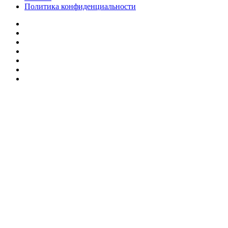
Политика конфиденциальности
Facebook
Twitter
YouTube
vk.com
Одноклассники
Telegram
RSS
Кнопка
«Наверх»