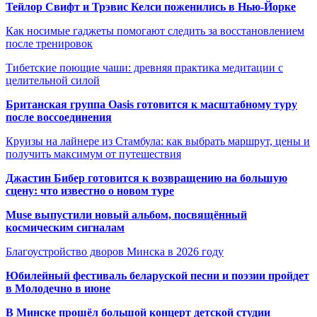
Тейлор Свифт и Трэвис Келси поженились в Нью-Йорке
Как носимые гаджеты помогают следить за восстановлением
после тренировок
Тибетские поющие чаши: древняя практика медитации с
целительной силой
Британская группа Oasis готовится к масштабному туру
после воссоединения
Круизы на лайнере из Стамбула: как выбрать маршрут, цены и
получить максимум от путешествия
Джастин Бибер готовится к возвращению на большую
сцену: что известно о новом туре
Muse выпустили новый альбом, посвящённый
космическим сигналам
Благоустройство дворов Минска в 2026 году
Юбилейный фестиваль беларуской песни и поэзии пройдет
в Молодечно в июне
В Минске прошёл большой концерт детской студии