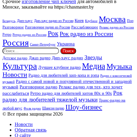
Срочное
изготовление чип ключей
для автомобилей в
Минске, заказывайте на https://chasmaster.by
Москва
Киев
Дип-хаус
Дип-хаус радио из России
Клубное
Поп
Беларусь
Разговорное
Расслабляющее
Разговорное радио из России
Релакс радио из России
Рок
Рок радио из России
Ретро
Ретро-радио из России
Россия
Украина
Санкт-Петербург
Найти:
Звезды
Дип-хаус радио
Джаз радио
Детское радио
Культура
Медиа
Музыка
Лучшее клубное радио
Новости
Радио для любителей хип-хопа и рэпа
Радио с классической
Радио с самой новой и популярной отечественной и западной
музыкой
музыкой
Разговорное радио
Релакс радио для тех, кто хочет
Рок
расслабиться
Ретро радио для любителей хитов 80х и 90х
радио для любителей тяжелой музыки
Транс-радио на
Шоу-бизнес
любой вкус
Шансон радио
Фолк радио
© Все права защищены 2026
Новости
Обратная связь
О сайте