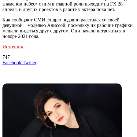
знаменем небес» с ним в главной роли выходит на FX 28
апреля, и других проектов в работе у актера пока нет.
Как сообщают СМИ Эндрю недавно расстался со своей
девушкой – моделью Алиссой, поскольку их рабочие графики
мешали видеться друг с другом. Они начали встречаться в
ноябре 2021 года.
Источник
747
LinkedIn
Tumblr
Reddit
Вконтакте
Одноклассники
Skype
Messenger
Messenger
WhatsApp
Telegram
Viber
Line
Поделиться
Печатать
Facebook
Twitter
через
электронную
Похожие радио
почту