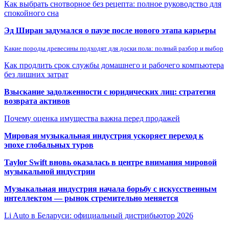
Как выбрать снотворное без рецепта: полное руководство для
спокойного сна
Эд Ширан задумался о паузе после нового этапа карьеры
Какие породы древесины подходят для доски пола: полный разбор и выбор
Как продлить срок службы домашнего и рабочего компьютера
без лишних затрат
Взыскание задолженности с юридических лиц: стратегия
возврата активов
Почему оценка имущества важна перед продажей
Мировая музыкальная индустрия ускоряет переход к
эпохе глобальных туров
Taylor Swift вновь оказалась в центре внимания мировой
музыкальной индустрии
Музыкальная индустрия начала борьбу с искусственным
интеллектом — рынок стремительно меняется
Li Auto в Беларуси: официальный дистрибьютор 2026