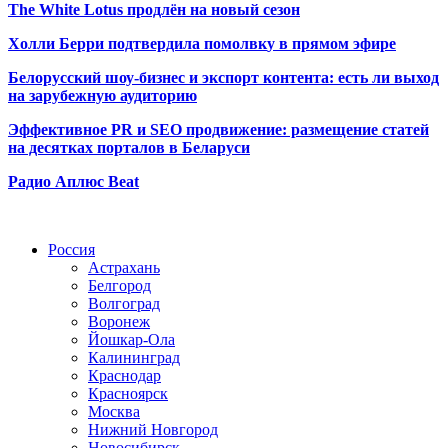
The White Lotus продлён на новый сезон
Холли Берри подтвердила помолвк
у в прямом эфире
Белорусский шоу-бизнес и экспорт контента: есть ли выход
на зарубежную аудиторию
Эффективное PR и SEO продвижение:
размещение статей
на десятках порталов в Беларуси
Радио Аплюс Beat
Радио по странам
Россия
Астрахань
Белгород
Волгоград
Воронеж
Йошкар-Ола
Калининград
Краснодар
Красноярск
Москва
Нижний Новгород
Новосибирск