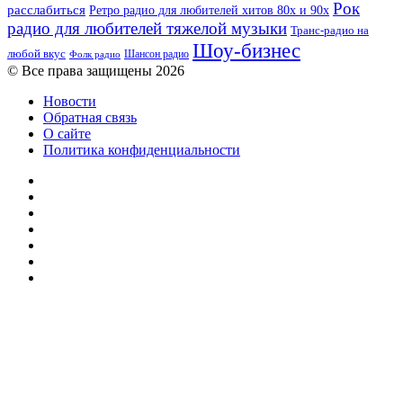
Рок
расслабиться
Ретро радио для любителей хитов 80х и 90х
радио для любителей тяжелой музыки
Транс-радио на
Шоу-бизнес
любой вкус
Шансон радио
Фолк радио
© Все права защищены 2026
Новости
Обратная связь
О сайте
Политика конфиденциальности
Facebook
Twitter
YouTube
vk.com
Одноклассники
Telegram
RSS
Кнопка
«Наверх»