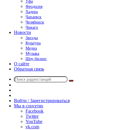
Уфа
Феодосия
Хадера
Чапаевск
Челябинск
Чикаго
Новости
Звезды
Культура
Медиа
Музыка
Шоу-бизнес
О сайте
Обратная связь
Поиск
Switch
радиостанций
skin
Sidebar
Случайное
радио
Войти / Зарегистрироваться
Мы в соцсетях
Facebook
Twitter
YouTube
vk.com