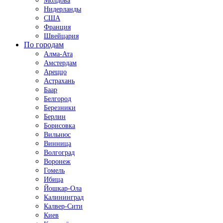
Молдова
Нидерланды
США
Франция
Швейцария
По городам
Алма-Ата
Амстердам
Ареццо
Астрахань
Баар
Белгород
Березники
Берлин
Борисовка
Вильнюс
Винница
Волгоград
Воронеж
Гомель
Ибица
Йошкар-Ола
Калининград
Калвер-Сити
Киев