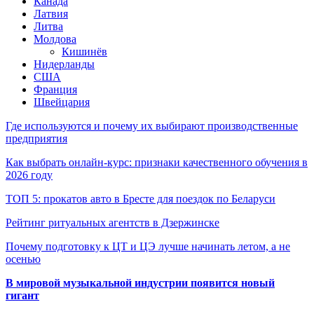
Канада
Латвия
Литва
Молдова
Кишинёв
Нидерланды
США
Франция
Швейцария
Где используются и почему их выбирают производственные
предприятия
Как выбрать онлайн-курс: признаки качественного обучения в
2026 году
ТОП 5: прокатов авто в Бресте для поездок по Беларуси
Рейтинг ритуальных агентств в Дзержинске
Почему подготовку к ЦТ и ЦЭ лучше начинать летом, а не
осенью
В мировой музыкальной индустрии появится новый
гигант