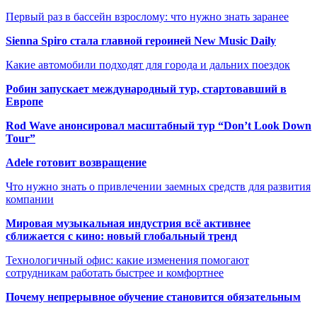
Первый раз в бассейн взрослому: что нужно знать заранее
Sienna Spiro стала главной героиней New Music Daily
Какие автомобили подходят для города и дальних поездок
Робин запускает международный тур, стартовавший в
Европе
Rod Wave анонсировал масштабный тур “Don’t Look Down
Tour”
Adele готовит возвращение
Что нужно знать о привлечении заемных средств для развития
компании
Мировая музыкальная индустрия всё активнее
сближается с кино: новый глобальный тренд
Технологичный офис: какие изменения помогают
сотрудникам работать быстрее и комфортнее
Почему непрерывное обучение становится обязательным