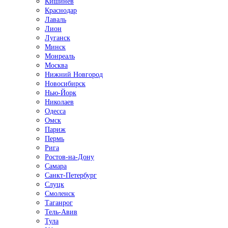
Кишинёв
Краснодар
Лаваль
Лион
Луганск
Минск
Монреаль
Москва
Нижний Новгород
Новосибирск
Нью-Йорк
Николаев
Одесса
Омск
Париж
Пермь
Рига
Ростов-на-Дону
Самара
Санкт-Петербург
Слуцк
Смоленск
Таганрог
Тель-Авив
Тула