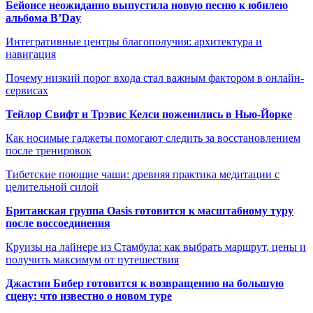
Бейонсе неожиданно выпустила новую песню к юбилею
альбома B’Day
Интегративные центры благополучия: архитектура и
навигация
Почему низкий порог входа стал важным фактором в онлайн-
сервисах
Тейлор Свифт и Трэвис Келси поженились в Нью-Йорке
Как носимые гаджеты помогают следить за восстановлением
после тренировок
Тибетские поющие чаши: древняя практика медитации с
целительной силой
Британская группа Oasis готовится к масштабному туру
после воссоединения
Круизы на лайнере из Стамбула: как выбрать маршрут, цены и
получить максимум от путешествия
Джастин Бибер готовится к возвращению на большую
сцену: что известно о новом туре