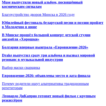
Muse выпустили новый альбом, посвящённый
космическим сигналам
Благоустройство дворов Минска в 2026 году
Юбилейный фестиваль беларуской песни и поэзии пройдет
в Молодечно в июне
В Минске прошёл большой концерт детской студии
ансамбля «Хорошки»
Болгария впервые выиграла «Евровидение-2026»
Drake выпустил сразу три альбома и вызвал мировой
резонанс в музыкальной индустрии
Выбор маски сварщика
Евровидение-2026: объявлены место и дата финала
Почему родители ищут альтернативы традиционным
репетиторам
Леонардо ДиКаприо готовит новый фильм с крупным
режиссёром