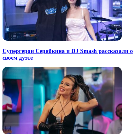
Супергерои Серябкина и DJ Smash рассказали о
своем дуэте