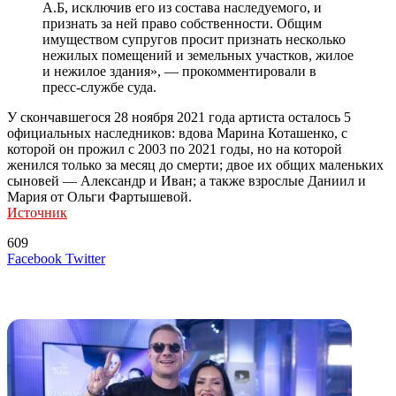
А.Б, исключив его из состава наследуемого, и
признать за ней право собственности. Общим
имуществом супругов просит признать несколько
нежилых помещений и земельных участков, жилое
и нежилое здания», — прокомментировали в
пресс-службе суда.
У скончавшегося 28 ноября 2021 года артиста осталось 5
официальных наследников: вдова Марина Коташенко, с
которой он прожил с 2003 по 2021 годы, но на которой
женился только за месяц до смерти; двое их общих маленьких
сыновей — Александр и Иван; а также взрослые Даниил и
Мария от Ольги Фартышевой.
Источник
609
LinkedIn
Tumblr
Reddit
Вконтакте
Одноклассники
Skype
Messenger
Messenger
WhatsApp
Telegram
Viber
Line
Поделиться
Печатать
Facebook
Twitter
через
электронную
Похожие радио
почту