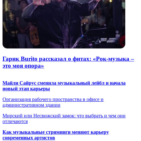
Гарик Burito рассказал о фитах: «Рок-музыка –
это моя опора»
Майли Сайрус сменила музыкальный лейбл и начала
новый этап карьеры
Организация рабочего пространства в офисе и
административном здании
Мирский или Несвижский замок: что выбрать и чем они
отличаются
Как музыкальные стриминги меняют карьеру
современных артистов