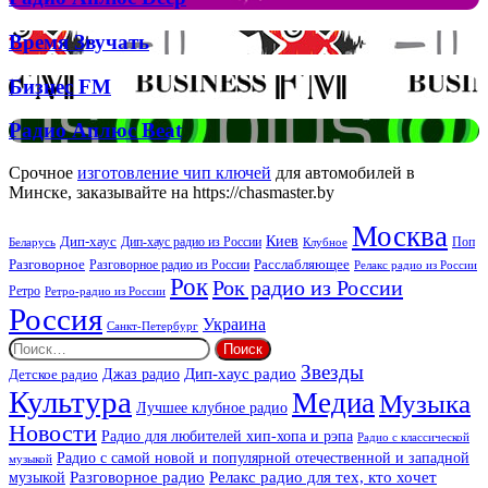
та
Аплюс
Брітні
Deep
Время
Время Звучать
Спірс
Звучать
Бизнес
Бизнес FM
FM
Радио
Радио Аплюс Beat
Аплюс
Beat
Срочное
изготовление чип ключей
для автомобилей в
Минске, заказывайте на https://chasmaster.by
Москва
Киев
Дип-хаус
Дип-хаус радио из России
Клубное
Поп
Беларусь
Разговорное
Расслабляющее
Разговорное радио из России
Релакс радио из России
Рок
Рок радио из России
Ретро
Ретро-радио из России
Россия
Украина
Санкт-Петербург
Найти:
Звезды
Дип-хаус радио
Джаз радио
Детское радио
Культура
Медиа
Музыка
Лучшее клубное радио
Новости
Радио для любителей хип-хопа и рэпа
Радио с классической
Радио с самой новой и популярной отечественной и западной
музыкой
музыкой
Разговорное радио
Релакс радио для тех, кто хочет