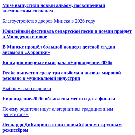
Muse выпустили новый альбом, посвящённый
космическим сигналам
Благоустройство дворов Минска в 2026 году
Юбилейный фестиваль беларуской песни и поэзии пройдет
в Молодечно в июне
В Минске прошёл большой концерт детской студии
ансамбля «Хорошки»
Болгария впервые выиграла «Евровидение-2026»
Drake выпустил сразу три альбома и вызвал мировой
резонанс в музыкальной индустрии
Выбор маски сварщика
Евровидение-2026: объявлены место и дата финала
Почему родители ищут альтернативы традиционным
репетиторам
Леонардо ДиКаприо готовит новый фильм с крупным
режиссёром