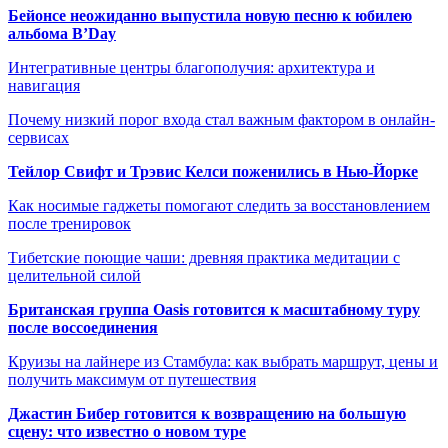
Бейонсе неожиданно выпустила новую песню к юбилею
альбома B’Day
Интегративные центры благополучия: архитектура и
навигация
Почему низкий порог входа стал важным фактором в онлайн-
сервисах
Тейлор Свифт и Трэвис Келси поженились в Нью-Йорке
Как носимые гаджеты помогают следить за восстановлением
после тренировок
Тибетские поющие чаши: древняя практика медитации с
целительной силой
Британская группа Oasis готовится к масштабному туру
после воссоединения
Круизы на лайнере из Стамбула: как выбрать маршрут, цены и
получить максимум от путешествия
Джастин Бибер готовится к возвращению на большую
сцену: что известно о новом туре