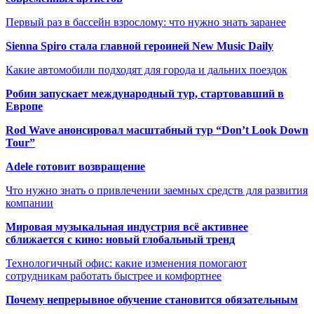
Первый раз в бассейн взрослому: что нужно знать заранее
Sienna Spiro стала главной героиней New Music Daily
Какие автомобили подходят для города и дальних поездок
Робин запускает международный тур, стартовавший в
Европе
Rod Wave анонсировал масштабный тур “Don’t Look Down
Tour”
Adele готовит возвращение
Что нужно знать о привлечении заемных средств для развития
компании
Мировая музыкальная индустрия всё активнее
сближается с кино: новый глобальный тренд
Технологичный офис: какие изменения помогают
сотрудникам работать быстрее и комфортнее
Почему непрерывное обучение становится обязательным