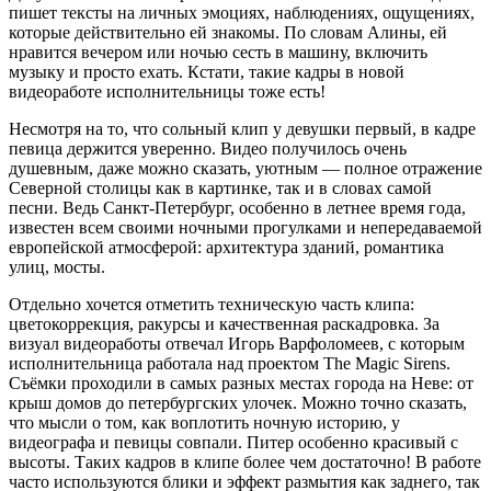
пишет тексты на личных эмоциях, наблюдениях, ощущениях,
которые действительно ей знакомы. По словам Алины, ей
нравится вечером или ночью сесть в машину, включить
музыку и просто ехать. Кстати, такие кадры в новой
видеоработе исполнительницы тоже есть!
Несмотря на то, что сольный клип у девушки первый, в кадре
певица держится уверенно. Видео получилось очень
душевным, даже можно сказать, уютным — полное отражение
Северной столицы как в картинке, так и в словах самой
песни. Ведь Санкт-Петербург, особенно в летнее время года,
известен всем своими ночными прогулками и непередаваемой
европейской атмосферой: архитектура зданий, романтика
улиц, мосты.
Отдельно хочется отметить техническую часть клипа:
цветокоррекция, ракурсы и качественная раскадровка. За
визуал видеоработы отвечал Игорь Варфоломеев, с которым
исполнительница работала над проектом The Magic Sirens.
Съёмки проходили в самых разных местах города на Неве: от
крыш домов до петербургских улочек. Можно точно сказать,
что мысли о том, как воплотить ночную историю, у
видеографа и певицы совпали. Питер особенно красивый с
высоты. Таких кадров в клипе более чем достаточно! В работе
часто используются блики и эффект размытия как заднего, так