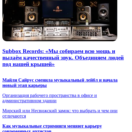
Subbox Records: «Мы собираем всю мощь и
выдаём качественный звук. Объединяем людей
под нашей крышей»
Майли Сайрус сменила музыкальный лейбл и начала
новый этап карьеры
Организация рабочего пространства в офисе и
административном здании
Мирский или Несвижский замок: что выбрать и чем они
отличаются
Как музыкальные стриминги меняют карьеру
современных артистов