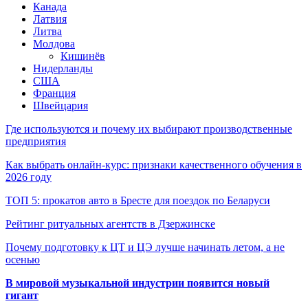
Канада
Латвия
Литва
Молдова
Кишинёв
Нидерланды
США
Франция
Швейцария
Где используются и почему их выбирают производственные
предприятия
Как выбрать онлайн-курс: признаки качественного обучения в
2026 году
ТОП 5: прокатов авто в Бресте для поездок по Беларуси
Рейтинг ритуальных агентств в Дзержинске
Почему подготовку к ЦТ и ЦЭ лучше начинать летом, а не
осенью
В мировой музыкальной индустрии появится новый
гигант