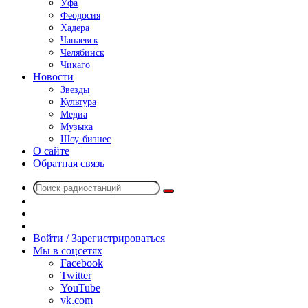
Уфа
Феодосия
Хадера
Чапаевск
Челябинск
Чикаго
Новости
Звезды
Культура
Медиа
Музыка
Шоу-бизнес
О сайте
Обратная связь
Поиск
Switch
радиостанций
skin
Sidebar
Случайное
радио
Войти / Зарегистрироваться
Мы в соцсетях
Facebook
Twitter
YouTube
vk.com