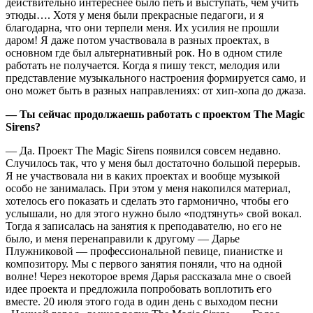
действительно интереснее было петь и выступать, чем учить
этюды…. Хотя у меня были прекрасные педагоги, и я
благодарна, что они терпели меня. Их усилия не прошли
даром! Я даже потом участвовала в разных проектах, в
основном где был альтернативный рок. Но в одном стиле
работать не получается. Когда я пишу текст, мелодия или
представление музыкального настроения формируется само, и
оно может быть в разных направлениях: от хип-хопа до джаза.
—
Ты сейчас продолжаешь работать с проектом The Magic
Sirens?
— Да. Проект The Magic Sirens появился совсем недавно.
Случилось так, что у меня был достаточно большой перерыв.
Я не участвовала ни в каких проектах и вообще музыкой
особо не занималась. При этом у меня накопился материал,
хотелось его показать и сделать это гармонично, чтобы его
услышали, но для этого нужно было «подтянуть» свой вокал.
Тогда я записалась на занятия к преподавателю, но его не
было, и меня перенаправили к другому — Дарье
Плужниковой — профессиональной певице, пианистке и
композитору. Мы с первого занятия поняли, что на одной
волне! Через некоторое время Дарья рассказала мне о своей
идее проекта и предложила попробовать воплотить его
вместе. 20 июля этого года в один день с выходом песни