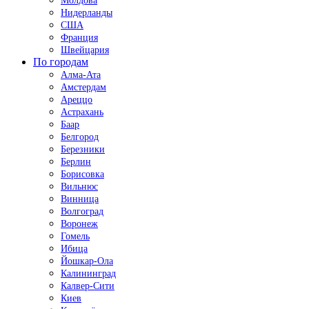
Молдова
Нидерланды
США
Франция
Швейцария
По городам
Алма-Ата
Амстердам
Ареццо
Астрахань
Баар
Белгород
Березники
Берлин
Борисовка
Вильнюс
Винница
Волгоград
Воронеж
Гомель
Ибица
Йошкар-Ола
Калининград
Калвер-Сити
Киев