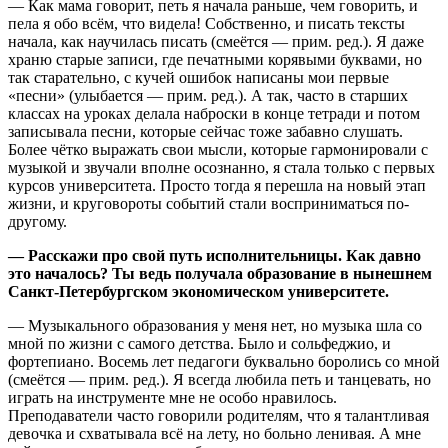
— Как мама говорит, петь я начала раньше, чем говорить, и
пела я обо всём, что видела! Собственно, и писать тексты
начала, как научилась писать (смеётся — прим. ред.). Я даже
храню старые записи, где печатными корявыми буквами, но
так старательно, с кучей ошибок написаны мои первые
«песни» (улыбается — прим. ред.). А так, часто в старших
классах на уроках делала наброски в конце тетради и потом
записывала песни, которые сейчас тоже забавно слушать.
Более чётко выражать свои мысли, которые гармонировали с
музыкой и звучали вполне осознанно, я стала только с первых
курсов университета. Просто тогда я перешла на новый этап
жизни, и круговороты событий стали восприниматься по-
другому.
—
Расскажи про свой путь исполнительницы. Как давно
это началось? Ты ведь получала образование в нынешнем
Санкт-Петербургском экономическом университете.
— Музыкального образования у меня нет, но музыка шла со
мной по жизни с самого детства. Было и сольфеджио, и
фортепиано. Восемь лет педагоги буквально боролись со мной
(смеётся — прим. ред.). Я всегда любила петь и танцевать, но
играть на инструменте мне не особо нравилось.
Преподаватели часто говорили родителям, что я талантливая
девочка и схватывала всё на лету, но больно ленивая. А мне