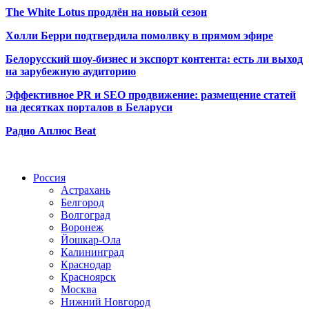
The White Lotus продлён на новый сезон
Холли Берри подтвердила помолвк
у в прямом эфире
Белорусский шоу-бизнес и экспорт контента: есть ли выход
на зарубежную аудиторию
Эффективное PR и SEO продвижение:
размещение статей
на десятках порталов в Беларуси
Радио Аплюс Beat
Радио по странам
Россия
Астрахань
Белгород
Волгоград
Воронеж
Йошкар-Ола
Калининград
Краснодар
Красноярск
Москва
Нижний Новгород