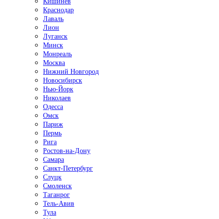
Кишинёв
Краснодар
Лаваль
Лион
Луганск
Минск
Монреаль
Москва
Нижний Новгород
Новосибирск
Нью-Йорк
Николаев
Одесса
Омск
Париж
Пермь
Рига
Ростов-на-Дону
Самара
Санкт-Петербург
Слуцк
Смоленск
Таганрог
Тель-Авив
Тула