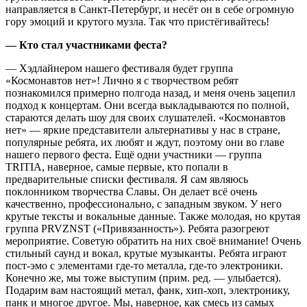
направляется в Санкт-Петербург, и несёт он в себе огромную
гору эмоций и крутого музла. Так что пристёгивайтесь!
— Кто стал участниками феста?
— Хэдлайнером нашего фестиваля будет группа
«Космонавтов нет»! Лично я с творчеством ребят
познакомился примерно полгода назад, и меня очень зацепил
подход к концертам. Они всегда выкладываются по полной,
стараются делать шоу для своих слушателей. «Космонавтов
нет» — яркие представители альтернативы у нас в стране,
популярные ребята, их любят и ждут, поэтому они во главе
нашего первого феста. Ещё одни участники — группа
TRITIA, наверное, самые первые, кто попали в
предварительные списки фестиваля. Я сам являюсь
поклонником творчества Славы. Он делает всё очень
качественно, профессионально, с западным звуком. У него
крутые тексты и вокальные данные. Также молодая, но крутая
группа PRVZNST («Привязанность»). Ребята разогреют
мероприятие. Советую обратить на них своё внимание! Очень
стильный саунд и вокал, крутые музыканты. Ребята играют
пост-эмо с элементами где-то металла, где-то электроники.
Конечно же, мы тоже выступим (прим. ред. — улыбается).
Подарим вам настоящий метал, фанк, хип-хоп, электронику,
панк и многое другое. Мы, наверное, как смесь из самых