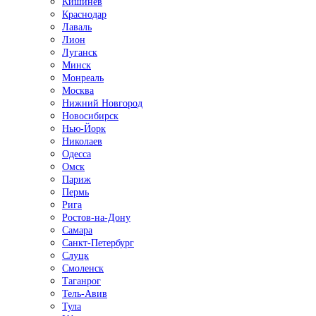
Кишинёв
Краснодар
Лаваль
Лион
Луганск
Минск
Монреаль
Москва
Нижний Новгород
Новосибирск
Нью-Йорк
Николаев
Одесса
Омск
Париж
Пермь
Рига
Ростов-на-Дону
Самара
Санкт-Петербург
Слуцк
Смоленск
Таганрог
Тель-Авив
Тула