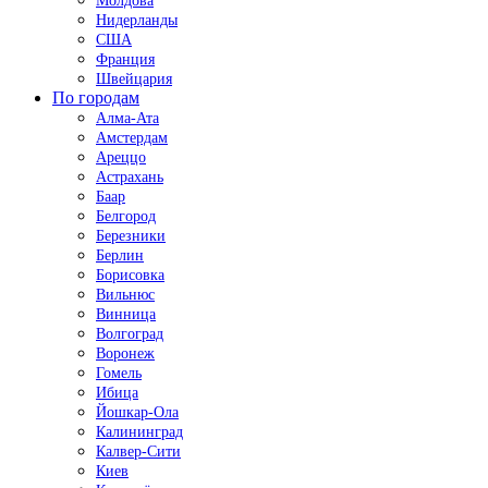
Молдова
Нидерланды
США
Франция
Швейцария
По городам
Алма-Ата
Амстердам
Ареццо
Астрахань
Баар
Белгород
Березники
Берлин
Борисовка
Вильнюс
Винница
Волгоград
Воронеж
Гомель
Ибица
Йошкар-Ола
Калининград
Калвер-Сити
Киев