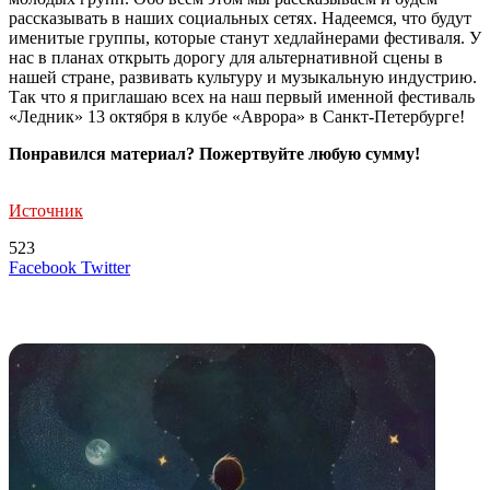
рассказывать в наших социальных сетях. Надеемся, что будут
именитые группы, которые станут хедлайнерами фестиваля. У
нас в планах открыть дорогу для альтернативной сцены в
нашей стране, развивать культуру и музыкальную индустрию.
Так что я приглашаю всех на наш первый именной фестиваль
«Ледник» 13 октября в клубе «Аврора» в Санкт-Петербурге!
Понравился материал? Пожертвуйте любую сумму!
Источник
523
LinkedIn
Tumblr
Reddit
Вконтакте
Одноклассники
Skype
Messenger
Messenger
WhatsApp
Telegram
Viber
Line
Поделиться
Печатать
Facebook
Twitter
через
электронную
Похожие радио
почту