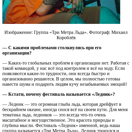
Изображение: Группа «Три Метра Льда». Фотограф: Михаил
Короблёв
— С какими проблемами столкнулись при его
организации?
— Каких-то глобальных проблем в организации нет. Работая с
такой командой, у нас всё под контролем и всё на ходу. Если
появляются какие-то трудности, они всегда быстро и
организованно решаются. В целом, мы полностью готовы
навести шума и подарить людям кучу незабываемых эмоций!
— Кстати, почему фестиваль называется «Ледник»?
— Ледник — это огромная глыба льда, которая дрейфует в
бескрайнем океане, иногда снося всё на своем пути. Для меня
тематика льда, ледников — это всегда что-то очень
масштабное и могущественное. Это красота природы и
глубина мысли. Фестиваль «Ледник» именной, ведь наша
группа называется «Три Метра Льда». Ледник тронулся и