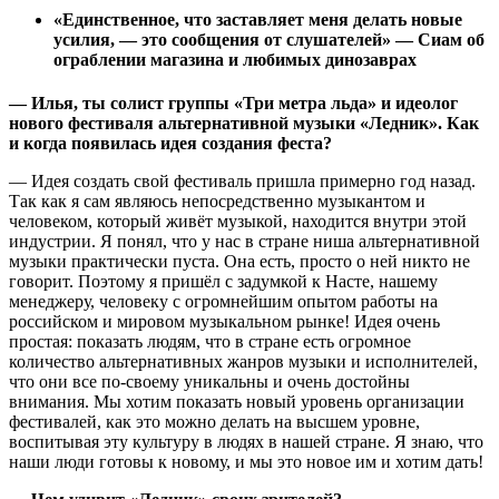
«Единственное, что заставляет меня делать новые
усилия, — это сообщения от слушателей» — Сиам об
ограблении магазина и любимых динозаврах
— Илья, ты солист группы «Три метра льда» и идеолог
нового фестиваля альтернативной музыки «Ледник». Как
и когда появилась идея создания феста?
— Идея создать свой фестиваль пришла примерно год назад.
Так как я сам являюсь непосредственно музыкантом и
человеком, который живёт музыкой, находится внутри этой
индустрии. Я понял, что у нас в стране ниша альтернативной
музыки практически пуста. Она есть, просто о ней никто не
говорит. Поэтому я пришёл с задумкой к Насте, нашему
менеджеру, человеку с огромнейшим опытом работы на
российском и мировом музыкальном рынке! Идея очень
простая: показать людям, что в стране есть огромное
количество альтернативных жанров музыки и исполнителей,
что они все по-своему уникальны и очень достойны
внимания. Мы хотим показать новый уровень организации
фестивалей, как это можно делать на высшем уровне,
воспитывая эту культуру в людях в нашей стране. Я знаю, что
наши люди готовы к новому, и мы это новое им и хотим дать!