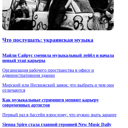
Что послушать: украинская музыка
Майли Сайрус сменила музыкальный лейбл и начала
новый этап карьеры
Организация рабочего пространства в офисе и
административном здании
Мирский или Несвижский замок: что выбрать и чем они
отличаются
Как музыкальные стриминги меняют карьеру
современных артистов
Первый раз в бассейн взрослому: что нужно знать заранее
Sienna Spiro стала главной героиней New Music Daily