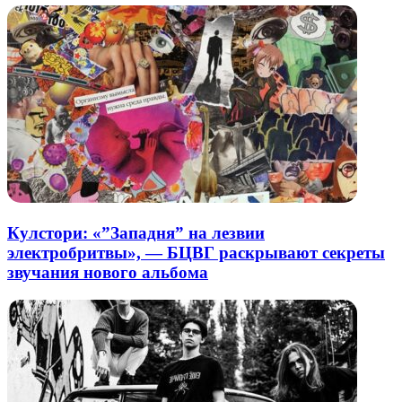
Кулстори: «”Западня” на лезвии
электробритвы», — БЦВГ раскрывают секреты
звучания нового альбома