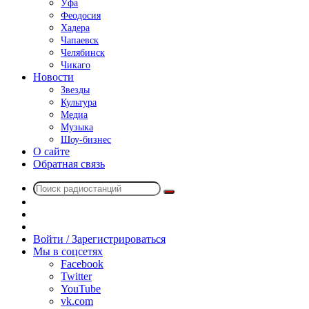
Уфа
Феодосия
Хадера
Чапаевск
Челябинск
Чикаго
Новости
Звезды
Культура
Медиа
Музыка
Шоу-бизнес
О сайте
Обратная связь
Поиск
Switch
радиостанций
skin
Sidebar
Случайное
радио
Войти / Зарегистрироваться
Мы в соцсетях
Facebook
Twitter
YouTube
vk.com