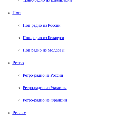
Транс-радио из Швейцарии
Поп
Поп-радио из России
Поп-радио из Беларуси
Поп радио из Молдовы
Ретро
Ретро-радио из России
Ретро-радио из Украины
Ретро-радио из Франции
Релакс