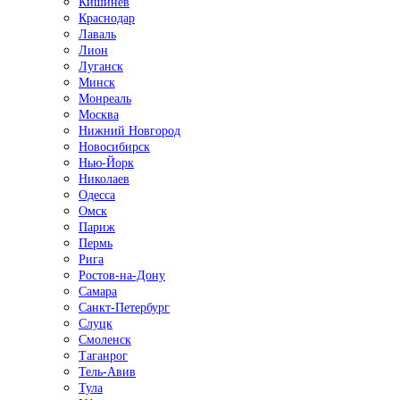
Кишинёв
Краснодар
Лаваль
Лион
Луганск
Минск
Монреаль
Москва
Нижний Новгород
Новосибирск
Нью-Йорк
Николаев
Одесса
Омск
Париж
Пермь
Рига
Ростов-на-Дону
Самара
Санкт-Петербург
Слуцк
Смоленск
Таганрог
Тель-Авив
Тула