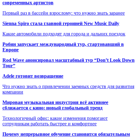
современных артистов
Первый раз в бассейн взрослому: что нужно знать заранее
Sienna Spiro стала главной героиней New Music Daily
Какие автомобили подходят для города и дальних поездок
Робин запускает международный тур, стартовавший в
Европе
Rod Wave анонсировал масштабный тур “Don’t Look Down
Tour”
Adele готовит возвращение
Что нужно знать о привлечении заемных средств для развития
компании
Мировая музыкальная индустрия всё активнее
сближается с кино: новый глобальный тренд
Технологичный офис: какие изменения помогают
сотрудникам работать быстрее и комфортнее
Почему непрерывное обучение становится обязательным