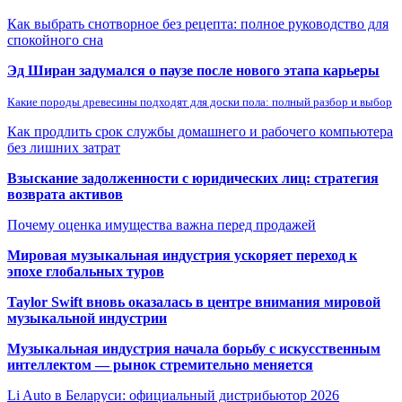
Как выбрать снотворное без рецепта: полное руководство для
спокойного сна
Эд Ширан задумался о паузе после нового этапа карьеры
Какие породы древесины подходят для доски пола: полный разбор и выбор
Как продлить срок службы домашнего и рабочего компьютера
без лишних затрат
Взыскание задолженности с юридических лиц: стратегия
возврата активов
Почему оценка имущества важна перед продажей
Мировая музыкальная индустрия ускоряет переход к
эпохе глобальных туров
Taylor Swift вновь оказалась в центре внимания мировой
музыкальной индустрии
Музыкальная индустрия начала борьбу с искусственным
интеллектом — рынок стремительно меняется
Li Auto в Беларуси: официальный дистрибьютор 2026