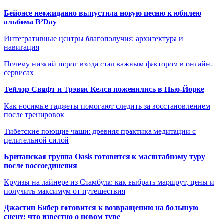
Бейонсе неожиданно выпустила новую песню к юбилею
альбома B’Day
Интегративные центры благополучия: архитектура и
навигация
Почему низкий порог входа стал важным фактором в онлайн-
сервисах
Тейлор Свифт и Трэвис Келси поженились в Нью-Йорке
Как носимые гаджеты помогают следить за восстановлением
после тренировок
Тибетские поющие чаши: древняя практика медитации с
целительной силой
Британская группа Oasis готовится к масштабному туру
после воссоединения
Круизы на лайнере из Стамбула: как выбрать маршрут, цены и
получить максимум от путешествия
Джастин Бибер готовится к возвращению на большую
сцену: что известно о новом туре