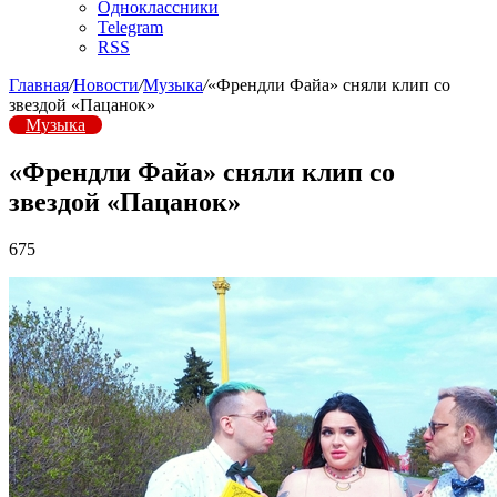
Одноклассники
Telegram
RSS
Главная
/
Новости
/
Музыка
/
«Френдли Файа» сняли клип со
звездой «Пацанок»
Музыка
«Френдли Файа» сняли клип со
звездой «Пацанок»
675