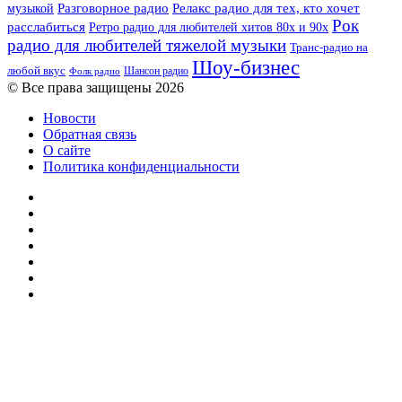
музыкой
Разговорное радио
Релакс радио для тех, кто хочет
Рок
расслабиться
Ретро радио для любителей хитов 80х и 90х
радио для любителей тяжелой музыки
Транс-радио на
Шоу-бизнес
любой вкус
Шансон радио
Фолк радио
© Все права защищены 2026
Новости
Обратная связь
О сайте
Политика конфиденциальности
Facebook
Twitter
YouTube
vk.com
Одноклассники
Telegram
RSS
Кнопка
«Наверх»