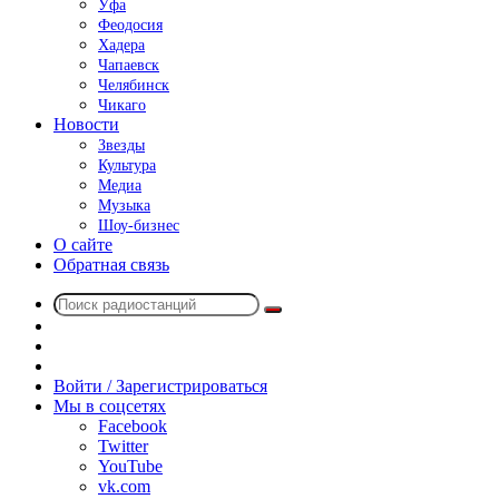
Уфа
Феодосия
Хадера
Чапаевск
Челябинск
Чикаго
Новости
Звезды
Культура
Медиа
Музыка
Шоу-бизнес
О сайте
Обратная связь
Поиск
Switch
радиостанций
skin
Sidebar
Случайное
радио
Войти / Зарегистрироваться
Мы в соцсетях
Facebook
Twitter
YouTube
vk.com