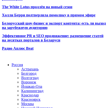
The White Lotus продлён на новый сезон
Холли Берри подтвердила помолвк
у в прямом эфире
Белорусский шоу-бизнес и экспорт контента: есть ли выход
на зарубежную аудиторию
Эффективное PR и SEO продвижение:
размещение статей
на десятках порталов в Беларуси
Радио Аплюс Beat
Радио по странам
Россия
Астрахань
Белгород
Волгоград
Воронеж
Йошкар-Ола
Калининград
Краснодар
Красноярск
Москва