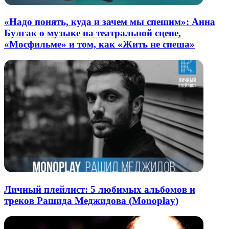
«Надо понять, куда и зачем мы спешим»: Анна
Булгак о музыке на театральной сцене,
«Мосфильме» и том, как «Жить не спеша»
Личный плейлист: 5 любимых альбомов и
треков Рашида Меджидова (Monoplay)