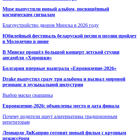
Muse выпустили новый альбом, посвящённый
космическим сигналам
Благоустройство дворов Минска в 2026 году
Юбилейный фестиваль беларуской песни и поэзии пройдет
в Молодечно в июне
В Минске прошёл большой концерт детской студии
ансамбля «Хорошки»
Болгария впервые выиграла «Евровидение-2026»
Drake выпустил сразу три альбома и вызвал мировой
резонанс в музыкальной индустрии
Выбор маски сварщика
Евровидение-2026: объявлены место и дата финала
Почему родители ищут альтернативы традиционным
репетиторам
Леонардо ДиКаприо готовит новый фильм с крупным
режиссёром