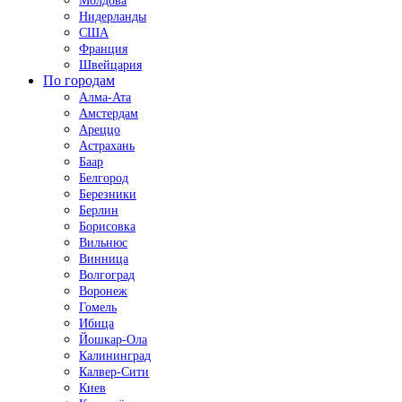
Молдова
Нидерланды
США
Франция
Швейцария
По городам
Алма-Ата
Амстердам
Ареццо
Астрахань
Баар
Белгород
Березники
Берлин
Борисовка
Вильнюс
Винница
Волгоград
Воронеж
Гомель
Ибица
Йошкар-Ола
Калининград
Калвер-Сити
Киев