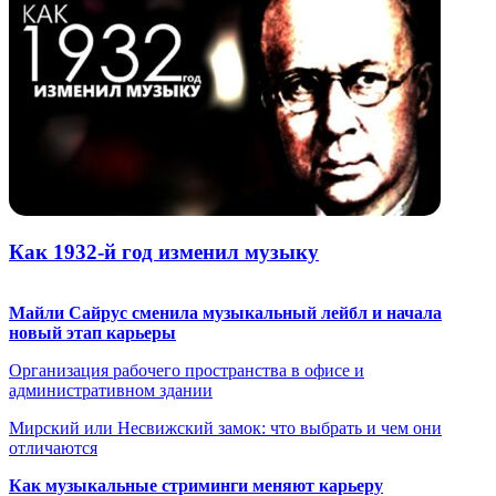
Как 1932-й год изменил музыку
Майли Сайрус сменила музыкальный лейбл и начала
новый этап карьеры
Организация рабочего пространства в офисе и
административном здании
Мирский или Несвижский замок: что выбрать и чем они
отличаются
Как музыкальные стриминги меняют карьеру