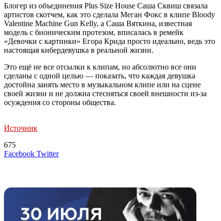
Блогер из объединения Plus Size House Саша Сквиш связала
артистов скотчем, как это сделала Меган Фокс в клипе Bloody
Valentine Machine Gun Kelly, а Саша Вяткина, известная
модель с бионическим протезом, вписалась в ремейк
«Девочки с картинки» Егора Крида просто идеально, ведь это
настоящая кибердевушка в реальной жизни.
Это ещё не все отсылки к клипам, но абсолютно все они
сделаны с одной целью — показать, что каждая девушка
достойна занять место в музыкальном клипе или на сцене
своей жизни и не должна стесняться своей внешности из-за
осуждения со стороны общества.
Источник
675
LinkedIn
Tumblr
Reddit
Вконтакте
Одноклассники
Skype
Messenger
Messenger
WhatsApp
Telegram
Viber
Line
Поделиться
Печатать
Facebook
Twitter
через
электронную
Похожие радио
почту