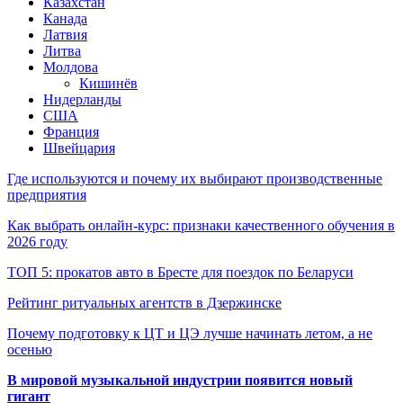
Казахстан
Канада
Латвия
Литва
Молдова
Кишинёв
Нидерланды
США
Франция
Швейцария
Где используются и почему их выбирают производственные
предприятия
Как выбрать онлайн-курс: признаки качественного обучения в
2026 году
ТОП 5: прокатов авто в Бресте для поездок по Беларуси
Рейтинг ритуальных агентств в Дзержинске
Почему подготовку к ЦТ и ЦЭ лучше начинать летом, а не
осенью
В мировой музыкальной индустрии появится новый
гигант