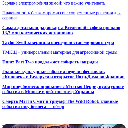
Зарядка электромобиля зимой: что важно учитывать
Практичность без компромиссов: современные решения для
сервиса
Самая детальная радиокарта Вселенной: зафиксировано
13,7 млн космических источников
Taylor Swift завершила очередной этап мирового тура
ТМКЩ – универсальный материал для агрессивной среды
Dune: Part Two продолжает собирать награды
Главные культурные события недели: фестиваль
«Киновек» в Беларуси и открытие Нотр-Дама во Франции
Мир шоу-бизнеса: прощание с Мэттью Перри, культурные
события в Минске и рейтинг звезд Украины
Смерть Мэгги Смит и триумф The Wild Robot: главные
события шоу-бизнеса — обзор
Популярные радиостанции
Виртуальный
Виртуальный номер телефона: причины, по