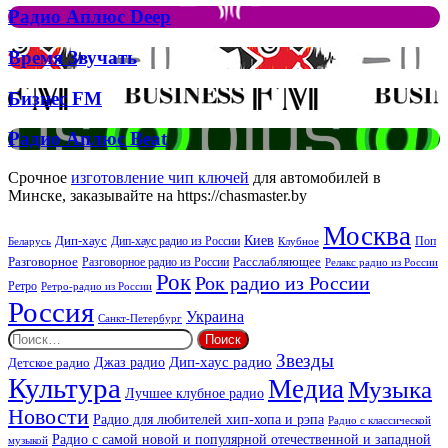
Рок
Джона
Радио
Радио Аплюс Deep
та
Аплюс
Брітні
Deep
Время
Время Звучать
Спірс
Звучать
Бизнес
Бизнес FM
FM
Радио
Радио Аплюс Beat
Аплюс
Beat
Срочное
изготовление чип ключей
для автомобилей в
Минске, заказывайте на https://chasmaster.by
Москва
Киев
Дип-хаус
Дип-хаус радио из России
Клубное
Поп
Беларусь
Разговорное
Расслабляющее
Разговорное радио из России
Релакс радио из России
Рок
Рок радио из России
Ретро
Ретро-радио из России
Россия
Украина
Санкт-Петербург
Найти:
Звезды
Дип-хаус радио
Джаз радио
Детское радио
Культура
Медиа
Музыка
Лучшее клубное радио
Новости
Радио для любителей хип-хопа и рэпа
Радио с классической
Радио с самой новой и популярной отечественной и западной
музыкой