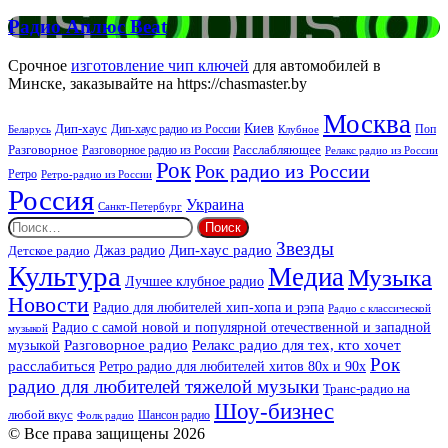
FM
Радио
Радио Аплюс Beat
Аплюс
Beat
Срочное
изготовление чип ключей
для автомобилей в
Минске, заказывайте на https://chasmaster.by
Москва
Киев
Дип-хаус
Дип-хаус радио из России
Клубное
Поп
Беларусь
Разговорное
Расслабляющее
Разговорное радио из России
Релакс радио из России
Рок
Рок радио из России
Ретро
Ретро-радио из России
Россия
Украина
Санкт-Петербург
Найти:
Звезды
Дип-хаус радио
Джаз радио
Детское радио
Культура
Медиа
Музыка
Лучшее клубное радио
Новости
Радио для любителей хип-хопа и рэпа
Радио с классической
Радио с самой новой и популярной отечественной и западной
музыкой
музыкой
Разговорное радио
Релакс радио для тех, кто хочет
Рок
расслабиться
Ретро радио для любителей хитов 80х и 90х
радио для любителей тяжелой музыки
Транс-радио на
Шоу-бизнес
любой вкус
Шансон радио
Фолк радио
© Все права защищены 2026