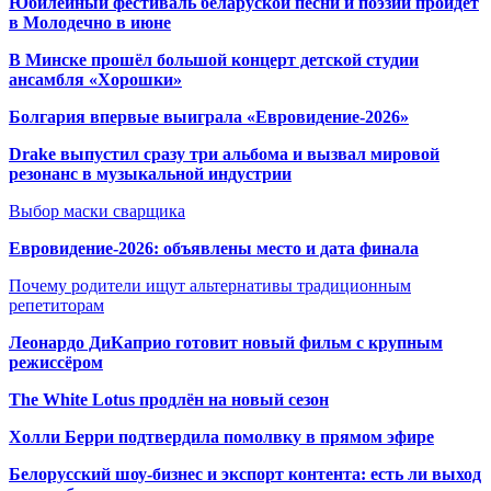
Юбилейный фестиваль беларуской песни и поэзии пройдет
в Молодечно в июне
В Минске прошёл большой концерт детской студии
ансамбля «Хорошки»
Болгария впервые выиграла «Евровидение-2026»
Drake выпустил сразу три альбома и вызвал мировой
резонанс в музыкальной индустрии
Выбор маски сварщика
Евровидение-2026: объявлены место и дата финала
Почему родители ищут альтернативы традиционным
репетиторам
Леонардо ДиКаприо готовит новый фильм с крупным
режиссёром
The White Lotus продлён на новый сезон
Холли Берри подтвердила помолвк
у в прямом эфире
Белорусский шоу-бизнес и экспорт контента: есть ли выход