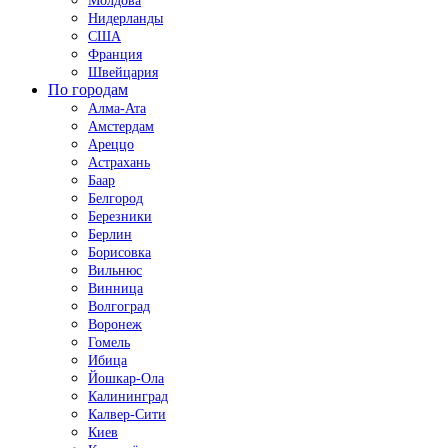
Молдова
Нидерланды
США
Франция
Швейцария
По городам
Алма-Ата
Амстердам
Ареццо
Астрахань
Баар
Белгород
Березники
Берлин
Борисовка
Вильнюс
Винница
Волгоград
Воронеж
Гомель
Ибица
Йошкар-Ола
Калининград
Калвер-Сити
Киев