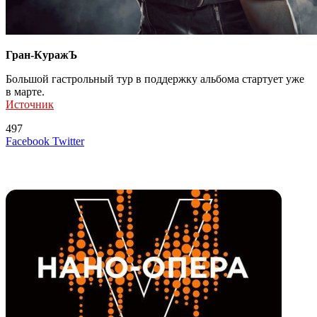
Гран-КуражЪ
Большой гастрольный тур в поддержку альбома стартует уже
в марте.
Источник
497
LinkedIn
Tumblr
Reddit
Вконтакте
Одноклассники
Skype
Messenger
Messenger
WhatsApp
Telegram
Viber
Line
Поделиться
Печатать
Facebook
Twitter
через
электронную
Похожие радио
почту