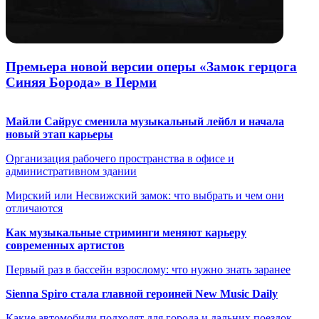
Премьера новой версии оперы «Замок герцога
Синяя Борода» в Перми
Майли Сайрус сменила музыкальный лейбл и начала
новый этап карьеры
Организация рабочего пространства в офисе и
административном здании
Мирский или Несвижский замок: что выбрать и чем они
отличаются
Как музыкальные стриминги меняют карьеру
современных артистов
Первый раз в бассейн взрослому: что нужно знать заранее
Sienna Spiro стала главной героиней New Music Daily
Какие автомобили подходят для города и дальних поездок