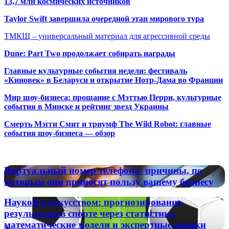
13,7 млн космических источников
Taylor Swift завершила очередной этап мирового тура
ТМКЩ – универсальный материал для агрессивной среды
Dune: Part Two продолжает собирать награды
Главные культурные события недели: фестиваль
«Киновек» в Беларуси и открытие Нотр-Дама во Франции
Мир шоу-бизнеса: прощание с Мэттью Перри, культурные
события в Минске и рейтинг звезд Украины
Смерть Мэгги Смит и триумф The Wild Robot: главные
события шоу-бизнеса — обзор
Популярные радиостанции
Виртуальный
Виртуальный номер телефона: причины, по
номер
которым они приносят пользу вашему бизнесу
телефона:
причины,
Наукой
Наукой и искусством: прогнозирование
по
и
результатов в спорте через статистику,
которым
искусством:
математические модели и экспертные оценки
они
прогнозирование