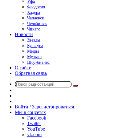
Уфа
Феодосия
Хадера
Чапаевск
Челябинск
Чикаго
Новости
Звезды
Культура
Медиа
Музыка
Шоу-бизнес
О сайте
Обратная связь
Поиск
Switch
радиостанций
skin
Sidebar
Случайное
радио
Войти / Зарегистрироваться
Мы в соцсетях
Facebook
Twitter
YouTube
vk.com