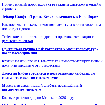
Почему низкий порог входа стал важным фактором в онлайн-
сервисах
Тейлор Свифт и Трэвис Келси поженились в Нью-Йорке
Как носимые гаджеты помогают следить за восстановлением
после тренировок
Тибетские поющие чаши: древняя практика медитации с
целительной силой
Британская группа Oasis готовится к масштабному туру
после воссоединения
Круизы на лайнере из Стамбула: как выбрать маршрут, цены и
получить максимум от путешествия
Джастин Бибер готовится к возвращению на большую
сцену: что известно о новом туре
Muse выпустили новый альбом, посвящённый
космическим сигналам
Благоустройство дворов Минска в 2026 году