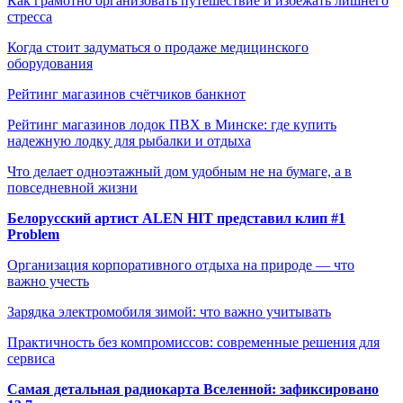
Как грамотно организовать путешествие и избежать лишнего
стресса
Когда стоит задуматься о продаже медицинского
оборудования
Рейтинг магазинов счётчиков банкнот
Рейтинг магазинов лодок ПВХ в Минске: где купить
надежную лодку для рыбалки и отдыха
Что делает одноэтажный дом удобным не на бумаге, а в
повседневной жизни
Белорусский артист ALEN HIT представил клип #1
Problem
Организация корпоративного отдыха на природе — что
важно учесть
Зарядка электромобиля зимой: что важно учитывать
Практичность без компромиссов: современные решения для
сервиса
Самая детальная радиокарта Вселенной: зафиксировано