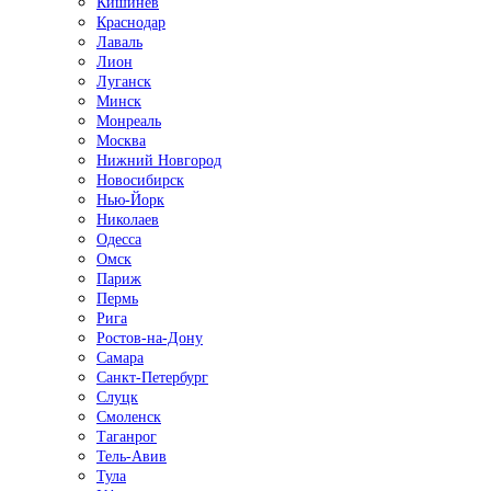
Кишинёв
Краснодар
Лаваль
Лион
Луганск
Минск
Монреаль
Москва
Нижний Новгород
Новосибирск
Нью-Йорк
Николаев
Одесса
Омск
Париж
Пермь
Рига
Ростов-на-Дону
Самара
Санкт-Петербург
Слуцк
Смоленск
Таганрог
Тель-Авив
Тула