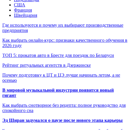
США
Франция
Швейцария
Где используются и почему их выбирают производственные
предприятия
Как выбрать онлайн-курс: признаки качественного обучения в
2026 году
ТОП 5: прокатов авто в Бресте для поездок по Беларуси
Рейтинг ритуальных агентств в Дзержинске
Почему подготовку к ЦТ и ЦЭ лучше начинать летом, а не
осенью
В мировой музыкальной индустрии появится новый
гигант
Как выбрать снотворное без рецепта: полное руководство для
спокойного сна
Эд Ширан задумался о паузе после нового этапа карьеры