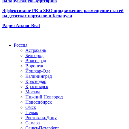
на зарубежную аудиторию
Эффективное PR и SEO продвижение:
размещение статей
на десятках порталов в Беларуси
Радио Аплюс Beat
Радио по странам
Россия
Астрахань
Белгород
Волгоград
Воронеж
Йошкар-Ола
Калининград
Краснодар
Красноярск
Москва
Нижний Новгород
Новосибирск
Омск
Пермь
Ростов-на-Дону
Самара
Санкт-Петербург