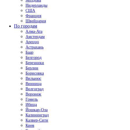
Молдова
Нидерланды
США
Франция
Швейцария
По городам
Алма-Ата
Амстердам
Ареццо
Астрахань
Баар
Белгород
Березники
Берлин
Борисовка
Вильнюс
Винница
Волгоград
Воронеж
Гомель
Ибица
Йошкар-Ола
Калининград
Калвер-Сити
Киев