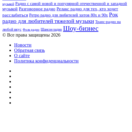
Радио с самой новой и популярной отечественной и западной
музыкой
музыкой
Разговорное радио
Релакс радио для тех, кто хочет
Рок
расслабиться
Ретро радио для любителей хитов 80х и 90х
радио для любителей тяжелой музыки
Транс-радио на
Шоу-бизнес
любой вкус
Шансон радио
Фолк радио
© Все права защищены 2026
Новости
Обратная связь
О сайте
Политика конфиденциальности
Facebook
Twitter
YouTube
vk.com
Одноклассники
Telegram
RSS
Кнопка
«Наверх»