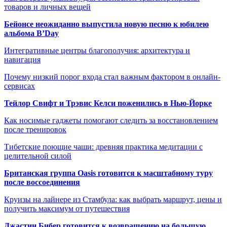
товаров и личных вещей
Бейонсе неожиданно выпустила новую песню к юбилею
альбома B’Day
Интегративные центры благополучия: архитектура и
навигация
Почему низкий порог входа стал важным фактором в онлайн-
сервисах
Тейлор Свифт и Трэвис Келси поженились в Нью-Йорке
Как носимые гаджеты помогают следить за восстановлением
после тренировок
Тибетские поющие чаши: древняя практика медитации с
целительной силой
Британская группа Oasis готовится к масштабному туру
после воссоединения
Круизы на лайнере из Стамбула: как выбрать маршрут, цены и
получить максимум от путешествия
Джастин Бибер готовится к возвращению на большую