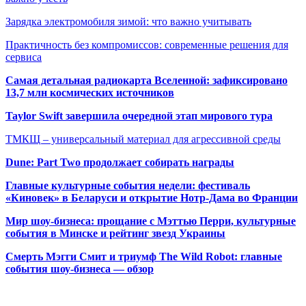
Зарядка электромобиля зимой: что важно учитывать
Практичность без компромиссов: современные решения для
сервиса
Самая детальная радиокарта Вселенной: зафиксировано
13,7 млн космических источников
Taylor Swift завершила очередной этап мирового тура
ТМКЩ – универсальный материал для агрессивной среды
Dune: Part Two продолжает собирать награды
Главные культурные события недели: фестиваль
«Киновек» в Беларуси и открытие Нотр-Дама во Франции
Мир шоу-бизнеса: прощание с Мэттью Перри, культурные
события в Минске и рейтинг звезд Украины
Смерть Мэгги Смит и триумф The Wild Robot: главные
события шоу-бизнеса — обзор
Популярные радиостанции