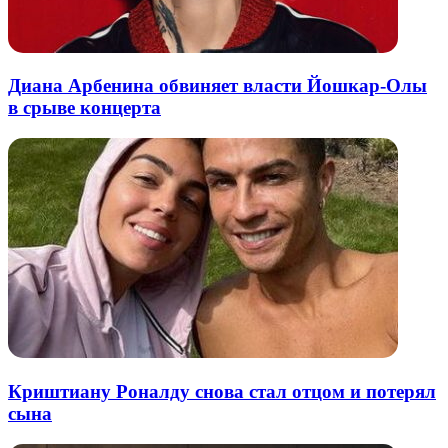
Диана Арбенина обвиняет власти Йошкар-Олы
в срыве концерта
Криштиану Роналду снова стал отцом и потерял
сына