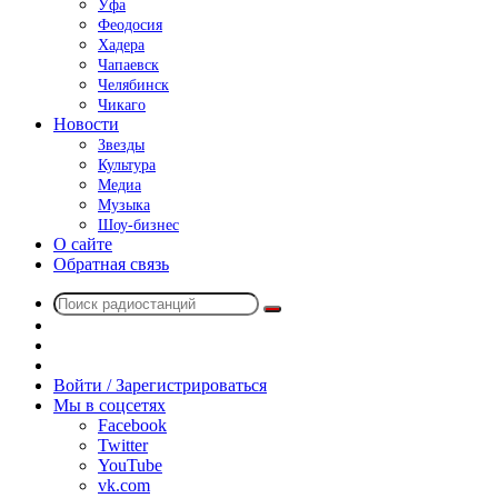
Уфа
Феодосия
Хадера
Чапаевск
Челябинск
Чикаго
Новости
Звезды
Культура
Медиа
Музыка
Шоу-бизнес
О сайте
Обратная связь
Поиск
Switch
радиостанций
skin
Sidebar
Случайное
радио
Войти / Зарегистрироваться
Мы в соцсетях
Facebook
Twitter
YouTube
vk.com