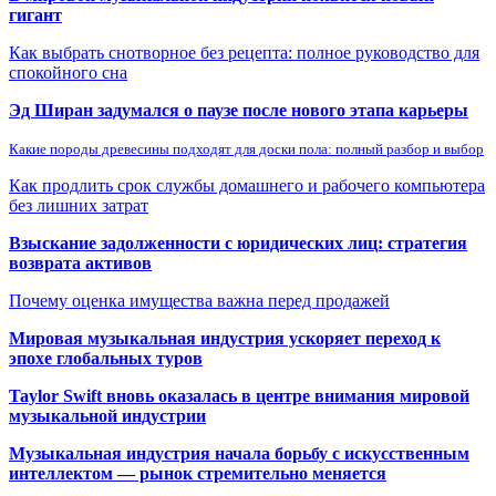
гигант
Как выбрать снотворное без рецепта: полное руководство для
спокойного сна
Эд Ширан задумался о паузе после нового этапа карьеры
Какие породы древесины подходят для доски пола: полный разбор и выбор
Как продлить срок службы домашнего и рабочего компьютера
без лишних затрат
Взыскание задолженности с юридических лиц: стратегия
возврата активов
Почему оценка имущества важна перед продажей
Мировая музыкальная индустрия ускоряет переход к
эпохе глобальных туров
Taylor Swift вновь оказалась в центре внимания мировой
музыкальной индустрии
Музыкальная индустрия начала борьбу с искусственным
интеллектом — рынок стремительно меняется