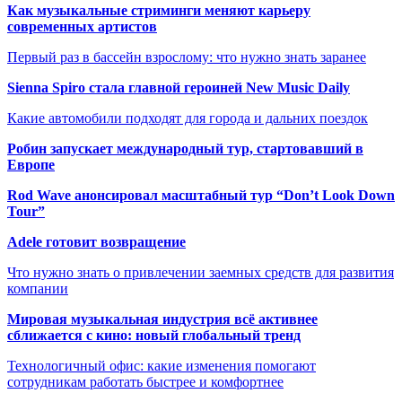
Как музыкальные стриминги меняют карьеру
современных артистов
Первый раз в бассейн взрослому: что нужно знать заранее
Sienna Spiro стала главной героиней New Music Daily
Какие автомобили подходят для города и дальних поездок
Робин запускает международный тур, стартовавший в
Европе
Rod Wave анонсировал масштабный тур “Don’t Look Down
Tour”
Adele готовит возвращение
Что нужно знать о привлечении заемных средств для развития
компании
Мировая музыкальная индустрия всё активнее
сближается с кино: новый глобальный тренд
Технологичный офис: какие изменения помогают
сотрудникам работать быстрее и комфортнее