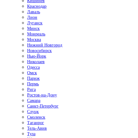
Кишинёв
Краснодар
Лаваль
Лион
Луганск
Минск
Монреаль
Москва
Нижний Новгород
Новосибирск
Нью-Йорк
Николаев
Одесса
Омск
Париж
Пермь
Рига
Ростов-на-Дону
Самара
Санкт-Петербург
Слуцк
Смоленск
Таганрог
Тель-Авив
Тула