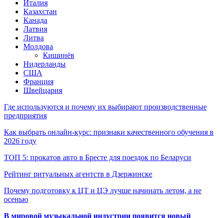
Италия
Казахстан
Канада
Латвия
Литва
Молдова
Кишинёв
Нидерланды
США
Франция
Швейцария
Где используются и почему их выбирают производственные
предприятия
Как выбрать онлайн-курс: признаки качественного обучения в
2026 году
ТОП 5: прокатов авто в Бресте для поездок по Беларуси
Рейтинг ритуальных агентств в Дзержинске
Почему подготовку к ЦТ и ЦЭ лучше начинать летом, а не
осенью
В мировой музыкальной индустрии появится новый