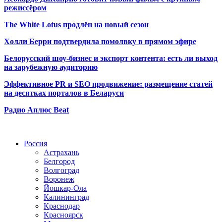
режиссёром
The White Lotus продлён на новый сезон
Холли Берри подтвердила помолвк
у в прямом эфире
Белорусский шоу-бизнес и экспорт контента: есть ли выход
на зарубежную аудиторию
Эффективное PR и SEO продвижение:
размещение статей
на десятках порталов в Беларуси
Радио Аплюс Beat
Радио по странам
Россия
Астрахань
Белгород
Волгоград
Воронеж
Йошкар-Ола
Калининград
Краснодар
Красноярск