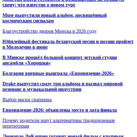
сцену: что известно о новом туре
Muse выпустили новый альбом, посвящённый
космическим сигналам
Благоустройство дворов Минска в 2026 году
Юбилейный фестиваль беларуской песни и поэзии пройдет
в Молодечно в июне
В Минске прошёл большой концерт детской студии
ансамбля «Хорошки»
Болгария впервые выиграла «Евровидение-2026»
Drake выпустил сразу три альбома и вызвал мировой
резонанс в музыкальной индустрии
Выбор маски сварщика
Евровидение-2026: объявлены место и дата финала
Почему родители ищут альтернативы традиционным
репетиторам
Леонардо ДиКаприо готовит новый фильм с крупным