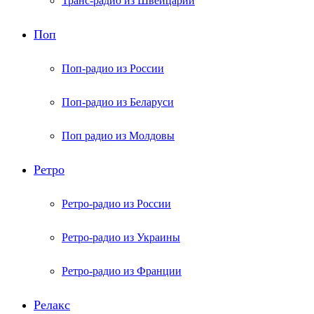
Транс-радио из Швейцарии
Поп
Поп-радио из России
Поп-радио из Беларуси
Поп радио из Молдовы
Ретро
Ретро-радио из России
Ретро-радио из Украины
Ретро-радио из Франции
Релакс