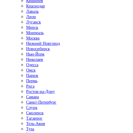
Кишинёв
Краснодар
Лаваль
Лион
Луганск
Минск
Монреаль
Москва
Нижний Новгород
Новосибирск
Нью-Йорк
Николаев
Одесса
Омск
Париж
Пермь
Рига
Ростов-на-Дону
Самара
Санкт-Петербург
Слуцк
Смоленск
Таганрог
Тель-Авив
Тула