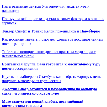
Интегративные центры благополучия: архитектура и
навигация
Почему низкий порог входа стал важным фактором в онлайн-
сервисах
Тейлор Свифт и Трэвис Келси поженились в Нью-Йорке
Как носимые гаджеты помогают следить за восстановлением
после тренировок
Тибетские поющие чаши: древняя практика медитации с
целительной силой
Британская группа Oasis готовится к масштабному туру
после воссоединения
Круизы на лайнере из Стамбула: как выбрать маршрут, цены и
получить максимум от путешествия
Джастин Бибер готовится к возвращению на большую
сцену: что известно о новом туре
Muse выпустили новый альбом, посвящённый
космическим сигналам