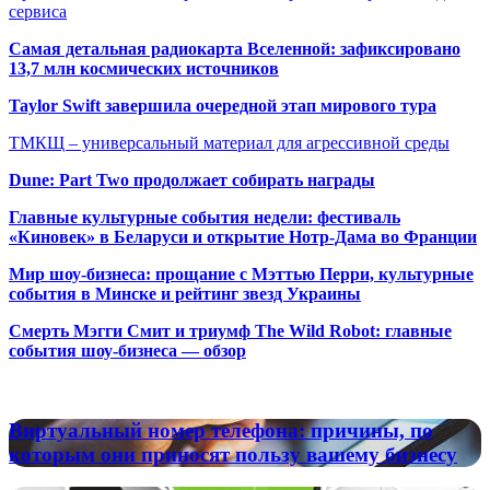
сервиса
Самая детальная радиокарта Вселенной: зафиксировано
13,7 млн космических источников
Taylor Swift завершила очередной этап мирового тура
ТМКЩ – универсальный материал для агрессивной среды
Dune: Part Two продолжает собирать награды
Главные культурные события недели: фестиваль
«Киновек» в Беларуси и открытие Нотр-Дама во Франции
Мир шоу-бизнеса: прощание с Мэттью Перри, культурные
события в Минске и рейтинг звезд Украины
Смерть Мэгги Смит и триумф The Wild Robot: главные
события шоу-бизнеса — обзор
Популярные радиостанции
Виртуальный
Виртуальный номер телефона: причины, по
номер
которым они приносят пользу вашему бизнесу
телефона:
причины,