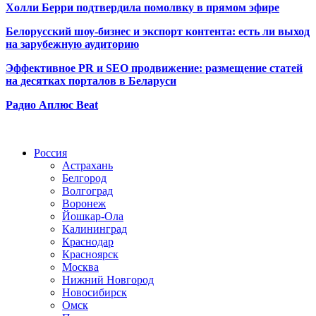
Холли Берри подтвердила помолвк
у в прямом эфире
Белорусский шоу-бизнес и экспорт контента: есть ли выход
на зарубежную аудиторию
Эффективное PR и SEO продвижение:
размещение статей
на десятках порталов в Беларуси
Радио Аплюс Beat
Радио по странам
Россия
Астрахань
Белгород
Волгоград
Воронеж
Йошкар-Ола
Калининград
Краснодар
Красноярск
Москва
Нижний Новгород
Новосибирск
Омск