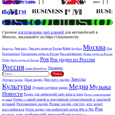
Время
Время Звучать
Спірс
Звучать
Бизнес
Бизнес FM
FM
Радио
Радио Аплюс Beat
Аплюс
Beat
Срочное
изготовление чип ключей
для автомобилей в
Минске, заказывайте на https://chasmaster.by
Москва
Киев
Дип-хаус
Дип-хаус радио из России
Клубное
Поп
Беларусь
Разговорное
Расслабляющее
Разговорное радио из России
Релакс радио из России
Рок
Рок радио из России
Ретро
Ретро-радио из России
Россия
Украина
Санкт-Петербург
Найти:
Звезды
Дип-хаус радио
Джаз радио
Детское радио
Культура
Медиа
Музыка
Лучшее клубное радио
Новости
Радио для любителей хип-хопа и рэпа
Радио с классической
Радио с самой новой и популярной отечественной и западной
музыкой
музыкой
Разговорное радио
Релакс радио для тех, кто хочет
Рок
расслабиться
Ретро радио для любителей хитов 80х и 90х
радио для любителей тяжелой музыки