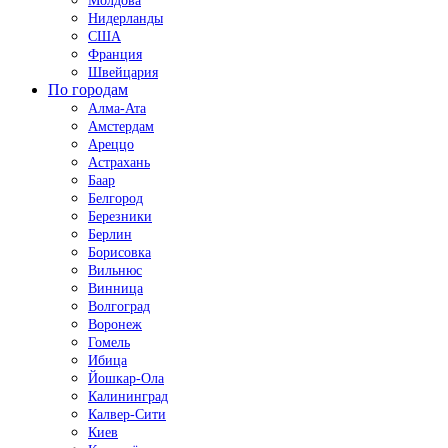
Молдова
Нидерланды
США
Франция
Швейцария
По городам
Алма-Ата
Амстердам
Ареццо
Астрахань
Баар
Белгород
Березники
Берлин
Борисовка
Вильнюс
Винница
Волгоград
Воронеж
Гомель
Ибица
Йошкар-Ола
Калининград
Калвер-Сити
Киев