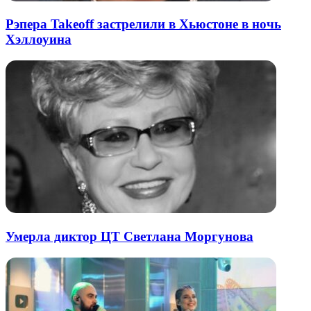
Рэпера Takeoff застрелили в Хьюстоне в ночь
Хэллоуина
Умерла диктор ЦТ Светлана Моргунова