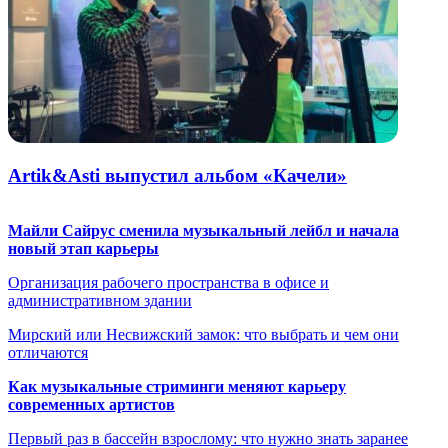
Artik&Asti выпустил альбом «Качели»
Майли Сайрус сменила музыкальный лейбл и начала
новый этап карьеры
Организация рабочего пространства в офисе и
административном здании
Мирский или Несвижский замок: что выбрать и чем они
отличаются
Как музыкальные стриминги меняют карьеру
современных артистов
Первый раз в бассейн взрослому: что нужно знать заранее