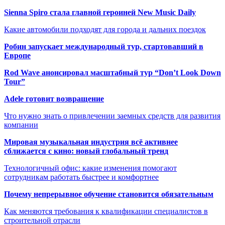
Sienna Spiro стала главной героиней New Music Daily
Какие автомобили подходят для города и дальних поездок
Робин запускает международный тур, стартовавший в
Европе
Rod Wave анонсировал масштабный тур “Don’t Look Down
Tour”
Adele готовит возвращение
Что нужно знать о привлечении заемных средств для развития
компании
Мировая музыкальная индустрия всё активнее
сближается с кино: новый глобальный тренд
Технологичный офис: какие изменения помогают
сотрудникам работать быстрее и комфортнее
Почему непрерывное обучение становится обязательным
Как меняются требования к квалификации специалистов в
строительной отрасли