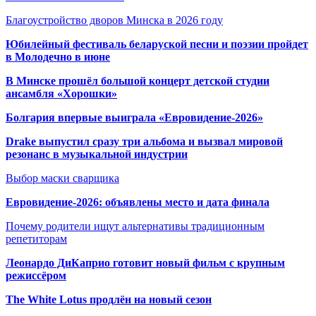
Благоустройство дворов Минска в 2026 году
Юбилейный фестиваль беларуской песни и поэзии пройдет
в Молодечно в июне
В Минске прошёл большой концерт детской студии
ансамбля «Хорошки»
Болгария впервые выиграла «Евровидение-2026»
Drake выпустил сразу три альбома и вызвал мировой
резонанс в музыкальной индустрии
Выбор маски сварщика
Евровидение-2026: объявлены место и дата финала
Почему родители ищут альтернативы традиционным
репетиторам
Леонардо ДиКаприо готовит новый фильм с крупным
режиссёром
The White Lotus продлён на новый сезон