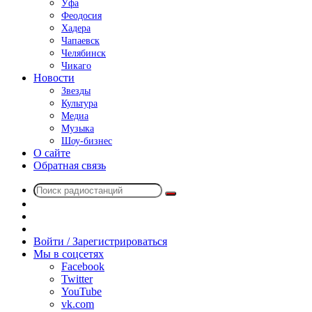
Уфа
Феодосия
Хадера
Чапаевск
Челябинск
Чикаго
Новости
Звезды
Культура
Медиа
Музыка
Шоу-бизнес
О сайте
Обратная связь
Поиск
Switch
радиостанций
skin
Sidebar
Случайное
радио
Войти / Зарегистрироваться
Мы в соцсетях
Facebook
Twitter
YouTube
vk.com