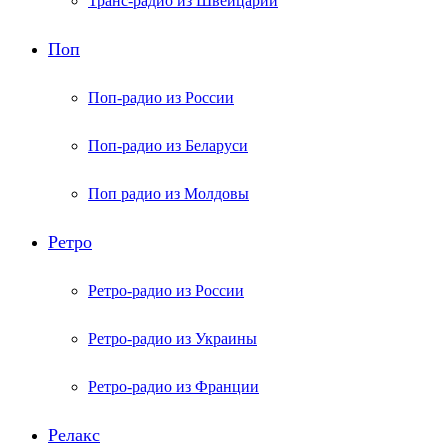
Транс-радио из Швейцарии
Поп
Поп-радио из России
Поп-радио из Беларуси
Поп радио из Молдовы
Ретро
Ретро-радио из России
Ретро-радио из Украины
Ретро-радио из Франции
Релакс