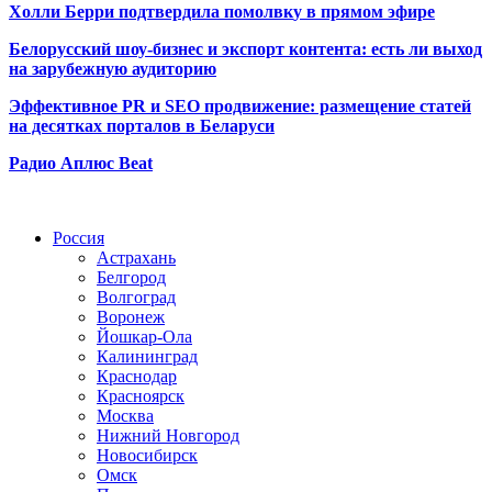
Холли Берри подтвердила помолвк
у в прямом эфире
Белорусский шоу-бизнес и экспорт контента: есть ли выход
на зарубежную аудиторию
Эффективное PR и SEO продвижение:
размещение статей
на десятках порталов в Беларуси
Радио Аплюс Beat
Радио по странам
Россия
Астрахань
Белгород
Волгоград
Воронеж
Йошкар-Ола
Калининград
Краснодар
Красноярск
Москва
Нижний Новгород
Новосибирск
Омск