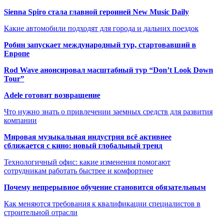
Sienna Spiro стала главной героиней New Music Daily
Какие автомобили подходят для города и дальних поездок
Робин запускает международный тур, стартовавший в
Европе
Rod Wave анонсировал масштабный тур “Don’t Look Down
Tour”
Adele готовит возвращение
Что нужно знать о привлечении заемных средств для развития
компании
Мировая музыкальная индустрия всё активнее
сближается с кино: новый глобальный тренд
Технологичный офис: какие изменения помогают
сотрудникам работать быстрее и комфортнее
Почему непрерывное обучение становится обязательным
Как меняются требования к квалификации специалистов в
строительной отрасли