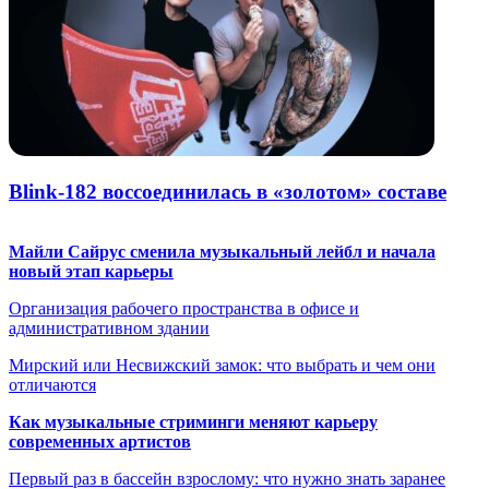
Blink-182 воссоединилась в «золотом» составе
Майли Сайрус сменила музыкальный лейбл и начала
новый этап карьеры
Организация рабочего пространства в офисе и
административном здании
Мирский или Несвижский замок: что выбрать и чем они
отличаются
Как музыкальные стриминги меняют карьеру
современных артистов
Первый раз в бассейн взрослому: что нужно знать заранее