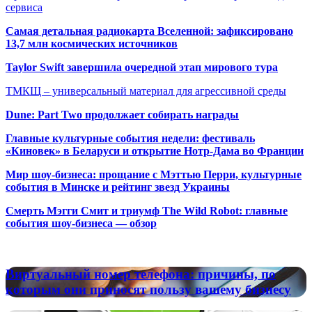
сервиса
Самая детальная радиокарта Вселенной: зафиксировано
13,7 млн космических источников
Taylor Swift завершила очередной этап мирового тура
ТМКЩ – универсальный материал для агрессивной среды
Dune: Part Two продолжает собирать награды
Главные культурные события недели: фестиваль
«Киновек» в Беларуси и открытие Нотр-Дама во Франции
Мир шоу-бизнеса: прощание с Мэттью Перри, культурные
события в Минске и рейтинг звезд Украины
Смерть Мэгги Смит и триумф The Wild Robot: главные
события шоу-бизнеса — обзор
Популярные радиостанции
Виртуальный
Виртуальный номер телефона: причины, по
номер
которым они приносят пользу вашему бизнесу
телефона:
причины,