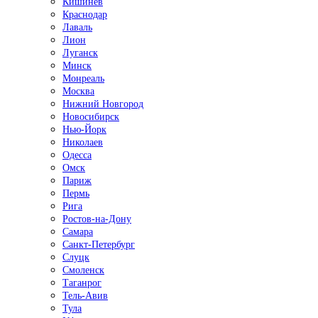
Кишинёв
Краснодар
Лаваль
Лион
Луганск
Минск
Монреаль
Москва
Нижний Новгород
Новосибирск
Нью-Йорк
Николаев
Одесса
Омск
Париж
Пермь
Рига
Ростов-на-Дону
Самара
Санкт-Петербург
Слуцк
Смоленск
Таганрог
Тель-Авив
Тула