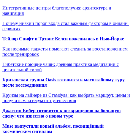
Интегративные центры благополучия: архитектура и
навигация
Почему низкий порог входа стал важным фактором в онлайн-
сервисах
Тейлор Свифт и Трэвис Келси поженились в Нью-Йорке
Как носимые гаджеты помогают следить за восстановлением
после тренировок
Тибетские поющие чаши: древняя практика медитации с
целительной силой
Британская группа Oasis готовится к масштабному туру
после воссоединения
Круизы на лайнере из Стамбула: как выбрать маршрут, цены и
получить максимум от путешествия
Джастин Бибер готовится к возвращению на большую
сцену: что известно о новом туре
Muse выпустили новый альбом, посвящённый
космическим сигналам