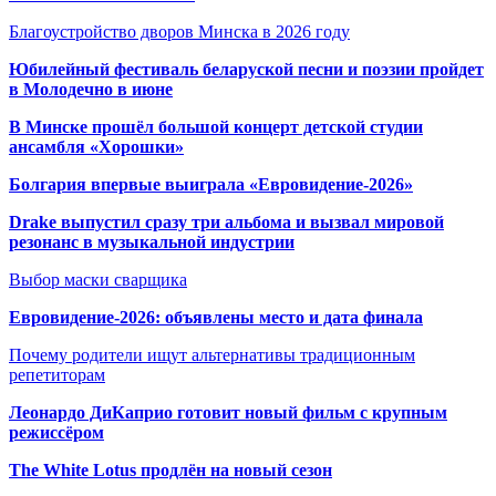
Благоустройство дворов Минска в 2026 году
Юбилейный фестиваль беларуской песни и поэзии пройдет
в Молодечно в июне
В Минске прошёл большой концерт детской студии
ансамбля «Хорошки»
Болгария впервые выиграла «Евровидение-2026»
Drake выпустил сразу три альбома и вызвал мировой
резонанс в музыкальной индустрии
Выбор маски сварщика
Евровидение-2026: объявлены место и дата финала
Почему родители ищут альтернативы традиционным
репетиторам
Леонардо ДиКаприо готовит новый фильм с крупным
режиссёром
The White Lotus продлён на новый сезон