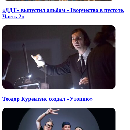
«ДДТ» выпустил альбом «Творчество в пустоте.
Часть 2»
Теодор Курентзис создал «Утопию»