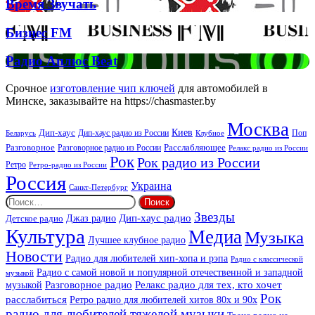
Время
Время Звучать
Спірс
Звучать
Бизнес
Бизнес FM
FM
Радио
Радио Аплюс Beat
Аплюс
Beat
Срочное
изготовление чип ключей
для автомобилей в
Минске, заказывайте на https://chasmaster.by
Москва
Киев
Дип-хаус
Дип-хаус радио из России
Клубное
Поп
Беларусь
Разговорное
Расслабляющее
Разговорное радио из России
Релакс радио из России
Рок
Рок радио из России
Ретро
Ретро-радио из России
Россия
Украина
Санкт-Петербург
Найти:
Звезды
Дип-хаус радио
Джаз радио
Детское радио
Культура
Медиа
Музыка
Лучшее клубное радио
Новости
Радио для любителей хип-хопа и рэпа
Радио с классической
Радио с самой новой и популярной отечественной и западной
музыкой
музыкой
Разговорное радио
Релакс радио для тех, кто хочет
Рок
расслабиться
Ретро радио для любителей хитов 80х и 90х
радио для любителей тяжелой музыки