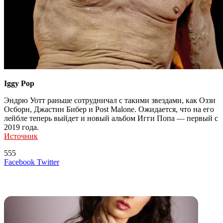
Iggy Pop
Эндрю Уотт раньше сотрудничал с такими звездами, как Оззи
Осборн, Джастин Бибер и Post Malone. Ожидается, что на его
лейбле теперь выйдет и новый альбом Игги Попа — первый с
2019 года.
Источник
555
LinkedIn
Tumblr
Reddit
Вконтакте
Одноклассники
Skype
Messenger
Messenger
WhatsApp
Telegram
Viber
Line
Поделиться
Печатать
Facebook
Twitter
через
электронную
Похожие радио
почту