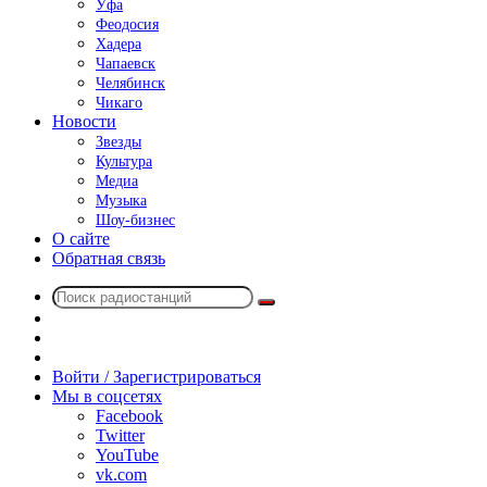
Уфа
Феодосия
Хадера
Чапаевск
Челябинск
Чикаго
Новости
Звезды
Культура
Медиа
Музыка
Шоу-бизнес
О сайте
Обратная связь
Поиск
Switch
радиостанций
skin
Sidebar
Случайное
радио
Войти / Зарегистрироваться
Мы в соцсетях
Facebook
Twitter
YouTube
vk.com