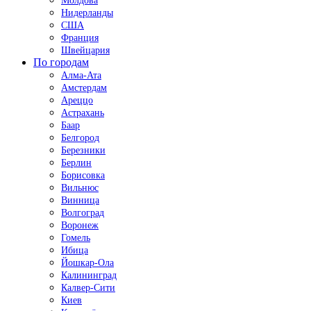
Молдова
Нидерланды
США
Франция
Швейцария
По городам
Алма-Ата
Амстердам
Ареццо
Астрахань
Баар
Белгород
Березники
Берлин
Борисовка
Вильнюс
Винница
Волгоград
Воронеж
Гомель
Ибица
Йошкар-Ола
Калининград
Калвер-Сити
Киев