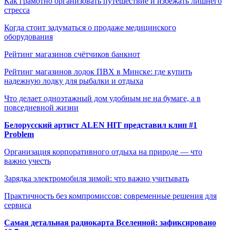
Как грамотно организовать путешествие и избежать лишнего
стресса
Когда стоит задуматься о продаже медицинского
оборудования
Рейтинг магазинов счётчиков банкнот
Рейтинг магазинов лодок ПВХ в Минске: где купить
надежную лодку для рыбалки и отдыха
Что делает одноэтажный дом удобным не на бумаге, а в
повседневной жизни
Белорусский артист ALEN HIT представил клип #1
Problem
Организация корпоративного отдыха на природе — что
важно учесть
Зарядка электромобиля зимой: что важно учитывать
Практичность без компромиссов: современные решения для
сервиса
Самая детальная радиокарта Вселенной: зафиксировано