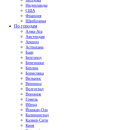
Молдова
Нидерланды
США
Франция
Швейцария
По городам
Алма-Ата
Амстердам
Ареццо
Астрахань
Баар
Белгород
Березники
Берлин
Борисовка
Вильнюс
Винница
Волгоград
Воронеж
Гомель
Ибица
Йошкар-Ола
Калининград
Калвер-Сити
Киев