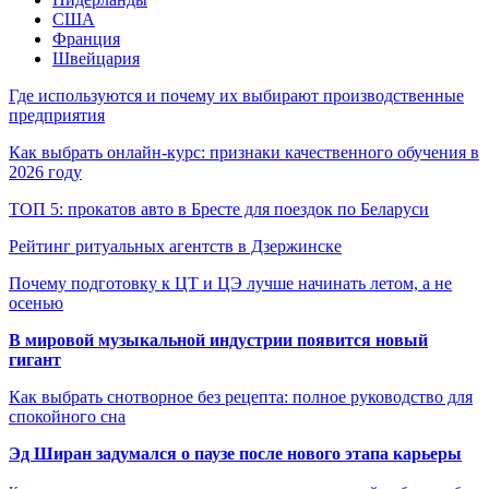
США
Франция
Швейцария
Где используются и почему их выбирают производственные
предприятия
Как выбрать онлайн-курс: признаки качественного обучения в
2026 году
ТОП 5: прокатов авто в Бресте для поездок по Беларуси
Рейтинг ритуальных агентств в Дзержинске
Почему подготовку к ЦТ и ЦЭ лучше начинать летом, а не
осенью
В мировой музыкальной индустрии появится новый
гигант
Как выбрать снотворное без рецепта: полное руководство для
спокойного сна
Эд Ширан задумался о паузе после нового этапа карьеры