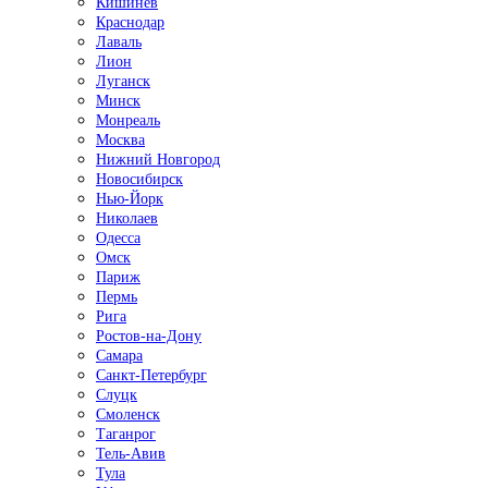
Кишинёв
Краснодар
Лаваль
Лион
Луганск
Минск
Монреаль
Москва
Нижний Новгород
Новосибирск
Нью-Йорк
Николаев
Одесса
Омск
Париж
Пермь
Рига
Ростов-на-Дону
Самара
Санкт-Петербург
Слуцк
Смоленск
Таганрог
Тель-Авив
Тула