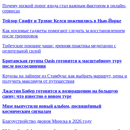
Почему низкий порог входа стал важным фактором в онлайн-
сервисах
Тейлор Свифт и Трэвис Келси поженились в Нью-Йорке
Как носимые гаджеты помогают следить за восстановлением
после тренировок
Тибетские поющие чаши: древняя практика медитации с
целительной силой
Британская группа Oasis готовится к масштабному туру
после воссоединения
Круизы на лайнере из Стамбула: как выбрать маршрут, цены и
получить максимум от путешествия
Джастин Бибер готовится к возвращению на большую
сцену: что известно о новом туре
Muse выпустили новый альбом, посвящённый
космическим сигналам
Благоустройство дворов Минска в 2026 году