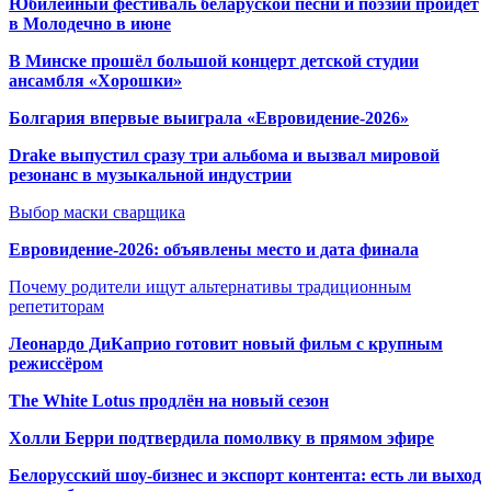
Юбилейный фестиваль беларуской песни и поэзии пройдет
в Молодечно в июне
В Минске прошёл большой концерт детской студии
ансамбля «Хорошки»
Болгария впервые выиграла «Евровидение-2026»
Drake выпустил сразу три альбома и вызвал мировой
резонанс в музыкальной индустрии
Выбор маски сварщика
Евровидение-2026: объявлены место и дата финала
Почему родители ищут альтернативы традиционным
репетиторам
Леонардо ДиКаприо готовит новый фильм с крупным
режиссёром
The White Lotus продлён на новый сезон
Холли Берри подтвердила помолвк
у в прямом эфире
Белорусский шоу-бизнес и экспорт контента: есть ли выход