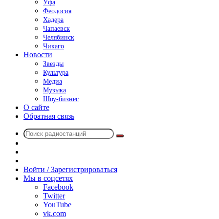
Уфа
Феодосия
Хадера
Чапаевск
Челябинск
Чикаго
Новости
Звезды
Культура
Медиа
Музыка
Шоу-бизнес
О сайте
Обратная связь
Поиск
Switch
радиостанций
skin
Sidebar
Случайное
радио
Войти / Зарегистрироваться
Мы в соцсетях
Facebook
Twitter
YouTube
vk.com