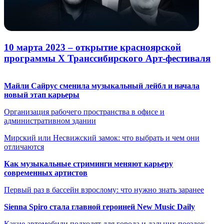
10 марта 2023 – открытие красноярской
программы X Транссибирского Арт-фестиваля
Майли Сайрус сменила музыкальный лейбл и начала
новый этап карьеры
Организация рабочего пространства в офисе и
административном здании
Мирский или Несвижский замок: что выбрать и чем они
отличаются
Как музыкальные стриминги меняют карьеру
современных артистов
Первый раз в бассейн взрослому: что нужно знать заранее
Sienna Spiro стала главной героиней New Music Daily
Какие автомобили подходят для города и дальних поездок