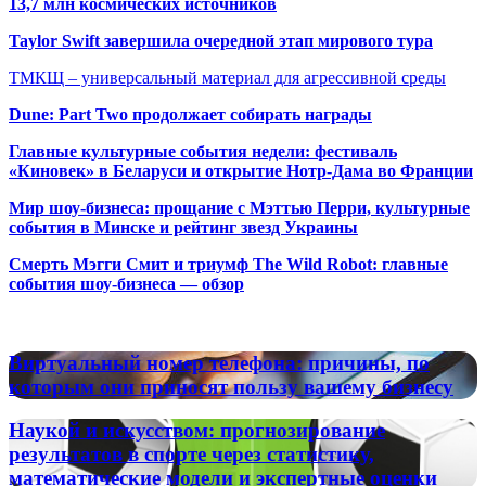
13,7 млн космических источников
Taylor Swift завершила очередной этап мирового тура
ТМКЩ – универсальный материал для агрессивной среды
Dune: Part Two продолжает собирать награды
Главные культурные события недели: фестиваль
«Киновек» в Беларуси и открытие Нотр-Дама во Франции
Мир шоу-бизнеса: прощание с Мэттью Перри, культурные
события в Минске и рейтинг звезд Украины
Смерть Мэгги Смит и триумф The Wild Robot: главные
события шоу-бизнеса — обзор
Популярные радиостанции
Виртуальный
Виртуальный номер телефона: причины, по
номер
которым они приносят пользу вашему бизнесу
телефона:
причины,
Наукой
Наукой и искусством: прогнозирование
по
и
результатов в спорте через статистику,
которым
искусством:
математические модели и экспертные оценки
они
прогнозирование