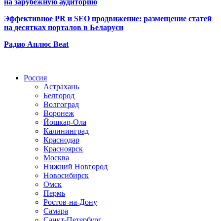
на зарубежную аудиторию
Эффективное PR и SEO продвижение:
размещение статей
на десятках порталов в Беларуси
Радио Аплюс Beat
Радио по странам
Россия
Астрахань
Белгород
Волгоград
Воронеж
Йошкар-Ола
Калининград
Краснодар
Красноярск
Москва
Нижний Новгород
Новосибирск
Омск
Пермь
Ростов-на-Дону
Самара
Санкт-Петербург