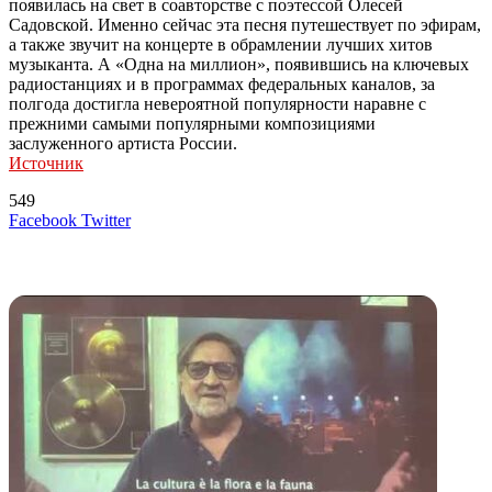
появилась на свет в соавторстве с поэтессой Олесей
Садовской. Именно сейчас эта песня путешествует по эфирам,
а также звучит на концерте в обрамлении лучших хитов
музыканта. А «Одна на миллион», появившись на ключевых
радиостанциях и в программах федеральных каналов, за
полгода достигла невероятной популярности наравне с
прежними самыми популярными композициями
заслуженного артиста России.
Источник
549
LinkedIn
Tumblr
Reddit
Вконтакте
Одноклассники
Skype
Messenger
Messenger
WhatsApp
Telegram
Viber
Line
Поделиться
Печатать
Facebook
Twitter
через
электронную
Похожие радио
почту