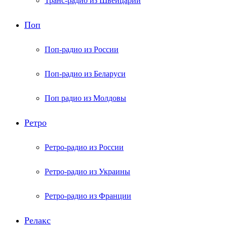
Транс-радио из Швейцарии
Поп
Поп-радио из России
Поп-радио из Беларуси
Поп радио из Молдовы
Ретро
Ретро-радио из России
Ретро-радио из Украины
Ретро-радио из Франции
Релакс