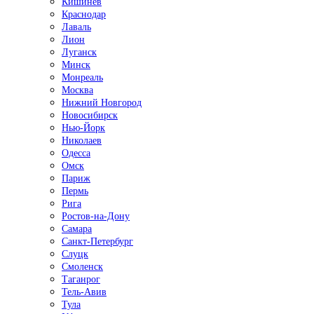
Кишинёв
Краснодар
Лаваль
Лион
Луганск
Минск
Монреаль
Москва
Нижний Новгород
Новосибирск
Нью-Йорк
Николаев
Одесса
Омск
Париж
Пермь
Рига
Ростов-на-Дону
Самара
Санкт-Петербург
Слуцк
Смоленск
Таганрог
Тель-Авив
Тула