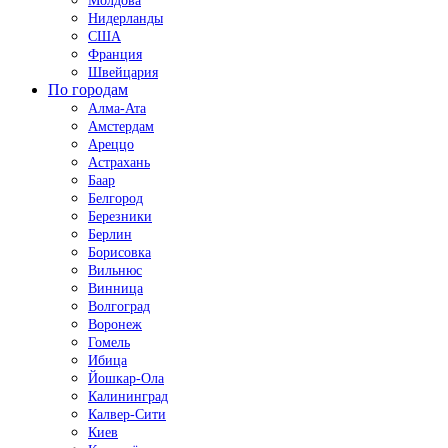
Молдова
Нидерланды
США
Франция
Швейцария
По городам
Алма-Ата
Амстердам
Ареццо
Астрахань
Баар
Белгород
Березники
Берлин
Борисовка
Вильнюс
Винница
Волгоград
Воронеж
Гомель
Ибица
Йошкар-Ола
Калининград
Калвер-Сити
Киев