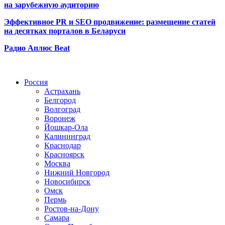
на зарубежную аудиторию
Эффективное PR и SEO продвижение:
размещение статей
на десятках порталов в Беларуси
Радио Аплюс Beat
Радио по странам
Россия
Астрахань
Белгород
Волгоград
Воронеж
Йошкар-Ола
Калининград
Краснодар
Красноярск
Москва
Нижний Новгород
Новосибирск
Омск
Пермь
Ростов-на-Дону
Самара