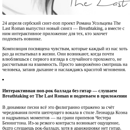
24 апреля сербский синт-поп проект Романа Усольцева The
Last Roman выпустил новый сингл — Breathtaking, а вместе с
ним интерактивное приложение для тех, кто захочет
подпевать новинке.
Композиция посвящена чувствам, которые каждый из нас хоть
раз да испытывал в жизни. Они возникают, когда почти
влюбляешься с первого взгляда в случайного прохожего, не
рассчитывая на взаимность. Просто заворожённо смотришь на
человека, затаив дыхание и наслаждаясь красотой мгновения.
Интерактивная поп-рок баллада без гитар — слушаем
Breathtaking от The Last Roman и подпеваем в приложении
В динамике песни всё это филигранно отражено за счёт
чередования почти шепчущего вокала в стиле Леонарда Коэна
и надрывных моментов — на грани припевов Честера
Беннигтона. Из-за резкого контраста возникает ощущение,
будто слушаешь рок-балладу, хотя в аранжировке нет гитар.