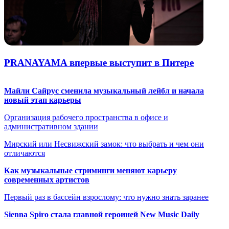
PRANAYAMA впервые выступит в Питере
Майли Сайрус сменила музыкальный лейбл и начала
новый этап карьеры
Организация рабочего пространства в офисе и
административном здании
Мирский или Несвижский замок: что выбрать и чем они
отличаются
Как музыкальные стриминги меняют карьеру
современных артистов
Первый раз в бассейн взрослому: что нужно знать заранее
Sienna Spiro стала главной героиней New Music Daily