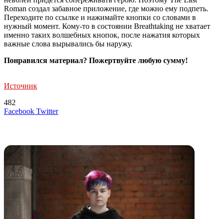
Roman создал забавное приложение, где можно ему подпеть.
Переходите по ссылке и нажимайте кнопки со словами в
нужный момент. Кому-то в состоянии Breathtaking не хватает
именно таких волшебных кнопок, после нажатия которых
важные слова вырывались бы наружу.
Понравился материал? Пожертвуйте любую сумму!
Источник
482
LinkedIn
Tumblr
Reddit
Вконтакте
Одноклассники
Skype
Messenger
Messenger
WhatsApp
Telegram
Viber
Line
Поделиться
Печатать
Facebook
Twitter
через
электронную
Похожие радио
почту