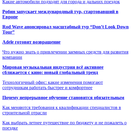
Какие автомобили подходят для города и дальних поездок
Робин запускает международный тур, стартовавший в
Европе
Rod Wave анонсировал масштабный тур “Don’t Look Down
Tour”
Adele готовит возвращение
Что нужно знать о привлечении заемных средств для развития
компании
Мировая музыкальная индустрия всё активнее
сближается с кино: новый глобальный тренд
Технологичный офис: какие изменения помогают
сотрудникам работать быстрее и комфортнее
Почему непрерывное обучение становится обязательным
Как меняются требования к квалификации специалистов в
строительной отрасли
Как выбрать летнее путешествие по бюджету и не пожалеть о
поездке