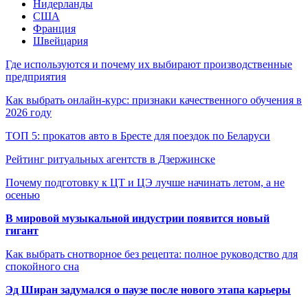
Нидерланды
США
Франция
Швейцария
Где используются и почему их выбирают производственные
предприятия
Как выбрать онлайн-курс: признаки качественного обучения в
2026 году
ТОП 5: прокатов авто в Бресте для поездок по Беларуси
Рейтинг ритуальных агентств в Дзержинске
Почему подготовку к ЦТ и ЦЭ лучше начинать летом, а не
осенью
В мировой музыкальной индустрии появится новый
гигант
Как выбрать снотворное без рецепта: полное руководство для
спокойного сна
Эд Ширан задумался о паузе после нового этапа карьеры