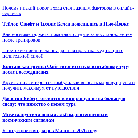
Почему низкий порог входа стал важным фактором в онлайн-
сервисах
Тейлор Свифт и Трэвис Келси поженились в Нью-Йорке
Как носимые гаджеты помогают следить за восстановлением
после тренировок
Тибетские поющие чаши: древняя практика медитации с
целительной силой
Британская группа Oasis готовится к масштабному туру
после воссоединения
Круизы на лайнере из Стамбула: как выбрать маршрут, цены и
получить максимум от путешествия
Джастин Бибер готовится к возвращению на большую
сцену: что известно о новом туре
Muse выпустили новый альбом, посвящённый
космическим сигналам
Благоустройство дворов Минска в 2026 году