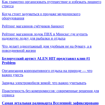
Как грамотно организовать путешествие и избежать лишнего
стресса
Когда стоит задуматься о продаже медицинского
оборудования
Рейтинг магазинов счётчиков банкнот
Рейтинг магазинов лодок ПВХ в Минске: где купить
надежную лодку для рыбалки и отдыха
Что делает одноэтажный дом удобным не на бумаге, а в
повседневной жизни
Белорусский артист ALEN HIT представил клип #1
Problem
Организация корпоративного отдыха на природе — что
важно учесть
Зарядка электромобиля зимой: что важно учитывать
Практичность без компромиссов: современные решения для
сервиса
Самая детальная радиокарта Вселенной: зафиксировано