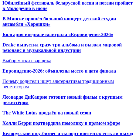
Юбилейный фестиваль беларуской песни и поэзии пройдет
в Молодечно в июне
В Минске прошёл большой концерт детской студии
ансамбля «Хорошки»
Болгария впервые выиграла «Евровидение-2026»
Drake выпустил сразу три альбома и вызвал мировой
резонанс в музыкальной индустрии
Выбор маски сварщика
Евровидение-2026: объявлены место и дата финала
Почему родители ищут альтернативы традиционным
репетиторам
Леонардо ДиКаприо готовит новый фильм с крупным
режиссёром
The White Lotus продлён на новый сезон
Холли Берри подтвердила помолвк
у в прямом эфире
Белорусский шоу-бизнес и экспорт контента: есть ли выход