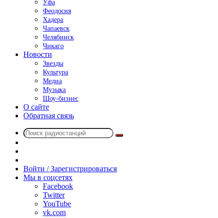
Уфа
Феодосия
Хадера
Чапаевск
Челябинск
Чикаго
Новости
Звезды
Культура
Медиа
Музыка
Шоу-бизнес
О сайте
Обратная связь
Поиск
Switch
радиостанций
skin
Sidebar
Случайное
радио
Войти / Зарегистрироваться
Мы в соцсетях
Facebook
Twitter
YouTube
vk.com