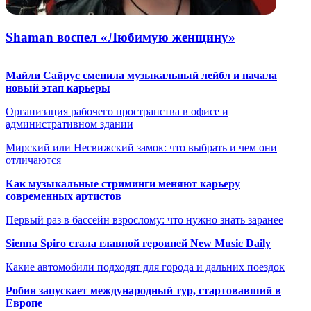
Shaman воспел «Любимую женщину»
Майли Сайрус сменила музыкальный лейбл и начала
новый этап карьеры
Организация рабочего пространства в офисе и
административном здании
Мирский или Несвижский замок: что выбрать и чем они
отличаются
Как музыкальные стриминги меняют карьеру
современных артистов
Первый раз в бассейн взрослому: что нужно знать заранее
Sienna Spiro стала главной героиней New Music Daily
Какие автомобили подходят для города и дальних поездок
Робин запускает международный тур, стартовавший в
Европе