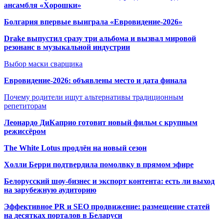
ансамбля «Хорошки»
Болгария впервые выиграла «Евровидение-2026»
Drake выпустил сразу три альбома и вызвал мировой
резонанс в музыкальной индустрии
Выбор маски сварщика
Евровидение-2026: объявлены место и дата финала
Почему родители ищут альтернативы традиционным
репетиторам
Леонардо ДиКаприо готовит новый фильм с крупным
режиссёром
The White Lotus продлён на новый сезон
Холли Берри подтвердила помолвк
у в прямом эфире
Белорусский шоу-бизнес и экспорт контента: есть ли выход
на зарубежную аудиторию
Эффективное PR и SEO продвижение:
размещение статей
на десятках порталов в Беларуси