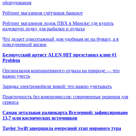
оборудования
Рейтинг магазинов счётчиков банкнот
Рейтинг магазинов лодок ПВХ в Минске: где купить
надежную лодку для рыбалки и отдыха
Что делает одноэтажный дом удобным не на бумаге, а в
повседневной жизни
Белорусский артист ALEN HIT представил клип #1
Problem
Организация корпоративного отдыха на природе — что
важно учесть
Зарядка электромобиля зимой: что важно учитывать
Практичность без компромиссов: современные решения для
сервиса
Самая детальная радиокарта Вселенной: зафиксировано
13,7 млн космических источников
Taylor Swift завершила очередной этап мирового тура