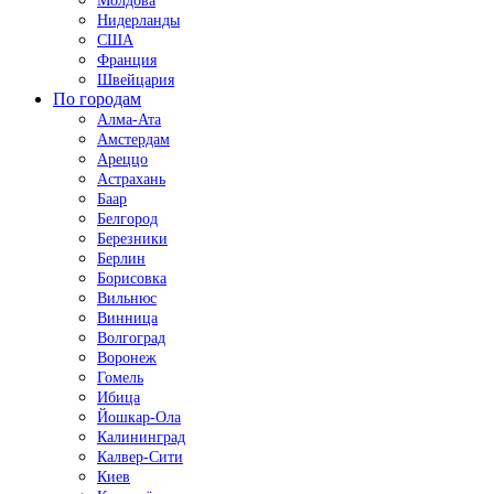
Молдова
Нидерланды
США
Франция
Швейцария
По городам
Алма-Ата
Амстердам
Ареццо
Астрахань
Баар
Белгород
Березники
Берлин
Борисовка
Вильнюс
Винница
Волгоград
Воронеж
Гомель
Ибица
Йошкар-Ола
Калининград
Калвер-Сити
Киев