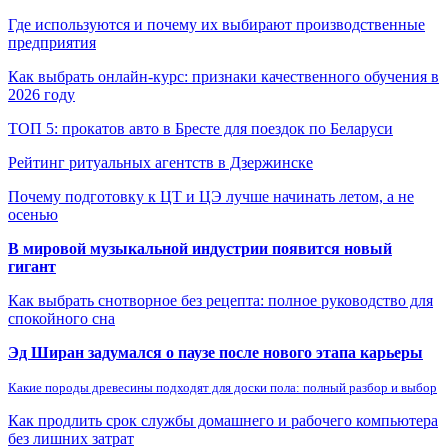
Где используются и почему их выбирают производственные
предприятия
Как выбрать онлайн-курс: признаки качественного обучения в
2026 году
ТОП 5: прокатов авто в Бресте для поездок по Беларуси
Рейтинг ритуальных агентств в Дзержинске
Почему подготовку к ЦТ и ЦЭ лучше начинать летом, а не
осенью
В мировой музыкальной индустрии появится новый
гигант
Как выбрать снотворное без рецепта: полное руководство для
спокойного сна
Эд Ширан задумался о паузе после нового этапа карьеры
Какие породы древесины подходят для доски пола: полный разбор и выбор
Как продлить срок службы домашнего и рабочего компьютера
без лишних затрат