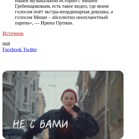
нашей музыкальной истории с Мишей
Гребенщиковым, есть такое видео, где моим
голосом поёт экстра-неординарная девушка, а
голосом Миши – абсолютно инопланетный
парень», — Ирина Ортман.
Источник
668
LinkedIn
Tumblr
Reddit
Вконтакте
Одноклассники
Skype
Messenger
Messenger
WhatsApp
Telegram
Viber
Line
Поделиться
Печатать
Facebook
Twitter
через
электронную
Похожие радио
почту