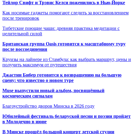
Тейлор Свифт и Трэвис Келси поженились в Нью-Йорке
Как носимые гаджеты помогают следить за восстановлением
после тренировок
Тибетские поющие чаши: древняя практика медитации с
целительной силой
Британская группа Oasis готовится к масштабному туру
после воссоединения
Круизы на лайнере из Стамбула: как выбрать маршрут, цены и
получить максимум от путешествия
Джастин Бибер готовится к возвращению на большую
сцену: что известно о новом туре
Muse выпустили новый альбом, посвящённый
космическим сигналам
Благоустройство дворов Минска в 2026 году
Юбилейный фестиваль беларуской песни и поэзии пройдет
в Молодечно в июне
В Минске прошёл большой концерт детской студии