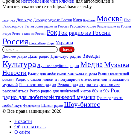
Срочное
изготовление чип ключей
для автомобилей в
Минске, заказывайте на https://chasmaster.by
Москва
Киев
Дип-хаус
Дип-хаус радио из России
Клубное
Поп
Беларусь
Разговорное
Расслабляющее
Разговорное радио из России
Релакс радио из России
Рок
Рок радио из России
Ретро
Ретро-радио из России
Россия
Украина
Санкт-Петербург
Найти:
Звезды
Дип-хаус радио
Джаз радио
Детское радио
Культура
Медиа
Музыка
Лучшее клубное радио
Новости
Радио для любителей хип-хопа и рэпа
Радио с классической
Радио с самой новой и популярной отечественной и западной
музыкой
музыкой
Разговорное радио
Релакс радио для тех, кто хочет
Рок
расслабиться
Ретро радио для любителей хитов 80х и 90х
радио для любителей тяжелой музыки
Транс-радио на
Шоу-бизнес
любой вкус
Шансон радио
Фолк радио
© Все права защищены 2026
Новости
Обратная связь
О сайте