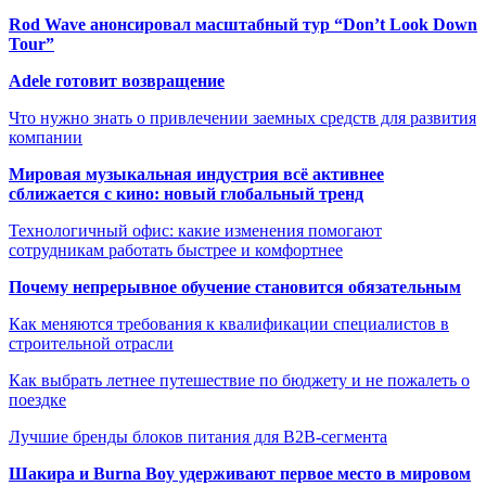
Rod Wave анонсировал масштабный тур “Don’t Look Down
Tour”
Adele готовит возвращение
Что нужно знать о привлечении заемных средств для развития
компании
Мировая музыкальная индустрия всё активнее
сближается с кино: новый глобальный тренд
Технологичный офис: какие изменения помогают
сотрудникам работать быстрее и комфортнее
Почему непрерывное обучение становится обязательным
Как меняются требования к квалификации специалистов в
строительной отрасли
Как выбрать летнее путешествие по бюджету и не пожалеть о
поездке
Лучшие бренды блоков питания для B2B-сегмента
Шакира и Burna Boy удерживают первое место в мировом