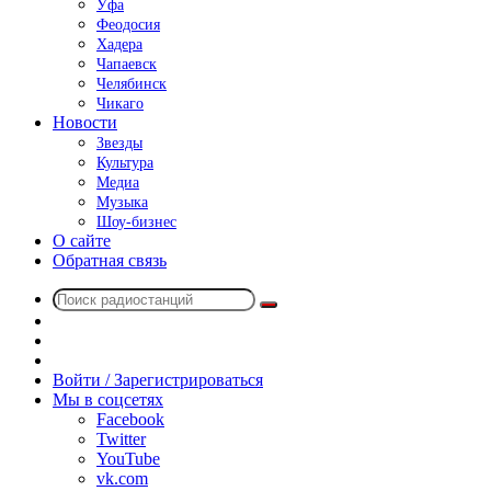
Уфа
Феодосия
Хадера
Чапаевск
Челябинск
Чикаго
Новости
Звезды
Культура
Медиа
Музыка
Шоу-бизнес
О сайте
Обратная связь
Поиск
Switch
радиостанций
skin
Sidebar
Случайное
радио
Войти / Зарегистрироваться
Мы в соцсетях
Facebook
Twitter
YouTube
vk.com