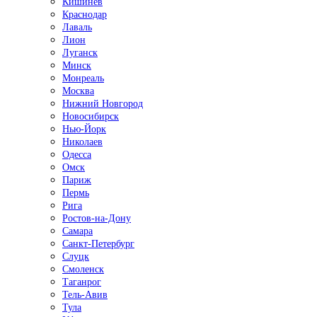
Кишинёв
Краснодар
Лаваль
Лион
Луганск
Минск
Монреаль
Москва
Нижний Новгород
Новосибирск
Нью-Йорк
Николаев
Одесса
Омск
Париж
Пермь
Рига
Ростов-на-Дону
Самара
Санкт-Петербург
Слуцк
Смоленск
Таганрог
Тель-Авив
Тула