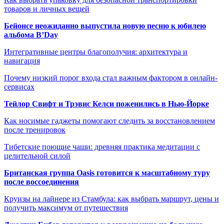
товаров и личных вещей
Бейонсе неожиданно выпустила новую песню к юбилею
альбома B’Day
Интегративные центры благополучия: архитектура и
навигация
Почему низкий порог входа стал важным фактором в онлайн-
сервисах
Тейлор Свифт и Трэвис Келси поженились в Нью-Йорке
Как носимые гаджеты помогают следить за восстановлением
после тренировок
Тибетские поющие чаши: древняя практика медитации с
целительной силой
Британская группа Oasis готовится к масштабному туру
после воссоединения
Круизы на лайнере из Стамбула: как выбрать маршрут, цены и
получить максимум от путешествия