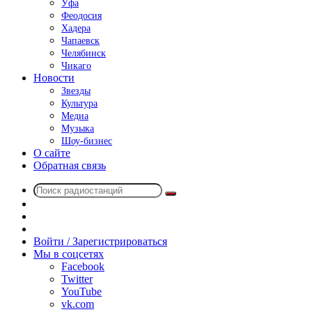
Уфа
Феодосия
Хадера
Чапаевск
Челябинск
Чикаго
Новости
Звезды
Культура
Медиа
Музыка
Шоу-бизнес
О сайте
Обратная связь
Поиск
Switch
радиостанций
skin
Sidebar
Случайное
радио
Войти / Зарегистрироваться
Мы в соцсетях
Facebook
Twitter
YouTube
vk.com