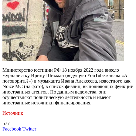
Министерство юстиции РФ 18 ноября 2022 года внесло
журналистку Ирину Шихман (ведущую YouTube-канала «А
поговорить?») и музыканта Ивана Алексеева, известного как
Noize MC (на фото), в список физлиц, выполняющих функции
иностранных агентов. По данным ведомства, они
осуществляют политическую деятельность и имеют
иностранные источники финансирования.
Источник
577
LinkedIn
Tumblr
Reddit
Вконтакте
Одноклассники
Skype
Messenger
Messenger
WhatsApp
Telegram
Viber
Line
Поделиться
Печатать
Facebook
Twitter
через