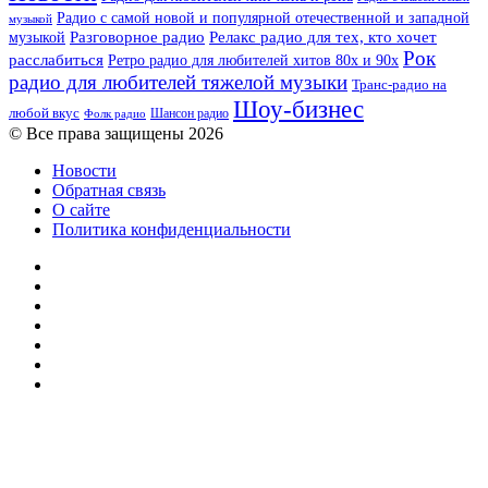
Радио с самой новой и популярной отечественной и западной
музыкой
музыкой
Разговорное радио
Релакс радио для тех, кто хочет
Рок
расслабиться
Ретро радио для любителей хитов 80х и 90х
радио для любителей тяжелой музыки
Транс-радио на
Шоу-бизнес
любой вкус
Шансон радио
Фолк радио
© Все права защищены 2026
Новости
Обратная связь
О сайте
Политика конфиденциальности
Facebook
Twitter
YouTube
vk.com
Одноклассники
Telegram
RSS
Кнопка
«Наверх»