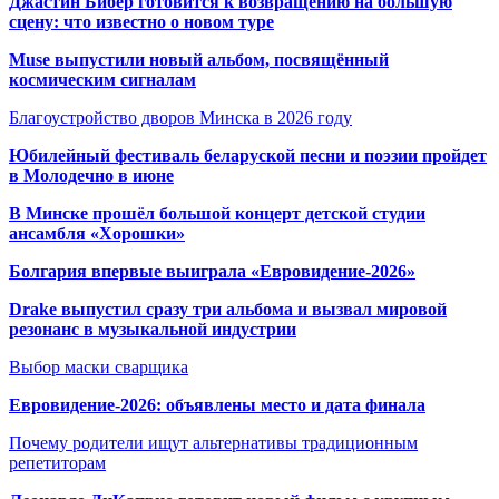
Джастин Бибер готовится к возвращению на большую
сцену: что известно о новом туре
Muse выпустили новый альбом, посвящённый
космическим сигналам
Благоустройство дворов Минска в 2026 году
Юбилейный фестиваль беларуской песни и поэзии пройдет
в Молодечно в июне
В Минске прошёл большой концерт детской студии
ансамбля «Хорошки»
Болгария впервые выиграла «Евровидение-2026»
Drake выпустил сразу три альбома и вызвал мировой
резонанс в музыкальной индустрии
Выбор маски сварщика
Евровидение-2026: объявлены место и дата финала
Почему родители ищут альтернативы традиционным
репетиторам