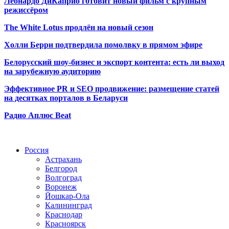
Леонардо ДиКаприо готовит новый фильм с крупным
режиссёром
The White Lotus продлён на новый сезон
Холли Берри подтвердила помолвк
у в прямом эфире
Белорусский шоу-бизнес и экспорт контента: есть ли выход
на зарубежную аудиторию
Эффективное PR и SEO продвижение:
размещение статей
на десятках порталов в Беларуси
Радио Аплюс Beat
Радио по странам
Россия
Астрахань
Белгород
Волгоград
Воронеж
Йошкар-Ола
Калининград
Краснодар
Красноярск