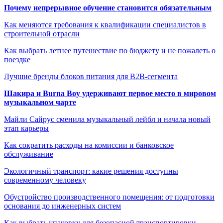
Почему непрерывное обучение становится обязательным
Как меняются требования к квалификации специалистов в
строительной отрасли
Как выбрать летнее путешествие по бюджету и не пожалеть о
поездке
Лучшие бренды блоков питания для B2B-сегмента
Шакира и Burna Boy удерживают первое место в мировом
музыкальном чарте
Майли Сайрус сменила музыкальный лейбл и начала новый
этап карьеры
Как сократить расходы на комиссии и банковское
обслуживание
Экологичный транспорт: какие решения доступны
современному человеку
Обустройство производственного помещения: от подготовки
основания до инженерных систем
Как выбрать упаковку для безопасной транспортировки