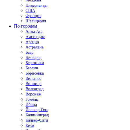
Молдова
Нидерланды
США
Франция
Швейцария
По городам
Алма-Ата
Амстердам
Ареццо
Астрахань
Баар
Белгород
Березники
Берлин
Борисовка
Вильнюс
Винница
Волгоград
Воронеж
Гомель
Ибица
Йошкар-Ола
Калининград
Калвер-Сити
Киев