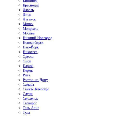
Кишинёв
Краснодар
Лаваль
Лион
Луганск
Минск
Монреаль
Москва
Нижний Новгород
Новосибирск
Нью-Йорк
Николаев
Одесса
Омск
Париж
Пермь
Рига
Ростов-на-Дону
Самара
Санкт-Петербург
Слуцк
Смоленск
Таганрог
Тель-Авив
Тула