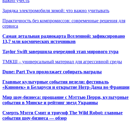
важно учесть
Зарядка электромобиля зимой: что важно учитывать
Практичность без компромиссов: современные решения для
сервиса
Самая детальная радиокарта Вселенной: зафиксировано
13,7 млн космических источников
Taylor Swift завершила очередной этап мирового тура
ТМКЩ – универсальный материал для агрессивной среды
Dune: Part Two продолжает собирать награды
Главные культурные события недели: фестиваль
«Киновек» в Беларуси и открытие Нотр-Дама во Франции
Мир шоу-бизнеса: прощание с Мэттью Перри, культурные
события в Минске и рейтинг звезд Украины
Смерть Мэгги Смит и триумф The Wild Robot: главные
события шоу-бизнеса — обзор
Популярные радиостанции