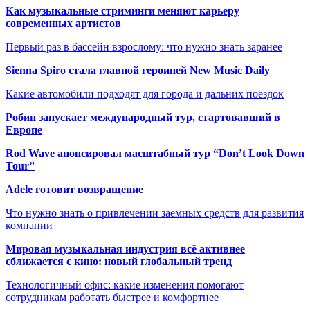
Как музыкальные стриминги меняют карьеру
современных артистов
Первый раз в бассейн взрослому: что нужно знать заранее
Sienna Spiro стала главной героиней New Music Daily
Какие автомобили подходят для города и дальних поездок
Робин запускает международный тур, стартовавший в
Европе
Rod Wave анонсировал масштабный тур “Don’t Look Down
Tour”
Adele готовит возвращение
Что нужно знать о привлечении заемных средств для развития
компании
Мировая музыкальная индустрия всё активнее
сближается с кино: новый глобальный тренд
Технологичный офис: какие изменения помогают
сотрудникам работать быстрее и комфортнее