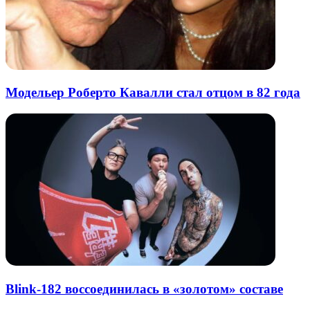
Модельер Роберто Кавалли стал отцом в 82 года
Blink-182 воссоединилась в «золотом» составе