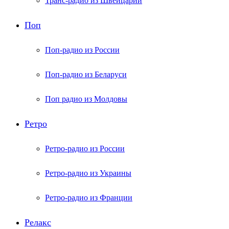
Транс-радио из Швейцарии
Поп
Поп-радио из России
Поп-радио из Беларуси
Поп радио из Молдовы
Ретро
Ретро-радио из России
Ретро-радио из Украины
Ретро-радио из Франции
Релакс