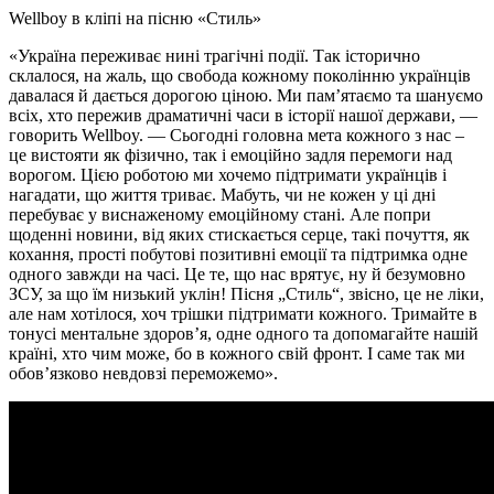
Wellboy в кліпі на пісню «Стиль»
«Україна переживає нині трагічні події. Так історично
склалося, на жаль, що свобода кожному поколінню українців
давалася й дається дорогою ціною. Ми пам’ятаємо та шануємо
всіх, хто пережив драматичні часи в історії нашої держави, —
говорить Wellboy. — Сьогодні головна мета кожного з нас –
це вистояти як фізично, так і емоційно задля перемоги над
ворогом. Цією роботою ми хочемо підтримати українців і
нагадати, що життя триває. Мабуть, чи не кожен у ці дні
перебуває у виснаженому емоційному стані. Але попри
щоденні новини, від яких стискається серце, такі почуття, як
кохання, прості побутові позитивні емоції та підтримка одне
одного завжди на часі. Це те, що нас врятує, ну й безумовно
ЗСУ, за що їм низький уклін! Пісня „Стиль“, звісно, це не ліки,
але нам хотілося, хоч трішки підтримати кожного. Тримайте в
тонусі ментальне здоров’я, одне одного та допомагайте нашій
країні, хто чим може, бо в кожного свій фронт. І саме так ми
обов’язково невдовзі переможемо».