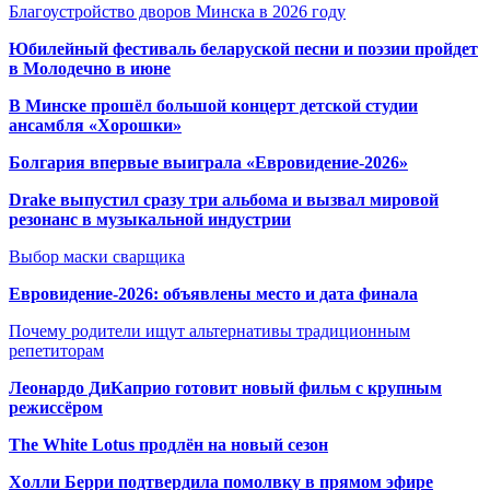
Благоустройство дворов Минска в 2026 году
Юбилейный фестиваль беларуской песни и поэзии пройдет
в Молодечно в июне
В Минске прошёл большой концерт детской студии
ансамбля «Хорошки»
Болгария впервые выиграла «Евровидение-2026»
Drake выпустил сразу три альбома и вызвал мировой
резонанс в музыкальной индустрии
Выбор маски сварщика
Евровидение-2026: объявлены место и дата финала
Почему родители ищут альтернативы традиционным
репетиторам
Леонардо ДиКаприо готовит новый фильм с крупным
режиссёром
The White Lotus продлён на новый сезон
Холли Берри подтвердила помолвк
у в прямом эфире