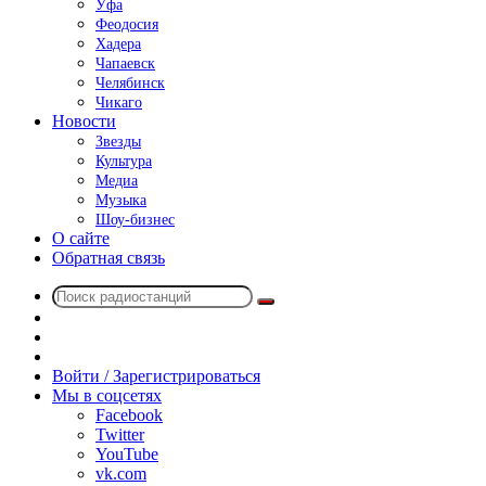
Уфа
Феодосия
Хадера
Чапаевск
Челябинск
Чикаго
Новости
Звезды
Культура
Медиа
Музыка
Шоу-бизнес
О сайте
Обратная связь
Поиск
Switch
радиостанций
skin
Sidebar
Случайное
радио
Войти / Зарегистрироваться
Мы в соцсетях
Facebook
Twitter
YouTube
vk.com