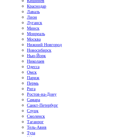
Кишинёв
Краснодар
Лаваль
Лион
Луганск
Минск
Монреаль
Москва
Нижний Новгород
Новосибирск
Нью-Йорк
Николаев
Одесса
Омск
Париж
Пермь
Рига
Ростов-на-Дону
Самара
Санкт-Петербург
Слуцк
Смоленск
Таганрог
Тель-Авив
Тула