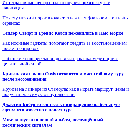
Интегративные центры благополучия: архитектура и
навигация
Почему низкий порог входа стал важным фактором в онлайн-
сервисах
Тейлор Свифт и Трэвис Келси поженились в Нью-Йорке
Как носимые гаджеты помогают следить за восстановлением
после тренировок
Тибетские поющие чаши: древняя практика медитации с
целительной силой
Британская группа Oasis готовится к масштабному туру
после воссоединения
Круизы на лайнере из Стамбула: как выбрать маршрут, цены и
получить максимум от путешествия
Джастин Бибер готовится к возвращению на большую
сцену: что известно о новом туре
Muse выпустили новый альбом, посвящённый
космическим сигналам