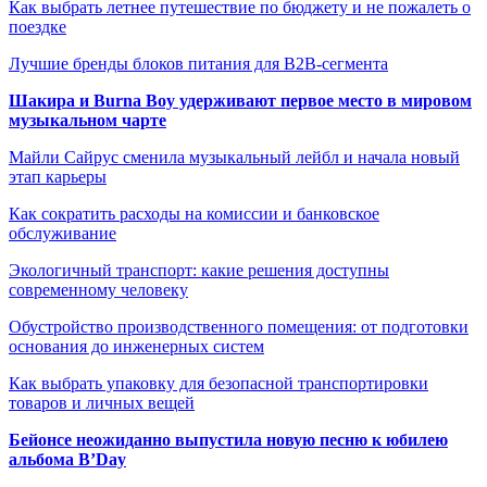
Как выбрать летнее путешествие по бюджету и не пожалеть о
поездке
Лучшие бренды блоков питания для B2B-сегмента
Шакира и Burna Boy удерживают первое место в мировом
музыкальном чарте
Майли Сайрус сменила музыкальный лейбл и начала новый
этап карьеры
Как сократить расходы на комиссии и банковское
обслуживание
Экологичный транспорт: какие решения доступны
современному человеку
Обустройство производственного помещения: от подготовки
основания до инженерных систем
Как выбрать упаковку для безопасной транспортировки
товаров и личных вещей
Бейонсе неожиданно выпустила новую песню к юбилею
альбома B’Day