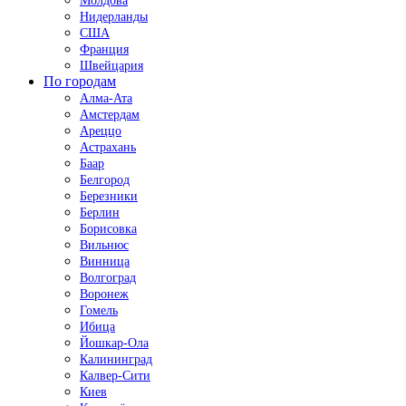
Молдова
Нидерланды
США
Франция
Швейцария
По городам
Алма-Ата
Амстердам
Ареццо
Астрахань
Баар
Белгород
Березники
Берлин
Борисовка
Вильнюс
Винница
Волгоград
Воронеж
Гомель
Ибица
Йошкар-Ола
Калининград
Калвер-Сити
Киев