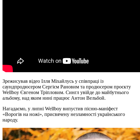
Зрежисував відео Ілля Міхайлусь у співпраці із
саундпродюсером Сергієм Рановим та продюсером проєкту
Wellboy Євгеном Тріпловим. Сингл увійде до майбутнього
альбому, над яким нині працює Антон Вельбой.
Нагадаємо, у липні Wellboy випустив пісню-маніфест
«Ворогів на ножі», присвячену незламності українського
народу.