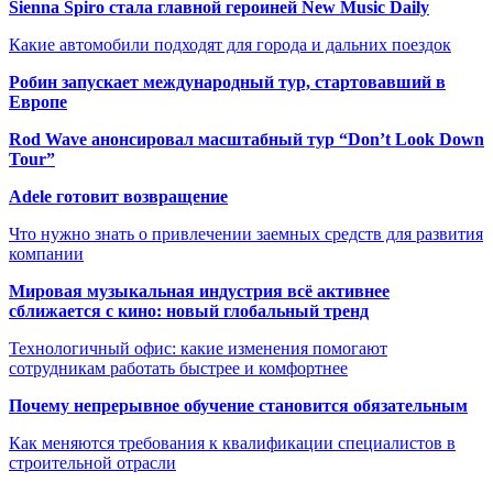
Sienna Spiro стала главной героиней New Music Daily
Какие автомобили подходят для города и дальних поездок
Робин запускает международный тур, стартовавший в
Европе
Rod Wave анонсировал масштабный тур “Don’t Look Down
Tour”
Adele готовит возвращение
Что нужно знать о привлечении заемных средств для развития
компании
Мировая музыкальная индустрия всё активнее
сближается с кино: новый глобальный тренд
Технологичный офис: какие изменения помогают
сотрудникам работать быстрее и комфортнее
Почему непрерывное обучение становится обязательным
Как меняются требования к квалификации специалистов в
строительной отрасли