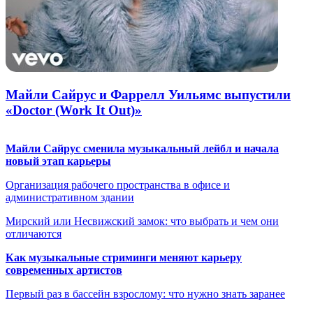
Майли Сайрус и Фаррелл Уильямс выпустили
«Doctor (Work It Out)»
Майли Сайрус сменила музыкальный лейбл и начала
новый этап карьеры
Организация рабочего пространства в офисе и
административном здании
Мирский или Несвижский замок: что выбрать и чем они
отличаются
Как музыкальные стриминги меняют карьеру
современных артистов
Первый раз в бассейн взрослому: что нужно знать заранее