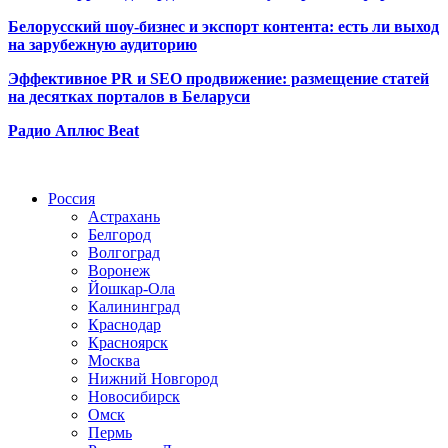
Белорусский шоу-бизнес и экспорт контента: есть ли выход
на зарубежную аудиторию
Эффективное PR и SEO продвижение:
размещение статей
на десятках порталов в Беларуси
Радио Аплюс Beat
Радио по странам
Россия
Астрахань
Белгород
Волгоград
Воронеж
Йошкар-Ола
Калининград
Краснодар
Красноярск
Москва
Нижний Новгород
Новосибирск
Омск
Пермь