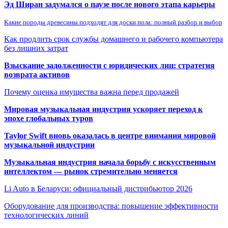
Эд Ширан задумался о паузе после нового этапа карьеры
Какие породы древесины подходят для доски пола: полный разбор и выбор
Как продлить срок службы домашнего и рабочего компьютера
без лишних затрат
Взыскание задолженности с юридических лиц: стратегия
возврата активов
Почему оценка имущества важна перед продажей
Мировая музыкальная индустрия ускоряет переход к
эпохе глобальных туров
Taylor Swift вновь оказалась в центре внимания мировой
музыкальной индустрии
Музыкальная индустрия начала борьбу с искусственным
интеллектом — рынок стремительно меняется
Li Auto в Беларуси: официальный дистрибьютор 2026
Оборудование для производства: повышение эффективности
технологических линий