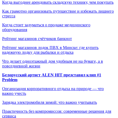
Когда выгоднее арендовать складскую технику, чем покупать
Как грамотно организовать путешествие и избежать лишнего
стресса
Когда стоит задуматься о продаже медицинского
оборудования
Рейтинг магазинов счётчиков банкнот
Рейтинг магазинов лодок ПВХ в Минске: где купить
надежную лодку для рыбалки и отдыха
Что делает одноэтажный дом удобным не на бумаге, а в
повседневной жизни
Белорусский артист ALEN HIT представил клип #1
Problem
Организация корпоративного отдыха на природе — что
важно учесть
Зарядка электромобиля зимой: что важно учитывать
Практичность без компромиссов: современные решения для
сервиса