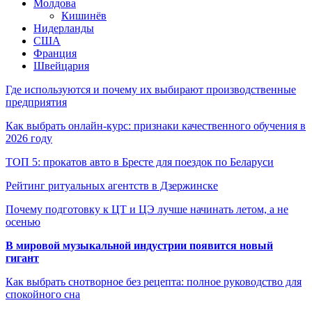
Молдова
Кишинёв
Нидерланды
США
Франция
Швейцария
Где используются и почему их выбирают производственные
предприятия
Как выбрать онлайн-курс: признаки качественного обучения в
2026 году
ТОП 5: прокатов авто в Бресте для поездок по Беларуси
Рейтинг ритуальных агентств в Дзержинске
Почему подготовку к ЦТ и ЦЭ лучше начинать летом, а не
осенью
В мировой музыкальной индустрии появится новый
гигант
Как выбрать снотворное без рецепта: полное руководство для
спокойного сна