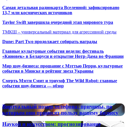
Самая детальная радиокарта Вселенной: зафиксировано
13,7 млн космических источников
Taylor Swift завершила очередной этап мирового тура
ТМКЩ – универсальный материал для агрессивной среды
Dune: Part Two продолжает собирать награды
Главные культурные события недели: фестиваль
«Киновек» в Беларуси и открытие Нотр-Дама во Франции
Мир шоу-бизнеса: прощание с Мэттью Перри, культурные
события в Минске и рейтинг звезд Украины
Смерть Мэгги Смит и триумф The Wild Robot: главные
события шоу-бизнеса — обзор
Популярные радиостанции
Виртуальный
Виртуальный номер телефона: причины, по
номер
которым они приносят пользу вашему бизнесу
телефона:
причины,
Наукой
Наукой и искусством: прогнозирование
по