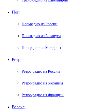
Транс-радио из Швейцарии
Поп
Поп-радио из России
Поп-радио из Беларуси
Поп радио из Молдовы
Ретро
Ретро-радио из России
Ретро-радио из Украины
Ретро-радио из Франции
Релакс