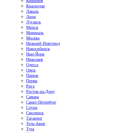
Кишинёв
Краснодар
Лаваль
Лион
Луганск
Минск
Монреаль
Москва
Нижний Новгород
Новосибирск
Нью-Йорк
Николаев
Одесса
Омск
Париж
Пермь
Рига
Ростов-на-Дону
Самара
Санкт-Петербург
Слуцк
Смоленск
Таганрог
Тель-Авив
Тула