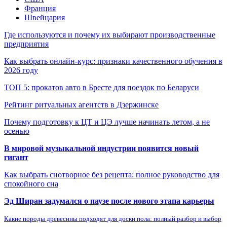
Франция
Швейцария
Где используются и почему их выбирают производственные
предприятия
Как выбрать онлайн-курс: признаки качественного обучения в
2026 году
ТОП 5: прокатов авто в Бресте для поездок по Беларуси
Рейтинг ритуальных агентств в Дзержинске
Почему подготовку к ЦТ и ЦЭ лучше начинать летом, а не
осенью
В мировой музыкальной индустрии появится новый
гигант
Как выбрать снотворное без рецепта: полное руководство для
спокойного сна
Эд Ширан задумался о паузе после нового этапа карьеры
Какие породы древесины подходят для доски пола: полный разбор и выбор