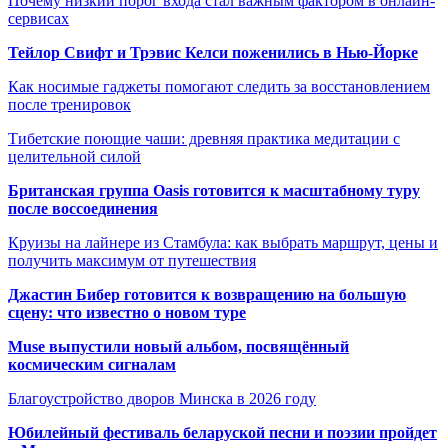
Почему низкий порог входа стал важным фактором в онлайн-
сервисах
Тейлор Свифт и Трэвис Келси поженились в Нью-Йорке
Как носимые гаджеты помогают следить за восстановлением
после тренировок
Тибетские поющие чаши: древняя практика медитации с
целительной силой
Британская группа Oasis готовится к масштабному туру
после воссоединения
Круизы на лайнере из Стамбула: как выбрать маршрут, цены и
получить максимум от путешествия
Джастин Бибер готовится к возвращению на большую
сцену: что известно о новом туре
Muse выпустили новый альбом, посвящённый
космическим сигналам
Благоустройство дворов Минска в 2026 году
Юбилейный фестиваль беларуской песни и поэзии пройдет