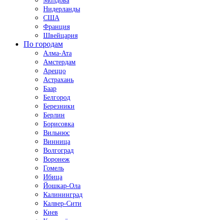
Молдова
Нидерланды
США
Франция
Швейцария
По городам
Алма-Ата
Амстердам
Ареццо
Астрахань
Баар
Белгород
Березники
Берлин
Борисовка
Вильнюс
Винница
Волгоград
Воронеж
Гомель
Ибица
Йошкар-Ола
Калининград
Калвер-Сити
Киев