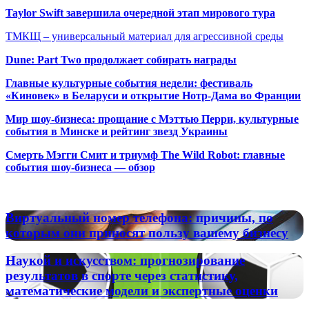
Taylor Swift завершила очередной этап мирового тура
ТМКЩ – универсальный материал для агрессивной среды
Dune: Part Two продолжает собирать награды
Главные культурные события недели: фестиваль
«Киновек» в Беларуси и открытие Нотр-Дама во Франции
Мир шоу-бизнеса: прощание с Мэттью Перри, культурные
события в Минске и рейтинг звезд Украины
Смерть Мэгги Смит и триумф The Wild Robot: главные
события шоу-бизнеса — обзор
Популярные радиостанции
Виртуальный
Виртуальный номер телефона: причины, по
номер
которым они приносят пользу вашему бизнесу
телефона:
причины,
Наукой
Наукой и искусством: прогнозирование
по
и
результатов в спорте через статистику,
которым
искусством:
математические модели и экспертные оценки
они
прогнозирование
приносят
результатов