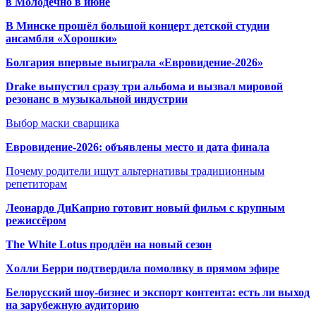
в Молодечно в июне
В Минске прошёл большой концерт детской студии
ансамбля «Хорошки»
Болгария впервые выиграла «Евровидение-2026»
Drake выпустил сразу три альбома и вызвал мировой
резонанс в музыкальной индустрии
Выбор маски сварщика
Евровидение-2026: объявлены место и дата финала
Почему родители ищут альтернативы традиционным
репетиторам
Леонардо ДиКаприо готовит новый фильм с крупным
режиссёром
The White Lotus продлён на новый сезон
Холли Берри подтвердила помолвк
у в прямом эфире
Белорусский шоу-бизнес и экспорт контента: есть ли выход
на зарубежную аудиторию