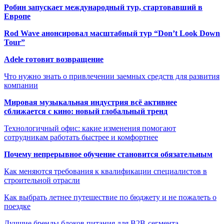
Робин запускает международный тур, стартовавший в
Европе
Rod Wave анонсировал масштабный тур “Don’t Look Down
Tour”
Adele готовит возвращение
Что нужно знать о привлечении заемных средств для развития
компании
Мировая музыкальная индустрия всё активнее
сближается с кино: новый глобальный тренд
Технологичный офис: какие изменения помогают
сотрудникам работать быстрее и комфортнее
Почему непрерывное обучение становится обязательным
Как меняются требования к квалификации специалистов в
строительной отрасли
Как выбрать летнее путешествие по бюджету и не пожалеть о
поездке
Лучшие бренды блоков питания для B2B-сегмента