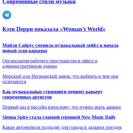
Современные стили музыки
Кэти Перри показала «Woman’s World»
Майли Сайрус сменила музыкальный лейбл и начала
новый этап карьеры
Организация рабочего пространства в офисе и
административном здании
Мирский или Несвижский замок: что выбрать и чем они
отличаются
Как музыкальные стриминги меняют карьеру
современных артистов
Первый раз в бассейн взрослому: что нужно знать заранее
Sienna Spiro стала главной героиней New Music Daily
Какие автомобили подходят для города и дальних поездок