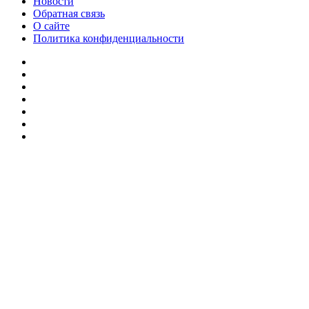
Новости
Обратная связь
О сайте
Политика конфиденциальности
Facebook
Twitter
YouTube
vk.com
Одноклассники
Telegram
RSS
Кнопка
«Наверх»