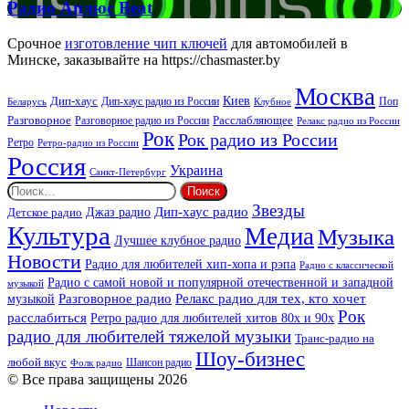
Радио
Радио Аплюс Beat
Аплюс
Beat
Срочное
изготовление чип ключей
для автомобилей в
Минске, заказывайте на https://chasmaster.by
Москва
Киев
Дип-хаус
Дип-хаус радио из России
Клубное
Поп
Беларусь
Разговорное
Расслабляющее
Разговорное радио из России
Релакс радио из России
Рок
Рок радио из России
Ретро
Ретро-радио из России
Россия
Украина
Санкт-Петербург
Найти:
Звезды
Дип-хаус радио
Джаз радио
Детское радио
Культура
Медиа
Музыка
Лучшее клубное радио
Новости
Радио для любителей хип-хопа и рэпа
Радио с классической
Радио с самой новой и популярной отечественной и западной
музыкой
музыкой
Разговорное радио
Релакс радио для тех, кто хочет
Рок
расслабиться
Ретро радио для любителей хитов 80х и 90х
радио для любителей тяжелой музыки
Транс-радио на
Шоу-бизнес
любой вкус
Шансон радио
Фолк радио
© Все права защищены 2026