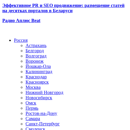
Эффективное PR и SEO продвижение:
размещение статей
на десятках порталов в Беларуси
Радио Аплюс Beat
Радио по странам
Россия
Астрахань
Белгород
Волгоград
Воронеж
Йошкар-Ола
Калининград
Краснодар
Красноярск
Москва
Нижний Новгород
Новосибирск
Омск
Пермь
Ростов-на-Дону
Самара
Санкт-Петербург
Смоленск