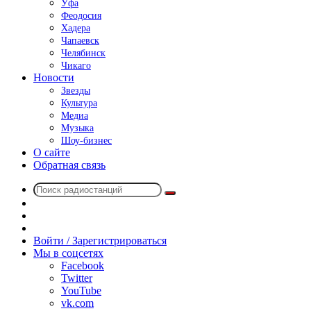
Уфа
Феодосия
Хадера
Чапаевск
Челябинск
Чикаго
Новости
Звезды
Культура
Медиа
Музыка
Шоу-бизнес
О сайте
Обратная связь
Поиск
Switch
радиостанций
skin
Sidebar
Случайное
радио
Войти / Зарегистрироваться
Мы в соцсетях
Facebook
Twitter
YouTube
vk.com