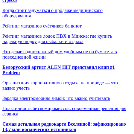
стресса
Когда стоит задуматься о продаже медицинского
оборудования
Рейтинг магазинов счётчиков банкнот
Рейтинг магазинов лодок ПВХ в Минске: где купить
надежную лодку для рыбалки и отдыха
Что делает одноэтажный дом удобным не на бумаге, а в
повседневной жизни
Белорусский артист ALEN HIT представил клип #1
Problem
Организация корпоративного отдыха на природе — что
важно учесть
Зарядка электромобиля зимой: что важно учитывать
Практичность без компромиссов: современные решения для
сервиса
Самая детальная радиокарта Вселенной: зафиксировано
13,7 млн космических источников