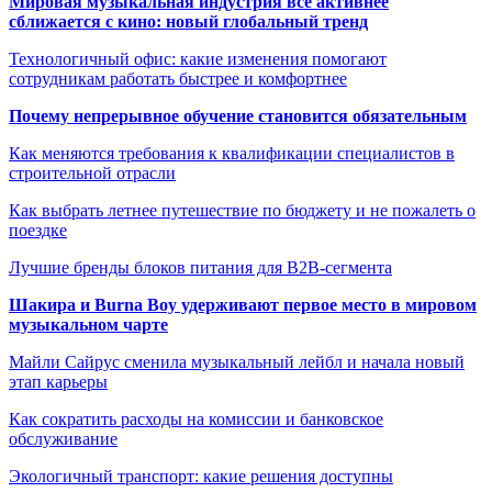
Мировая музыкальная индустрия всё активнее
сближается с кино: новый глобальный тренд
Технологичный офис: какие изменения помогают
сотрудникам работать быстрее и комфортнее
Почему непрерывное обучение становится обязательным
Как меняются требования к квалификации специалистов в
строительной отрасли
Как выбрать летнее путешествие по бюджету и не пожалеть о
поездке
Лучшие бренды блоков питания для B2B-сегмента
Шакира и Burna Boy удерживают первое место в мировом
музыкальном чарте
Майли Сайрус сменила музыкальный лейбл и начала новый
этап карьеры
Как сократить расходы на комиссии и банковское
обслуживание
Экологичный транспорт: какие решения доступны