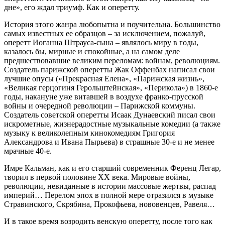
дне», его ждал триумф. Как и оперетту.
История этого жанра любопытна и поучительна. Большинство
самых известных ее образцов – за исключением, пожалуй,
оперетт Иоганна Штрауса-сына – являлось миру в годы,
казалось бы, мирные и спокойные, а на самом деле
предшествовавшие великим переломам: войнам, революциям.
Создатель парижской оперетты Жак Оффенбах написал свои
лучшие опусы («Прекрасная Елена», «Парижская жизнь»,
«Великая герцогиня Герольштейнская», «Перикола») в 1860-е
годы, накануне уже витавшей в воздухе франко-прусской
войны и очередной революции – Парижской коммуны.
Создатель советской оперетты Исаак Дунаевский писал свои
искрометные, жизнерадостные музыкальные комедии (а также
музыку к великолепным кинокомедиям Григория
Александрова и Ивана Пырьева) в страшные 30-е и не менее
мрачные 40-е.
Имре Кальман, как и его старший современник Ференц Легар,
творил в первой половине ХХ века. Мировые войны,
революции, невиданные в истории массовые жертвы, распад
империй… Перелом эпох в полной мере отразился в музыке
Стравинского, Скрябина, Прокофьева, нововенцев, Равеля…
И в такое время возродить венскую оперетту, после того как