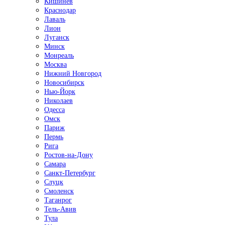
Кишинёв
Краснодар
Лаваль
Лион
Луганск
Минск
Монреаль
Москва
Нижний Новгород
Новосибирск
Нью-Йорк
Николаев
Одесса
Омск
Париж
Пермь
Рига
Ростов-на-Дону
Самара
Санкт-Петербург
Слуцк
Смоленск
Таганрог
Тель-Авив
Тула