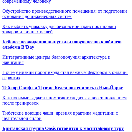
современному человеку
Обустройство производственного помещения: от подготовки
основания до инженерных систем
Как выбрать упаковку для безопасной транспортировки
товаров и личных вещей
Бейонсе неожиданно выпустила новую песню к юбилею
альбома B’Day
Интегративные центры благополучия: архитектура и
навигация
Почему низкий порог входа стал важным фактором в онлайн-
сервисах
Тейлор Свифт и Трэвис Келси поженились в Нью-Йорке
Как носимые гаджеты помогают следить за восстановлением
после тренировок
Тибетские поющие чаши: древняя практика медитации с
целительной силой
Британская группа Oasis готовится к масштабному туру