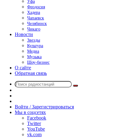
Уфа
Феодосия
Хадера
Чапаевск
Челябинск
Чикаго
Новости
Звезды
Культура
Медиа
Музыка
Шоу-бизнес
О сайте
Обратная связь
Поиск
Switch
радиостанций
skin
Sidebar
Случайное
радио
Войти / Зарегистрироваться
Мы в соцсетях
Facebook
Twitter
YouTube
vk.com