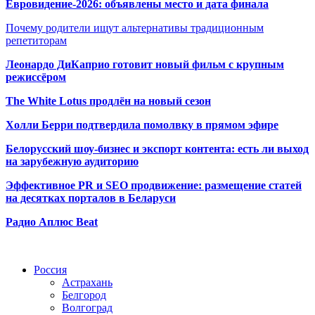
Евровидение-2026: объявлены место и дата финала
Почему родители ищут альтернативы традиционным
репетиторам
Леонардо ДиКаприо готовит новый фильм с крупным
режиссёром
The White Lotus продлён на новый сезон
Холли Берри подтвердила помолвк
у в прямом эфире
Белорусский шоу-бизнес и экспорт контента: есть ли выход
на зарубежную аудиторию
Эффективное PR и SEO продвижение:
размещение статей
на десятках порталов в Беларуси
Радио Аплюс Beat
Радио по странам
Россия
Астрахань
Белгород
Волгоград