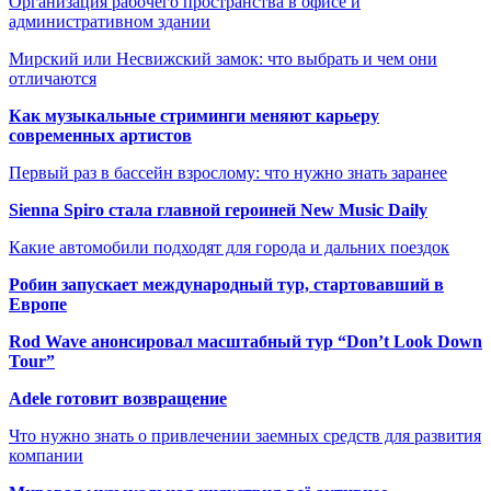
Организация рабочего пространства в офисе и
административном здании
Мирский или Несвижский замок: что выбрать и чем они
отличаются
Как музыкальные стриминги меняют карьеру
современных артистов
Первый раз в бассейн взрослому: что нужно знать заранее
Sienna Spiro стала главной героиней New Music Daily
Какие автомобили подходят для города и дальних поездок
Робин запускает международный тур, стартовавший в
Европе
Rod Wave анонсировал масштабный тур “Don’t Look Down
Tour”
Adele готовит возвращение
Что нужно знать о привлечении заемных средств для развития
компании