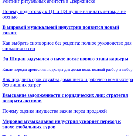
Рейтинг ритуальных агентств в Дзержинске
Почему подготовку к ЦТ и ЦЭ лучше начинать летом, а не
осенью
В мировой музыкальной индустрии появится новый
гигант
Как выбрать снотворное без рецепта: полное руководство для
спокойного сна
Эд Ширан задумался о паузе после нового этапа карьеры
Какие породы древесины подходят для доски пола: полный разбор и выбор
Как продлить срок службы домашнего и рабочего компьютера
без лишних затрат
Взыскание задолженности с юридических лиц: стратегия
возврата активов
Почему оценка имущества важна перед продажей
Мировая музыкальная индустрия ускоряет переход к
эпохе глобальных туров