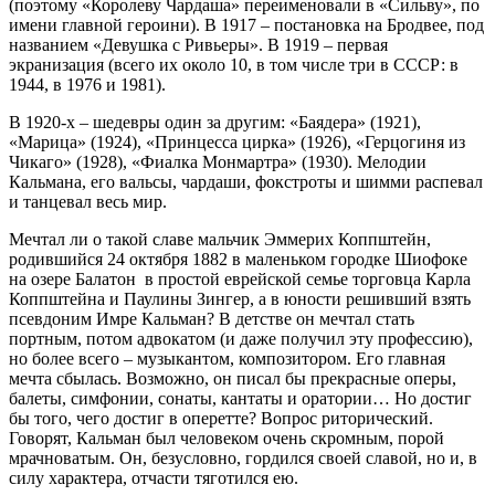
(поэтому «Королеву Чардаша» переименовали в «Сильву», по
имени главной героини). В 1917 – постановка на Бродвее, под
названием «Девушка с Ривьеры». В 1919 – первая
экранизация (всего их около 10, в том числе три в СССР: в
1944, в 1976 и 1981).
В 1920-х – шедевры один за другим: «Баядера» (1921),
«Марица» (1924), «Принцесса цирка» (1926), «Герцогиня из
Чикаго» (1928), «Фиалка Монмартра» (1930). Мелодии
Кальмана, его вальсы, чардаши, фокстроты и шимми распевал
и танцевал весь мир.
Мечтал ли о такой славе мальчик Эммерих Коппштейн,
родившийся 24 октября 1882 в маленьком городке Шиофоке
на озере Балатон в простой еврейской семье торговца Карла
Коппштейна и Паулины Зингер, а в юности решивший взять
псевдоним Имре Кальман? В детстве он мечтал стать
портным, потом адвокатом (и даже получил эту профессию),
но более всего – музыкантом, композитором. Его главная
мечта сбылась. Возможно, он писал бы прекрасные оперы,
балеты, симфонии, сонаты, кантаты и оратории… Но достиг
бы того, чего достиг в оперетте? Вопрос риторический.
Говорят, Кальман был человеком очень скромным, порой
мрачноватым. Он, безусловно, гордился своей славой, но и, в
силу характера, отчасти тяготился ею.