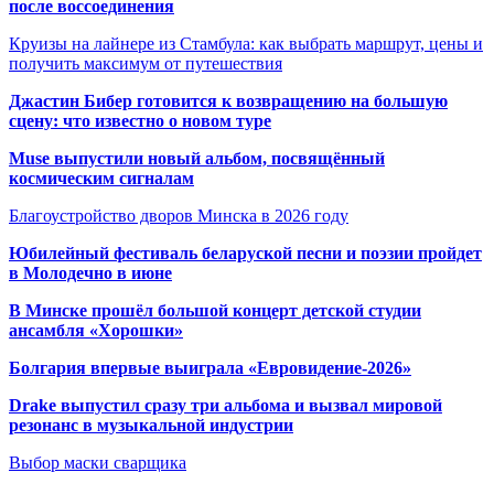
после воссоединения
Круизы на лайнере из Стамбула: как выбрать маршрут, цены и
получить максимум от путешествия
Джастин Бибер готовится к возвращению на большую
сцену: что известно о новом туре
Muse выпустили новый альбом, посвящённый
космическим сигналам
Благоустройство дворов Минска в 2026 году
Юбилейный фестиваль беларуской песни и поэзии пройдет
в Молодечно в июне
В Минске прошёл большой концерт детской студии
ансамбля «Хорошки»
Болгария впервые выиграла «Евровидение-2026»
Drake выпустил сразу три альбома и вызвал мировой
резонанс в музыкальной индустрии
Выбор маски сварщика