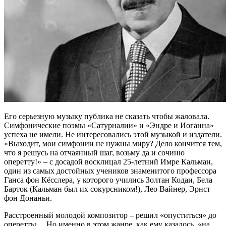
Его серьезную музыку публика не сказать чтобы жаловала.
Симфонические поэмы «Сатурналии» и «Эндре и Иоганна»
успеха не имели. Не интересовались этой музыкой и издатели.
«Выходит, мои симфонии не нужны миру? Дело кончится тем,
что я решусь на отчаянный шаг, возьму да и сочиню
оперетту!» – с досадой восклицал 25-летний Имре Кальман,
один из самых достойных учеников знаменитого профессора
Ганса фон Кёсслера, у которого учились Золтан Кодаи, Бела
Барток (Кальман был их сокурсником!), Лео Вайнер, Эрнст
фон Донаньи.
Расстроенный молодой композитор – решил «опуститься» до
оперетты… Но именно в этом жанре, как ему казалось, «на