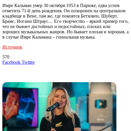
Имре Кальман умер 30 октября 1953 в Париже, едва успев
отметить 71-й день рождения. Он похоронен на центральном
кладбище в Вене, там же, где покоятся Бетховен, Шуберт,
Брамс, Иоганн Штраус… Его творчество – яркий пример того,
что не бывает достойных и недостойных, плохих или
хороших музыкальных жанров. Но бывает плохая и хорошая, а
в случае Имре Кальмана – гениальная музыка.
Источник
570
LinkedIn
Tumblr
Reddit
Вконтакте
Одноклассники
Skype
Messenger
Messenger
WhatsApp
Telegram
Viber
Line
Поделиться
Печатать
Facebook
Twitter
через
электронную
Похожие радио
почту