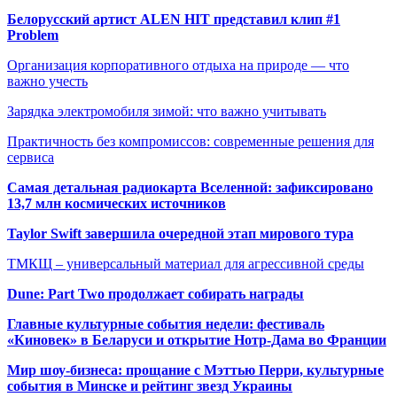
Белорусский артист ALEN HIT представил клип #1
Problem
Организация корпоративного отдыха на природе — что
важно учесть
Зарядка электромобиля зимой: что важно учитывать
Практичность без компромиссов: современные решения для
сервиса
Самая детальная радиокарта Вселенной: зафиксировано
13,7 млн космических источников
Taylor Swift завершила очередной этап мирового тура
ТМКЩ – универсальный материал для агрессивной среды
Dune: Part Two продолжает собирать награды
Главные культурные события недели: фестиваль
«Киновек» в Беларуси и открытие Нотр-Дама во Франции
Мир шоу-бизнеса: прощание с Мэттью Перри, культурные
события в Минске и рейтинг звезд Украины