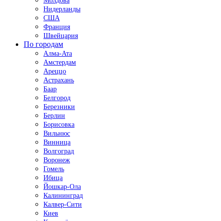
Молдова
Нидерланды
США
Франция
Швейцария
По городам
Алма-Ата
Амстердам
Ареццо
Астрахань
Баар
Белгород
Березники
Берлин
Борисовка
Вильнюс
Винница
Волгоград
Воронеж
Гомель
Ибица
Йошкар-Ола
Калининград
Калвер-Сити
Киев