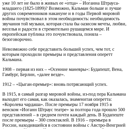
уже 10 лет не было в живых ее «отца» – Иоганна Штрауса-
младшего (1825-1899)? Возможно, Кальман больше и лучше
других современников накануне и в годы Первой мировой
войны почувствовал в этом необходимость: необходимость
звучания той музыки, которая стала бы оазисом мечты, любви,
веселья и радости в стремительно рушащемся мире. И
европейская публика это почувствовала, поняла –
безоговорочно.
Невозможно себе представить больший успех, чем тот, с
которым проходили премьеры и представления оперетт
Кальмана.
1908 – первая из них – «Осенние маневры»: Будапешт, Вена,
Гамбург, Берлин, «далее везде».
1912 – «Цыган-премьер»: вновь потрясающий успех.
В 1915, в самый разгар мировой войны, из-под пера Кальмана
выходит его самая, как оказалась, знаменитая оперетта:
«Королева чардаша». После премьеры 17 ноября 1915 в
венском «Иоганн Штраус театре» за полтора года прошло 500
представлений – в среднем почти каждый день. В Будапеште
после премьеры – 300 спектаклей. В 1916 – премьера в
России, находившейся в состоянии войны с Австро-Венгрией