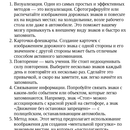
Визуализация. Один из самых простых и эффективных
методов — это визуализация. Сфотографируйте или
распечатайте изображения дорожных знаков и повесьте
их на видных местах: на холодильнике, возле рабочего
стола или даже в автомобиле. Это поможет вашему
мозгу привыкнуть к внешнему виду знаков и быстро их
запомнить.
Карточки-флешкарты. Создание карточек с
изображением дорожного знака с одной стороны и его
значением с другой стороны может быть отличным
способом активного запоминания.
Повторение — мать учения. Не стоит недооценивать
силу повторения. Выберите несколько знаков каждый
день и повторяйте их несколько раз. Сделайте это
привычкой, и скоро вы заметите, как легко начнёте их
запоминать.
Связывание информации. Попробуйте связать знаки с
каким-либо событием или объектом, которые легко
запоминаются. Например, знак «Стоп» можно
ассоциировать с красной рукой на светофоре, а знак
«Движение без остановки запрещено» — с
полицейским, останавливающим автомобиль.
Метод локи. Этот метод предполагает использование
воображения для создания «ментальной прогулки» по
знакомым местам, на которых «располагаются»