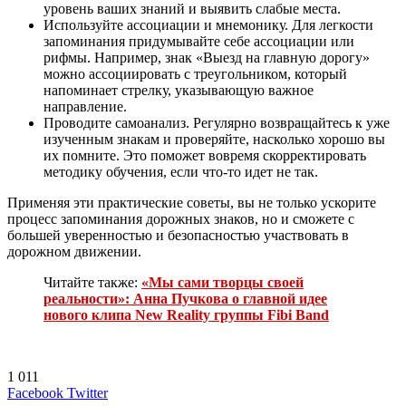
уровень ваших знаний и выявить слабые места.
Используйте ассоциации и мнемонику. Для легкости
запоминания придумывайте себе ассоциации или
рифмы. Например, знак «Выезд на главную дорогу»
можно ассоциировать с треугольником, который
напоминает стрелку, указывающую важное
направление.
Проводите самоанализ. Регулярно возвращайтесь к уже
изученным знакам и проверяйте, насколько хорошо вы
их помните. Это поможет вовремя скорректировать
методику обучения, если что-то идет не так.
Применяя эти практические советы, вы не только ускорите
процесс запоминания дорожных знаков, но и сможете с
большей уверенностью и безопасностью участвовать в
дорожном движении.
Читайте также:
«Мы сами творцы своей
реальности»: Анна Пучкова о главной идее
нового клипа New Reality группы Fibi Band
1 011
LinkedIn
Tumblr
Reddit
Вконтакте
Одноклассники
Skype
Messenger
Messenger
WhatsApp
Telegram
Viber
Line
Поделиться
Печатать
Facebook
Twitter