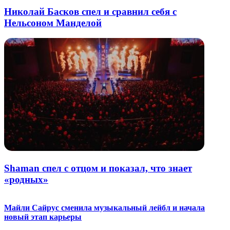
Николай Басков спел и сравнил себя с
Нельсоном Манделой
Shaman спел с отцом и показал, что знает
«родных»
Майли Сайрус сменила музыкальный лейбл и начала
новый этап карьеры