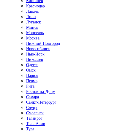
Кишинёв
Краснодар
Лаваль
Лион
Луганск
Минск
Монреаль
Москва
Нижний Новгород
Новосибирск
Нью-Йорк
Николаев
Одесса
Омск
Париж
Пермь
Рига
Ростов-на-Дону
Самара
Санкт-Петербург
Слуцк
Смоленск
Таганрог
Тель-Авив
Тула