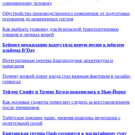
современному человеку
Обустройство производственного помещения: от подготовки
основания до инженерных систем
Как выбрать упаковку для безопасной транспортировки
товаров и личных вещей
Бейонсе неожиданно выпустила новую песню к юбилею
альбома B’Day
Интегративные центры благополучия: архитектура и
навигация
Почему низкий порог входа стал важным фактором в онлайн-
сервисах
Тейлор Свифт и Трэвис Келси поженились в Нью-Йорке
Как носимые гаджеты помогают следить за восстановлением
после тренировок
Тибетские поющие чаши: древняя практика медитации с
целительной силой
Британская группа Oasis готовится к масштабному туру