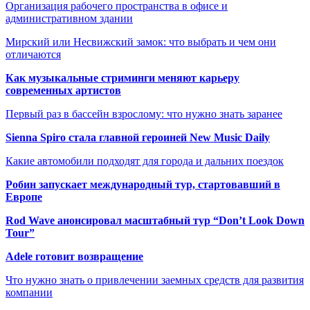
Организация рабочего пространства в офисе и
административном здании
Мирский или Несвижский замок: что выбрать и чем они
отличаются
Как музыкальные стриминги меняют карьеру
современных артистов
Первый раз в бассейн взрослому: что нужно знать заранее
Sienna Spiro стала главной героиней New Music Daily
Какие автомобили подходят для города и дальних поездок
Робин запускает международный тур, стартовавший в
Европе
Rod Wave анонсировал масштабный тур “Don’t Look Down
Tour”
Adele готовит возвращение
Что нужно знать о привлечении заемных средств для развития
компании