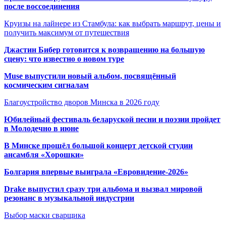
после воссоединения
Круизы на лайнере из Стамбула: как выбрать маршрут, цены и
получить максимум от путешествия
Джастин Бибер готовится к возвращению на большую
сцену: что известно о новом туре
Muse выпустили новый альбом, посвящённый
космическим сигналам
Благоустройство дворов Минска в 2026 году
Юбилейный фестиваль беларуской песни и поэзии пройдет
в Молодечно в июне
В Минске прошёл большой концерт детской студии
ансамбля «Хорошки»
Болгария впервые выиграла «Евровидение-2026»
Drake выпустил сразу три альбома и вызвал мировой
резонанс в музыкальной индустрии
Выбор маски сварщика