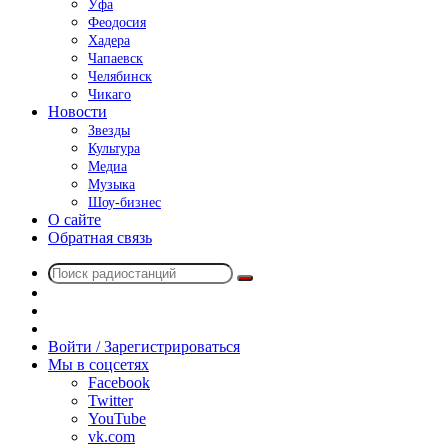
Уфа
Феодосия
Хадера
Чапаевск
Челябинск
Чикаго
Новости
Звезды
Культура
Медиа
Музыка
Шоу-бизнес
О сайте
Обратная связь
Поиск
Switch
радиостанций
skin
Sidebar
Случайное
радио
Войти / Зарегистрироваться
Мы в соцсетях
Facebook
Twitter
YouTube
vk.com