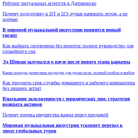
Рейтинг ритуальных агентств в Дзержинске
Почему подготовку к ЦТ и ЦЭ лучше начинать летом, а не
осенью
В мировой музыкальной индустрии появится новый
гигант
Как выбрать снотворное без рецепта: полное руководство для
спокойного сна
Эд Ширан задумался о паузе после нового этапа карьеры
Какие породы древесины подходят для доски пола: полный разбор и выбор
Как продлить срок службы домашнего и рабочего компьютера
без лишних затрат
Взыскание задолженности с юридических лиц: стратегия
возврата активов
Почему оценка имущества важна перед продажей
Мировая музыкальная индустрия ускоряет переход к
эпохе глобальных туров