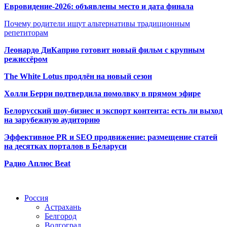
Евровидение-2026: объявлены место и дата финала
Почему родители ищут альтернативы традиционным
репетиторам
Леонардо ДиКаприо готовит новый фильм с крупным
режиссёром
The White Lotus продлён на новый сезон
Холли Берри подтвердила помолвк
у в прямом эфире
Белорусский шоу-бизнес и экспорт контента: есть ли выход
на зарубежную аудиторию
Эффективное PR и SEO продвижение:
размещение статей
на десятках порталов в Беларуси
Радио Аплюс Beat
Радио по странам
Россия
Астрахань
Белгород
Волгоград