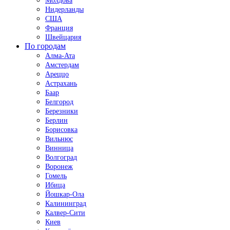
Молдова
Нидерланды
США
Франция
Швейцария
По городам
Алма-Ата
Амстердам
Ареццо
Астрахань
Баар
Белгород
Березники
Берлин
Борисовка
Вильнюс
Винница
Волгоград
Воронеж
Гомель
Ибица
Йошкар-Ола
Калининград
Калвер-Сити
Киев