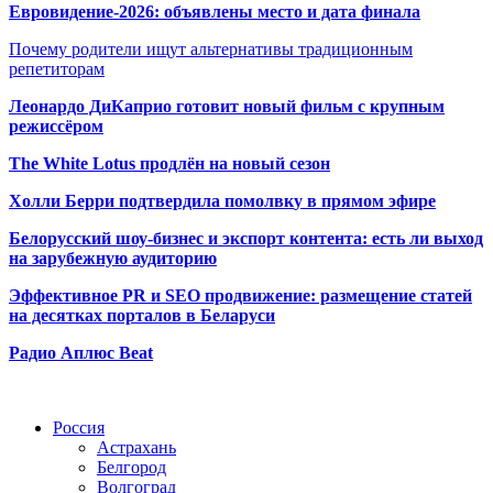
Евровидение-2026: объявлены место и дата финала
Почему родители ищут альтернативы традиционным
репетиторам
Леонардо ДиКаприо готовит новый фильм с крупным
режиссёром
The White Lotus продлён на новый сезон
Холли Берри подтвердила помолвк
у в прямом эфире
Белорусский шоу-бизнес и экспорт контента: есть ли выход
на зарубежную аудиторию
Эффективное PR и SEO продвижение:
размещение статей
на десятках порталов в Беларуси
Радио Аплюс Beat
Радио по странам
Россия
Астрахань
Белгород
Волгоград