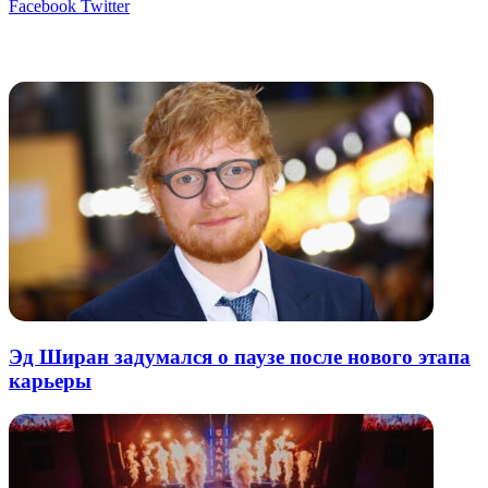
LinkedIn
Tumblr
Reddit
Вконтакте
Одноклассники
Skype
Messenger
Messenger
WhatsApp
Telegram
Viber
Line
Поделиться
Печатать
Facebook
Twitter
через
электронную
Похожие радио
почту
Эд Ширан задумался о паузе после нового этапа
карьеры