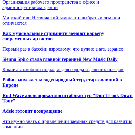
Организация рабочего пространства в офисе и
административном здании
Мирский или Несвижский замок: что выбрать и чем они
отличаются
Как музыкальные стриминги меняют карьеру
современных артистов
Первый раз в бассейн взрослому: что нужно знать заранее
Sienna Spiro стала главной героиней New Music Daily
Какие автомобили подходят для города и дальних поездок
Робин запускает международный тур, стартовавший в
Европе
Rod Wave анонсировал масштабный тур “Don’t Look Down
Tour”
Adele готовит возвращение
Что нужно знать о привлечении заемных средств для развития
компании