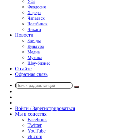
Уфа
Феодосия
Хадера
Чапаевск
Челябинск
Чикаго
Новости
Звезды
Культура
Медиа
Музыка
Шоу-бизнес
О сайте
Обратная связь
Поиск
Switch
радиостанций
skin
Sidebar
Случайное
радио
Войти / Зарегистрироваться
Мы в соцсетях
Facebook
Twitter
YouTube
vk.com