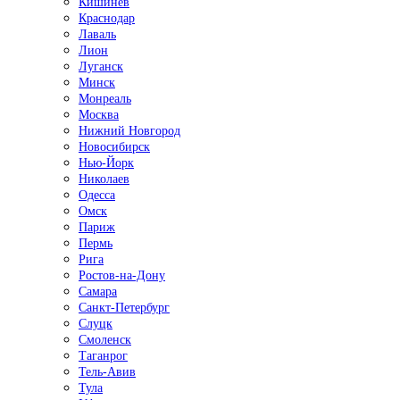
Кишинёв
Краснодар
Лаваль
Лион
Луганск
Минск
Монреаль
Москва
Нижний Новгород
Новосибирск
Нью-Йорк
Николаев
Одесса
Омск
Париж
Пермь
Рига
Ростов-на-Дону
Самара
Санкт-Петербург
Слуцк
Смоленск
Таганрог
Тель-Авив
Тула