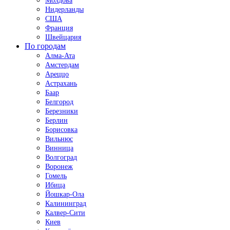
Молдова
Нидерланды
США
Франция
Швейцария
По городам
Алма-Ата
Амстердам
Ареццо
Астрахань
Баар
Белгород
Березники
Берлин
Борисовка
Вильнюс
Винница
Волгоград
Воронеж
Гомель
Ибица
Йошкар-Ола
Калининград
Калвер-Сити
Киев