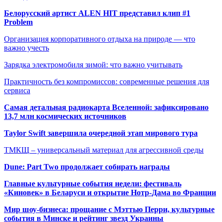
Белорусский артист ALEN HIT представил клип #1
Problem
Организация корпоративного отдыха на природе — что
важно учесть
Зарядка электромобиля зимой: что важно учитывать
Практичность без компромиссов: современные решения для
сервиса
Самая детальная радиокарта Вселенной: зафиксировано
13,7 млн космических источников
Taylor Swift завершила очередной этап мирового тура
ТМКЩ – универсальный материал для агрессивной среды
Dune: Part Two продолжает собирать награды
Главные культурные события недели: фестиваль
«Киновек» в Беларуси и открытие Нотр-Дама во Франции
Мир шоу-бизнеса: прощание с Мэттью Перри, культурные
события в Минске и рейтинг звезд Украины