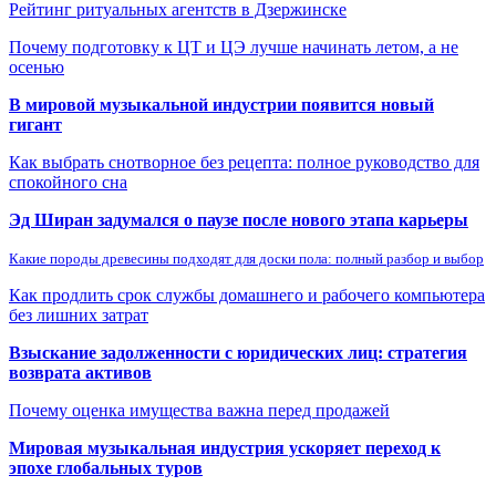
Рейтинг ритуальных агентств в Дзержинске
Почему подготовку к ЦТ и ЦЭ лучше начинать летом, а не
осенью
В мировой музыкальной индустрии появится новый
гигант
Как выбрать снотворное без рецепта: полное руководство для
спокойного сна
Эд Ширан задумался о паузе после нового этапа карьеры
Какие породы древесины подходят для доски пола: полный разбор и выбор
Как продлить срок службы домашнего и рабочего компьютера
без лишних затрат
Взыскание задолженности с юридических лиц: стратегия
возврата активов
Почему оценка имущества важна перед продажей
Мировая музыкальная индустрия ускоряет переход к
эпохе глобальных туров