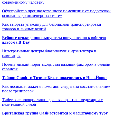
современному человеку
Обустройство производственного помещения: от подготовки
основания до инженерных систем
Как выбрать упаковку для безопасной транспортировки
товаров и личных вещей
Бейонсе неожиданно выпустила новую песню к юбилею
альбома B’Day
Интегративные центры благополучия: архитектура и
навигация
Почему низкий порог входа стал важным фактором в онлайн-
сервисах
Тейлор Свифт и Трэвис Келси поженились в Нью-Йорке
Как носимые гаджеты помогают следить за восстановлением
после тренировок
Тибетские поющие чаши: древняя практика медитации с
целительной силой
Британская группа Oasis готовится к масштабному туру