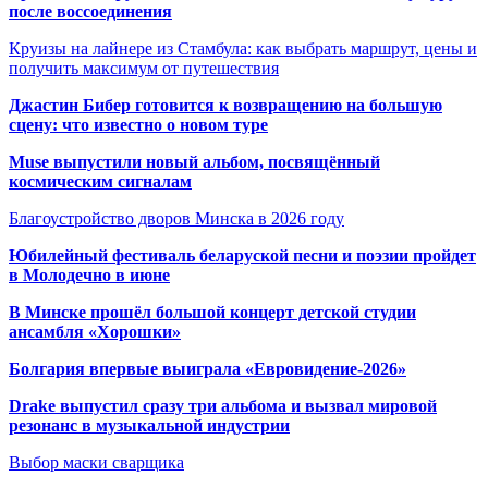
после воссоединения
Круизы на лайнере из Стамбула: как выбрать маршрут, цены и
получить максимум от путешествия
Джастин Бибер готовится к возвращению на большую
сцену: что известно о новом туре
Muse выпустили новый альбом, посвящённый
космическим сигналам
Благоустройство дворов Минска в 2026 году
Юбилейный фестиваль беларуской песни и поэзии пройдет
в Молодечно в июне
В Минске прошёл большой концерт детской студии
ансамбля «Хорошки»
Болгария впервые выиграла «Евровидение-2026»
Drake выпустил сразу три альбома и вызвал мировой
резонанс в музыкальной индустрии
Выбор маски сварщика