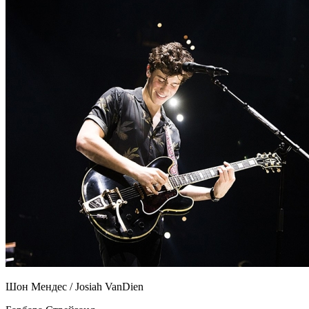
Шон Мендес / Josiah VanDien