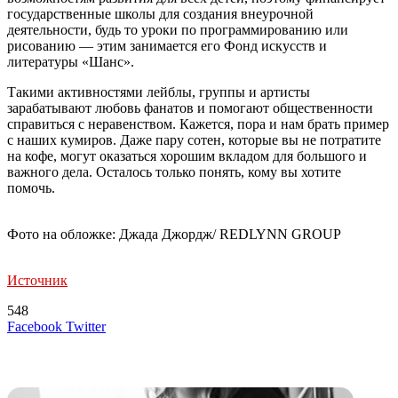
государственные школы для создания внеурочной
деятельности, будь то уроки по программированию или
рисованию — этим занимается его Фонд искусств и
литературы «Шанс».
Такими активностями лейблы, группы и артисты
зарабатывают любовь фанатов и помогают общественности
справиться с неравенством. Кажется, пора и нам брать пример
с наших кумиров. Даже пару сотен, которые вы не потратите
на кофе, могут оказаться хорошим вкладом для большого и
важного дела. Осталось только понять, кому вы хотите
помочь.
Фото на обложке: Джада Джордж/ REDLYNN GROUP
Источник
548
LinkedIn
Tumblr
Reddit
Вконтакте
Одноклассники
Skype
Messenger
Messenger
WhatsApp
Telegram
Viber
Line
Поделиться
Печатать
Facebook
Twitter
через
электронную
Похожие радио
почту