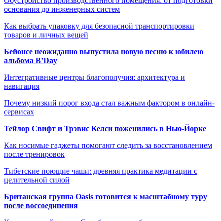
Обустройство производственного помещения: от подготовки
основания до инженерных систем
Как выбрать упаковку для безопасной транспортировки
товаров и личных вещей
Бейонсе неожиданно выпустила новую песню к юбилею
альбома B’Day
Интегративные центры благополучия: архитектура и
навигация
Почему низкий порог входа стал важным фактором в онлайн-
сервисах
Тейлор Свифт и Трэвис Келси поженились в Нью-Йорке
Как носимые гаджеты помогают следить за восстановлением
после тренировок
Тибетские поющие чаши: древняя практика медитации с
целительной силой
Британская группа Oasis готовится к масштабному туру
после воссоединения