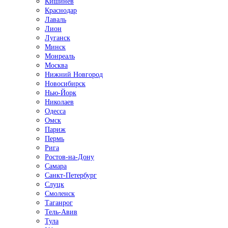
Кишинёв
Краснодар
Лаваль
Лион
Луганск
Минск
Монреаль
Москва
Нижний Новгород
Новосибирск
Нью-Йорк
Николаев
Одесса
Омск
Париж
Пермь
Рига
Ростов-на-Дону
Самара
Санкт-Петербург
Слуцк
Смоленск
Таганрог
Тель-Авив
Тула