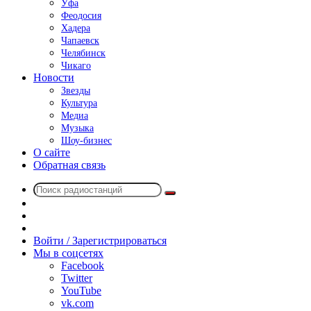
Уфа
Феодосия
Хадера
Чапаевск
Челябинск
Чикаго
Новости
Звезды
Культура
Медиа
Музыка
Шоу-бизнес
О сайте
Обратная связь
Поиск
Switch
радиостанций
skin
Sidebar
Случайное
радио
Войти / Зарегистрироваться
Мы в соцсетях
Facebook
Twitter
YouTube
vk.com