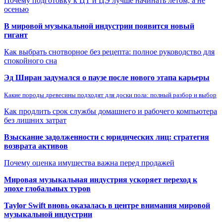
Почему подготовку к ЦТ и ЦЭ лучше начинать летом, а не
осенью
В мировой музыкальной индустрии появится новый
гигант
Как выбрать снотворное без рецепта: полное руководство для
спокойного сна
Эд Ширан задумался о паузе после нового этапа карьеры
Какие породы древесины подходят для доски пола: полный разбор и выбор
Как продлить срок службы домашнего и рабочего компьютера
без лишних затрат
Взыскание задолженности с юридических лиц: стратегия
возврата активов
Почему оценка имущества важна перед продажей
Мировая музыкальная индустрия ускоряет переход к
эпохе глобальных туров
Taylor Swift вновь оказалась в центре внимания мировой
музыкальной индустрии