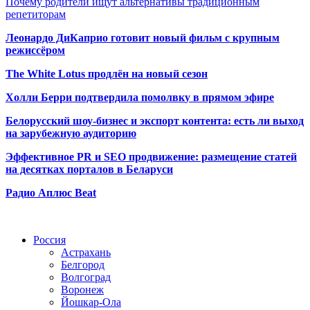
Почему родители ищут альтернативы традиционным
репетиторам
Леонардо ДиКаприо готовит новый фильм с крупным
режиссёром
The White Lotus продлён на новый сезон
Холли Берри подтвердила помолвк
у в прямом эфире
Белорусский шоу-бизнес и экспорт контента: есть ли выход
на зарубежную аудиторию
Эффективное PR и SEO продвижение:
размещение статей
на десятках порталов в Беларуси
Радио Аплюс Beat
Радио по странам
Россия
Астрахань
Белгород
Волгоград
Воронеж
Йошкар-Ола