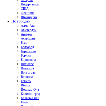
Молдова
Нидерланды
США
Франция
Швейцария
По городам
Алма-Ата
Амстердам
Ареццо
Астрахань
Баар
Белгород
Березники
Берлин
Борисовка
Вильнюс
Винница
Волгоград
Воронеж
Гомель
Ибица
Йошкар-Ола
Калининград
Калвер-Сити
Киев