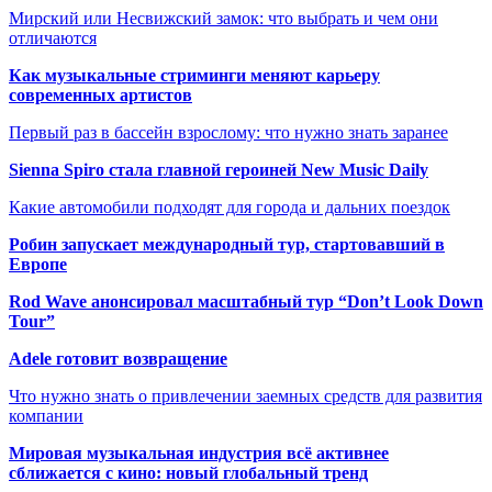
Мирский или Несвижский замок: что выбрать и чем они
отличаются
Как музыкальные стриминги меняют карьеру
современных артистов
Первый раз в бассейн взрослому: что нужно знать заранее
Sienna Spiro стала главной героиней New Music Daily
Какие автомобили подходят для города и дальних поездок
Робин запускает международный тур, стартовавший в
Европе
Rod Wave анонсировал масштабный тур “Don’t Look Down
Tour”
Adele готовит возвращение
Что нужно знать о привлечении заемных средств для развития
компании
Мировая музыкальная индустрия всё активнее
сближается с кино: новый глобальный тренд