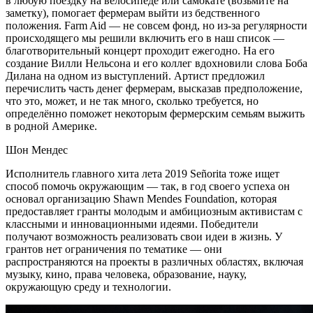
в любую поездку на велосипеде или самокате (возьмите на
заметку), помогает фермерам выйти из бедственного
положения. Farm Aid — не совсем фонд, но из-за регулярности
происходящего мы решили включить его в наш список —
благотворительный концерт проходит ежегодно. На его
создание Вилли Нельсона и его коллег вдохновили слова Боба
Дилана на одном из выступлений. Артист предложил
перечислить часть денег фермерам, высказав предположение,
что это, может, и не так много, сколько требуется, но
определённо поможет некоторым фермерским семьям выжить
в родной Америке.
Шон Мендес
Исполнитель главного хита лета 2019 Señorita тоже ищет
способ помочь окружающим — так, в год своего успеха он
основал организацию Shawn Mendes Foundation, которая
предоставляет гранты молодым и амбициозным активистам с
классными и инновационными идеями. Победители
получают возможность реализовать свои идеи в жизнь. У
грантов нет ограничения по тематике — они
распространяются на проекты в различных областях, включая
музыку, кино, права человека, образование, науку,
окружающую среду и технологии.