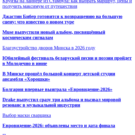
Круизы на лайнере из Стамбула: как выбрать маршрут, цены и
получить максимум от путешествия
Джастин Бибер готовится к возвращению на большую
сцену: что известно о новом туре
Muse выпустили новый альбом, посвящённый
космическим сигналам
Благоустройство дворов Минска в 2026 году
Юбилейный фестиваль беларуской песни и поэзии пройдет
в Молодечно в июне
В Минске прошёл большой концерт детской студии
ансамбля «Хорошки»
Болгария впервые выиграла «Евровидение-2026»
Drake выпустил сразу три альбома и вызвал мировой
резонанс в музыкальной индустрии
Выбор маски сварщика
Евровидение-2026: объявлены место и дата финала