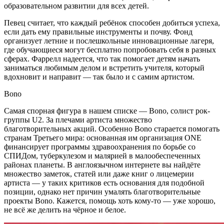
образовательном развитии для всех детей.
Певец считает, что каждый ребёнок способен добиться успеха,
если дать ему правильные инструменты и почву. Фонд
организует летние и послешкольные инновационные лагеря,
где обучающиеся могут бесплатно попробовать себя в разных
сферах. Фаррелл надеется, что так помогает детям начать
заниматься любимым делом и встретить учителя, который
вдохновит и направит — так было и с самим артистом.
Bono
Самая спорная фигура в нашем списке — Bono, солист рок-
группы U2. За плечами артиста множество
благотворительных акций. Особенно Bono старается помогать
странам Третьего мира: основанная им организация ONE
финансирует программы здравоохранения по борьбе со
СПИДом, туберкулезом и малярией в малообеспеченных
районах планеты. В англоязычном интернете вы найдёте
множество заметок, статей или даже книг о лицемерии
артиста — у таких критиков есть основания для подобной
позиции, однако нет причин умалять благотворительные
проекты Bono. Кажется, помощь хоть кому-то — уже хорошо,
не всё же делить на чёрное и белое.