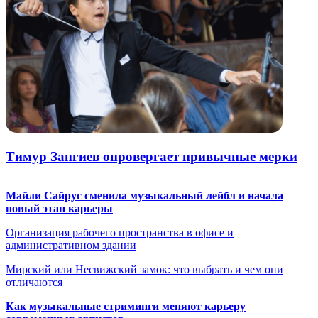
Тимур Зангиев опровергает привычные мерки
Майли Сайрус сменила музыкальный лейбл и начала
новый этап карьеры
Организация рабочего пространства в офисе и
административном здании
Мирский или Несвижский замок: что выбрать и чем они
отличаются
Как музыкальные стриминги меняют карьеру