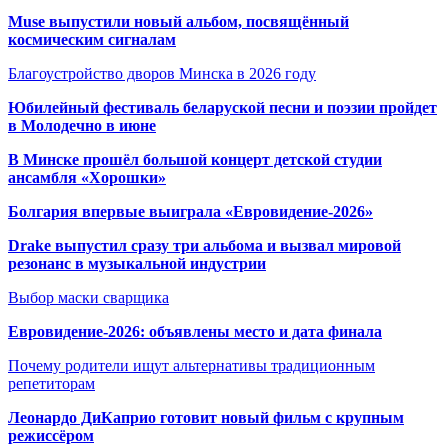
Muse выпустили новый альбом, посвящённый
космическим сигналам
Благоустройство дворов Минска в 2026 году
Юбилейный фестиваль беларуской песни и поэзии пройдет
в Молодечно в июне
В Минске прошёл большой концерт детской студии
ансамбля «Хорошки»
Болгария впервые выиграла «Евровидение-2026»
Drake выпустил сразу три альбома и вызвал мировой
резонанс в музыкальной индустрии
Выбор маски сварщика
Евровидение-2026: объявлены место и дата финала
Почему родители ищут альтернативы традиционным
репетиторам
Леонардо ДиКаприо готовит новый фильм с крупным
режиссёром