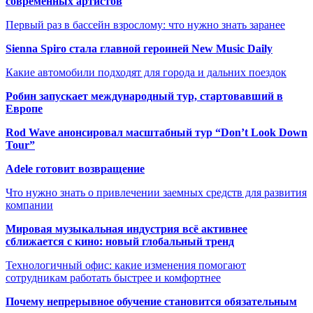
современных артистов
Первый раз в бассейн взрослому: что нужно знать заранее
Sienna Spiro стала главной героиней New Music Daily
Какие автомобили подходят для города и дальних поездок
Робин запускает международный тур, стартовавший в
Европе
Rod Wave анонсировал масштабный тур “Don’t Look Down
Tour”
Adele готовит возвращение
Что нужно знать о привлечении заемных средств для развития
компании
Мировая музыкальная индустрия всё активнее
сближается с кино: новый глобальный тренд
Технологичный офис: какие изменения помогают
сотрудникам работать быстрее и комфортнее
Почему непрерывное обучение становится обязательным