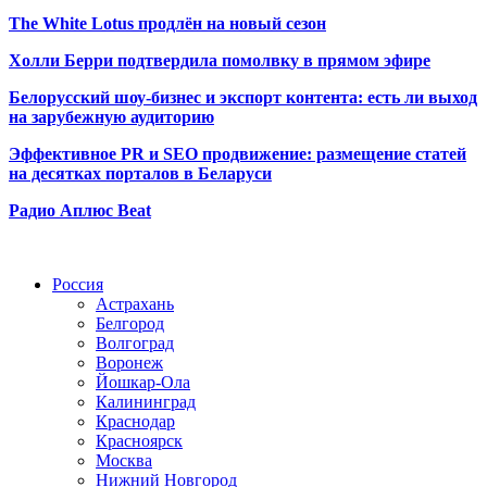
The White Lotus продлён на новый сезон
Холли Берри подтвердила помолвк
у в прямом эфире
Белорусский шоу-бизнес и экспорт контента: есть ли выход
на зарубежную аудиторию
Эффективное PR и SEO продвижение:
размещение статей
на десятках порталов в Беларуси
Радио Аплюс Beat
Радио по странам
Россия
Астрахань
Белгород
Волгоград
Воронеж
Йошкар-Ола
Калининград
Краснодар
Красноярск
Москва
Нижний Новгород