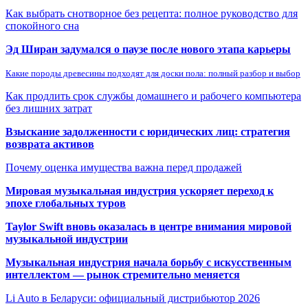
Как выбрать снотворное без рецепта: полное руководство для
спокойного сна
Эд Ширан задумался о паузе после нового этапа карьеры
Какие породы древесины подходят для доски пола: полный разбор и выбор
Как продлить срок службы домашнего и рабочего компьютера
без лишних затрат
Взыскание задолженности с юридических лиц: стратегия
возврата активов
Почему оценка имущества важна перед продажей
Мировая музыкальная индустрия ускоряет переход к
эпохе глобальных туров
Taylor Swift вновь оказалась в центре внимания мировой
музыкальной индустрии
Музыкальная индустрия начала борьбу с искусственным
интеллектом — рынок стремительно меняется
Li Auto в Беларуси: официальный дистрибьютор 2026