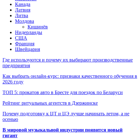
Канада
Латвия
Литва
Молдова
Кишинёв
Нидерланды
США
Франция
Швейцария
Где используются и почему их выбирают производственные
предприятия
Как выбрать онлайн-курс: признаки качественного обучения в
2026 году
ТОП 5: прокатов авто в Бресте для поездок по Беларуси
Рейтинг ритуальных агентств в Дзержинске
Почему подготовку к ЦТ и ЦЭ лучше начинать летом, а не
осенью
В мировой музыкальной индустрии появится новый
гигант