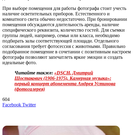
При выборе помещения для работы фотографа стоит учесть
наличие осветительных приборов. Естественного и
комнатного света обычно недостаточно. При бронировании
помещения обсуждаются длительность аренды, наличие
специфического реквизита, количество гостей. Для съемки
группы людей, например, семьи или класса, необходимо
подбирать залы соответствующей площади. Отдельного
согласования требует фотосессия с животными. Правильно
подобранное помещение в сочетании с позитивным настроем
фотографа позволяют запечатлеть яркие эмоции и создать
идеальные фото.
Читайте также:
«DSCH. Дмитрий
Шостакович (1906-1975). Камерная музыка»:
первый концерт абонемента Андрея Устинова
(фотогалерея)
604
LinkedIn
Tumblr
Reddit
Вконтакте
Одноклассники
Skype
Messenger
Messenger
WhatsApp
Telegram
Viber
Line
Поделиться
Печатать
Facebook
Twitter
через
электронную
Похожие радио
почту