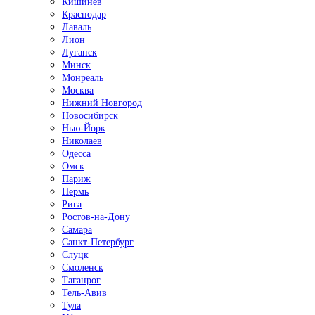
Кишинёв
Краснодар
Лаваль
Лион
Луганск
Минск
Монреаль
Москва
Нижний Новгород
Новосибирск
Нью-Йорк
Николаев
Одесса
Омск
Париж
Пермь
Рига
Ростов-на-Дону
Самара
Санкт-Петербург
Слуцк
Смоленск
Таганрог
Тель-Авив
Тула