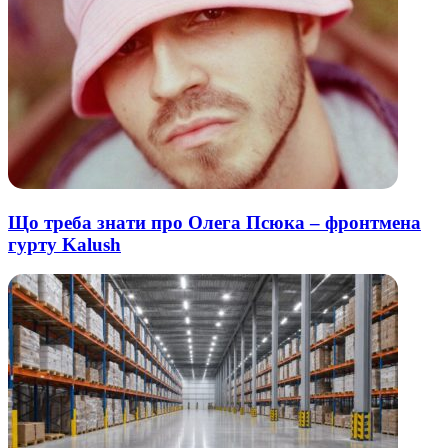
Що треба знати про Олега Псюка – фронтмена
гурту Kalush