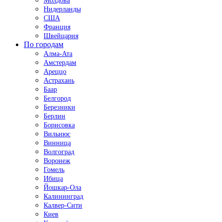
Молдова
Нидерланды
США
Франция
Швейцария
По городам
Алма-Ата
Амстердам
Ареццо
Астрахань
Баар
Белгород
Березники
Берлин
Борисовка
Вильнюс
Винница
Волгоград
Воронеж
Гомель
Ибица
Йошкар-Ола
Калининград
Калвер-Сити
Киев