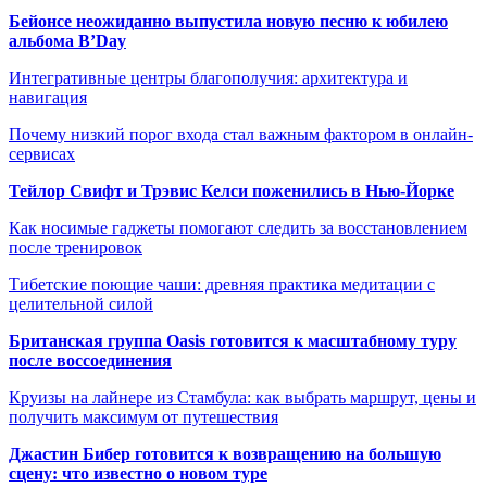
Бейонсе неожиданно выпустила новую песню к юбилею
альбома B’Day
Интегративные центры благополучия: архитектура и
навигация
Почему низкий порог входа стал важным фактором в онлайн-
сервисах
Тейлор Свифт и Трэвис Келси поженились в Нью-Йорке
Как носимые гаджеты помогают следить за восстановлением
после тренировок
Тибетские поющие чаши: древняя практика медитации с
целительной силой
Британская группа Oasis готовится к масштабному туру
после воссоединения
Круизы на лайнере из Стамбула: как выбрать маршрут, цены и
получить максимум от путешествия
Джастин Бибер готовится к возвращению на большую
сцену: что известно о новом туре