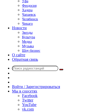
Уфа
Феодосия
Хадера
Чапаевск
Челябинск
Чикаго
Новости
Звезды
Культура
Медиа
Музыка
Шоу-бизнес
О сайте
Обратная связь
Поиск
Switch
радиостанций
skin
Sidebar
Случайное
радио
Войти / Зарегистрироваться
Мы в соцсетях
Facebook
Twitter
YouTube
vk.com