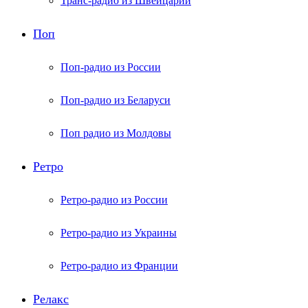
Транс-радио из Швейцарии
Поп
Поп-радио из России
Поп-радио из Беларуси
Поп радио из Молдовы
Ретро
Ретро-радио из России
Ретро-радио из Украины
Ретро-радио из Франции
Релакс